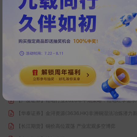
【东北证券】
锂电铜箔利润向上，布局PCB铜箔未来可
【西部证券】
德福科技（301511.SZ）首次覆盖报告：
【国信证券】
坐拥国内优质铜矿山，开启新一轮扩张周
【太平洋证券】
供需呈现双强格局，铜价有望延续强势
【东吴证券】
铜消费系列报告（一）：美国：以“电”为
【东吴证券】
深耕高性能极薄铜箔，高端结构升级驱动
【东吴证券】
锂电铜箔盈利反转在即，高端电子箔业务
【广发证券】
锂电行业2026年中期策略：锂电旺季需求
【华泰证券】
金浔资源(3636.HK)非洲铜湿法冶炼潜力
【长江期货】
铜价高位震荡 产业宏观多空博弈