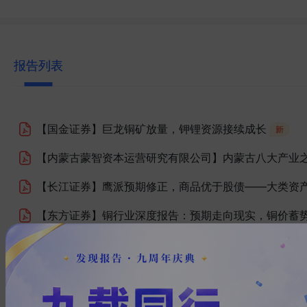
报告列表
【国金证券】
巨龙铜矿放量，钾锂资源接续成长
【内蒙古蒙智资本运营研究有限公司】
内蒙古八大产业之
【长江证券】
鹰派预期修正，商品优于股债——大类资
【东方证券】
铜行业深度报告：预期走向现实，铜价蓄
【东吴证券】
深耕动力电池热失控领域，铜铝复合材料
【国盛证券】
金铜双轮驱动，增储扩产可期
【上海财经大学全球南方财经研究院】
2026菲律宾铜