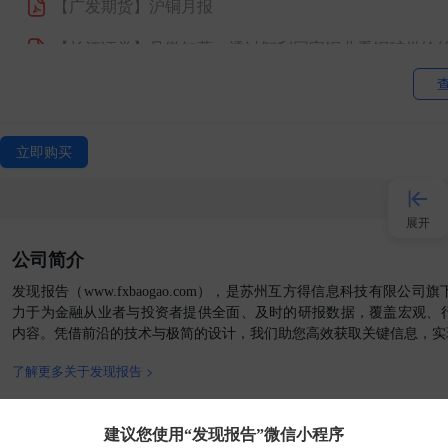
【广发期货】
沪铜月报
【长江证券】
见微知著—透过智利国家铜业看铜矿供给
【东吴证券】
铜箔专题：AI驱动高端电子铜箔量价齐升
【西部证券】
美伊冲突下新能源估值有望重塑，看好铜箔
立即购买
【太平洋证券】
金铜持续成长，锂业开始放量
【长江证券】
贯通光铜脉络，铸就AI互联纽带
展开
公司简介
【国信证券】
工业金属：海外铜企专题1-南方铜业（SC
接入AI
发现报告（www.fxbaogao.com），是苏州互方得信息科技有限公
【西部证券】
覆铜板CCL行业深度报告：AI驱动覆铜板向
力于为金融从业者与投资者提供全面、及时的研报数据，覆盖宏观、
内容。凭借前沿的技术与极简的设计，我们助您高效获取关键信息，实
【摩根大通】
美国能源行业：能源板块广度逼近历史水平，胡塞武装带来2
小程序
了解更多关于发现报告 >
【3D科学谷】
铜金属3D打印白皮书第三版
APP
官方媒体
【华鑫证券】
公司深度报告：央企控股，左手金矿右手
客户端
建议您使用“发现报告”微信小程序