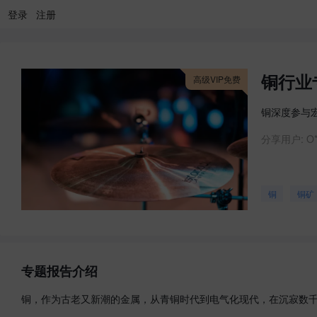
登录
注册
铜行业
高级VIP免费
铜深度参与
分享用户:
O*
铜
铜矿
专题报告介绍
铜，作为古老又新潮的金属，从青铜时代到电气化现代，在沉寂数