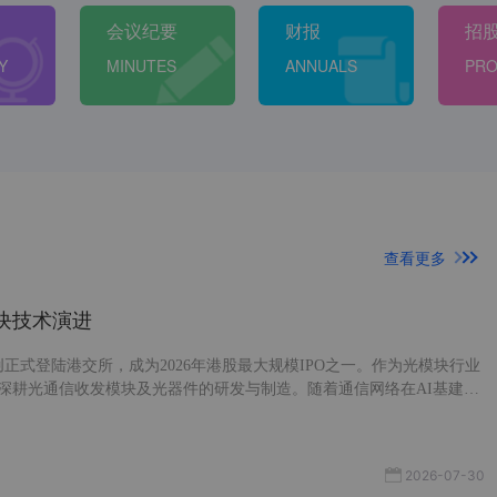
会议纪要
财报
招
Y
MINUTES
ANNUALS
PRO
查看更多
块技术演进
创正式登陆港交所，成为2026年港股最大规模IPO之一。作为光模块行业
深耕光通信收发模块及光器件的研发与制造。随着通信网络在AI基建中
模块行业持续高速增长。 今天我们就来聊聊光模块行业，看看光模块行
技术演进趋势。
2026-07-30