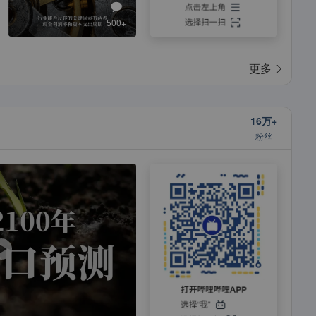
500+
更多
16万+
粉丝