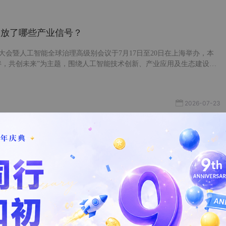
26释放了哪些产业信号？
能大会暨人工智能全球治理高级别会议于7月17日至20日在上海举办，本
伴，共创未来”为主题，围绕人工智能技术创新、产业应用及生态建设等
示了人工智能领域最新技术成果，覆盖大模型、智能终端、智能硬件等
今天我们就来盘点一下WAIC大会的热门话题及产业链机会。公众号对话
相关报告~
2026-07-23
回收开辟航天新路径
十号乙运载火箭成功发射并实现我国首次运载火箭一级回收，这也是全球
回收。 该技术通过海上平台张设的柔性网系捕获垂直下降的一级火箭，
尼装置吸收动能，兼具高可靠性与大运载效率优势，大幅降低着陆结构
 今天这篇我们就来聊聊火箭回收。了解为什么需要回收、各种回收技术
回收的意义。
2026-07-09