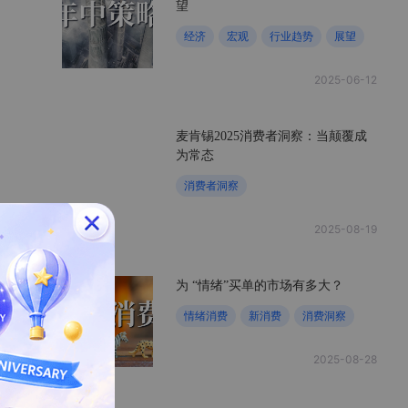
望
经济
宏观
行业趋势
展望
2025-06-12
麦肯锡2025消费者洞察：当颠覆成
为常态
消费者洞察
2025-08-19
为 “情绪”买单的市场有多大？
情绪消费
新消费
消费洞察
2025-08-28