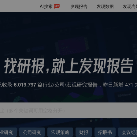
AI
搜索
发现报告
发现数据
发现专
已收录
,
,
篇行业/公司/宏观研究报告，昨日新增
471
6
0
1
9
7
9
7
业研究
公司研究
宏观策略
财报
招股书
会议纪