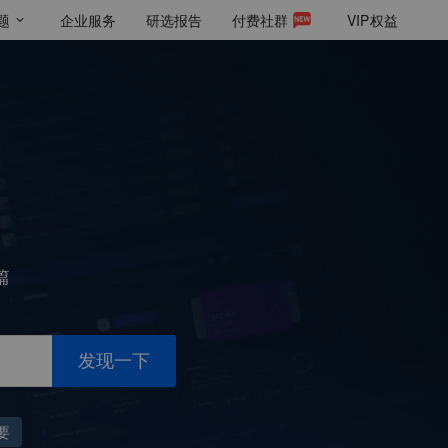
题
企业服务
研选报告
付费社群
VIP
权益
篇
发现一下
要