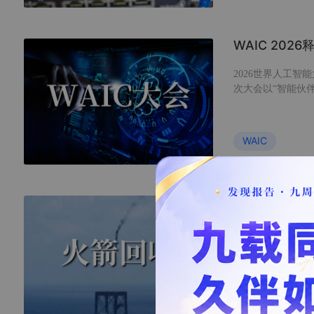
WAIC 20
2026世界人工智
次大会以“智能伙
方向展开，集中展
多个应用方向。 
框回复26723获取
WAIC
中国火箭网系
7月10日，长征
首次运载火箭网系
利用网系形变与阻
与落点精度要求。
的对比，以及网系
火箭回收