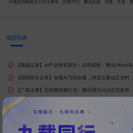
中概互联网相关公司主要有：阿里巴巴、腾讯控股、百度、京东、
报告列表
【国盛证券】
AI产业研究系列｜应用观察：腾讯/Work
【国联民生证券】
全栈AI飞轮加速，阿里云重估正当时
【广发证券】
互联网传媒行业：腾讯混元Hy3正式发布，Op
【阿里巴巴】
构建可信赖的流存储：Fluss在阿里云的
【中国联通&京东】
中国联通&京东AI+eSIM终端产业
【百度】
2025 百度护肤彩妆报告