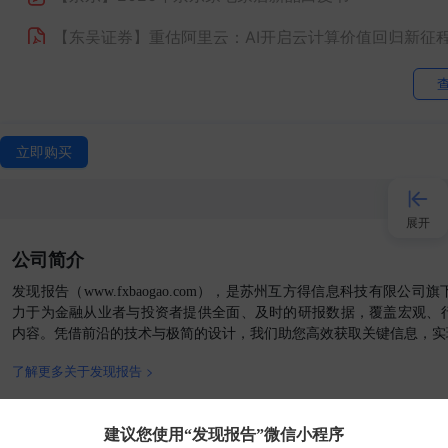
【东吴证券】
重估阿里云：AI开启云计算价值回归新征
【阿里巴巴】
阿里妈妈2025 向新·趋势白皮书
【东吴证券】
AI专题研究：阿里：从千问开源生态到超
立即购买
【京东】
2026京东广告营销白皮书：以信任为锚，实
【腾讯】
腾讯会议
展开
【广发证券】
互联网传媒行业：腾讯混元发布Hy3+previ
公司简介
接入AI
【阿里巴巴】
阿里云：零售行业最佳实践
发现报告（www.fxbaogao.com），是苏州互方得信息科技有限公
力于为金融从业者与投资者提供全面、及时的研报数据，覆盖宏观、
【腾讯】
智启新航道 腾讯云重塑企业出海新增长
内容。凭借前沿的技术与极简的设计，我们助您高效获取关键信息，实
小程序
了解更多关于发现报告 >
【广发证券】
京东工业(07618.HK)MRO采购数字化
APP
【诚通证券】
京东方首次覆盖报告：大尺寸优势突出，LC
官方媒体
客户端
建议您使用“发现报告”微信小程序