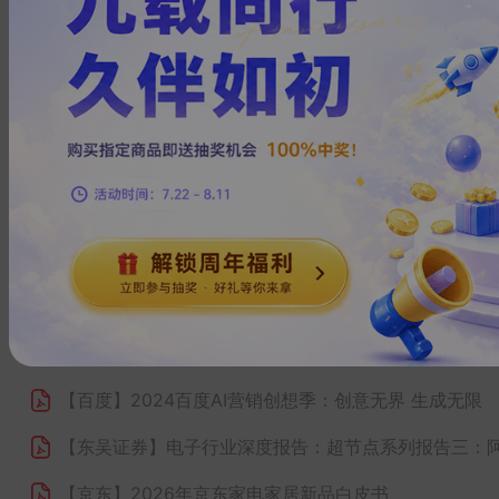
【埃森哲】
阿里云 云治理企业成熟度发展2025年度报
【百度】
2026具身智能机器人百度营销白皮书
【高盛】
聚焦中国互联网：电商追踪——5月行业线上零
【腾讯】
2026腾讯云AI产业应用大会
【阿里巴巴】
2026阿里妈妈产品全景指南
【阿里巴巴】
阿里巴巴国际站消费电子行业报告
【广发证券】
互联网传媒行业 腾讯云 AI 产业大会召开，
【腾讯】
万游引力 韧性生长 腾讯广告游戏行业2023
【百度】
2024百度AI营销创想季：创意无界 生成无限
【东吴证券】
电子行业深度报告：超节点系列报告三：阿里超
【京东】
2026年京东家电家居新品白皮书