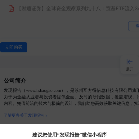
【财通证券】
全球资金观察系列九十八：宽基ETF流入3
【财通证券】
全球资金观察系列九十七：北向流入电子41
【财通证券】
全球资金观察系列九十六：北向流入大金融
立即购买
【财通证券】
全球资金观察系列九十五：宽基ETF净流入1
【财通证券】
全球资金观察系列九十二：宽基ETF净流入
展开
【财通证券】
全球资金观察系列九十一：北向流入科技
公司简介
【财通证券】
全球资金观察系列九十：北向流入银行、
接入AI
发现报告（www.fxbaogao.com），是苏州互方得信息科技有限公
力于为金融从业者与投资者提供全面、及时的研报数据，覆盖宏观、
【财通证券】
全球资金观察系列八十九：北向大幅回流，宽
内容。凭借前沿的技术与极简的设计，我们助您高效获取关键信息，实
小程序
【财通证券】
全球资金观察系列八十八：宽基ETF净流入
了解更多关于发现报告 >
APP
【财通证券】
全球资金观察系列八十七：全球资金流入股
官方媒体
客户端
建议您使用“发现报告”微信小程序
【财通证券】
全球资金观察系列八十六：全球资金回流新