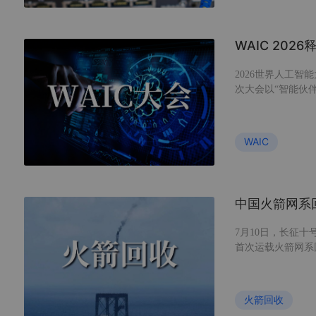
WAIC 20
2026世界人工智
次大会以“智能伙
方向展开，集中展
多个应用方向。 
框回复26723获取
WAIC
中国火箭网系
7月10日，长征
首次运载火箭网系
利用网系形变与阻
与落点精度要求。
的对比，以及网系
火箭回收