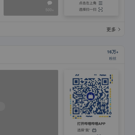
500+
更多
16万+
粉丝