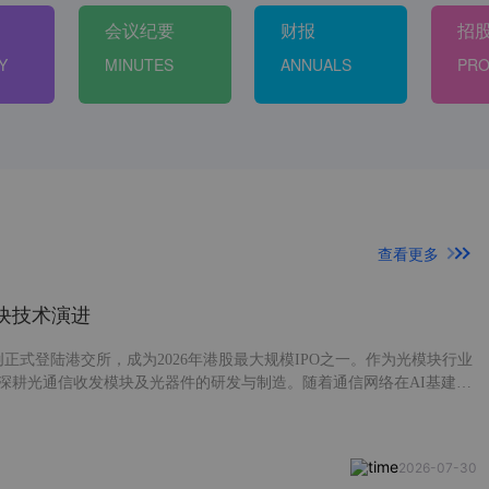
会议纪要
财报
招
Y
MINUTES
ANNUALS
PRO
查看更多
块技术演进
创正式登陆港交所，成为2026年港股最大规模IPO之一。作为光模块行业
深耕光通信收发模块及光器件的研发与制造。随着通信网络在AI基建中
模块行业持续高速增长。 今天我们就来聊聊光模块行业，看看光模块行
技术演进趋势。
2026-07-30