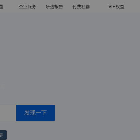
题
企业服务
研选报告
付费社群
VIP
权益
篇
发现一下
要