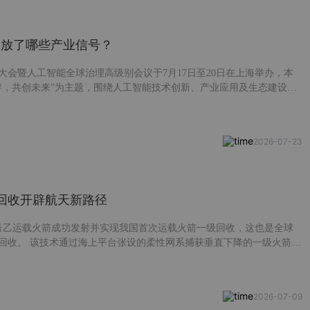
26释放了哪些产业信号？
能大会暨人工智能全球治理高级别会议于7月17日至20日在上海举办，本
伴，共创未来”为主题，围绕人工智能技术创新、产业应用及生态建设等
示了人工智能领域最新技术成果，覆盖大模型、智能终端、智能硬件等
今天我们就来盘点一下WAIC大会的热门话题及产业链机会。公众号对话
相关报告~
2026-07-23
回收开辟航天新路径
十号乙运载火箭成功发射并实现我国首次运载火箭一级回收，这也是全球
回收。 该技术通过海上平台张设的柔性网系捕获垂直下降的一级火箭，
尼装置吸收动能，兼具高可靠性与大运载效率优势，大幅降低着陆结构
 今天这篇我们就来聊聊火箭回收。了解为什么需要回收、各种回收技术
回收的意义。
2026-07-09