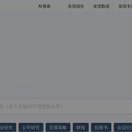
AI
搜索
发现报告
发现数据
发现专
收录
,
,
篇行业/公司/宏观研究报告，昨日新增
1,004
6
0
1
8
6
4
1
业研究
公司研究
宏观策略
财报
招股书
会议纪