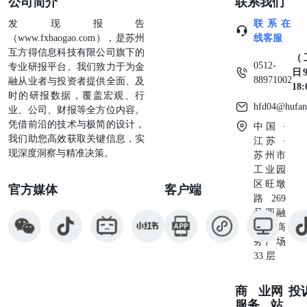
公司简介
联系我们
发现报告
联系在
（www.fxbaogao.com），是苏州
线客服
互方得信息科技有限公司旗下的
（
0512-
专业研报平台。我们致力于为金
日9
88971002
融从业者与投资者提供全面、及
18
时的研报数据，覆盖宏观、行
hfd04@hufan
业、公司、财报等全方位内容。
凭借前沿的技术与极简的设计，
中国 ·
我们助您高效获取关键信息，实
江苏 ·
现深度洞察与精准决策。
苏州市
工业园
区旺墩
官方媒体
客户端
路269
号圆融
星座商
务广场
33 层
商业
网
投
服务
站