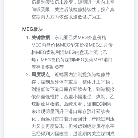
仍相对疲软仍未改变，短期进一步向上空
间或受限，关注后续检修持续性，投产真
空期内大方向依然以逢低做扩为主。
MEG板块
关键数据
：东北亚乙烯MEG外盘价格
MEG内盘价格MEG华东价格MEG远月价
格MEG煤制利润MEG内盘现金流（乙
烯）MEG总负荷煤制MEG负荷MEG港口
库存非煤制负荷
周度观点
：近端国内油制提负与检修并
存，煤制意外停车重启，整体开工平稳，
到港低位下港口库存延续去化，到港预报
依然偏低维持，基差小幅走强，煤制、乙
烷制效益收缩。后续来看，短期EG到港
未出现明显回升下港口库存预计延续去
化，而远月进口若开始回升，产能过剩压
力又会再度显现，但考虑到绝对库存水平
已经得到大幅改善，过渡期内关注煤制成