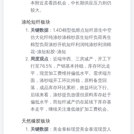
本附近卖看跌机会，中长期供应压力则仍
较大。
涤纶短纤板块
关键数据
：1.4D棉型低熔点短纤原生中空
仿大化纤纯涤纱涤棉纱原生短纤负荷再生
棉型负荷涤纱开机短纤利润纯涤纱利润棉
花-涤短粘胶-涤短
周度观点
：近端华西、三房减产，开工下
行至76.5%，产销基本持稳，库存环比走
平，现货加工费维持偏低水平。需求端方
面，涤纱端开工环比持稳，原料备货回
落，成品库存环比累积，效益环比下行。
后续来看，涤纱提负放缓但原料库存处于
偏低水平，而短纤减产仍在延续下库存基
本走平，继续关注逢低做扩加工费机会。
天然橡胶板块
关键数据
：美金泰标现货美金泰混现货人