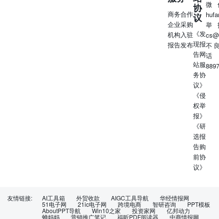
微
协
商务合作
huf
议
企业采购
举
《发
机构入驻
cs@
现报
报告发布
不
告网
话
站服
889
务协
议》
《侵
权举
报》
《研
选报
告购
前协
议》
友情链接:
AI工具箱
外贸收款
AIGC工具导航
华经情报网
51电子网
21ic电子网
跨境电商
智研咨询
PPT模板
AboutPPT导航
Win10之家
投资家网
亿邦动力
蝉妈妈
营销推广笔记
福昕PDF阅读器
中商情报网