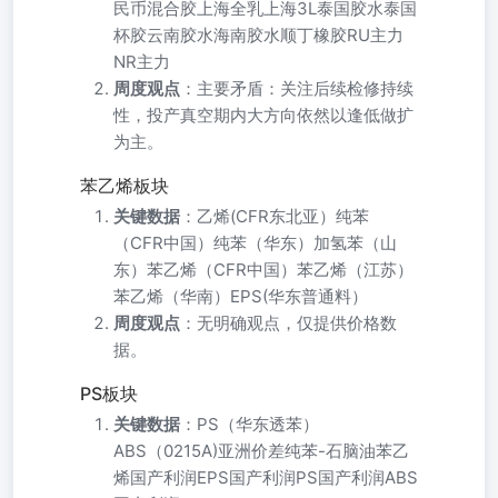
民币混合胶上海全乳上海3L泰国胶水泰国
杯胶云南胶水海南胶水顺丁橡胶RU主力
NR主力
周度观点
：主要矛盾：关注后续检修持续
性，投产真空期内大方向依然以逢低做扩
为主。
苯乙烯板块
关键数据
：乙烯(CFR东北亚）纯苯
（CFR中国）纯苯（华东）加氢苯（山
东）苯乙烯（CFR中国）苯乙烯（江苏）
苯乙烯（华南）EPS(华东普通料）
周度观点
：无明确观点，仅提供价格数
据。
PS板块
关键数据
：PS（华东透苯）
ABS（0215A)亚洲价差纯苯-石脑油苯乙
烯国产利润EPS国产利润PS国产利润ABS