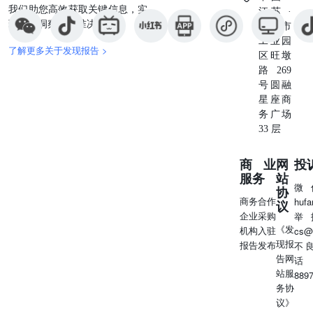
我们助您高效获取关键信息，实
江苏 ·
示：下游需求不及预期的风险；行业竞争加剧的风险；新业
现深度洞察与精准决策。
苏州市
务拓展不及预期的风险；原材料价格大幅波动的风险。 资
工业园
料来源：Wind，中原证券研究所 资料来源：Wind，中原证
了解更多关于发现报告 >
区旺墩
券研究所 资料来源：Wind，中原证券研究所 资料来源：
路269
Wind，中原证券研究所 财务报表预测和估值数据汇总 行业
号圆融
投资评级 强于大市：未来6个月内行业指数相对沪深300涨
星座商
幅10％以上；同步大市：未来6个月内行业指数相对沪深300
务广场
涨幅－10％至10％之间；弱于大市：未来6个月内行业指数
33 层
相对沪深300跌幅10％以上。 公司投资评级 买入：未来6个
月内公司相对沪深300涨幅15％以上；增持：未来6个月内公
司相对沪深300涨幅5％至15％；谨慎增持：未来6个月内公
商业
网
投
司相对沪深300涨幅－10％至5％；减持：未来6个月内公司
服务
站
微
相对沪深300涨幅－15％至－10％；卖出：未来6个月内公司
协
商务合作
huf
议
相对沪深300跌幅15％以上。 证券分析师承诺 本报告署名
企业采购
举
分析师具有中国证券业协会授予的证券分析师执业资格，本
《发
机构入驻
cs@
人任职符合监管机构相关合规要求。本人基于认真审慎的职
现报
报告发布
不
业态度、专业严谨的研究方法与分析逻辑，独立、客观的制
告网
话
作本报告。本报告准确的反映了本人的研究观点，本人对报
站服
889
告内容和观点负责，保证报告信息来源合法合规。 重要声
务协
明 中原证券股份有限公司具备证券投资咨询业务资格。本
议》
报告由中原证券股份有限公司（以下简称“本公司”）制作并