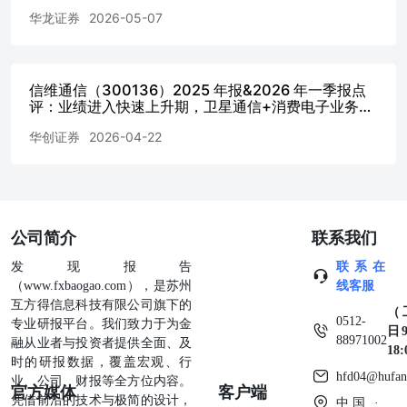
产品出海的重大突破。同时，公司依托在电控执行器领域的
华龙证券
2026-05-07
技术积累，积极向下游新兴领域拓展，积极布局ASU（空气
悬架供气单元）、人形机器人关节模组、高压电子风扇等高
潜力新赛道。2025年底，公司与宁波普智签署战略合作协
议，共同开发适配人形机器人的关节模组，标志着公司正式
信维通信（300136）2025 年报&2026 年一季报点
切入人形机器人核心零部件赛道，为长期发展打开了新的想
评：业绩进入快速上升期，卫星通信+消费电子业务多
象空间。 ⚫氢能及其他业务战略储备，提供长期看点。 公
点开花公司有望迎来长足增长
华创证券
2026-04-22
司在氢能领域已构建起“氢燃料电池发动机、双极板、空压
机、加湿器、 氢气循环泵”五大产业布局，并在氢能业务关
键技术领域获得重大突破。2025年公司燃料电池发动机、空
压机已实现量产销售，氢气循环泵具备小批量产条件，金属
双极板中试产线建成并确定长寿命涂层方案。公司在氢能领
域持续进行技术跟进，在市场爆发前做好技术和产品储备。
公司简介
联系我们
此外，超硬刀具等业务也保持了良好增长。 ⚫首次覆盖，
发现报告
联系在
给予公司“买入”投资评级。 预计2026年、2027年、2028年
（www.fxbaogao.com），是苏州
线客服
公司可实现归母净利润分别为5.56亿元、6.87亿元、8.23亿
互方得信息科技有限公司旗下的
元，对应EPS分别为0.95元、1.17元、1.40元，对应PE分别
（
0512-
专业研报平台。我们致力于为金
为17.11倍、13.86倍、11.57倍。公司主业大缸径零部件及制
日9
88971002
融从业者与投资者提供全面、及
动鼓持续放量、汽车电子等新业务加速突破，全球化布局提
18
时的研报数据，覆盖宏观、行
速，AIDC行业景气度上行有望带动公司产品持续放量，海
hfd04@hufan
业、公司、财报等全方位内容。
外产能落地带动盈利能力提升，前瞻布局人形机器人等高成
官方媒体
客户端
凭借前沿的技术与极简的设计，
中国 ·
长赛道。首次覆盖，给予公司“买入”投资评级。 风险提