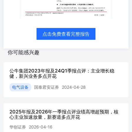
亿元，同比+107%，利润增速远超收入增速，主要得益于高
毛利的制动鼓及大缸径产品收入占比提升带来的产品结构优
化。分季度看，2025年Q4单季度实现营业收入10.55亿元，
环比增长14.23%，创单季历史新高；实现归母净利润0.83亿
元，环比下降9.63%；扣非归母净利润0.77亿元，环比下降
13.22%，Q4收入环比高增主要由制动鼓等业务驱动，而利
点击免费查看完整报告
润环比下滑可能与季节性费用增加有关。 资料来源：中原
证券研究所，聚源 相关报告 ⚫2026Q1业绩超预期，内生外
延共同驱动。 2026Q1公司业绩表现强劲，实现营业收入
你可能感兴趣
11.92亿元，同比+25.40%，归母净利润1.98亿元，同比
+78.66%，扣非归母净利润1.26亿元，同比+16.55%。业绩
高速增长主要由内生外延共同驱动，核心业务稳健增长，同
公牛集团2023年报及24Q1季报点评：主业增长稳
时公司于2026年1月完成对河南中原吉凯恩气缸套有限公司
健，新兴业务多点开花
剩余59%股权的收购，自2月起并表，此次收购形成折价，
电气设备
国泰君安证券
2024-04-28
在Q1确认了7256万元的非经常性投资收益，带动归母净利
润大幅增长；若剔除该影响，公司扣非净利润增速
16.55%，反映了主营业务稳健的增长态势。财务指标方
面，财务费用同比大幅增长653.96%，主要系汇率变动导致
2025年报及2026年一季报点评业绩高增超预期，核
的汇兑损失增加所致。 联系人：李智电话：0371-65585629
心主业加速放量，新赛道多点开花
地址：郑州郑东新区商务外环路10号18楼地址：上海浦东新
区世纪大道1788号T1座22楼 ⚫产品升级叠加费用管控，公
华创证券
2026-04-16
司盈利能力大幅提升。 2025年公司毛利率为27.36%，同比