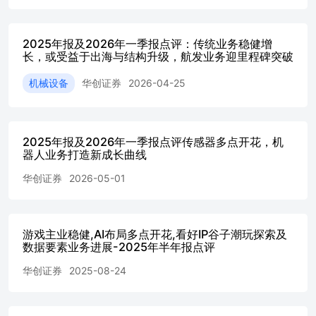
+1.62pct，其中主要产品毛利率均有所提升：气缸套毛利率
32.38%，同比+1.26pct；制动鼓毛利率23.66%， 同比
+2.77pct，毛利率提升主要由于高毛利产品快速放量，公司
2025年报及2026年一季报点评：传统业务稳健增
长，或受益于出海与结构升级，航发业务迎里程碑突破
产品结构变化所致。2025年公司净利率为11.95%，同比
+4.86pct；期间费用方面，2025年公司期间费用率13.19%，
机械设备
华创证券
2026-04-25
同比-1.35pct，其中销售、管理、研发、财务费用率分别为
2.03%、6.08%、4.74%、0.34%，分别同
比-0.24、-0.75、-0.09、-0.27pct，各项费用率均有所下降，
公司内部持续推进智能制造，通过精益生产、管理创新、工
2025年报及2026年一季报点评传感器多点开花，机
艺技术创新、成本优化等有效措施，实现效率提升、管理效
器人业务打造新成长曲线
益提升。 ⚫传统主业受益AIDC浪潮与海外拓展，增长动能
强劲。 公司传统核心业务内燃机零部件板块稳步增长，是
华创证券
2026-05-01
公司业绩的压舱石。增长动能主要来自三方面：1）AIDC备
用电源需求强劲。受益于AI算力中心建设浪潮，用于柴油
发电机组的大缸径气缸套、活塞需求持续爆发，公司作为卡
游戏主业稳健,AI布局多点开花,看好IP谷子潮玩探索及
特彼勒、康明斯、潍柴等全球主流发电机组厂商的核心供应
数据要素业务进展-2025年半年报点评
商，深度受益于本轮高景气周期，公司大缸径气缸套产销量
实现跨越式增长，已成为该领域核心企业。该部分产品价值
华创证券
2025-08-24
量和利润率远高于传统车用产品，是公司盈利能力提升的重
要驱动力。2）活塞业务进入放量期。全年活塞销量同比大
幅增长64.2%，增长主要源于公司积极开拓新客户、开发新