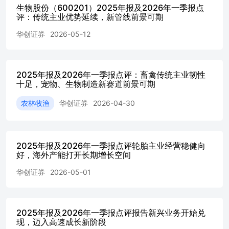
项目，以及与德国莱茵金属的技术合作协议到期后，海外市
生物股份（600201）2025年报及2026年一季报点
评：传统主业优势延续，新管线前景可期
场限制解除，为业务全球化发展打开了空间。3）全球化布
局深化。公司泰国工厂已于2025年建成投产，2026年将开始
华创证券
2026-05-12
商量，主要承接北美等海外市场订单，可规避关税壁垒，从
而提升整体盈利能力。 ⚫制动鼓业务持续爆发，占据行业
领先地位。 控股子公司恒久制动的双金属复合制动鼓业务
继续保持高增长态势，成为公司第二增长曲线。2025年，制
2025年报及2026年一季报点评：畜禽传统主业韧性
动鼓/盘产品实现营收6.61亿元，同比大幅增长76.7%；销量
十足，宠物、生物制造新赛道前景可期
达161.54万只，同比增长79.6%；毛利率提升2.77个百分点
至23.66%。高速增长主要得益于：1）2025年重卡市场强劲
农林牧渔
华创证券
2026-04-30
复苏，公司精准把握重卡市场爆发机遇，通过产能快速扩充
与生产布局优化，制动鼓产品产销量实现大幅增长；2）新
能源重卡渗透率提升，车辆轻量化趋势加速了对公司更轻、
2025年报及2026年一季报点评轮胎主业经营稳健向
更安全的双金属复合制动鼓的替代需求。公司已实现对国内
好，海外产能打开长期增长空间
主流重卡车桥公司的全覆盖，并开始批量供货海外市场，行
业龙头地位稳固。此外，公司加速推进制动鼓扩产计划，以
华创证券
2026-05-01
有效匹配市场需求。 ⚫汽车电子稳步推进，前瞻布局人形
机器人新赛道。 控股子公司上海电子的电控执行器业务稳
步增长，全年实现营收3.43亿元，同比增长15.1%，销量增
长20.4%。公司的电控执行器产品国内市场占有率进一步提
2025年报及2026年一季报点评报告新兴业务开始兑
升，并成功获得欧洲客户定点，打破外资垄断，实现了高端
现，迈入高速成长新阶段