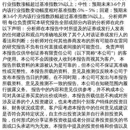
行业指数涨幅超过基准指数5%以上；中性：预期未来3-6个月
内该行业指数变动幅度相对基准指数-5%－5%；回避：预期未
来3-6个月内该行业指数跌幅超过基准指数5%以上。 分析师声
明 每位负责撰写本研究报告全部或部分内容的分析师在此作
以下声明： 分析师在本报告中对所提及的证券或发行人发表
的任何建议和观点均准确地反映了其个人对该证券或发行人的
看法和判断；分析师对任何其他券商发布的所有可能存在雷同
的研究报告不负有任何直接或者间接的可能责任。 免责声明
本报告仅供华创证券有限责任公司（以下简称“本公司”）的客
户使用。本公司不会因接收人收到本报告而视其为客户。 本
报告所载资料的来源被认为是可靠的，但本公司不保证其准确
性或完整性。本报告所载的资料、意见及推测仅反映本公司于
发布本报告当日的判断。在不同时期，本公司可发出与本报告
所载资料、意见及推测不一致的报告。本公司在知晓范围内履
行披露义务。 报告中的内容和意见仅供参考，并不构成本公
司对具体证券买卖的出价或询价。本报告所载信息不构成对所
涉及证券的个人投资建议，也未考虑到个别客户特殊的投资目
标、财务状况或需求。客户应考虑本报告中的任何意见或建议
是否符合其特定状况，自主作出投资决策并自行承担投资风
险，任何形式的分享证券投资收益或者分担证券投资损失的书
面或口头承诺均为无效。本报告中提及的投资价格和价值以及