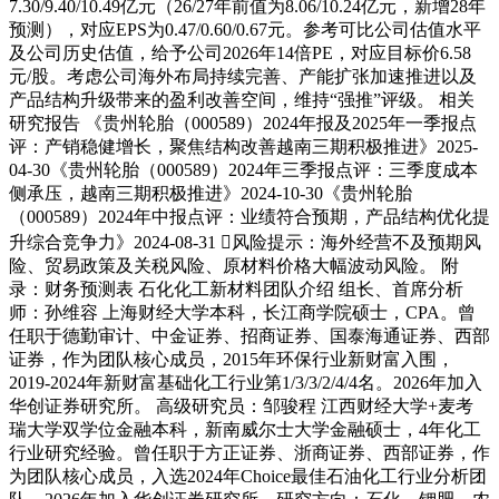
7.30/9.40/10.49亿元（26/27年前值为8.06/10.24亿元，新增28年
预测），对应EPS为0.47/0.60/0.67元。参考可比公司估值水平
及公司历史估值，给予公司2026年14倍PE，对应目标价6.58
元/股。考虑公司海外布局持续完善、产能扩张加速推进以及
产品结构升级带来的盈利改善空间，维持“强推”评级。 相关
研究报告 《贵州轮胎（000589）2024年报及2025年一季报点
评：产销稳健增长，聚焦结构改善越南三期积极推进》2025-
04-30《贵州轮胎（000589）2024年三季报点评：三季度成本
侧承压，越南三期积极推进》2024-10-30《贵州轮胎
（000589）2024年中报点评：业绩符合预期，产品结构优化提
升综合竞争力》2024-08-31 风险提示：海外经营不及预期风
险、贸易政策及关税风险、原材料价格大幅波动风险。 附
录：财务预测表 石化化工新材料团队介绍 组长、首席分析
师：孙维容 上海财经大学本科，长江商学院硕士，CPA。曾
任职于德勤审计、中金证券、招商证券、国泰海通证券、西部
证券，作为团队核心成员，2015年环保行业新财富入围，
2019-2024年新财富基础化工行业第1/3/3/2/4/4名。2026年加入
华创证券研究所。 高级研究员：邹骏程 江西财经大学+麦考
瑞大学双学位金融本科，新南威尔士大学金融硕士，4年化工
行业研究经验。曾任职于方正证券、浙商证券、西部证券，作
为团队核心成员，入选2024年Choice最佳石油化工行业分析团