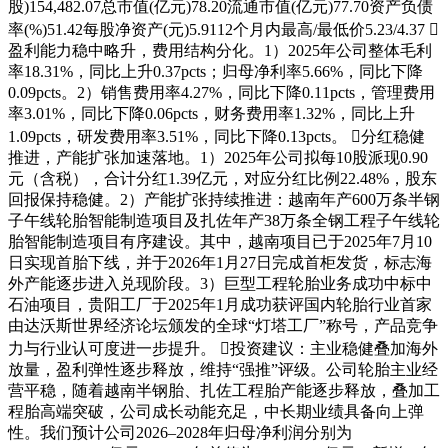
股)154,482.07总市值(亿元)78.20流通市值(亿元)77.70资产负债
率(%)51.42每股净资产(元)5.9112个月内最高/最低价5.23/4.37 
盈利能力稳中略升，费用结构分化。1）2025年公司整体毛利
率18.31%，同比上升0.37pcts；归母净利率5.66%，同比下降
0.09pcts。2）销售费用率4.27%，同比下降0.11pcts，管理费用
率3.01%，同比下降0.06pcts，财务费用率1.32%，同比上升
1.09pcts，研发费用率3.51%，同比下降0.13pcts。 分红稳健
推进，产能扩张加速落地。1）2025年公司拟每10股派现0.90
元（含税），合计分红1.39亿元，对应分红比例22.48%，股东
回报保持稳健。2）产能扩张持续推进：越南年产600万条半钢
子午线轮胎智能制造项目及扎佐年产38万条全钢工程子午线轮
胎智能制造项目有序建设。其中，越南项目已于2025年7月10
日实现首胎下线，并于2026年1月27日完成首柜发货，标志海
外产能逐步进入兑现阶段。3）巨型工程轮胎业务成功中标中
石油项目，贵阳工厂于2025年1月成功获评国内轮胎行业首家
由达沃斯世界经济论坛颁发的全球“灯塔工厂”称号，产品竞争
力与行业认可度进一步提升。 投资建议：主业稳健叠加海外
放量，盈利弹性逐步释放，维持“强推”评级。公司轮胎主业经
营平稳，随着越南半钢胎、扎佐工程胎产能逐步释放，叠加工
程胎高端突破，公司成长动能充足，中长期业绩具备向上弹
性。我们预计公司2026–2028年归母净利润分别为