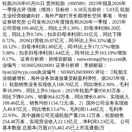
轮胎2026年05月01日 贵州轮胎（000589）2025年报及2026年
一季报点评 强推（维持）目标价：6.58元当前价：5.03元 轮胎
主业经营稳健向好，海外产能打开长期增长空间 事项： 华创
证券研究所 公司发布2025年度报告和2026年一季报，2025年
公司营收109.46亿元，同比上升2.39%；归母净利润6.20亿
元，同比上升0.74%；扣非归母净利润5.91亿元，同比下降
0.72%。2026Q1营收26.87亿元，同/环比上升6.32%/减少
10.12%；归母净利润1.80亿元，同/环比上升172.57%/增加
5.98%；扣非归母净利润1.64亿元，同/环比上升163.19%/增加
0.17%。 证券分析师：孙维容邮箱：sunweirong@hcyjs.com执
业编号：S0360526020001 证券分析师：李妍邮箱：
liyan3@hcyjs.com执业编号：S0360526030005 评论： 轮胎主
业稳健增长，海外业务加速放量贡献盈利弹性。据2025年报，
1）轮胎销售业务实现收入108.70亿元，同比增长2.36%，毛利
率18.09%，同比上升0.10pcts；2025年轮胎产量958.83万条，
同比下降0.24%，销量964.62万条，同比增长0.46%，实现收入
109.46亿元，销售均价1134.72元/条。2）国外公司业务实现收
入49.87亿元，同比增长13.47%，毛利润11.44亿元，毛利率
22.93%。其中越南公司完成轮胎产量250.12万条，轮胎销售
254.48万条，实现营业收入22.13亿元，净利润3.23亿元。 公司
基本数据 总股本(万股)155,462.45已上市流通股(万