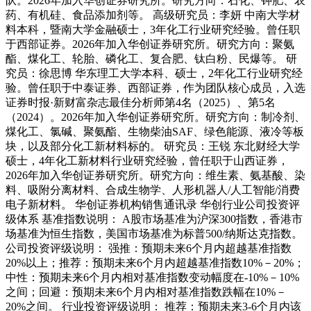
队。2026年加入华创证券研究所。研究方向：石化、钾肥、农
药、有机硅、食品添加剂等。 高级研究员：李妍 中南大学材
料本科，暨南大学金融硕士，3年化工行业研究经验。曾任职
于西部证券。2026年加入华创证券研究所。研究方向：聚氨
酯、煤化工、轮胎、磷化工、复合肥、钛白粉、民爆等。 研
究员：徐思博 华东理工大学本科、硕士，2年化工行业研究经
验。曾任职于中泰证券、西部证券，作为团队核心成员，入选
证券时报·新财富杂志最佳分析师第4名（2025）、第5名
（2024）。2026年加入华创证券研究所。研究方向：制冷剂、
煤化工、氯碱、聚氨酯、生物柴油SAF、绿色能源、液冷等板
块，以及部分化工新材料标的。 研究员：王锐 东北财经大学
硕士，4年化工新材料行业研究经验，曾任职于山西证券，
2026年加入华创证券研究所。研究方向：维生素、氨基酸、染
料、吸附分离材料、合成生物学、人形机器人/人工智能/消费
电子新材料。 华创证券机构销售通讯录 华创行业公司投资评
级体系 基准指数说明： A股市场基准为沪深300指数，香港市
场基准为恒生指数，美国市场基准为标普500/纳斯达克指数。
公司投资评级说明： 强推：预期未来6个月内超越基准指数
20%以上；推荐：预期未来6个月内超越基准指数10%－20%；
中性：预期未来6个月内相对基准指数变动幅度在-10%－10%
之间；回避：预期未来6个月内相对基准指数跌幅在10%－
20%之间。 行业投资评级说明： 推荐：预期未来3-6个月内该