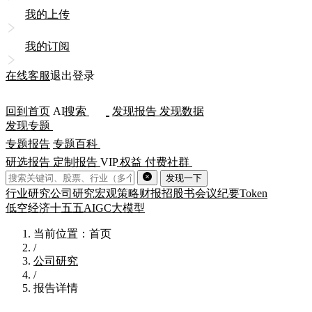
我的上传
我的订阅
在线客服
退出登录
回到首页
AI
搜索
发现报告
发现数据
发现专题
专题报告
专题百科
研选报告
定制报告
VIP
权益
付费社群
发现一下
行业研究
公司研究
宏观策略
财报
招股书
会议纪要
Token
低空经济
十五五
AIGC
大模型
当前位置：首页
/
公司研究
/
报告详情