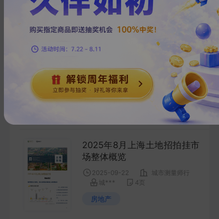
房地产
2025年上海第八批集中供地
出让解读
2025-10-23
城市测量师行
城***
6
页
房地产
2025年8月上海土地招拍挂市
场整体概览
2025-09-22
城市测量师行
城***
4
页
房地产