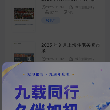
2025-11-04
城市测量师行
城***
5
页
房地产
2025 年9 月上海住宅买卖市
场
2025-11-02
城市测量师行
城***
8
页
房地产
数据发布 | 2025年10月上海
市住宅价格
2025-10-28
城市测量师行
城***
5
页