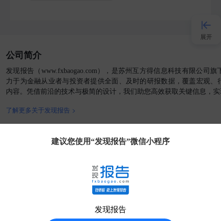
展开
公司简介
接入AI
发现报告（www.fxbaogao.com），是苏州互方得信息科技有限公
力于为金融从业者与投资者提供全面、及时的研报数据，覆盖宏观、
内容。凭借前沿的技术与极简的设计，我们助您高效获取关键信息，实
小程序
了解更多关于发现报告 >
APP
官方媒体
客户端
建议您使用“发现报告”微信小程序
发现大使
客服
发现报告
分享得豆
友情链接:
AI工具箱
外贸收款
AIGC工具导航
华经情报网
51电子网