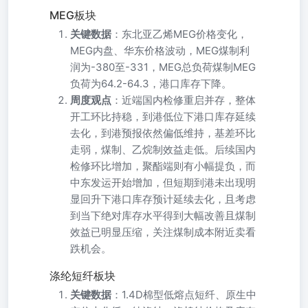
MEG板块
关键数据
：东北亚乙烯MEG价格变化，
MEG内盘、华东价格波动，MEG煤制利
润为-380至-331，MEG总负荷煤制MEG
负荷为64.2-64.3，港口库存下降。
周度观点
：近端国内检修重启并存，整体
开工环比持稳，到港低位下港口库存延续
去化，到港预报依然偏低维持，基差环比
走弱，煤制、乙烷制效益走低。后续国内
检修环比增加，聚酯端则有小幅提负，而
中东发运开始增加，但短期到港未出现明
显回升下港口库存预计延续去化，且考虑
到当下绝对库存水平得到大幅改善且煤制
效益已明显压缩，关注煤制成本附近卖看
跌机会。
涤纶短纤板块
关键数据
：1.4D棉型低熔点短纤、原生中