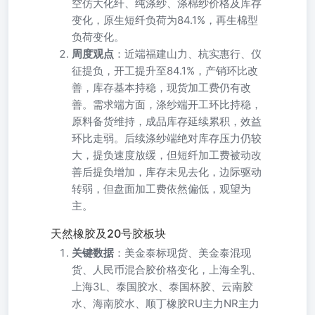
空仿大化纤、纯涤纱、涤棉纱价格及库存
变化，原生短纤负荷为84.1%，再生棉型
负荷变化。
周度观点
：近端福建山力、杭实惠行、仪
征提负，开工提升至84.1%，产销环比改
善，库存基本持稳，现货加工费仍有改
善。需求端方面，涤纱端开工环比持稳，
原料备货维持，成品库存延续累积，效益
环比走弱。后续涤纱端绝对库存压力仍较
大，提负速度放缓，但短纤加工费被动改
善后提负增加，库存未见去化，边际驱动
转弱，但盘面加工费依然偏低，观望为
主。
天然橡胶及20号胶板块
关键数据
：美金泰标现货、美金泰混现
货、人民币混合胶价格变化，上海全乳、
上海3L、泰国胶水、泰国杯胶、云南胶
水、海南胶水、顺丁橡胶RU主力NR主力