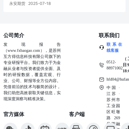
永安期货
2025-07-18
公司简介
联系我们
发现报告
联系在
（www.fxbaogao.com），是苏州
线客服
互方得信息科技有限公司旗下的
（
0512-
专业研报平台。我们致力于为金
日9
88971002
融从业者与投资者提供全面、及
18
时的研报数据，覆盖宏观、行
hfd04@hufan
业、公司、财报等全方位内容。
凭借前沿的技术与极简的设计，
中国 ·
我们助您高效获取关键信息，实
江苏 ·
现深度洞察与精准决策。
苏州市
工业园
区旺墩
官方媒体
客户端
路269
号圆融