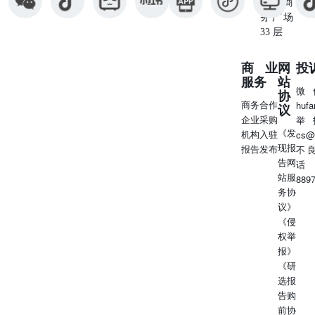
星座商
务广场
33 层
商业
网
投
服务
站
微
协
商务合作
huf
议
企业采购
举
《发
机构入驻
cs@
现报
报告发布
不
告网
话
站服
889
务协
议》
《侵
权举
报》
《研
选报
告购
前协