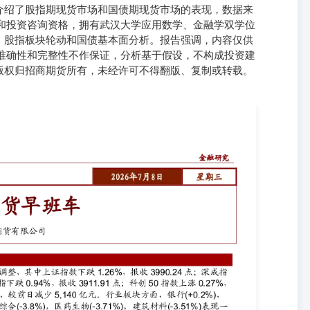
介绍了股指期现货市场和国债期现货市场的表现，数据来
格和投资咨询资格，拥有武汉大学应用数学、金融学双学位
、股指板块轮动和国债基本面分析。报告强调，内容仅供
息准确性和完整性不作保证，分析基于假设，不构成投资建
版权归招商期货所有，未经许可不得翻版、复制或转载。
现 （二）国债期现货市场表现 资料来源：Wind、招商期货 简介 王
F03120552）和投资咨询资格（证书编号：Z0022940），武汉
大学硕士。擅长应用各项工具，对商品策略、股指板块轮动和国债基本
要声明 本报告由招商期货有限公司（以下简称“本公司”）编制，本公
011】1291号）。《证券期货投资者适当性管理办法》于2017年7
货有限公司评估风险承受能力为C3及C3以上类别的投资者参考。若您
用本研报中的任何信息。请您审慎考察金融产品或服务的风险及特征，
资风险。 本报告基于合法取得的信息，但招商期货对这些信息的准确
假设，不同假设可能导致分析结果出现重大不同。报告中的内容和意见
投资建议，招商期货不会因接收人收到此报告而视他们为其客户。投资
 市场有风险，投资需谨慎。投资者不应将本报告作为投资决策的唯一
或规则规定必须承担的责任外，招商期货及其员工不对使用本报告及其
版权归招商期货所有，未经招商期货事先书面许可，任何机构和个人均