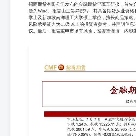
招商期货有限公司发布的金融期货早班车研报，首先
源为Wind。报告由王昊昇撰写，其具备期货从业资
学士及新加坡南洋理工大学硕士学位，擅长商品策略
风险承受能力为C3及以上的投资者参考，并声明信
议。最后，报告重申市场有风险，投资需谨慎，内容
金融期货早班车 招商期货有限公司 （一）股指期现货市场表
昊昇：招商期货金融期货研究员，具有期货从业资格（证书编号：
大学本科应用数学、金融学双学位学士，新加坡南洋理工
面进行多角度分析，专注股债商结合的大类资产研究。 重
司具有中国证监会许可的期货投资咨询业务资格（证监许可【2
月1日起正式实施，本报告发布的观点和信息仅供经招商期
的风险承受能力不满足上述条件，请取消订阅、接收或使
根据自身的风险承受能力自行作出投资决定并自主承担投
性和完整性不作任何保证。本报告所包含的分析基于各种
仅供参考，并不构成对所述品种买卖的出价或对任何人的
者据此作出的任何投资决策与本公司、本公司员工无关。
参考因素，亦不应认为本报告可取代自己的判断。除法律
内容所引发的任何直接或间接损失负任何责任。 本报告
不得以任何形式翻版、复制、引用或转载。