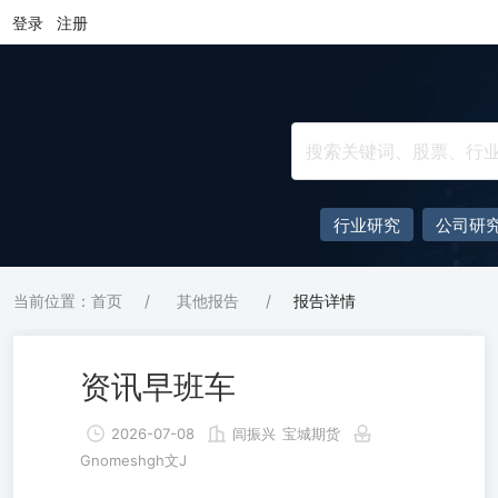
登录
注册
行业研究
公司研
当前位置：首页
/
其他报告
/
报告详情
资讯早班车
2026-07-08
闾振兴
宝城期货
Gnomeshgh文J