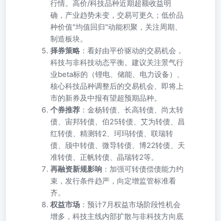
行情。高价/科技品种近期超额收益明
确，产业趋势未变，交易可更久；低价品
种价值"均值回归"动能积聚，关注周期、
制造板块。
择券策略
：看好由平价驱动的交易机会，
科技与非科技动态平衡。建议关注景气行
业beta标的（锂电、储能、电力设备）、
核心科技品种调整后的交易机会、即将上
市的新券及中报有望超预期品种。
个券推荐
：金杨转债、长高转债、尚太转
债、宙邦转债、伯25转债、艾为转债、昌
红转债、精测转2、珂玛转债、联瑞转
债、颀中转债、微导转债、博22转债、天
准转债、正帆转债、晶瑞转2等。
再融资新规影响
：加强可转债偿债能力约
束，发行条件趋严，向定增监管标准看
齐。
权益市场
：预计7月权益市场阶段性机会
增多，科技主线内部扩散与非科技方向底