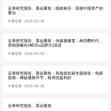
步透支以来，基金端对转债配置仓位多数自去年年底开始回
证券研究报告、晨会聚焦：固收林莎：迎接中国资产的
落，当前固收+策略上多以“加权益，控转债”为主，二季度
重估
反馈仓位水平仍待改善。但与之相对应的在于，今年上半年
稳健型固收+产品因行情短波段交易，且二季度高/低价进一
中泰证券
2026-03-16
步分化下，产品端净值分化明显，对于低波/低价风格产品
仅能选择降仓应对调整。从最终业绩来看，中性以下固收
+产品平均收益率在2%水平，相较中长债基平均收益超额有
证券研究报告、晨会聚焦：传媒康雅雯：AI消费时代，
限。这或意味着，从配置起点来看，Q3产品端仍有较强收
营销策略向⌈ACO⨉品牌力⌋演进
益攫取诉求，而较低的仓位起点能够提供潜在的配置动力。
而科技类转债策略容量的问题，一方面成为科技品种估值的
中泰证券
2026-04-20
支撑，另一方面，溢出的配置需求亦会在非科技品种中寻求
性价比标的。转债当前的问题在于分布与余额上的极端分
化。一方面，从价格分布来看，高价转债中多以科技、制造
类品种，而中低价中则包含消费、金融等，使得策略上价格
证券研究报告、晨会聚焦：风电齿轮箱专题报告：电新
曾彪：稀缺通胀环节，格局优盈利好
风格与行业风格挂钩明显。而分化下科技类转债不到600亿
元的规模却在Q2行情中承载了机构的主流映射配置。以
中泰证券
2025-08-26
26Q2科技转债市值规模（未进解禁期转债以网上发行规模
计算），机构持仓按照26Q1持仓情况，基于价格做简单平
移来看，当前公募对科技类转债的持仓占比已在35%以上，
若考虑披露变化，非公募机构持仓等因素，机构对于科技转
证券研究报告、晨会聚焦
债抱团情况可能更高。在当前新发新券尚在边际改善的过程