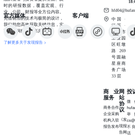
18
时的研报数据，覆盖宏观、行
心科技品种调整后的交易机会；3）即将上市的硬科技新券
hfd04@hufan
业、公司、财报等全方位内容。
及非临转股期次新品种；4）中报有望超预期品种。 个券层
官方媒体
客户端
凭借前沿的技术与极简的设计，
面，建议关注：金杨转债、长高转债、尚太转债、宙邦转
中国 ·
我们助您高效获取关键信息，实
债、伯25转债、艾为转债、昌红转债、精测转2、珂玛转
江苏 ·
现深度洞察与精准决策。
债、联瑞转债、颀中转债、微导转债、博22转债、天准转
苏州市
债、正帆转债、晶瑞转2等。 风险提示：宏观政策超预期、
工业园
了解更多关于发现报告 >
地缘风险超预期、转债条款超预期、信息更新不及时摘要选
区旺墩
自中泰证券研究所研究报告：夏天的风，吹往转债-——转
路269
债双周报发布时间：2026年07月06日 报告作者：吕品中泰
号圆融
固定收益首席分析师S0740525060003 研究分享 【固收】吕
星座商
品：信用债、利率债ETF走势分化-——债券ETF跟踪 上周
务广场
中债新综合指数全周下跌0.02%；短期纯债、中长期纯债基
33 层
金分别上涨0.01%、下跌0.02%；中证AAA科创债指数、上
证基准做市公司债指数分别上涨0.02%、0.03%。 资金流向
商业
网
投
截至2026年7月3日，债券型ETF近一周合计净流出52.37亿
服务
站
微
元，利率型ETF净流入5.66亿元，信用型ETF净流出53.10亿
协
商务合作
huf
元，可转债型ETF净流出4.93亿元。具体拆分来看，信用型
议
企业采购
举
ETF中，短融净流出34.64亿元，公司债净流入0.11亿元，城
《发
机构入驻
cs@
投债净流入0.16亿元，做市信用债净流入18.11亿元，科创
现报
报告发布
不
债净流出36.84亿元。截至2026年7月3日，利率型、信用
告网
话
型、可转债ETF自2025年以来累计净流入分别为1080.51亿