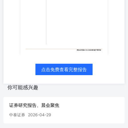
品：夏天的风，吹往转债-——转债双周报 行情回顾——修
复与扩散，非科技品种表现较好 上周转债整体走出修复行
情，科技内部分化，非科技品种表现亦有亮点。值得注意的
是：1）本周转债等权指数表现强于转债指数，全周收涨
4%，表现上亦强于上证指数；2）低价风格修复显著，全周
各风格普遍收涨1.5%以上；3）行业表现上，TMT板块内部
分化，而非科技板块如钢铁有色、汽车等亦有不错表现。整
体来看，本周跨季背景下，微盘股修复+科技外品种支撑背
景下，转债整体表现强制。 科技板块受信息面影响，高位
出现明显震荡，非科技板块出现一定修复。事件层面来看：
1）周中多家上市公司公告发布股票交易异常波动公告或股
票交易风险提示；2）Meta正在制定云基础设施业务计划，
点击免费查看完整报告
出售AI算力，引发市场对于算力闲置及后续算力建设需求
的讨论。3）江波龙发布业绩预告，净利润维持极高增速。
回顾来看，Meta出售算力或主要基于自身模型能力及实际需
你可能感兴趣
求下的最优选择，目前全行业跟进的概率仍不算太高，后续
需进一步关注CSP厂商资本开支情况。而业绩端的景气或仍
未后续科技板块提供交易动能。与之相对应的是，非科技板
证券研究报告、晨会聚焦
块如创新药、机器人等板块亦得到修复，市场整体成交热情
中泰证券
2026-04-29
仍较为高涨。 从“潜在转折”转向“拥抱7月”——转债在7月区
间或存在指数修复行情 行情的底色——转债仓位起点低，
但收益诉求并不低。随着去年转债行情强势，估值性价比逐