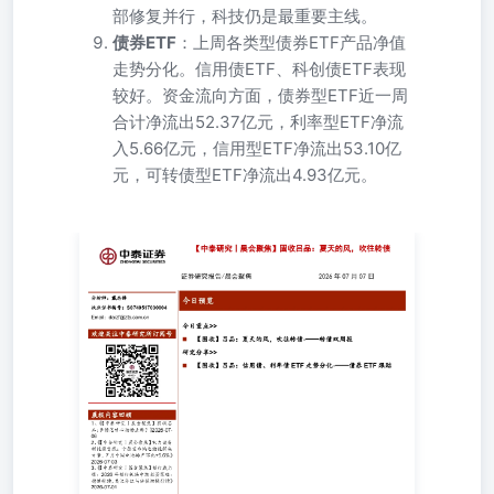
部修复并行，科技仍是最重要主线。
债券ETF
：上周各类型债券ETF产品净值
走势分化。信用债ETF、科创债ETF表现
较好。资金流向方面，债券型ETF近一周
合计净流出52.37亿元，利率型ETF净流
入5.66亿元，信用型ETF净流出53.10亿
元，可转债型ETF净流出4.93亿元。
2026年07月07日 分析师：戴志锋执业证书编号：
S0740517030004Email：daizf@zts.com.cn 今日预览 今日重
点>> 欢迎关注中泰研究所订阅号 【固收】吕品：夏天的
风，吹往转债-——转债双周报 【固收】吕品：信用债、
利率债ETF走势分化-——债券ETF跟踪 晨报内容回顾 1、
《【中泰研究丨晨会聚焦】固收吕品：长债怎甘心扬汤止
沸？》2026-07-062、《【中泰研究丨晨会聚焦】电力设备
新能源曾彪：宁德发布钠电储能解决方案，7月中国电池排
产环比+5.6%》2026-07-033、《【中泰研究丨晨会聚焦】银
行戴志锋：2026年银行板块中期投资策略：稳健持续，关注
分红与估值切换行情》2026-07-01 今日重点 【固收】吕