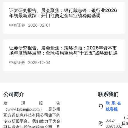
汽零链等。 择券方面，【转债赚钱效应有望修复，看好由
平价驱动的交易机会】 再融资新规对转债市场影响如何？7
证券研究报告、晨会聚焦：银行戴志锋：银行业2026
月3日，证监会宣布就完善上市公司再融资规则公开征求意
年初最新跟踪：开门红奠定全年业绩稳健基调
见，主要涉及六大方面内容，包括建立再融资定向增发储架
中泰证券
2026-02-01
发行制度、优化小额快速再融资制度、实行统一的市价发行
定价机制、简化上市公司向控股股东定增条件、强化可转债
监管要求，以及进一步明确募集资金投向主业等监管要求。
重点对转债市场的影响在于查缺补漏，明确沪深可转债与定
证券研究报告、晨会聚焦：策略徐驰：2026年资本市
增，增发、配股适用相同的再融资间隔期要求，加强可转债
场年度策略展望：全球格局重构与“十五五”战略新机遇
偿债能力约束要求，避免违约风险。一定程度上向定增的监
管标准看齐，发行条件趋严。 权益的风格切换了吗？7月中
中泰证券
2025-12-04
报业绩预告披露、海外大厂财报披露、月底政治局会议等政
策等窗口期到来，预计权益市场阶段性机会有望增多并带动
赚钱效应改善，结构上科技主线内部的扩散与非科技方向的
底部修复有望并行。我们认为，科技行情尚未走完，多资产
团队在最新报告中提到，将主要云厂商资本开支与科技硬件
公司简介
联系我们
总市值进行拟合，英伟达等美国核心科技股的定价与资本开
发现报告
联系在
支依然高度吻合，情绪修复后科技仍是最重要的主线。 具
（www.fxbaogao.com），是苏州
线客服
体择券策略上，科技&非科技动态平衡，看好由平价驱动的
互方得信息科技有限公司旗下的
交易机会。 推荐方向来看：转债整体赚钱效应预计改善，
（
0512-
专业研报平台。我们致力于为金
核心仍来自于平价驱动，跟随权益节奏做交易。建议关注：
日9
88971002
融从业者与投资者提供全面、及
1）景气行业beta标的，如锂电、储能、电力设备等；2）核