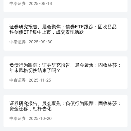
中泰证券
2025-09-16
中，核心品种的稀缺性可能更强。这意味着：1、产业趋势/
条款不变的情况下，科技转债品种价格支撑仍较强；2、科
技品种为增量持仓提供的策略容量有限，客观存在配置需求
溢出的可能性。 “困了有人递枕头”——7月业绩新抓手+非
证券研究报告、晨会聚焦：债券ETF跟踪：固收吕品：
科技品种上半年已有显著调整。一方面，相较科技品种在二
科创债ETF集中上市，成交表现活跃
季度围绕海外映射、产能扩张、涨价函等多重利好催化交易
阶段。非科技品种可跟踪的边际利好相对有限，且市场风格
中泰证券
2025-09-30
在二季度尾声亦呈现为极端分化的情况。回顾来看，转债中
价/低价指数年初以来收益基本归零，部分个券逐步进入债
性比价区间，具备一定的向下有底特征。而近期随着上市公
负债行为跟踪：证券研究报告、晨会聚焦：固收林莎：
司开始披露半年业绩预告，部分非科技品种因出现业绩见
年末风格切换结束了吗？
底，或边际改善信号，亦能给到短期不错的市场反馈，即便
在较高的溢价率情况下，部分个券转债亦能提供一定弹性。
中泰证券
2025-11-25
展望后续：夏天的风，吹往转债 整体来看，转债品种随着
配置情绪回暖均存在配置机会，整体看指数向上修复。 高
价/科技品种：近期超额收益明确，产业趋势未变，则交易
的【更久一点】。做好条款应对，可临近业绩公告再做决
证券研究报告、晨会聚焦：负债行为跟踪：固收林莎：
资金迁移，杠杆去化
断，也可在主题间均衡——如储能、机器人、电力设备等方
向。 低价品种：从支撑性+促转股意愿出发，叠加本轮情绪
中泰证券
2025-10-20
出清，价值"均值回归"动能正在积聚。抓住半年报抓手，择
机布局，静待轮动，关注周期、制造板块，如有色、化工、