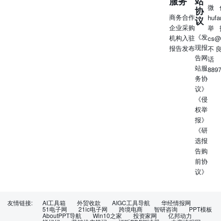
服务
站
微
协
商务合作
huf
议
企业采购
举
《发
机构入驻
cs@
现报
报告发布
不
告网
话
站服
889
务协
议》
《侵
权举
报》
《研
选报
告购
前协
议》
友情链接:
AI工具箱
外贸收款
AIGC工具导航
华经情报网
51电子网
21ic电子网
跨境电商
智研咨询
PPT模板
AboutPPT导航
Win10之家
投资家网
亿邦动力