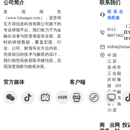
公司简介
联系我们
发现报告
联系在
（www.fxbaogao.com），是苏州
线客服
互方得信息科技有限公司旗下的
（
0512-
专业研报平台。我们致力于为金
日9
88971002
融从业者与投资者提供全面、及
18
时的研报数据，覆盖宏观、行
hfd04@hufan
业、公司、财报等全方位内容。
凭借前沿的技术与极简的设计，
中国 ·
我们助您高效获取关键信息，实
江苏 ·
现深度洞察与精准决策。
苏州市
工业园
区旺墩
官方媒体
客户端
路269
号圆融
星座商
务广场
33 层
商业
网
投