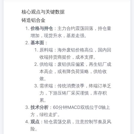
核心观点与关键数据
铸造铝合金
价格与持仓
：主力合约震荡回落，持仓量
增加，现货升水，基差走强。
基本面
：
原料端：海外废铝价格高位，国内回
收端持货商挺价，成本支撑。
供给端：废铝供应偏紧，再生铝厂成
本高企，或有降负荷策略，供给收
敛。
需求端：传统消费淡季，终端订单乏
力，下游压铸厂采买谨慎，库存积
累。
技术分析
：60分钟MACD双线位于0轴上
方，绿柱走扩。
观点
：轻仓震荡交易，注意控制节奏及风
险。