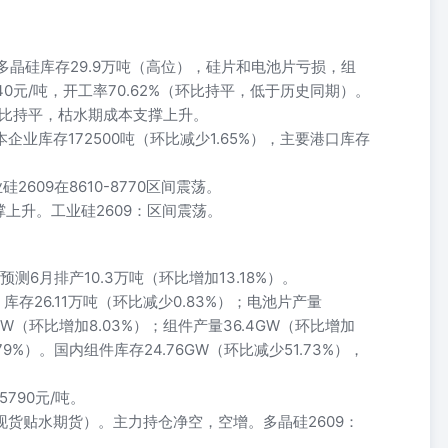
。
。多晶硅库存29.9万吨（高位），硅片和电池片亏损，组
40元/吨，开工率70.62%（环比持平，低于历史同期）。
，环比持平，枯水期成本支撑上升。
企业库存172500吨（环比减少1.65%），主要港口库存
609在8610-8770区间震荡。
上升。工业硅2609：区间震荡。
预测6月排产10.3万吨（环比增加13.18%）。
，库存26.11万吨（环比减少0.83%）；电池片产量
1GW（环比增加8.03%）；组件产量36.4GW（环比增加
.79%）。国内组件库存24.76GW（环比减少51.73%），
5790元/吨。
吨（现货贴水期货）。主力持仓净空，空增。多晶硅2609：