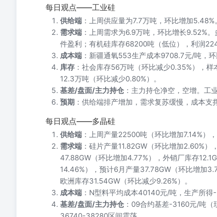
每日观点——工业硅
供给端
：上周供应量为7.7万吨，环比增加5.48%
需求端
：上周需求为6.9万吨，环比增长9.52%
件盈利；有机硅库存68200吨（低位），利润22
成本端
：新疆通氧553生产成本9708.7元/吨
库存
：社会库存56万吨（环比减少0.35%），样本
12.3万吨（环比减少0.80%）。
基差/盘面/主力持仓
：主力持仓净空，空增。工业硅2
预期
：供给端排产增加，需求复苏缓慢，成本支撑
每日观点——多晶硅
供给端
：上周产量22500吨（环比增加7.14%），
需求端
：硅片产量11.82GW（环比增加2.60%）
47.88GW（环比增加4.77%），外销厂库存12.
14.46%），预计6月产量37.78GW（环比增加3
欧洲库存31.54GW（环比减少9.26%）。
成本端
：N型料平均成本40140元/吨，生产所得-
基差/盘面/主力持仓
：09合约基差-3160元/
36740-38280区间震荡。