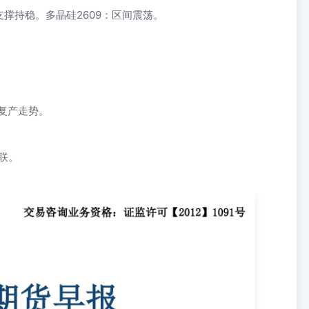
撑持稳。多晶硅2609：区间震荡。
复产走势。
联。
5325投资咨询证：Z0021337联系方式：0575-85226759 1重要提
信息仅作参考之用，不构成对任何人的投资建议。我司不会因为关注、
资需谨慎。 目录 每日观点 2 每日观点——工业硅 供给端来看，上
端来看，上周工业硅需求为6.9万吨，环比增长9.52%.需求有所抬升.多晶
件盈利；有机硅库存为68200吨，处于低位，有机硅生产利润为2240
持平，低于历史同期平均水平；铝合金锭库存为4.75万吨，处于高位，进
7元/吨，再生铝开工率为54.9%，还比减少2.65%,处于低位。 1、基本
元/吨，环比减少0.00%,枯水期成本支撑有所上升。 2、基差:3、库存:4、