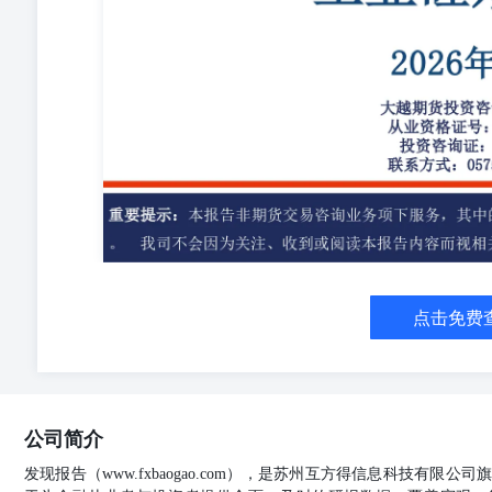
盘面:5、主力持仓:6、预期: 社会库存为56万吨，环比减少0.
万吨，环比减少0.80%。 主力持仓净空，空增。 供给
升。工业硅2609：在8610-8770区间震荡。 每日观点—
月排产为10.3万吨，较上月产量环比增加13.18%。 需求端来
比减少0.83%,目前硅片生产为亏损状态，6月排产为54.33G
环比增加4.77%,上周电池片外销厂库存为12.1GW,环比增
6.32%；5月组件产量为36.4GW,环比增加14.46%,6月预
51.73%,欧洲月度库存为31.54GW,环比减少9.26%
平均成本为40140元/吨，生产所得为-5790元/吨。 2、
06月02日，N型致密料33000元/吨，09合约基差为-316
同期高位。 MA20向下，09合约期价收于MA20上方
电池片生产持续增加，组件生产持续增加，总体需求表现为持续恢
每日观点 利多：成本上行支撑，厂家停减产计划。 利空
支撑，需求增量。 主要风险点：停减产/检修计划冲击，多
点击免费
期货交易咨询业务项下服务，其中的观点和信息仅作参考之
货交易咨询业务项下服务，其中的观点和信息仅作参考之
告内容而视相关人员为客户；市场有风险，投资需谨慎。
仅作参考之用，不构成对任何人的投资建议。我司不会因
资需谨慎。 数据来源：SMM，上海钢联•重要提示：本
公司简介
构成对任何人的投资建议。我司不会因为关注、收到或阅读
据来源：SMM•重要提示：本报告非期货交易咨询业务
发现报告（www.fxbaogao.com），是苏州互方得信息科技有限