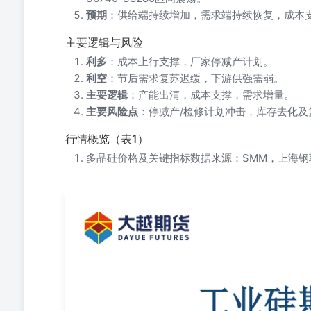
预期
：供给端持续增加，需求端持续恢复，成本支
主要逻辑与风险
利多
：成本上行支撑，厂家停减产计划。
利空
：节后需求复苏迟缓，下游供强需弱。
主要逻辑
：产能出清，成本支撑，需求增量。
主要风险点
：停减产/检修计划冲击，库存去化及
行情概览（表1）
多晶硅价格及关键指标数据来源：SMM，上海钢
2026年6月3日 大越期货投资咨询部胡毓秀从业资格证号：F0310
示：本报告非期货交易咨询业务项下服务，其中的观点和
收到或阅读本报告内容而视相关人员为客户；市场有风险，投
周工业硅供应量为7.7万吨，环比有所增加5.48%。 需求
硅库存为29.9万吨，处于高位，硅片亏损，电池片亏损，组
元/吨，处于盈利状态，其综合开工率为70.62%，环比
口亏损为3178元/吨，A356铝送至无锡运费和利润为716.7
面: 成本端来看,新疆地区样本通氧553生产成本为9708.7