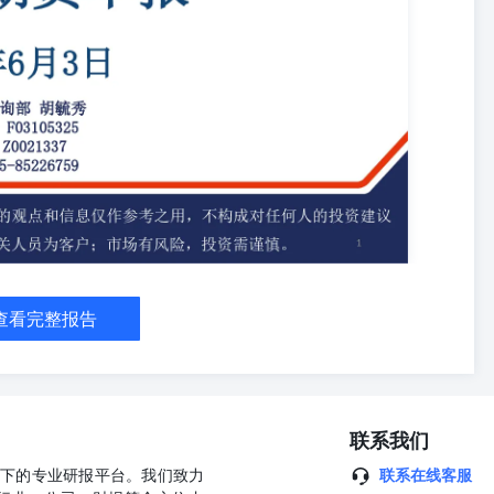
35%,样本企业库存为172500吨，环比减少1.65%,主要港口库存为12.3
端排产有所增加，持续处于低位，需求复苏处于低位，成本支撑有所上
—多晶硅 供给端来看，多晶硅上周产量为22500吨，环比增加7.14%,预测6
看，上周硅片产量为11.82GW,环比增加2.60%,库存为26.11万吨，环
W,较上月产量51.2GW，环比增加6.11%；5月电池片产量为47.88GW,
加8.03%，目前生产为亏损状态，6月排产量为50.91GW,环比增加
计组件产量为37.78GW,环比增加3.79%,国内月度库存为24.76GW,环比减少
,目前组件生产为盈利状态。偏空。 1、基本面: 成本端来看，多晶硅N型料行业
基差:3、库存:4、盘面:5、主力持仓:6、预期: 偏空。中性。中性。偏空。
0元/吨，现货贴水期货。 周度库存为29.9万吨，环比减少0.66%,处于历史
。 主力持仓净空，空增。 供给端排产持续增加，需求端硅片生产持续增加，
复。成本支撑有所持稳。多晶硅2609:在36740-38280区间震荡.
：节后需求复苏迟缓；下游多晶硅供强需弱 主要逻辑：产能出清，成本
晶硅库存去化及复产走势。 表1.昨日行情概览 •重要提示：本报告非
查看完整报告
用，不构成对任何人的投资 多晶硅行情概览 •重要提示：本报告非期
用，不构成对任何人的投资建议。我司不会因为关注、收到或阅读本报
 •重要提示：本报告非期货交易咨询业务项下服务，其中的观点和信息
为关注、收到或阅读本报告内容而视相关人员为客户；市场有风险，投
报告非期货交易咨询业务项下服务，其中的观点和信息仅作参考之用，不
联系我们
本报告内容而视相关人员为客户；市场有风险，投资需谨慎。 12数
项下服务，其中的观点和信息仅作参考之用，不构成对任何人的投资建
公司旗下的专业研报平台。我们致力
联系在线客服