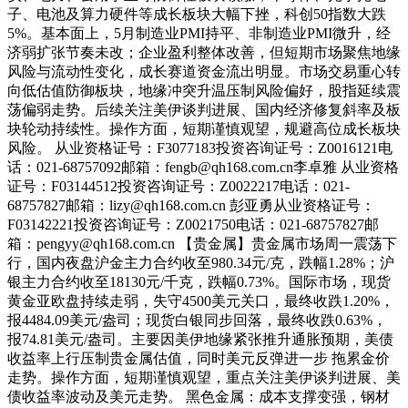
子、电池及算力硬件等成长板块大幅下挫，科创50指数大跌
5%。基本面上，5月制造业PMI持平、非制造业PMI微升，经
济弱扩张节奏未改；企业盈利整体改善，但短期市场聚焦地缘
风险与流动性变化，成长赛道资金流出明显。市场交易重心转
向低估值防御板块，地缘冲突升温压制风险偏好，股指延续震
荡偏弱走势。后续关注美伊谈判进展、国内经济修复斜率及板
块轮动持续性。操作方面，短期谨慎观望，规避高位成长板块
风险。 从业资格证号：F3077183投资咨询证号：Z0016121电
话：021-68757092邮箱：fengb@qh168.com.cn李卓雅 从业资格
证号：F03144512投资咨询证号：Z0022217电话：021-
68757827邮箱：lizy@qh168.com.cn 彭亚勇从业资格证号：
F03142221投资咨询证号：Z0021750电话：021-68757827邮
箱：pengyy@qh168.com.cn 【贵金属】贵金属市场周一震荡下
行，国内夜盘沪金主力合约收至980.34元/克，跌幅1.28%；沪
银主力合约收至18130元/千克，跌幅0.73%。国际市场，现货
黄金亚欧盘持续走弱，失守4500美元关口，最终收跌1.20%，
报4484.09美元/盎司；现货白银同步回落，最终收跌0.63%，
报74.81美元/盎司。主要因美伊地缘紧张推升通胀预期，美债
收益率上行压制贵金属估值，同时美元反弹进一步 拖累金价
走势。操作方面，短期谨慎观望，重点关注美伊谈判进展、美
债收益率波动及美元走势。 黑色金属：成本支撑变强，钢材