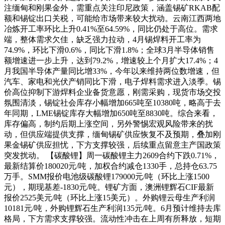
注缅甸和刚果金外，需重点关注印尼政策，涵盖锡矿RKAB配
额和锡锭出口关税，可能给市场带来较大扰动。云南江西两地
冶炼开工率环比上升0.41%至64.59%，同比仍处于高位。需求
端，整体需求欠佳，缺乏强力拉动，4月锡焊料开工率为
74.9%，环比下滑0.6%，同比下滑1.8%；全球3月半导体销售
额增速进一步上升，达到79.2%，增速较上个月扩大17.4%；4
月我国半导体产量同比增33%，今年以来维持两位数增速，但
汽车、家电和光伏产销同比下滑，电子焊料需求进入淡季。锡
价高位抑制下游焊料企业备货意愿，刚需采购，现货市场交投
氛围清淡，锡锭社会库存小幅增加665吨至10380吨，略高于去
年同期，LME锡锭库存大幅增加650吨至8830吨。综合来看，
库存偏高，制约后期上涨空间，另外警惕宏观风险带来的扰
动，但供应端提供支撑，缅甸锡矿供应恢复不及预期，叠加刚
果金锡矿供应担忧，下方支撑较强，后续重点留意主产国政策
突发扰动。 【碳酸锂】周一碳酸锂主力2609合约下跌0.71%，
最新结算价180020元/吨，加权合约减仓1330手，总持仓63.75
万手。SMM报价电池级碳酸锂179000元/吨（环比上涨1500
元），期现基差-1830元/吨。锂矿方面，澳洲锂辉石CIF最新
报价2525美元/吨（环比上涨15美元）。外购锂云母生产利润
10181元/吨，外购锂辉石生产利润135元/吨。6月预计维持去库
格局，下方需求支撑较强。流动性冲击在上周有所释放，短期