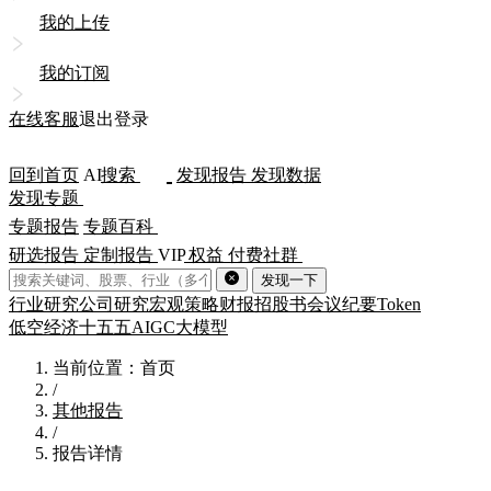
我的上传
我的订阅
在线客服
退出登录
回到首页
AI
搜索
发现报告
发现数据
发现专题
专题报告
专题百科
研选报告
定制报告
VIP
权益
付费社群
发现一下
行业研究
公司研究
宏观策略
财报
招股书
会议纪要
Token
低空经济
十五五
AIGC
大模型
当前位置：首页
/
其他报告
/
报告详情