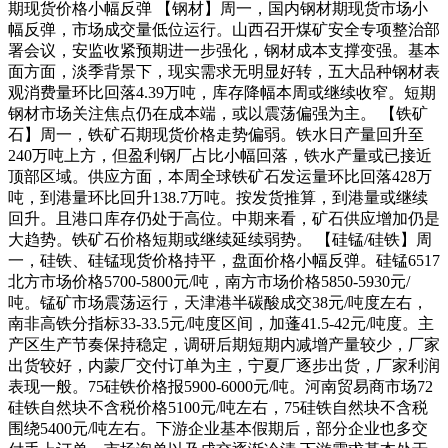
期现货价格小幅反弹 【钢材】周一，国内钢材期现货市场小
幅反弹，市场成交量低位运行。山西召开煤矿安全专项整治部
署会议，安监收紧预期进一步强化，钢材成本支撑变强。基本
面方面，淡季背景下，现实需求无明显好转，五大品种钢材表
观消费量环比回落4.39万吨，库存降幅本周或继续收窄。短期
钢材市场关注焦点仍在成本端，或以震荡偏强为主。 【铁矿
石】周一，铁矿石期现货价格走势偏弱。铁水日产量回升至
240万吨上方，但盈利钢厂占比小幅回落，铁水产量或已接近
顶部区域。供应方面，本周全球铁矿石发运量环比回落428万
吨，到港量环比回升138.7万吨。按发货推算，到港量或继续
回升。且港口库存仍处于高位。中期来看，矿石供应增加仍是
大趋势。铁矿石价格短期或继续延续弱势。 【硅锰/硅铁】周
一，硅铁、硅锰现货价格持平，盘面价格小幅反弹。硅锰6517
北方市场价格5700-5800元/吨，南方市场价格5850-5930元/
吨。锰矿市场震荡运行，天津港半碳酸成交38元/吨度左右，
南非高铁分指标33-33.5元/吨度区间，加蓬41.5-42元/吨度。主
产区生产节奏保持稳定，调研后期短期内减增产量较少，厂家
出货较好，内蒙厂交付订单为主，宁夏厂逐步出货，厂家利润
表现一般。75硅铁价格报5900-6000元/吨。河南贸易商市场72
硅铁自然块不含税价格5100元/吨左右，75硅铁自然块不含税
围绕5400元/吨左右。下游企业基本假期后，部分企业也多交