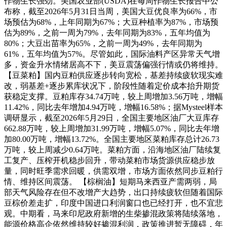
作物生长强劲。美国农业部(USDA)在每周作物生长报告中公
布称，截至2026年5月31日当周，美国大豆优良率为66%，市
场预估为68%，上年同期为67%；大豆种植率为87%，市场预
估为89%，之前一周为79%，去年同期为83%，五年均值为
80%；大豆出苗率为65%，之前一周为49%，去年同期为
61%，五年均值为57%。尽管如此，国际油料产区异常天气增
多，资金升水情绪居高不下，美豆震荡偏强行情或仍将维持。
【豆菜粕】国内豆粕供应逐步转向宽松，基差持续疲软现实难
改，弱基差+逐步累库状况下，阶段性随着定价成本抬升期货
获稳定支撑。豆粕库存34.74万吨，较上周增加3.56万吨，增幅
11.42%，同比去年增加4.94万吨，增幅16.58%；据Mysteel样本
调研显示，截至2026年5月29日，全国主要地区油厂大豆库存
662.88万吨，较上周增加31.99万吨，增幅5.07%，同比去年增
加80.00万吨，增幅13.72%。全国主要地区菜粕库存总计26.73
万吨，较上周减少0.64万吨。菜粕方面，沿海地区油厂陆续复
工复产、压榨开机稳步回升，带动菜粕市场货源供应稳步放
量，同时旺季需求回暖，供需双增，市场方面依然同步豆粕行
情、维持区间震荡。 【棕榈油】短期马来西亚产需两弱，局
部天气风险存在但不改增产大趋势，出口持续疲软但随着国际
豆棕价差走扩，印度中国进口利润窗口也已经打开，也不宜悲
观。中期看，马来印尼政府新增的生柴掺混政策将陆续落地，
能源价格高企依然维持较好掺混利润，政策推进暂无障碍，年