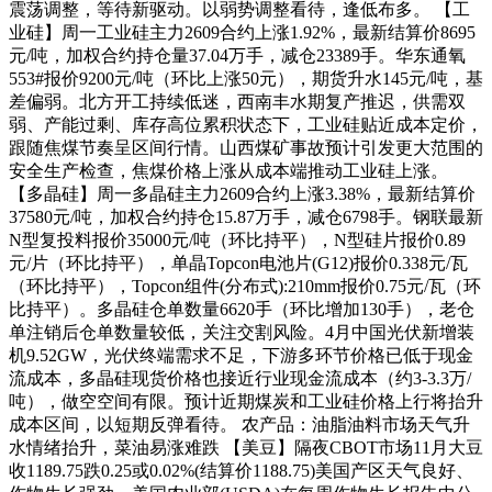
震荡调整，等待新驱动。以弱势调整看待，逢低布多。 【工
业硅】周一工业硅主力2609合约上涨1.92%，最新结算价8695
元/吨，加权合约持仓量37.04万手，减仓23389手。华东通氧
553#报价9200元/吨（环比上涨50元），期货升水145元/吨，基
差偏弱。北方开工持续低迷，西南丰水期复产推迟，供需双
弱、产能过剩、库存高位累积状态下，工业硅贴近成本定价，
跟随焦煤节奏呈区间行情。山西煤矿事故预计引发更大范围的
安全生产检查，焦煤价格上涨从成本端推动工业硅上涨。
【多晶硅】周一多晶硅主力2609合约上涨3.38%，最新结算价
37580元/吨，加权合约持仓15.87万手，减仓6798手。钢联最新
N型复投料报价35000元/吨（环比持平），N型硅片报价0.89
元/片（环比持平），单晶Topcon电池片(G12)报价0.338元/瓦
（环比持平），Topcon组件(分布式):210mm报价0.75元/瓦（环
比持平）。多晶硅仓单数量6620手（环比增加130手），老仓
单注销后仓单数量较低，关注交割风险。4月中国光伏新增装
机9.52GW，光伏终端需求不足，下游多环节价格已低于现金
流成本，多晶硅现货价格也接近行业现金流成本（约3-3.3万/
吨），做空空间有限。预计近期煤炭和工业硅价格上行将抬升
成本区间，以短期反弹看待。 农产品：油脂油料市场天气升
水情绪抬升，菜油易涨难跌 【美豆】隔夜CBOT市场11月大豆
收1189.75跌0.25或0.02%(结算价1188.75)美国产区天气良好、