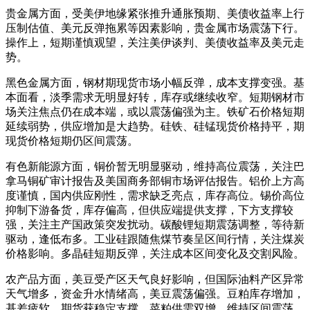
贵金属方面，受美伊地缘紧张推升通胀预期、美债收益率上行
压制估值、美元反弹拖累等因素影响，贵金属市场震荡下行。
操作上，短期谨慎观望，关注美伊谈判、美债收益率及美元走
势。
黑色金属方面，钢材期现货市场小幅反弹，成本支撑变强。基
本面看，淡季需求无明显好转，库存或继续收窄。短期钢材市
场关注焦点仍在成本端，或以震荡偏强为主。铁矿石价格短期
延续弱势，供应增加是大趋势。硅铁、硅锰现货价格持平，期
现货价格短期仍区间震荡。
有色新能源方面，铜价暂无明显驱动，维持高位震荡，关注巴
拿马铜矿审计报告及美国商务部铜市场评估报告。铝价上方高
度谨慎，国内供应刚性，需求缺乏亮点，库存高位。锡价高位
抑制下游备货，库存偏高，但供应端提供支撑，下方支撑较
强，关注主产国政策突发扰动。碳酸锂短期震荡调整，等待新
驱动，逢低布多。工业硅跟随焦煤节奏呈区间行情，关注煤炭
价格影响。多晶硅短期反弹，关注成本区间变化及交割风险。
农产品方面，美豆受产区天气良好影响，但国际油料产区异常
天气增多，资金升水情绪高，美豆震荡偏强。豆粕库存增加，
基差疲软，期货获稳定支撑。菜粕供需双增，维持区间震荡。