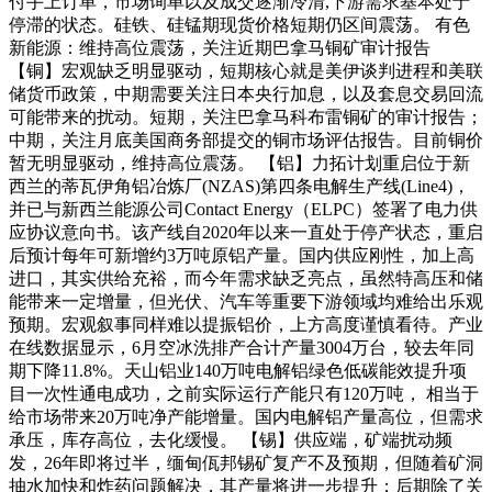
付手上订单，市场询单以及成交逐渐冷清,下游需求基本处于
停滞的状态。硅铁、硅锰期现货价格短期仍区间震荡。 有色
新能源：维持高位震荡，关注近期巴拿马铜矿审计报告
【铜】宏观缺乏明显驱动，短期核心就是美伊谈判进程和美联
储货币政策，中期需要关注日本央行加息，以及套息交易回流
可能带来的扰动。短期，关注巴拿马科布雷铜矿的审计报告；
中期，关注月底美国商务部提交的铜市场评估报告。目前铜价
暂无明显驱动，维持高位震荡。 【铝】力拓计划重启位于新
西兰的蒂瓦伊角铝冶炼厂(NZAS)第四条电解生产线(Line4)，
并已与新西兰能源公司Contact Energy（ELPC）签署了电力供
应协议意向书。该产线自2020年以来一直处于停产状态，重启
后预计每年可新增约3万吨原铝产量。国内供应刚性，加上高
进口，其实供给充裕，而今年需求缺乏亮点，虽然特高压和储
能带来一定增量，但光伏、汽车等重要下游领域均难给出乐观
预期。宏观叙事同样难以提振铝价，上方高度谨慎看待。产业
在线数据显示，6月空冰洗排产合计产量3004万台，较去年同
期下降11.8%。天山铝业140万吨电解铝绿色低碳能效提升项
目一次性通电成功，之前实际运行产能只有120万吨， 相当于
给市场带来20万吨净产能增量。国内电解铝产量高位，但需求
承压，库存高位，去化缓慢。 【锡】供应端，矿端扰动频
发，26年即将过半，缅甸佤邦锡矿复产不及预期，但随着矿洞
抽水加快和炸药问题解决，其产量将进一步提升；后期除了关