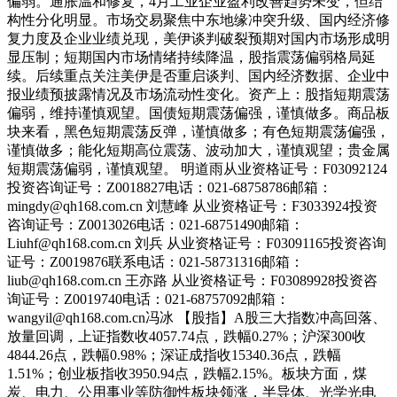
偏弱。通胀温和修复，4月工业企业盈利改善趋势未变，但结
构性分化明显。市场交易聚焦中东地缘冲突升级、国内经济修
复力度及企业业绩兑现，美伊谈判破裂预期对国内市场形成明
显压制；短期国内市场情绪持续降温，股指震荡偏弱格局延
续。后续重点关注美伊是否重启谈判、国内经济数据、企业中
报业绩预披露情况及市场流动性变化。资产上：股指短期震荡
偏弱，维持谨慎观望。国债短期震荡偏强，谨慎做多。商品板
块来看，黑色短期震荡反弹，谨慎做多；有色短期震荡偏强，
谨慎做多；能化短期高位震荡、波动加大，谨慎观望；贵金属
短期震荡偏弱，谨慎观望。 明道雨从业资格证号：F03092124
投资咨询证号：Z0018827电话：021-68758786邮箱：
mingdy@qh168.com.cn 刘慧峰 从业资格证号：F3033924投资
咨询证号：Z0013026电话：021-68751490邮箱：
Liuhf@qh168.com.cn 刘兵 从业资格证号：F03091165投资咨询
证号：Z0019876联系电话：021-58731316邮箱：
liub@qh168.com.cn 王亦路 从业资格证号：F03089928投资咨
询证号：Z0019740电话：021-68757092邮箱：
wangyil@qh168.com.cn冯冰 【股指】A股三大指数冲高回落、
放量回调，上证指数收4057.74点，跌幅0.27%；沪深300收
4844.26点，跌幅0.98%；深证成指收15340.36点，跌幅
1.51%；创业板指收3950.94点，跌幅2.15%。板块方面，煤
炭、电力、公用事业等防御性板块领涨，半导体、光学光电