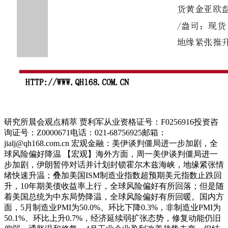
研究所晨会观点精萃 贾利军从业资格证号：F0256916投资咨
询证号：Z0000671电话：021-68756925邮箱：
jialj@qh168.com.cn 宏观金融：美伊谈判僵局进一步加剧，全
球风险偏好降温 【宏观】海外方面，周一美伊谈判僵局进一
步加剧，伊朗暂停对话并计划封锁霍尔木兹海峡，地缘紧张情
绪快速升温；叠加美国ISM制造业指数超预期美元指数止跌回
升，10年期美债收益率上行，全球风险偏好有所回落；但是随
着美国总统为中东局势降温，全球风险偏好有所回暖。国内方
面，5月制造业PMI为50.0%、环比下降0.3%，非制造业PMI为
50.1%、环比上升0.7%，经济延续弱扩张态势，修复动能仍旧