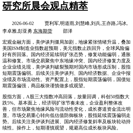
研究所晨会观点精萃
2026-06-02
贾利军,明道雨,刘慧峰,刘兵,王亦路,冯冰,
李卓雅,彭亚勇
东海期货
邵泽
宏观金融方面，美伊谈判僵局加剧，地缘紧张情绪升温，叠加
美国ISM制造业指数超预期，美元指数止跌回升，全球风险偏
好有所回落。国内经济延续弱扩张态势，修复动能偏弱，通胀
温和修复。市场交易聚焦中东地缘冲突、国内经济修复力度及
企业业绩兑现，美伊谈判破裂预期对国内市场形成压制，股指
短期震荡偏弱。后续关注美伊谈判、国内经济数据、企业中报
业绩及市场流动性。资产配置上，股指短期震荡偏弱，国债短
期震荡偏强，商品板块谨慎做多或观望。
股指方面，A股三大指数冲高回落，放量回调，科创50指数大
跌5%。基本面上，经济弱扩张节奏未改，企业盈利整体改
善，但市场聚焦地缘风险与流动性变化，成长赛道资金流出明
显。市场交易重心转向低估值防御板块，股指延续震荡偏弱走
势。后续关注美伊谈判进展、国内经济修复斜率及板块轮动持
续性。操作上，短期谨慎观望，规避高位成长板块风险。