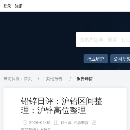
登录
注册
行业研究
公司研
当前位置：首页
/
其他报告
/
报告详情
铅锌日评：沪铅区间整
理；沪锌高位整理
2026-05-19
祁玉蓉
宏源期货
有梦想的人不睡觉