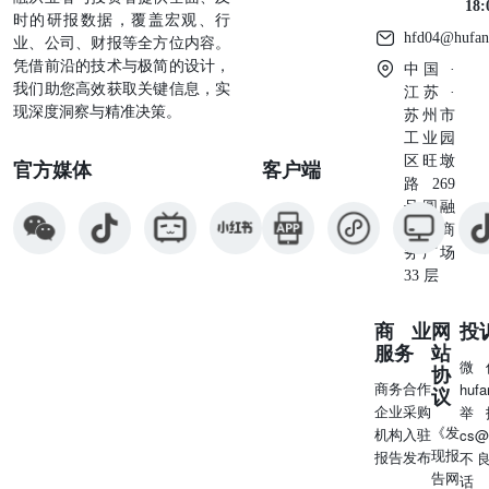
18
时的研报数据，覆盖宏观、行
hfd04@hufan
业、公司、财报等全方位内容。
凭借前沿的技术与极简的设计，
中国 ·
我们助您高效获取关键信息，实
江苏 ·
现深度洞察与精准决策。
苏州市
工业园
区旺墩
官方媒体
客户端
路269
号圆融
星座商
务广场
33 层
商业
网
投
服务
站
微
协
商务合作
huf
议
企业采购
举
《发
机构入驻
cs@
现报
报告发布
不
告网
话