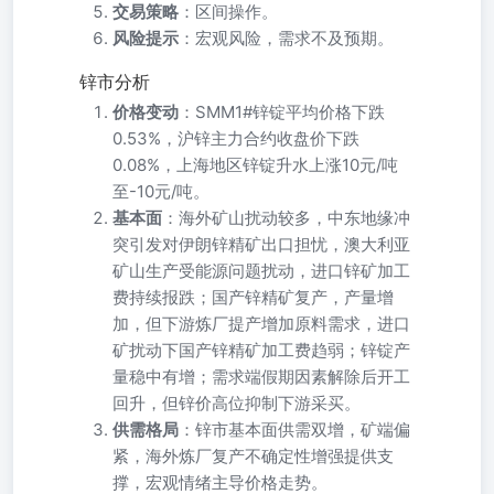
交易策略
：区间操作。
风险提示
：宏观风险，需求不及预期。
锌市分析
价格变动
：SMM1#锌锭平均价格下跌
0.53%，沪锌主力合约收盘价下跌
0.08%，上海地区锌锭升水上涨10元/吨
至-10元/吨。
基本面
：海外矿山扰动较多，中东地缘冲
突引发对伊朗锌精矿出口担忧，澳大利亚
矿山生产受能源问题扰动，进口锌矿加工
费持续报跌；国产锌精矿复产，产量增
加，但下游炼厂提产增加原料需求，进口
矿扰动下国产锌精矿加工费趋弱；锌锭产
量稳中有增；需求端假期因素解除后开工
回升，但锌价高位抑制下游采买。
供需格局
：锌市基本面供需双增，矿端偏
紧，海外炼厂复产不确定性增强提供支
撑，宏观情绪主导价格走势。