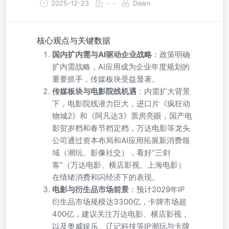
2025-12-23
-
-
Dawn
核心观点与关键数据
国内扩内需与AI驱动企业战略
：政策明确
扩内需战略，AI应用成为企业年度规划的
重要抓手，传媒板块受益显著。
传媒板块与电影院线机遇
：内需扩大背景
下，电影院线潜力巨大，进口片《疯狂动
物城2》和《阿凡达3》票房亮眼，国产电
影贺岁档和春节档定档，万达电影等龙头
公司通过资本布局和AI应用拓展新消费领
域（潮玩、影像社交），看好“三剑
客”（万达电影、横店影视、上海电影）
在情绪消费和闪经济下的表现。
电影与衍生品市场前景
：预计2029年IP
衍生品市场规模达3300亿，卡牌市场超
400亿，建议关注万达电影、横店影视，
以及奥威娱乐、辽记科技等IP潮玩与卡牌