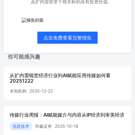
及扩内需背景下相关标的具有投资价值。
2025年12月23日01:42 关键词 传媒扩内需AI电影院线万达电
影横店影视上海电影靠山经济情绪消费靠闪消费贺岁档春节
档卡牌市场AI手机汽车玩具教育电商质朴大模型 全文摘要
点击免费查看完整报告
随着国内需求的扩张和AI技术的驱动，企业正在积极规划
下一年的商业战略。讨论强调了“报复性消费”和“犒赏经
济”作为内需增长的显著表现，以及AI在传媒，特别是电影
你可能感兴趣
院线行业如万达电影、横店影视和上海电影等公司带来的机
遇。此外，AI领域的发展，尤其是质朴递公司在大模型开
发方面，对传媒和相关行业产生了潜在影响。AI技术在数
从扩内需犒赏经济行业到AI赋能应用传媒如何看
字营销、内容创作、电商和游戏等领域的应用，为传媒和娱
20251222
乐行业开辟了新的增长路径。整体而言，国内需求的扩大和
AI技术的进步为企业和相关行业带来了发展良机，推荐关
未知机构
2025-12-22
注电影院线及AI技术应用领域。 章节速览 00:00传媒视
角：扩内需与AI应用驱动企业战略 分享了传媒对国内区和
AI驱动的观点，强调扩内需作为政策明确的战略举措，以
传媒行业周报：AI赋能媒介与内容从IP经济到审美经济
及AI应用在企业年度规划中的重要性，两者成为企业发展
的有力抓手。 00:35传媒板块与电影院线在内需扩大的机
信息技术
华鑫证券
2025-10-18
遇 讨论了传媒板块，特别是电影院线，在内需扩大背景下
的潜力，提到了进口片如《疯狂动物城2》和《阿凡达3》的