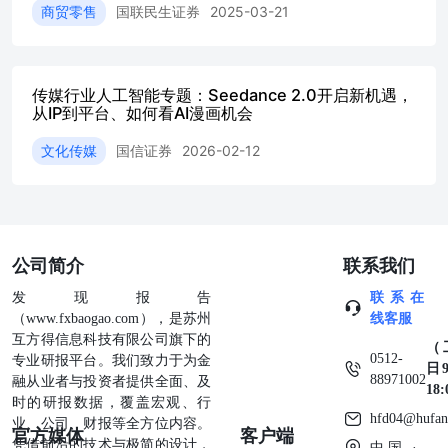
荐关注，展现了AI应用与传媒板块的广阔前景。 要点回顾
商贸零售
国联民生证券
2025-03-21
今晚分享的主要内容是什么？ 今晚主要分享关于国内扩内
需和AI驱动的传媒观点。 在扩内需背景下，传媒板块具体
有哪些受益方向？ 在扩内需背景下，传媒板块通过结合科
技应用和可选消费属性，有望撬动兴趣消费、情绪消费等新
传媒行业人工智能专题：Seedance 2.0开启新机遇，
型消费形式，其中电影院线板块有望承接精神消费。 扩内
从IP到平台、如何看AI漫画机会
需方面，政策上有哪些明确提出的举措？ 政策已明确提出
文化传媒
国信证券
2026-02-12
扩内需的战略之举，并且传媒板块作为扩内需的重要组成部
分，将受益于政策推动。 当前电影院线板块的情况如何？
目前电影院线板块受到贺岁档及春节档电影市场的推动，进
口片如《疯狂动物城2》和《阿凡达3》拉动了票房，而国产
电影也开始陆续定档，可能产生黑马影片。此外，龙头公司
万达电影正积极布局线下体验经济、文创产品及AI技术应
公司简介
联系我们
用。 对于电影院线板块，有哪些重点推荐的公司？ 推荐关
发现报告
联系在
注万达电影、横店影视和上海电影这三支“三剑客”，它们在
（www.fxbaogao.com），是苏州
线客服
电影内容供给、线下渠道优势以及潮玩周边等方面表现出
互方得信息科技有限公司旗下的
色，并且正积极布局AI技术以增强竞争力。 AI板块的情况
（
0512-
专业研报平台。我们致力于为金
怎样？ AI板块近期受到关注，例如字节跳动举办的foss大会
日9
88971002
融从业者与投资者提供全面、及
规模盛大，参展企业众多，反映出AI赛道各具优势，大厂
18
时的研报数据，覆盖宏观、行
和新势力企业在AI时代均有较大影响力。同时，质朴递表
hfd04@hufan
业、公司、财报等全方位内容。
了港交所，进一步表明AI领域的动态和发展。 在最近的foss
官方媒体
客户端
凭借前沿的技术与极简的设计，
大会上，质朴公司推出了哪些新产品或服务？ 在foss大会
中国 ·