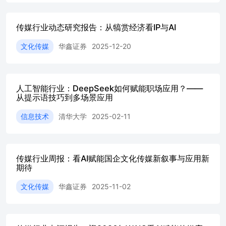
票房影响，以及国产电影贺岁档和春节档的定档情况。指出
万达电影等龙头公司通过资本布局和AI应用，积极拓展新
传媒行业动态研究报告：从犒赏经济看IP与AI
消费领域，如潮玩和影像社交，看好电影院线三剑客在情绪
消费和闪经济下的表现。 05:46电影与衍生品市场前景及
文化传媒
华鑫证券
2025-12-20
投资建议 对话分析了电影市场及IP衍生品市场的巨大潜
力，预计到2029年，IP衍生品市场规模将达3300亿，卡牌市
场超400亿。建议关注万达电影、横店影视等电影院线，以
及奥威娱乐、辽记科技等IP潮玩与卡牌布局企业。同时，强
人工智能行业：DeepSeek如何赋能职场应用？——
调了AI板块的投资机会，指出在扩内需战略下，电影院线
从提示语技巧到多场景应用
与卡牌市场可承接热点，行情值得交易。 08:39字节Foss大
会与质朴港交所递表：AI行业的新篇章 Foss大会展示了AI
信息技术
清华大学
2025-02-11
行业的广泛影响力，涵盖汽车、教育、电商等多个领域，彰
显了AI赛道的布局。质朴递表港交所，收入和亏损数据揭
示了AI企业的发展与挑战。作为非大厂出身的质朴，在技
传媒行业周报：看AI赋能国企文化传媒新叙事与应用新
术与资本支持下，成为AI行业里程碑。其商业模式与技术
期待
能力对传媒领域产生深远影响，加速行业洗牌，为AI创业
公司提供定价指引，推动资本化新阶段。 13:36AI大模型
文化传媒
华鑫证券
2025-11-02
与传媒板块资本化趋势分析 对话讨论了AI大模型在传媒板
块的应用与资本化趋势，指出华策影视、蓝色光标和芒果超
媒作为代表企业，分别在影视、数字营销和视频平台领域与
AI技术深度合作。此外，中小模型企业通过并购实现资本