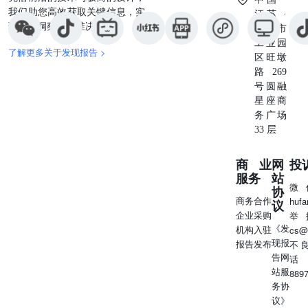
我们助您高效获取关键信息，实
上，质朴公司推出了通用的A型模型C1.8和视频模型
江苏 ·
现深度洞察与精准决策。
C1.5pro，这些模型能够满足影视漫剧、电商广告等领域的
苏州市
高阶创作需求。 质朴公司在资本市场的表现如何？ 质朴地
工业园
了解更多关于发现报告 >
表在港交所上市，开启了AI新叙事的新篇章。根据招股
区旺墩
书，质朴在2022年的收入为5700万，预计2024年收入将超过
路269
3亿，而今年上半年已经达到了1.9亿。 质朴公司的亏损情
号圆融
况及毛利率表现如何？ 尽管面临高研发投入和运营支出导
星座商
致的亏损，但质朴的毛利率一直保持在50%以上。2024年亏
务广场
损了29亿，今年上半年亏损为23.58亿。 质朴的商业模式是
33 层
怎样的？ 质朴在招股书中的商业模式以tob业务为主，同时
辅以toc业务。 质朴公司的上市对AI行业有何影响？ 质朴作
商业
网
投
为非大厂出身的AI创业公司，在短短三四年间在AI行业取
服务
站
微
得里程碑式的成功，其上市为AI大模型的资本化开辟了新
协
商务合作
huf
阶段，并加速了整个行业的洗牌和分化。 对于投资者来
议
企业采购
举
说，在质朴上市后有哪些投资维度可以关注？ 投资者可以
《发
机构入驻
cs@
从三个维度关注：一是关注质朴相关的股权投资方；二是关
现报
报告发布
不
注能够应用质朴技术的企业，如华策影视、蓝色光标、芒果
告网
话
超媒等；三是关注中小模型企业可能通过并购等方式实现资
站服
889
本化。 对于2026年AI领域的发展趋势，有何看法？ 认为
务协
2026年将是AI基础设施和AI应用双轮驱动的重要一年，有
议》
望延续十年以上的AI新时代 新周期。AI应用如数字营销广