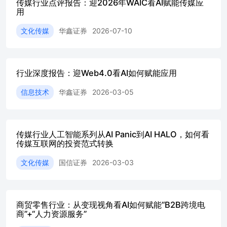
传媒行业点评报告：迎2026年WAIC看AI赋能传媒应
化，有望推动整个板块的关注度提升，强调了AI初创型公
用
司在资本化过程中的重要性。 16:292026年AI双轮驱动：
基础设施与应用的十年机遇 对话探讨了2026年AI发展的双
文化传媒
华鑫证券
2026-07-10
轮驱动模式，即AI基础设施与AI应用的同步增长。强调了
AI应用不会在短期内结束，而是有望延续至十年的新周
期，拉动整个行业的发展。指出从资本开支竞争到AI入口
争夺的激烈竞争中，企业正积极布局，如字节、阿里、蚂蚁
行业深度报告：迎Web4.0看AI如何赋能应用
等推出的APP，旨在抢占AR时代的ToC市场。最后，对话认
为尽管AI领域会经历波动和热点切换，但在十年维度上，
信息技术
华鑫证券
2026-03-05
AI基础设施和应用都值得积极关注，预示着2026年将迎来
AI的交易高峰。 18:19AI应用板块投资策略与代表标的 对
话探讨了在AI应用领域的投资机会，重点提及数字营销广
传媒行业人工智能系列从AI Panic到AI HALO，如何看
告、AI加游戏、AI加国漫、AI加电商等细分赛道的代表性
传媒互联网的投资范式转换
公司，如蓝色光标、腾讯、米哈游、光线传媒、遥望科技
等，并建议关注日历交易效应下的贺岁春节及扩内需背景下
文化传媒
国信证券
2026-03-03
的抗陕经济与AI加持的影视娱乐标的。 20:35AI产业链与
传媒板块的投资机遇 对话深入探讨了AI在传媒、电商、AI
陪伴及消费电子等领域的投资潜力，特别强调了字节跳动产
业链的多维度卡位，包括数字营销、电商及AI相关产品。
商贸零售行业：从变现视角看AI如何赋能“B2B跨境电
提及了蓝色光标、聊技科技、奥菲娱乐等企业，以及AI眼
商”+“人力资源服务”
镜、AI手机等未来赛道。万达、横店、上海电影等也被推