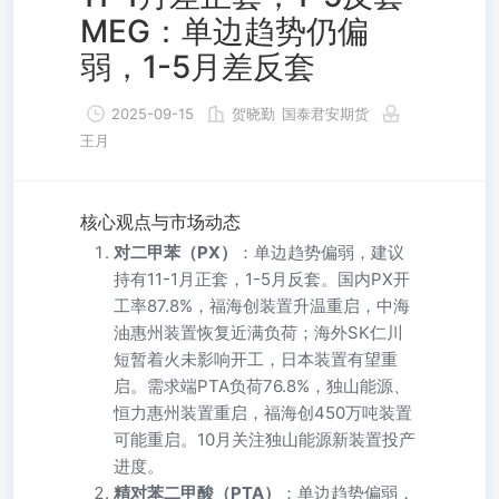
MEG：单边趋势仍偏
弱，1-5月差反套
2025-09-15
贺晓勤
国泰君安期货
王月
核心观点与市场动态
对二甲苯（PX）
：单边趋势偏弱，建议
持有11-1月正套，1-5月反套。国内PX开
工率87.8%，福海创装置升温重启，中海
油惠州装置恢复近满负荷；海外SK仁川
短暂着火未影响开工，日本装置有望重
启。需求端PTA负荷76.8%，独山能源、
恒力惠州装置重启，福海创450万吨装置
可能重启。10月关注独山能源新装置投产
进度。
精对苯二甲酸（PTA）
：单边趋势偏弱，