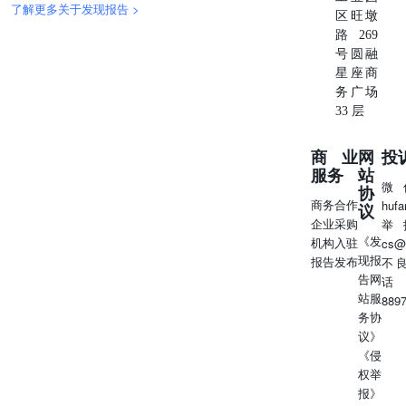
在任何情况下，本公司、本公司员工或者关联机构不承诺投
了解更多关于发现报告 >
区旺墩
资者一定获利，不与投资者分享投资收益，也不对任何人因
路269
使用本报告中的任何内容所引致的任何直接或间接损失或与
号圆融
此有关的其他损失负任何责任。投资者务必注意，其据此做
星座商
出的任何投资决策与本公司、本公司员工或者关联机构无
务广场
关。市场有风险，投资需谨慎。投资者不应将本报告作为作
33 层
出投资决策的唯一参考因素，亦不应认为本报告可以取代自
己的判断。在决定投资前，如有需要，投资者务必向专业人
商业
网
投
士咨询并谨慎决策。 版权声明 本报告版权仅为本公司所
服务
站
有，未经书面许可，任何机构和个人不得以任何形式翻版、
微
协
复制、发表或引用。如征得本公司同意进行引用、刊发的，
商务合作
huf
议
需在允许的范围内使用，并注明出处为“国泰君安期货研
企业采购
举
究”，提示使用本报告的风险，且不得对本报告进行任何有
《发
机构入驻
cs@
悖原意的引用、删节和修改。若本公司以外的其他个人或机
现报
报告发布
不
构（以下简称“该个人或机构”）发送本报告，则由该个人或
告网
话
机构独自为此发送行为负责。通过此途径获得本报告的投资
站服
889
者应自行联系该个人或机构以要求获悉更详细信息或进而交
务协
易本报告中提及的期货品种。本报告不构成本公司向该个人
议》
或机构之客户提供的投资建议，本公司、本公司员工或者关
《侵
联机构亦不为该个人或机构之客户因使用本报告或报告所载
权举
内容引起的任何损失承担任何责任。 除非另有说明，本报
报》
告中使用的所有商标、服务标记及标记均为国君期货所有或