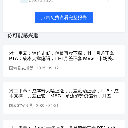
目标。 美国商品期货交易委员会9月12日的数据显示，在截
至9月9日的一周内，NYMEX WTI原油期货的投机净长度降
至2010年7月以来的最低水平，因为管理资金交易员恢复增
点击免费查看完整报告
加空头。 CFTC 9月12日的交易员承诺数据显示，在截至9
月9日的一周内，大型非商业交易者的净持仓量减少了
26,930份合约，至125,390份合约，使交易员类别处于截至
你可能感兴趣
2010年7月20日当周以来的净短仓位。 管理资金类别的交易
员将多头头寸削减了10,531份合约，并增加了4,099份空头
头寸，将其净头寸削减至仅12,657份合约——这是自2007年
对二甲苯：油价走低，估值再次下探，11-1月差正套
1月以来有记录以来最短的净头寸。 相比之下，商业交易员
PTA：成本支撑偏弱，11-1月差正套 MEG：市场关注
裕龙石化装置新增情况，1-5月差反套
将其净空头头寸削减至负148,009份合约，这是自截至2010
国泰君安期货
2025-09-12
年9月7日当周以来的最低水平。 生产商/商人类别的交易者
显着削减了多头和空头头寸，但该类别的净多头增加了
3,628份合约，达到312,262份合约，是自4月份以来最长
的。 【趋势强度】 对二甲苯趋势强度：-1 PTA趋势强
对二甲苯：成本端大幅上涨，月差滚动正套，PTA：成
度：-1 MEG趋势强度：-1 注：趋势强度取值范围为
本支撑，月差正套，MEG：单边趋势仍偏弱，月差反
【-2,2】区间整数。强弱程度分类如下：弱、偏弱、中性、
套
国泰君安期货
2025-07-31
偏强、强，-2表示最看空，2表示最看多。 【观点及建议】
PX：单边趋势或仍偏弱，11-01正套持有，1-5反套。PXN压
缩头寸220美金以下止盈。供需层面， 供应：国内PX开工
率87.8%（+4.1%）。本周福海创两条分别为80万吨的PX装
对二甲苯：成本端大幅上涨，月差滚动正套 PTA：成