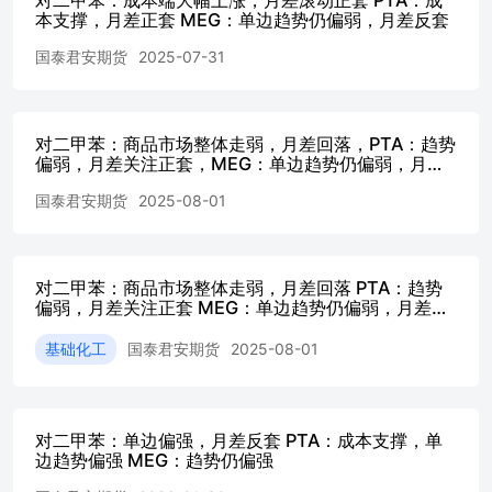
置升温重启，福佳大化70万吨PX装置检修计划亦未兑现，
本支撑，月差正套 MEG：单边趋势仍偏弱，月差反套
然中海油惠州1#95万吨及2#150万吨PX装置恢复近满负荷运
行。后续持续跟踪浙石化装置检修时间公布及盛虹重整装置
国泰君安期货
2025-07-31
停车对PX环节的影响。海外周内SK仁川短暂着火并未影响
PX开工，另外日本ENEOS19万吨、出光德善26.5万吨装置
有望重启。 需求：本周PTA负荷76.8%（+4%）。独山能源
对二甲苯：商品市场整体走弱，月差回落，PTA：趋势
250万吨重启，恒力惠州250万吨重启，未来福海创450万吨
偏弱，月差关注正套，MEG：单边趋势仍偏弱，月差
装置可能重启。10月份关注独山能源PTA新装置投产进度。
反套
英力士125万吨计划10月中旬检修，10-11月份恒力大连装置
国泰君安期货
2025-08-01
或有检修。 PTA：单边趋势或仍偏弱，11-01正套持有，1-5
反套。01/05合约PTA加工费反弹空。当前PTA现货加工费跌
至138元/吨，11合约加工费240元/吨，01合约加工费280元/
吨，均处于下行通道。这也限制了PX加工费扩张空间。叠
对二甲苯：商品市场整体走弱，月差回落 PTA：趋势
偏弱，月差关注正套 MEG：单边趋势仍偏弱，月差反
加上油价表现疲弱，PTA估值仍偏弱。本周PTA负荷76.8%
套
（+4%）。独山能源250万吨重启，恒力惠州250万吨重启，
基础化工
国泰君安期货
2025-08-01
未来福海创450万吨装置可能重启。10月份关注独山能源
PTA新装置投产进度。英力士125万吨计划10月中旬检修，
10-11月份恒力大连装置或有检修。聚酯方面，本周开工率
91.6%（+0.3%），长丝部分提负荷、中泰短纤重启。后期
对二甲苯：单边偏强，月差反套 PTA：成本支撑，单
天龙20长丝重启，其他无重启计划，聚酯负荷高点不超过
边趋势偏强 MEG：趋势仍偏强
92%，上周长丝工厂计划对POY进行5%的减产，但暂时不
具备条件，因为利润太高了，可能会POY转产FDY。聚酯开