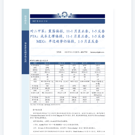
对二甲苯：震荡偏弱，11-1月差正套，1-5反套PTA：成本
支撑偏弱，11-1月差正套，1-5反套MEG：单边趋势仍偏
弱，1-5月差反套 贺晓勤投资咨询从业资格号：
Z0017709hexiaoqin@gtht.com 【市场动态】 俄罗斯基里希
炼油厂无人机碎片落在现场后发生的火灾已被扑灭，地区州
长亚历山大·德罗兹登科（Alexander Drozdenko）在9月14日
的Telegram帖子中表示。另外，据当地媒体报道，诺沃伊尔
（Novoufimsky）炼油厂周末也遭到袭击。 德罗兹登科说，
三架无人机在基里希地区被摧毁。 3月份，Kirishi炼油厂的
一个柴油储罐在一次无人机袭击后受损。 另外，据Astra和
其他当地媒体报道，诺沃伊尔（Novoufimsky）炼油厂周末
也遭到袭击。 伏尔加河地区巴什科尔托斯坦地区州长拉迪·
哈比罗夫（Radii Khabirov）9月13日表示，两架无人机 坠落
在巴什内夫特一家石油公司的现场，但没有说是诺沃尔。由
俄罗斯石油公司控制的巴什内夫特公司是诺沃尔公司的运营
商。 该地区州长说，该地点遭受了轻微损坏，发生的火灾
很快被扑灭。 他说，炼油厂继续正常运行，产量没有减
少，也没有停工。 Novoil是巴什科尔托斯坦共和国乌法炼
油中心的一部分，该中心还包括乌法（乌菲姆斯基）和乌法
内夫特希姆炼油厂，这两家炼油厂此前一直是无人机袭击的