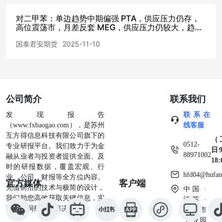
会计或税务建议，且本公司不会因接收人收到本报告而视其
为本公司的当然客户。请您根据自身的风险承受能力自行作
对二甲苯：单边趋势中期偏强 PTA，供应压力仍存，
高位震荡市，月差反套 MEG，供应压力仍较大，趋势
出投资决定并自主承担投资风险，不应凭借本内容进行具体
偏弱
操作。 分析师声明 作者具有中国期货业协会授予的期货投
国泰君安期货
2025-11-10
资咨询执业资格或相当的专业胜任能力，力求报告内容独
立、客观、公正。本报告仅反映作者的不同设想、见解及分
析方法。本报告所载的观点并不代表本公司或任何其附属或
联营公司的立场，特此声明。 免责声明 本报告的信息来源
于已公开的资料，但本公司对该等信息的准确性、完整性或
公司简介
联系我们
可靠性不作任何保证。本报告所载的资料、意见及推测仅反
映本公司于发布本报告当日的判断，本报告所指的期货标的
发现报告
联系在
的价格可升可跌，过往表现不应作为日后的表现依据。在不
（www.fxbaogao.com），是苏州
线客服
同时期，或因使用不同假设和标准，采用不同观点和分析方
互方得信息科技有限公司旗下的
（
法，本公司可发出与本报告所载资料、意见及推测不一致的
0512-
专业研报平台。我们致力于为金
日9
报告，对此本公司可不发出特别通知。本公司不保证本报告
88971002
融从业者与投资者提供全面、及
18
所含信息保持在最新状态。同时，本公司对本报告所含信息
时的研报数据，覆盖宏观、行
可在不发出通知的情形下做出修改，投资者应当自行关注相
hfd04@hufan
业、公司、财报等全方位内容。
官方媒体
客户端
应的更新或修改。 本报告中所指的研究服务可能不适合个
凭借前沿的技术与极简的设计，
中国 ·
别客户，不构成客户私人咨询建议，客户应考虑本报告中的
我们助您高效获取关键信息，实
江苏 ·
任何意见或建议是否符合其特定状况。在任何情况下，本报
现深度洞察与精准决策。
苏州市
告中的信息或所表述的意见均不构成对任何人的投资建议。
工业园