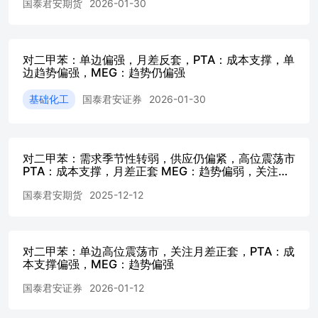
国泰君安期货
2026-01-30
工高点已现，未来四季度需求预计转弱，对PTA产生利空影
响。 MEG：单边趋势或仍偏弱，1-5反套。供应压力逐步显
现，本周石油一体化装置新装置裕龙石化试车顺利，三江化
对二甲苯：单边偏强，月差反套，PTA：成本支撑，单
工、远东联、浙石化1线负荷小幅提升，四川、海南、福建
边趋势偏强，MEG：趋势仍偏强
联合负荷降低，煤制装置新疆天业、 内蒙古建元检修，中
化学、四川正达凯、安徽昊源、山西沃能等装置负荷提升。
基础化工
国泰君安证券
2026-01-30
国产乙二醇开工率74.9%（+0.8%），煤制76.7%（+2%）。
聚酯方面，本周开工率91.6%（+0.3%），长丝部分提负
荷、中泰短纤重启。后期天龙20长丝重启，其他无重启计
划，聚酯负荷高点不超过92%，上周长丝工厂计划对POY进
对二甲苯：需求季节性转弱，供应仍偏紧，高位震荡市
行5%的减产，但暂时不具备条件，因为利润太高了，可能
PTA：成本支撑，月差正套 MEG：趋势偏弱，关注计
会POY转产FDY。聚酯开工高点已现，未来四季度需求预计
划外检修
转弱。乙二醇供需平衡表近端仍偏强，远端供应压力显现，
国泰君安期货
2025-12-12
估值向下。 国泰君安期货有限公司（以下简称“本公司”）
具有中国证监会核准的期货投资咨询业务资格（证监许可
[2011]1449号）。 本报告的观点和信息仅供本公司的专业投
对二甲苯：单边高位震荡市，关注月差正套，PTA：成
资者参考，无意针对或打算违反任何地区、国家、城市或其
本支撑偏强，MEG：趋势偏强
它法律管辖区域内的法律法规。本报告难以设置访问权限，
若给您造成不便，敬请谅解。若您并非国泰君安期货客户中
国泰君安证券
2026-01-12
的专业投资者，请勿阅读、订阅或接收任何相关信息。本报
告不构成具体业务的推介，亦不应被视为任何投资、法律、