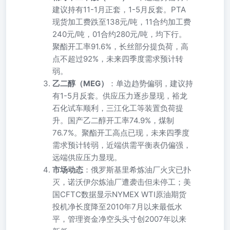
建议持有11-1月正套，1-5月反套。PTA
现货加工费跌至138元/吨，11合约加工费
240元/吨，01合约280元/吨，均下行。
聚酯开工率91.6%，长丝部分提负荷，高
点不超过92%，未来四季度需求预计转
弱。
乙二醇（MEG）
：单边趋势偏弱，建议持
有1-5月反套。供应压力逐步显现，裕龙
石化试车顺利，三江化工等装置负荷提
升。国产乙二醇开工率74.9%，煤制
76.7%。聚酯开工高点已现，未来四季度
需求预计转弱，近端供需平衡表仍偏强，
远端供应压力显现。
市场动态
：俄罗斯基里希炼油厂火灾已扑
灭，诺沃伊尔炼油厂遭袭击但未停工；美
国CFTC数据显示NYMEX WTI原油期货
投机净长度降至2010年7月以来最低水
平，管理资金净空头头寸创2007年以来