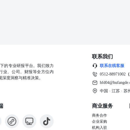
桶，前值-233.2万 桶。。EIA汽油库存-143.3万桶，预期-36.9万桶，前
值390.8万桶。EIA精炼厂设备利用率85.9%，预期86.7%，前值
周（2月27日）主营开工率走平、山东地炼开工率基本走平（-0.04%）。
率汽稳柴跌。本周汽油累库1.61%，柴油去库1.48%，地炼汽涨柴
综合利润环比走强。 三、周度观点 本周油价震荡走弱，俄乌和谈继
月是否开始退出增产。欧佩克+通常会提前一个月确认其供应政策，以便
7日之前敲定4月份的产量，但迄今尚未达成共识。此外，特朗普政府称
全球油品小幅累库，炼厂开工提升，EIA原油去库233.2万桶，本周
走弱，汽柴油裂解走弱，油价仍以震荡偏弱为主，关注OPEC产量计划，美
联系我们
运行。关注轻重价差、夏季EOS市场正套机会。 免责声明: 以上内容
公开资料或通过合法授权渠道向发布人取得的资讯，我们力求分析及建
公司旗下的专业研报平台。我们致力
联系在线客服
，但我司对信息来源的准确性和完整性不作任何保证，也不保证所依据
行业、公司、财报等全方位内
建议内容仅供参考，不构成对您的任何投资建议及入市依据，您应当自
0512-88971002
（
现深度洞察与精准决策。
市者，我司不承担任何责任。我司在为您提供服务时已最大程度避免与
hfd04@hufangde
传播本网站中所有研究分析报告、行情分析视频等全部或部分材料、内
中国 · 江苏 ·
力造成的全部或部分信息中断、延迟、遗漏、误导或造成资料传输或储
，我司均不承担任何责任。
端
商业服务
商务合作
企业采购
机构入驻