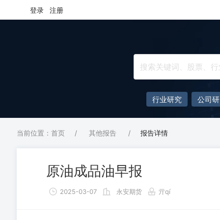
登录
注册
行业研究
公司研
当前位置：首页
/
其他报告
/
报告详情
原油成品油早报
2025-03-07
永安期货
亓qí