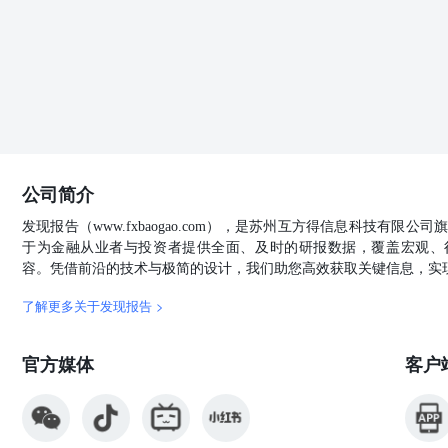
桶，前值128.2万桶。EIA原油库存361.4万桶，预期34.1万
值36.9万桶。EIA精炼油库存-131.8万桶，预期22万桶，前
86.5%。 EIA战略石油储备库存0万桶，前值0万桶。 本
炼厂产量汽减柴增，主营汽柴均稳、地炼汽跌柴涨，地炼产销
跌，主营均涨，社会均跌。主营综合利润小幅走强，地炼
续，周末特朗普与泽连斯基不欢而散。市场关注OPEC4
有时间将原油分配给买家。因此，该组织必须在3月5日至
对墨西哥和加拿大关税措施将于3月4日实施。基本面方面，
WTI、Brent月差反弹，DFL震荡为主。全球炼厂利润
公司简介
国对委内、伊朗石油从严打击状态下，全年重油升贴水偏强
所依据的信息均来源于交易所、媒体及资讯公司等发布的
发现报告（www.fxbaogao.com），是苏州互方得信息科技有限
议内容的客观、公正，研究方法专业审慎，分析结论合理
于为金融从业者与投资者提供全面、及时的研报数据，覆盖宏观、
的信息和建议不会发生任何变化。我们提供的全部分析及
容。凭借前沿的技术与极简的设计，我们助您高效获取关键信息，实
主做出期货交易决策，独立承担期货交易后果，凡据此入
您产生利益冲突。未经我司授权，不得随意转载、复制、
了解更多关于发现报告 >
容。对可能因互联网软硬件设备故障或失灵、或因不可抗
存上的错误、或遭第三人侵入系统篡改或伪造变造资料等
官方媒体
客户