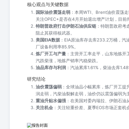
核心观点与关键数据
国际油价震荡走弱
：本周WTI、Brent油价
关注OPEC+是否在4月开始退出增产计划，目前
特朗普政府打击伊朗石油供应链
：特朗普政府考
阻止其获得核武器。
美国EIA数据
：EIA原油库存去库233.2万桶，汽
厂设备利用率85.9%。
炼厂开工与产量
：主营开工率走平，山东地炼开
汽跌柴涨，地炼产销率汽稳柴跌。
油品库存与利润
：汽油累库1.61%，柴油去库1
研究结论
油价震荡偏弱
：全球油品小幅累库，炼厂开工提升，
润走弱，汽柴油裂解走弱，油价仍以震荡偏弱为
重油升贴水偏强
：在美国对委内瑞拉、伊朗石油
关注机会
：关注轻重价差、夏季EOS市场正套机
原油成品油早报 222.38 18.79 210.12 0.40 -3.10 224.08 20.45 21