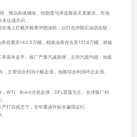
震荡走弱，俄乌和谈继续，特朗普与泽连斯基关系紧张。市场
尚未达成共识。
虑在海上拦截并检查伊朗油轮，以打击伊朗石油供应链，
油库存累库143.3万桶，精炼油库存去库131.8万桶，精炼
工率基本走平。炼厂产量汽减柴增，主营汽柴均稳，地炼
.48%，主营综合利润小幅走强，地炼综合利润环比走强。
WTI、Brent月差反弹，DFL震荡为主。全球炼厂利
主。
从严打击状态下，全年重油升贴水偏强运行。
会。
3.70 0.51 -2.99 0.40 0.85 70.04 69.30 66.31 228.72 21.12 219.42