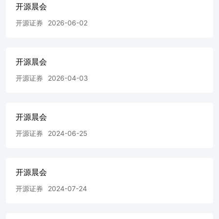
龙头，汽车热管理及工业自动化打造增长新曲线——公司首
开源晨会
次覆盖报告-20240527 建筑材料 -0.648 【医药：艾迪药业
开源证券
2026-06-02
(688488.SH)】HIV药物市场持续扩容，创新药艾诺米替有
望进 房地产 -0.118 一步放量——公司首次覆盖报
告-20240527 综合 -0.073 【机械：信捷电气(603416.SH)】
实控人增持彰显信心，技术、销售双重加码助力 食品饮料
开源晨会
0.028 成长——公司信息更新报告-20240527 农林牧渔 0.210
【地产建筑：中国交建(601800.SH)】交通基建央企龙头，
开源证券
2026-04-03
海外布局广泛全产业链 数据来源：聚源 掘金——公司首次
覆盖报告-20240527【海外：贝壳-W(02423.HK)】政策密集
有助主业企稳，新业务扩张驱动二次增长——港股公司信息
更新报告-20240527 【有色钢铁：洛阳钼业(603993.SH)】国
开源晨会
内有色金属矿业巨头，铜钴项目放量助成长——公司首次覆
开源证券
2024-06-25
盖报告-20240527 其他研究 晨会纪要 开源证券 证券研究报
告 研报摘要 行业公司 【电子】国家集成电路大基金三期成
立，重点关注半导体设备及相关零部件投资机会——行业点
评报告 -20240527 罗通（分析师）证书编号：
开源晨会
S0790522070002|王宇泽（联系人）证书编号：
S0790123120028事件：国家大基金三期成立，注册资本达
开源证券
2024-07-24
3440亿元 据财联社2024年5月27日消息报道，天眼查App显
示，国家集成电路产业投资基金三期股份有限公司于2024
年5月24日正式成立，法定代表人为张新，注册资本3440亿