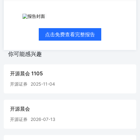
2024年05月28日 开源晨会0528 ——晨会纪要 沪深300及创
业板指数近1年走势 沪深300创业板指 吴梦迪（分析师）
wumengdi@kysec.cn 证书编号：S0790521070001 10% 0%
点击免费查看完整报告
-10% -20% -30% -40% 2023-052023-092024-01 数据来源：
聚源 昨日涨跌幅前五行业 行业名称涨跌幅(%)电子2.142 煤
炭2.050 交通运输1.705 有色金属1.689 家用电器1.443 数据
你可能感兴趣
来源：聚源 昨日涨跌幅后五行业 行业名称涨跌幅(%) 观点
精粹 行业公司 【电子】国家集成电路大基金三期成立，重
点关注半导体设备及相关零部件投资机会——行业点评报
开源晨会 1105
告-20240527 【汽车】4月新能源、出口端闪耀，新能源车
下乡重磅开启——行业点评报告 -20240527 【电力设备与新
开源证券
2025-11-04
能源】业绩整体承压，底部区间明确——新能源汽车2024年
中期策略报告-20240527 【银行】理财分级监管渐近，行业
走向新格局——简评理财公司监管评级 -20240527 【社服】
开源晨会
IP卡牌乘风起，国际业务贡献OTA增量——行业周
报-20240526 【传媒】关注文旅设备更新，继续布局AI应用
开源证券
2026-07-13
及内容互联网——行业周报 -20240526 【机械】人形机器人
迎密集催化，关注板块布局机会——行业周报-20240526
【电力设备与新能源：儒竞科技(301525.SZ)】热泵控制器