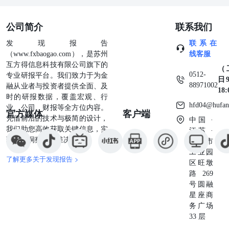
重点发力于先进晶圆制造、先进封装以及关键卡脖子设备、
零部件及AI相关芯片研发、量产等方向。 投资建议： 国家
公司简介
联系我们
大基金三期落地以及下游需求复苏，助力国内逻辑、存储晶
圆厂坚定持续扩产信心，半导体核心设备及零部件国产化有
发现报告
联系在
望加速渗透。我们重点推荐先进制程关键设备相关标的：北
（www.fxbaogao.com），是苏州
线客服
方华创（刻蚀/薄膜/炉管/清洗设备）、中微公司（刻
互方得信息科技有限公司旗下的
（
蚀/CVD/量测设备）、拓荆科技（PECVD/ALD/SACVD设
0512-
专业研报平台。我们致力于为金
日9
备）、芯源微（涂胶显影/清洗/临时键合设备）、华海清科
88971002
融从业者与投资者提供全面、及
18
（CMP设备）、万业企业（离子注入机）、至纯科技（清
时的研报数据，覆盖宏观、行
洗设备）、华峰测控（SoC测试机）。 其他先进制程关键设
hfd04@hufan
业、公司、财报等全方位内容。
官方媒体
客户端
备受益标的：微导纳米（ALD/PECVD设备）、盛美上海
凭借前沿的技术与极简的设计，
中国 ·
（湿法/电镀设备）、精测电子（量检测设备）、中科飞测
我们助您高效获取关键信息，实
江苏 ·
（量检测设备）、精智达（DRAM测试设备）、赛腾股份
现深度洞察与精准决策。
苏州市
（量检测设备）等。 半导体核心零部件相关受益标的：富
工业园
创精密、新莱应材、英杰电气、正帆科技、江丰电子、华亚
了解更多关于发现报告 >
区旺墩
智能、汉钟精机等。 风险提示：半导体行业波动风险；国
路269
产设备推进不及预期；政策管控超预期。 【汽车】4月新能
号圆融
源、出口端闪耀，新能源车下乡重磅开启——行业点评报
星座商
告-20240527 任浪（分析师）证书编号：S0790519100001|徐
务广场
剑峰（联系人）证书编号：S0790123070014 5月观察：车市
33 层
偏弱，“降价潮企稳+以旧换新+新能源车下乡”有望提振销量