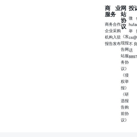
4月终端优惠力度较大，但需求相对疲软。直接降价的效果
商业
网
投
正逐渐减弱，并且有损车企盈利能力，尤其是燃油车降价空
服务
站
间相对有限，后续降价潮有望企稳。 5月车市仍旧疲软，尤
微
协
其是节后行业热度下滑明显。目前来看，以旧换新政策执行
商务合作
huf
议
需要一定时间、效果尚未显现，燃油车受新能源车强烈冲击
企业采购
举
造成明显拖累。 展望后续，乘用车市场有望迎来复苏：(1)
《发
机构入驻
cs@
降价潮有望企稳，观望情绪逐步消除，切实的优惠有望提振
现报
报告发布
不
销量；(2)中央层面报废更新政策、部分地方政府及车企叠
告网
话
加的置换更新政策有望形成合力；(3)2024年新能源车下乡
站服
889
活动开启，时间提前、范围扩大，叠加政府推动的补能基础
务协
设施建设，有望加速下沉市场新能源车渗透。 行业：4月乘
议》
用车零售偏弱、出口再创新高，新能源车渗透率再破40%大
《侵
关 4月在消费者对降价潮观望情绪以及以旧换新政策较强预
权举
期等因素作用下，终端零售相对偏弱，尤其是燃油车造成明
报》
显拖累。车企方面，受荣耀版车型表现亮眼推动，比亚迪月
《研
销继续突破30万大关，奇瑞、吉利等车企销量同比也明显增
选报
长。 新能源方面，4月新能源车批发销量渗透率再破40%，
告购
同环比+6.00pct/3.25pct，预计与新能源车促销力度扩大有
前协
关。车企方面，长安、长城等传统车企也正积极推动电动化
议》
转型，在研半固态电池等新技术，理想等积极完善补能基础
设施。 出口方面，4月乘用车出口量再创新高，同比增长
35.9%，继续成为行业需求的重要驱动力。车企方面，比亚