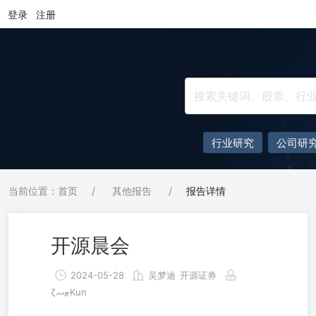
登录
注册
行业研究
公司研
当前位置：首页
/
其他报告
/
报告详情
开源晨会
2024-05-28
吴梦迪
开源证券
ζޓއއKun