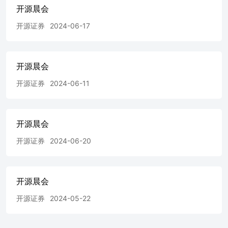
开源晨会
元，经营范围为私募股权投资基金管理、创业投资基金管理
服务，以私募基金从事股权投资、投资管理、资产管理等活
开源证券
2024-06-17
动，企业管理咨询。 国家大基金一、二期覆盖芯片全产业
链，助力国内半导体产业链快速发展 据晶上联盟，2014年
国务院印发了《国家集成电路产业发展推进纲要》，在工信
部、财政部的指导下，国家集成电路产业投资基金设立，目
开源晨会
的为扶持中国本土芯片产业国产化快速发展。其中，基金一
开源证券
2024-06-11
期成立于2014年9月， 募集规模约1387亿元。投资主要聚焦
集成电路芯片设计、制造、封装、测试等领域，投资特征以
制造为主线，自 上而下带动产业链发展。而基金二期成立
于2019年10月，募集规模2042亿元，定位为投资布局核心设
开源晨会
备以及关键零部件，保障芯片产业链安全，主要涵盖晶圆制
造、集成电路设计工具、芯片设计、封装测试、装备、零部
开源证券
2024-06-20
件、材料以及应用等多个领域。相比于第一期，第二期基金
更注重产业整体协同发展与填补技术空白，扶持龙头产业，
提高国产替代化率。 国家大基金三期落地，半导体设备及
开源晨会
零部件国产化加速突破 据晶上联盟，此前两期大基金合计
募集超过3300亿元规模的引领下，预计撬动全国地方政府、
开源证券
2024-05-22
私募股权投资等基金向集成电路产业投资额超过万亿元。现
阶段半导体软件、主要设备、材料、及基础晶圆厂生态已经
初步构成，我们预计未来国家大基金三期的主要投资方向将