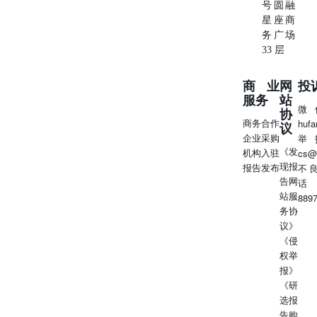
号圆融
星座商
务广场
33 层
商业
网
投
服务
站
微
协
商务合作
huf
议
企业采购
举
《发
机构入驻
cs@
现报
报告发布
不
告网
话
站服
889
务协
议》
《侵
权举
报》
《研
选报
告购