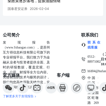
柴政策逐步落地，提振油脂情绪
诺强度概率..............................................................................
图表26厄尔尼诺持续时间概
国泰君安证券
2026-02-04
率..............................................................................
候展望....................................................................................
图表28东南亚产区降水距
平................................................................................
压榨利润...............................................................
公司简介
联系我们
发现报告
联系在
（www.fxbaogao.com），是苏州
线客服
互方得信息科技有限公司旗下的
（
0512-
专业研报平台。我们致力于为金
日9
88971002
融从业者与投资者提供全面、及
18
时的研报数据，覆盖宏观、行
hfd04@hufan
业、公司、财报等全方位内容。
官方媒体
客户端
凭借前沿的技术与极简的设计，
中国 ·
我们助您高效获取关键信息，实
江苏 ·
现深度洞察与精准决策。
苏州市
工业园
了解更多关于发现报告 >
区旺墩
路269