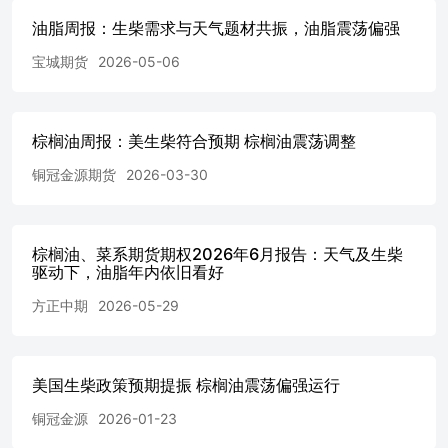
口..................................................202.12国内油脂库
油脂周报：生柴需求与天气题材共振，油脂震荡偏强
存..................................................21 图表目录 
势..................................................................................
宝城期货
2026-05-06
09价
差..........................................................................................
图表3菜棕09价
差..........................................................................................
棕榈油周报：美生柴符合预期 棕榈油震荡调整
图表4现期差（活跃）：棕榈
铜冠金源期货
2026-03-30
油...............................................................................
（活跃）：豆油........................................................................
图表6现期差（活跃）：菜
油................................................................................
棕榈油、菜系期货期权2026年6月报告：天气及生柴
主连价格走
驱动下，油脂年内依旧看好
势..................................................................................
油主连价格走
方正中期
2026-05-29
势.....................................................................................
POGO价
差..........................................................................................
美国生柴政策预期提振 棕榈油震荡偏强运行
图表10棕榈油盘面进口利润走
势.............................................................................
铜冠金源
2026-01-23
油籽供需平衡.........................................................................
表12全球主要油脂供需平