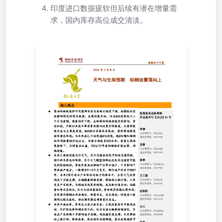
印度进口数据疲软但后续有潜在增量需
求，国内库存高位成交清淡。
天气与生柴预期棕榈油震荡向上 核心观点 要点要点要点⚫
期间的高位有较大幅度下挫，油脂板块受此影响的边际作用
面，印尼B50政策处于三个月过渡期，随着油价下跌，生物
响，资金补贴，产能以及技术等因素会影响政策实际进展，
主角度考虑，B50执行节奏或有扰动，最终落地将是国家意
开始实施B15政策，较B10增加棕榈油年消耗量30万吨左右，
平。美国生柴政策框架下，压榨需求旺盛，2026/27年度仍
放缓。 投资咨询业务资格沪证监许可【2015】84号 李婷从业资格
投资咨询号：Z0011509 黄蕾从业资格号：F0307990投资咨询号：
来主要驱动需关注天气，厄尔尼诺当前处于加速发展阶段，
值，多个天气模型预测此次厄尔尼诺有可能达到较强级别，
产区降水偏少，干旱影响下带来减产效应，一般滞后9-12个
用于2027年；未来2周东南亚产区降水均低于均值水平，当
强支撑，后期随着持续发酵，将驱动上涨行情。三季度是产
现累库预期，或压制行情启动；但随着旺季交易钝化，厄尔
金做多热情也将升温；当前国内棕榈油库存高位，刚需为主
进口数据同比较为疲软，但后续有潜在增量需求发生。 高慧