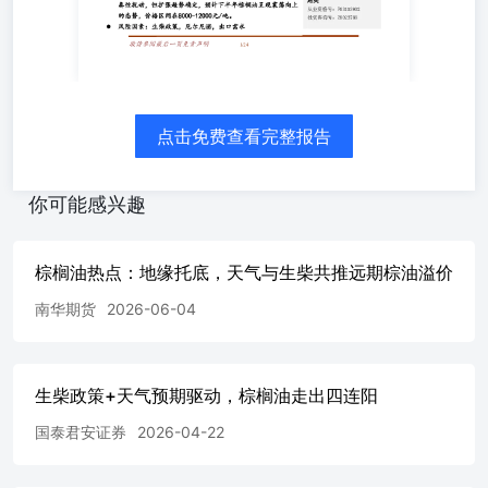
F03099478投资咨询号：Z0017785 王工建从业资格号：F308
Z0016301 赵凯熙从业资格号：F03112296投资咨询号：Z002
季，累库压力逐步被交易；生柴政策虽有节奏性扰动，但扩
改；厄尔尼诺大概率持续强化，东南亚产区持续干旱影响逐
效支撑，未来将驱动上涨行情；整体来看，供应端有收缩预
节奏性扰动，但扩张趋势确定，预计下半年棕榈油呈现震荡
点击免费查看完整报告
区间在8000-12000元/吨。 何天从业资格号：F03120615投资咨
赵奕从业资格号：F03153902投资咨询号：Z0023788 ⚫
厄尔尼诺，出口需求 目录 一、油脂市场行情回
你可能感兴趣
顾..............................................5 1.1油脂市场走
势....................................................5 2.1全球油脂油料供
需................................................72.2马来西亚棕榈油供
棕榈油热点：地缘托底，天气与生柴共推远期棕油溢价
需..............................................92.3 MPOB报
南华期货
2026-06-04
告......................................................102.4马棕产量和出
口.................................................112.5印尼棕榈油供
需.................................................122.6印度月度情
况...................................................132.7厄尔尼诺事
生柴政策+天气预期驱动，棕榈油走出四连阳
件...................................................142.8各国生柴政
策..................................................152.9豆油菜油相关情
国泰君安证券
2026-04-22
况...............................................182.10印度植物油进
口................................................182.11中国油脂进