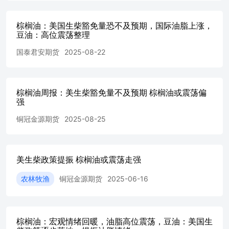
衡...............................................................................
亚棕榈油供需平衡.....................................................................
棕榈油：美国生柴豁免量恐不及预期，国际油脂上涨，
图表14 2026年5月MPOB报告（万
豆油：高位震荡整理
吨）....................................................................
国泰君安期货
2025-08-22
月度产量.........................................................................
来西亚棕榈油月度出口
量..........................................................................
榈油月度期末库存................................................................
棕榈油周报：美生柴豁免量不及预期 棕榈油或震荡偏
马来西亚棕榈油到岸
强
价..............................................................................
亚船运机构高频出口数据..........................................................
铜冠金源期货
2025-08-25
表20印尼棕榈油供需平
衡................................................................................
棕榈油月度产
美生柴政策提振 棕榈油或震荡走强
量................................................................................
棕榈油月度出
农林牧渔
铜冠金源期货
2025-06-16
口................................................................................
棕榈油月度库
存................................................................................
棕榈油月度消费
棕榈油：宏观情绪回暖，油脂高位震荡，豆油：美国生
量..............................................................................