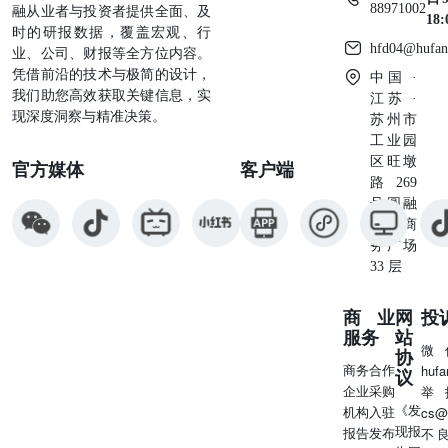
88971002
融从业者与投资者提供全面、及
18
时的研报数据，覆盖宏观、行
hfd04@hufan
业、公司、财报等全方位内容。
凭借前沿的技术与极简的设计，
中国 ·
我们助您高效获取关键信息，实
江苏 ·
现深度洞察与精准决策。
苏州市
工业园
区旺墩
官方媒体
客户端
路269
号圆融
星座商
务广场
33 层
商业
网
投
服务
站
微
协
商务合作
huf
议
企业采购
举
《发
机构入驻
cs@
现报
报告发布
不