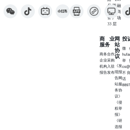
号圆融
星座商
务广场
33 层
商业
网
投
服务
站
微
协
商务合作
huf
议
企业采购
举
《发
机构入驻
cs@
现报
报告发布
不
告网
话
站服
889
务协
议》
《侵
权举
报》
《研
选报