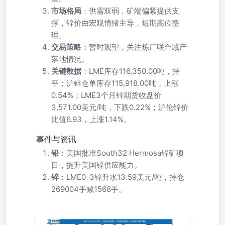
市场格局
：供需双弱，矿端偏紧提供支
撑，锌价由宏观情绪主导，短期高位整
理。
交易策略
：暂时观望，关注炼厂联合减产
落地情况。
关键数据
：LME库存116,350.00吨，持
平；沪锌仓单库存115,918.00吨，上涨
0.54%；LME3个月锌期货收盘价
3,571.00美元/吨，下跌0.22%；沪伦锌价
比值6.93，上涨1.14%。
事件与资讯
铅
：美国批准South32 Hermosa锌矿项
目，提升美国锌供应能力。
锌
：LME0-3锌升水13.59美元/吨，持仓
269004手减1568手。