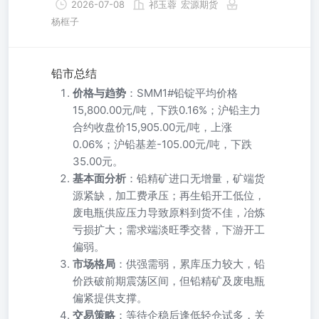
2026-07-08
祁玉蓉
宏源期货
杨框子
铅市总结
价格与趋势
：SMM1#铅锭平均价格
15,800.00元/吨，下跌0.16%；沪铅主力
合约收盘价15,905.00元/吨，上涨
0.06%；沪铅基差-105.00元/吨，下跌
35.00元。
基本面分析
：铅精矿进口无增量，矿端货
源紧缺，加工费承压；再生铅开工低位，
废电瓶供应压力导致原料到货不佳，冶炼
亏损扩大；需求端淡旺季交替，下游开工
偏弱。
市场格局
：供强需弱，累库压力较大，铅
价跌破前期震荡区间，但铅精矿及废电瓶
偏紧提供支撑。
交易策略
：等待企稳后逢低轻仓试多，关