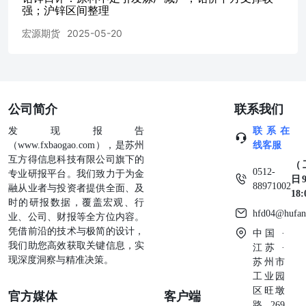
强；沪锌区间整理
宏源期货
2025-05-20
公司简介
联系我们
发现报告
联系在
（www.fxbaogao.com），是苏州
线客服
互方得信息科技有限公司旗下的
（
0512-
专业研报平台。我们致力于为金
日9
88971002
融从业者与投资者提供全面、及
18
时的研报数据，覆盖宏观、行
hfd04@hufan
业、公司、财报等全方位内容。
凭借前沿的技术与极简的设计，
中国 ·
我们助您高效获取关键信息，实
江苏 ·
现深度洞察与精准决策。
苏州市
工业园
区旺墩
官方媒体
客户端
路269