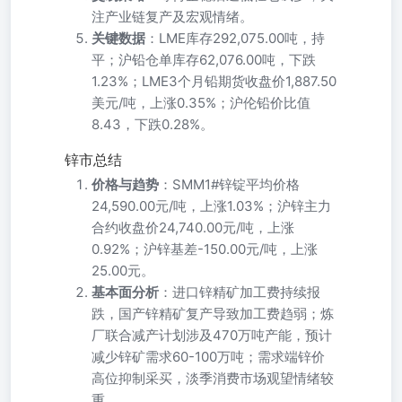
注产业链复产及宏观情绪。
关键数据
：LME库存292,075.00吨，持
平；沪铅仓单库存62,076.00吨，下跌
1.23%；LME3个月铅期货收盘价1,887.50
美元/吨，上涨0.35%；沪伦铅价比值
8.43，下跌0.28%。
锌市总结
价格与趋势
：SMM1#锌锭平均价格
24,590.00元/吨，上涨1.03%；沪锌主力
合约收盘价24,740.00元/吨，上涨
0.92%；沪锌基差-150.00元/吨，上涨
25.00元。
基本面分析
：进口锌精矿加工费持续报
跌，国产锌精矿复产导致加工费趋弱；炼
厂联合减产计划涉及470万吨产能，预计
减少锌矿需求60-100万吨；需求端锌价
高位抑制采买，淡季消费市场观望情绪较
重。