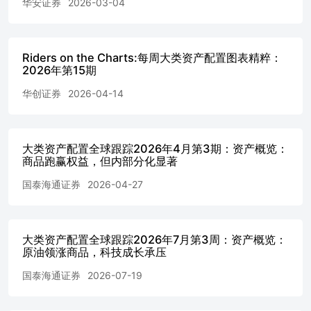
华安证券
2026-03-04
图表目录 图1：财信证券大类资产配置组合2026Q2净值变化曲线（
20260630）..........4图2：标的基金的相关系数
表.............................................................................
产收益及波动率（%，数据截至2026.6.30）...........................
Riders on the Charts:每周大类资产配置图表精粹：
产配置组合风险收益分析（一）（20260401-20260630）.........
2026年第15期
配置组合风险收益分析（二）（20260401-20260630）..........
华创证券
2026-04-14
风险收益分析（20260401-20260630）.............................
组合风险收益分析（20260401-20260630）........................
风险收益分析（20260401-20260630）.............................
组合风险收益分析（20260401-20260630）........................
大类资产配置全球跟踪2026年4月第3期：资产概览：
风险收益分析（20260401-20260630）............................
商品跑赢权益，但内部分化显著
权重...........................................................................
季度保守型组合大类资产配置组合.........................................
国泰海通证券
2026-04-27
三季度保守稳健型组合大类资产配置组合.................................
三季度稳健型组合大类资产配置组合........................................
第三季度稳健进取型组合大类资产配置组合................................
大类资产配置全球跟踪2026年7月第3周：资产概览：
第三季度进取型组合大类资产配置组合.......................................
原油领涨商品，科技成长承压
二季度资产配置组合业绩表现和归因分析 1.12026年第二季
方面，A股整体呈现指数层面宽幅震荡、结构上高度分化的格
国泰海通证券
2026-07-19
驱动下，科创方向走强，但其他板块相对一般，最终在科技线
涨11.9%，港股表现较弱，恒生指数下跌7.7%。国内债券