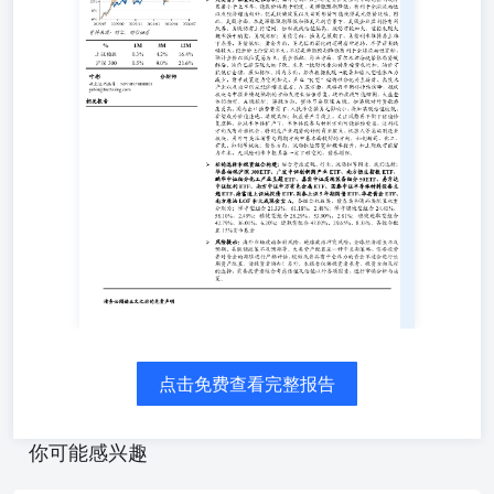
第三季度美伊关系对市场的影响或将显著小于上半年，能源
降低，有利于全球流动性以及经济增速向好，但美联储政策
强势延续。因此，美股方面，在类滞胀预期降低和强美元的
所改善，美股仍有上行空间，但科技线估值偏高，波动可能
纳指，美股标配；美债方面，强美元预期下，美债利率维持
黄金方面，美元信用弱化的逻辑有所逆转，尽管前期跌幅较
不过类滞胀预期降低有利于全球流动性宽松，预计金价以低
油方面，霍尔木兹海峡紧张局势缓解后，油价已经实现大幅
库趋势或增加，油价可能低位企稳，原油标配。国内方面，
型通胀压力减少，货币政策发力空间加大，产业“K型”结构
以及出口仍是经济增长基石。A股方面，风格再平衡将持续演
预期的方向或迎来估值修复，硬科技线可能缩圈，大盘整体仍
面，整体节奏跟随A股，但港股对外资敏感度更高，国内出口
元影响小，叠加港股估值较低，有望成为价值洼地，港股高
风格再平衡下估值修复逻辑，全球半导体扩产下，半导体设
益，泛科技方向或有补涨机会，特别是产业趋势向好的商业
板块，另外可关注消费与周期方向中基本面较好的方向，如
点击免费查看完整报告
等板块；债券方面，流动性边际宽松概率提升，加上财政可
枢具备一定下移空间，债券增配。 资料来源：财汇，财信证
号：S0530523080001yebin@hnchasing.com 相关报
你可能感兴趣
虑宏观、行业、流动性等因素，我们选择：华泰柏瑞沪深300
ETF、南方恒生指数ETF、鹏华中证细分化工产业主题ETF