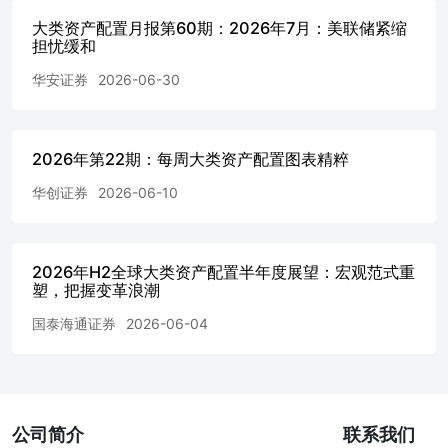
支撑利率低位震荡，债券小幅收涨，中国10年期国债上涨0.
大类资产配置月报第60期：2026年7月：美联储紧缩
善修复市场风险偏好，叠加AI高景气，美股三大指数均涨幅超
担忧缓和
资产的纳斯达克上涨21.4%。美债方面，虽然油价回落使得
就业数据使得美联储政策态度偏鹰，利率有上行压力，美国10
华安证券
2026-06-30
属方面，全球流动性收紧预期，同时美元有重回强势迹象，
解，金价大幅下跌14.2%。原油方面，美伊关系缓解，霍尔
价格回落，ICEWTI原油大跌15.1%。发达市场受益于AI
市场，富时发达市场指数上涨14.7%，富时新兴市场指数上涨11
2026年第22期：每周大类资产配置图表精粹
第二季度全球大类资产表现为：美股>A股>国内债券>美债>港股>
华创证券
2026-06-10
年第二季度大类资产配置组合表现 2026年第二季度自2026年4
30日，保守型、保守稳健型、稳健型、稳健进取型、进取型
5.51%、6.13%、6.39%、10.50%、9.79%，全部组合
表现最优，跑输华泰柏瑞沪深300ETF2.67个百分点，跑赢中证
2026年H2全球大类资产配置半年度展望：宏观范式重
点。在风险控制上，其中：回撤是指持仓净值的阶段高点到
塑，把握变革浪潮
持仓净值低于1，也就是低于本金起始值时。五种风险偏好的资
季度年化波动率分别为5.24%、6.47%、7.39%、11.54%、1
国泰海通证券
2026-06-04
为-1.29%、-1.55%、-1.78%、-3.34%、-3.60%，Beta值分别为0
0.50。同期华泰柏瑞沪深300ETF的年化波动率为21.17%，最
为-0.21%，同期中证10年期国债的年化波动率为1.18%，最大
为-0.10%。 1.32026年第二季度大类资产配置组合归因分析
产配置组合收益率全部为正。分类别看，权益类结构性分化
公司简介
联系我们
券类贡献小幅收益。收益端来看，国泰中证半导体材料设备主