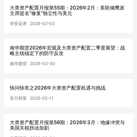
50ETF、易方达中证红利ETF、南方中证申万有色金属ET
大类资产配置月报第55期：2026年2月：美联储鹰派
题ETF、海富通上证城投债ETF、国泰上证5年期国债ETF、华
主席提名“修复”独立性与美元
和大成现金宝A。各组合权益类、债券类和商品类配置权重分别为
华安证券
2026-02-03
61.18%、2.48%；保守稳健型组合24.41%、58.10%、2.49
53.90%、2.81%；稳健进取型组合42.79%、36.01%、6.20
29.65%、8.33%。各组合配置15%货币基金 风险提示：
治冲突风险、全球经济增长不及预期、美联储政策不及预期
南华期货2026年宏观及大类资产配置二季度展望：战
长期策略，需要投资者对资金的期限进行严格评估，较短或
略主线锚定下的防守反攻
合进行长期资产配置，请投资者须知！另外，本报告仅供投
南华期货
2026-03-30
选择，需要投资者综合考虑估值及估值以外各项因素，进行审
12026年第二季度资产配置组合业绩表现和归因分
析..........................................................3 1.
顾....................................................................
快问快答之2026年大类资产配置机遇与挑战
组合表现.............................................................
置组合归因分析.........................................................
东方财富
2026-02-11
析....................................................................................
化模型的资产组合构建及验证........................................................
3.12026年第三季度资产组合配置建
议.............................................................................
大类资产配置月报第56期：2026年3月：地缘冲突与
美国关税扰动加剧
择.....................................................................................
示..........................................................................................