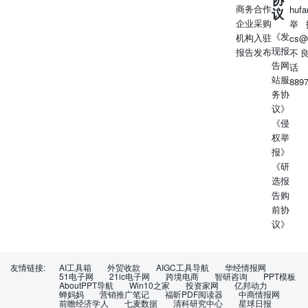
商务合作
huf
议
企业采购
举
《发
机构入驻
cs@
现报
报告发布
不
告网
话
站服
889
务协
议》
《侵
权举
报》
《研
选报
告购
前协
议》
友情链接:
AI工具箱
外贸收款
AIGC工具导航
华经情报网
51电子网
21ic电子网
跨境电商
智研咨询
PPT模板
AboutPPT导航
Win10之家
投资家网
亿邦动力
蝉妈妈
营销推广笔记
福昕PDF阅读器
中商情报网
前瞻经济学人
七麦数据
清科研究中心
星球日报