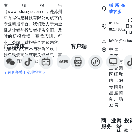
发现报告
联系在
设备ETF、汇添富中证沪港深云计算产业ETF涨幅靠前，南方
（www.fxbaogao.com），是苏州
线客服
互方得信息科技有限公司旗下的
（
0512-
专业研报平台。我们致力于为金
日9
88971002
融从业者与投资者提供全面、及
18
时的研报数据，覆盖宏观、行
hfd04@hufan
业、公司、财报等全方位内容。
官方媒体
客户端
凭借前沿的技术与极简的设计，
中国 ·
我们助您高效获取关键信息，实
江苏 ·
现深度洞察与精准决策。
苏州市
工业园
了解更多关于发现报告 >
区旺墩
路269
号圆融
星座商
务广场
33 层
商业
网
投
服务
站
微
协