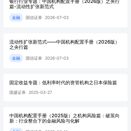
银行行业专题：中国机构配置手册（2026版）之央行
益率下行压力。 •同时，年金/职业年金成为保险资管的二次
篇-流动性扩张新范式
增长曲线。2025年末头部保险资管第三方资金占比近25%，
依托全链条协同优势巩固年金市场份额；产品端创设“固收
金融
国信证券
2026-07-03
+”类产品，并通过资产支持计划、私募资管产品等满足银
行、养老金等机构需求，随着第三方业务收入贡献持续提
升，在绝对收益领域有长期投资能力的保险资管机构将一跃
成为资管新势力。 •风险提示：保费收入增速不及预期；三
流动性扩张新范式——中国机构配置手册（2026版）
方业务承压；长端利率下行；资本市场波动等。 目录 负债
之央行篇
优化：增浮动，加保障01 资负联动：锁收益，稳分红02 配
金融
国信证券
2026-07-03
置策略：哑铃结构持续03 创新拓展：另类发力，三方寻机
04 保险产品分类与保费收入占比 Ø保险产品按照标的可以
分为人身险和财产险。人身险保障个人生命、健康等；财险
保障财产损失。 Ø在市场份额上，人身险保费收入占总保费
固定收益专题：低利率时代的资管机构之日本保险篇
收入的比例均在70%以上。2025年全国累计人身险保费收入
达到46491.44亿元，占总保费收入的76%；在销售渠道上，
国盛证券
2025-03-27
主要有个险渠道、银保渠道、团险渠道、互联网渠道以及电
销渠道；在缴费方式上，分为趸交（一次性付清）和期交；
在保障时期上，分为短期（一年以内）和长期（例如定期和
终身等）。 人身险行业概述 Ø人身保险行业是指以人的生
中国机构配置手册（2025版）之机构风险篇：破茧向
命和身体为保险标的，为被保险人提供风险保障和财务规划
新：行业整合下的金融风险与化解
的行业。人身险保费收入与赔付金额变化趋势大致相同，且