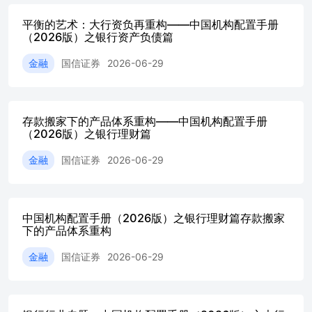
（IFRS9/I17）实施后，险资通过资产负债联动强化收益稳
平衡的艺术：大行资负再重构——中国机构配置手册
定性，尤其是IFRS9将金融资产分为FVTPL、FVOCI、AC
（2026版）之银行资产负债篇
三类，权益资产更多计入FVTPL，利润波动加大，倒逼险
企优化资产配置：一方面拉长久期，2025年头部寿险公司平
金融
国信证券
2026-06-29
均资产久期拉长至12.2年，久期缺口显著缩短；另一方面增
配高股息蓝筹股等稳定分红资产，通过“股息价值策略”提升
净投资收益。2025年乃至后续很长时间，上市险企净投资收
益率成为覆盖刚性负债成本的核心支撑；结合负债端具体产
存款搬家下的产品体系重构——中国机构配置手册
品特性，险资对浮动收益型产品匹配成长风格的权益类资
（2026版）之银行理财篇
产，对传统储蓄险匹配长久期固收和高股息资产，实现成本
收益动态匹配。 核心观点概要 •核心加卫星，哑铃配置结构
金融
国信证券
2026-06-29
持续。险资延续“哑铃型”配置策略，一端强化长久期利率债
配置，2025年超长债占比提升，地方债因免税及资本消耗低
成为核心品种，信用债则向AAA级高等级品种集中，低利
率环境下，向交易要收益，利率波段显著增加；另一端加大
中国机构配置手册（2026版）之银行理财篇存款搬家
下的产品体系重构
权益及另类资产配置，权益方面重点布局高股息红利资产，
2025年股票持仓中金融、公用事业等高股息行业占比提升，
金融
国信证券
2026-06-29
并通过举牌、长期股权投资平滑利润波动；同时另类资产聚
焦私募股权、REITs、黄金等，2025年头部寿险非标配置占
比降至7.7%，但私募股权投资、基础设施债权计划等另类
投资规模显著增加、探索REITs资产配置，对冲传统固收收