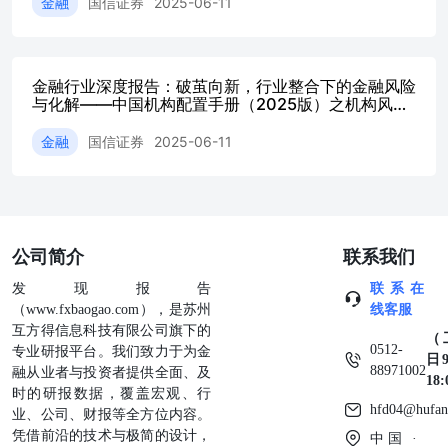
金融
国信证券
2025-06-11
由于运营成本、寿险的长尾效应等问题，保险公司会通过精
算预测设计保费保证利润。 Ø2025年人身险公司原保险保费
收入为43624.2亿元，增长率为8.9%，人身险市场呈现回暖
趋势。这一增长主要得益于居民可支配收入的提升、政府持
金融行业深度报告：破茧向新，行业整合下的金融风险
续增强社会保障力度以及居民消费信心的提升。 人身险险
与化解——中国机构配置手册（2025版）之机构风险
种介绍——寿险 Ø人寿保险，是以被保险人的寿命为保险标
篇
的，且以被保险人的生存或死亡为给付条件的人身保险。除
金融
国信证券
2025-06-11
了身故，部分定期寿险也可保障全残。 Ø寿险因其保障功
能、债务隔离、财富传承等功能而受到消费者的青睐。部分
寿险（如增额终身寿险）还兼具保障与储蓄功能，可帮助投
保人积累财富，并在到期时返还部分现金价值。寿险是人身
险收入中的主导险种，历年累计寿险保费收入均在70%以
公司简介
联系我们
上。 Ø寿险按照期限主要分为定期寿险和终身寿险，这些产
品因其不同特点与条件而适用于不同人群。 人身险险种介
发现报告
联系在
绍——储蓄型保险 Ø储蓄型保险是将保障与储蓄功能结合的
（www.fxbaogao.com），是苏州
线客服
一种保险产品，除了提供基本保障外，还会定期返还一定的
互方得信息科技有限公司旗下的
现金价值或分红。储蓄型保险现阶段主要分为增额终身寿
（
0512-
专业研报平台。我们致力于为金
险、年金险和万能险。 Ø与保障型保险相比，储蓄型保险特
日9
88971002
融从业者与投资者提供全面、及
有的储蓄功能能够帮助被保险人强制储蓄，使得现金价值增
18
时的研报数据，覆盖宏观、行
值，提供中长期稳定现金流，达到养老补充、资产配置、财
hfd04@hufan
业、公司、财报等全方位内容。
富传承等目的。随着市场利率的下降，预计未来储蓄型保险
凭借前沿的技术与极简的设计，
中国 ·
的预定利率可能会进一步下调。 人身险险种介绍——健康