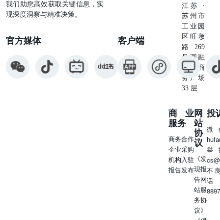
我们助您高效获取关键信息，实
江苏 ·
险 Ø健康保险是指保险公司通过疾病保险、医疗保险、失能
现深度洞察与精准决策。
苏州市
收入损失保险和护理保险等方式对因健康原因导致的损失给
工业园
付保险金的保险。 Ø健康险主要分为重疾险和医疗险。国家
区旺墩
官方媒体
客户端
金融监督管理总局数据显示，2025年全年，保险行业共取得
路269
健康险保费收入9973亿元，同比增长2.05%。截至2025年11
号圆融
月，医疗险作为主力险种保费收入约4550亿元，占比46%，
星座商
疾病险占比约45%，护理险及失能险占比约9%。其中长护
务广场
险近年增速普遍超过50%，虽然基数较小，但在老龄化和全
33 层
国统一推进背景下，有望成为第二增长主线。从长远看，医
疗险或将逐渐成为健康险市场的主导险种。 人身险险种介
商业
网
投
绍——意外险 Ø人身意外保险，又称为意外伤害保险，是指
服务
站
投保人向保险公司缴纳一定金额的保费，当被保险人在保险
微
协
期限内遭受意外伤害，并以此为直接原因造成死亡或残废
商务合作
huf
议
时，保险公司按照保险合同的约定向被保险人或受益人支付
企业采购
举
一定数量保险金的一种保险。它具有短期性，灵活性、保费
《发
机构入驻
cs@
低的特点。 Ø意外险按照保障时间可分为一年期意外险和长
现报
报告发布
不
期意外险等；按特定用途可分为综合意外险、旅游意外险、
告网
话
运动意外险等；按产品形态可分为消费性意外险和返还型意
站服
889
外险等。图：意外险分类及相关产品介绍 成人意外险Ø小蜜
务协
蜂5号（太平洋保险）：18至60岁，1-3类职业可投，健康告
议》
知简单，意外身故/伤残保额最高可达150万等。Ø大护甲6号