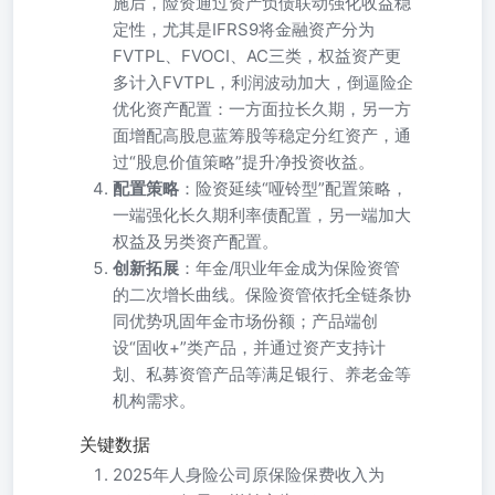
施后，险资通过资产负债联动强化收益稳
定性，尤其是IFRS9将金融资产分为
FVTPL、FVOCI、AC三类，权益资产更
多计入FVTPL，利润波动加大，倒逼险企
优化资产配置：一方面拉长久期，另一方
面增配高股息蓝筹股等稳定分红资产，通
过“股息价值策略”提升净投资收益。
配置策略
：险资延续“哑铃型”配置策略，
一端强化长久期利率债配置，另一端加大
权益及另类资产配置。
创新拓展
：年金/职业年金成为保险资管
的二次增长曲线。保险资管依托全链条协
同优势巩固年金市场份额；产品端创
设“固收+”类产品，并通过资产支持计
划、私募资管产品等满足银行、养老金等
机构需求。
关键数据
2025年人身险公司原保险保费收入为