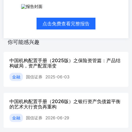
行业研究·行业专题 非银金融·保险 投资评级：优于大市
（维持） 证券分析师：孔祥021-
60375452kongxiang@guosen.com.cnS0980523060004 证券分
点击免费查看完整报告
析师：王文静0755-
81981648wangwenjing@guosen.com.cnS0980526050001 核心
观点概要 •截至2026年4月末，保险业总资产达到42.93万亿
你可能感兴趣
元，资金运用规模亦突破40万亿元。低利率环境下，如何有
效破局资产荒成为影响险资行为、乃至保险股定价的最大叙
事。 •负债优化，拓展浮动收益产品，增加保障类产品。低
中国机构配置手册（2025版）之保险资管篇：产品结
利率环境下，险企通过产品结构调整优化负债成本，一方面
构破局，资产配置渐变
加大分红险、投连险等浮动收益型产品供给，降低刚性负债
压力；另一方面提升健康险、长期护理险等保障型产品占
金融
国信证券
2025-06-03
比，如2025年行业健康险保费达9973亿元，同比增速
2.05%，其中长护险增速超50%。同时保险行业建立预定利
率与市场利率挂钩机制，动态调整产品定价，2025年普通型
人身险预定利率最高值随市场利率下行而调降，缓解利差损
中国机构配置手册（2026版）之银行资产负债篇平衡
风险。随着产品结构从“储蓄主导”向“储蓄+保障”双轮驱动
的艺术大行资负再重构
转型，储蓄型保险侧重“强制储蓄+财富传承”，保障型保险
金融
国信证券
2026-06-29
聚焦医疗、养老等民生需求，形成差异化竞争格局，有效降
低负债端对利率的敏感度。 •响应I9和I17资产负债联动要
求，战略重视净投资收益，锁定高分红资产。新会计准则