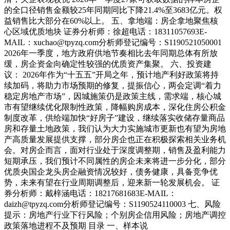
的全口径销售金额较25年同期同比下降21.4%至3683亿元。权
益销售比大部分在60%以上。 五、拿地端：房企拿地聚焦核
心区域优质地块 证券分析师：徐超电话：18311057693E-
MAIL：xuchao@tpyzq.com分析师登记编号：S1190521050001
2026年一季度，地方政府供地节奏相比去年同期总体有所放
缓，房企资金向确定性较强的优质资产集聚。 六、投资建
议： 2026年作为“十五五”开局之年，预计地产利好政策将持
续加码，将助力市场预期的修复，提振信心，两会定调“着力
稳定房地产市场”，因城施策仍是政策主线，需求端，核心城
市有望继续优化限制性政策，降幅购房成本，深化住房公积金
制度改革，供给端加快“好房子”建设，继续落实收储存量商品
房和存量土地政策，我们认为大力实施城市更新也有望为房地
产高质量发展提供支撑，部分房企也正在积极探索相关业务机
会。对房企而言，面对行业处于深度调整期，销售及盈利能力
短期承压，我们预计不同属性的房企未来将进一步分化，部分
优质央国企龙头房企融资情况较好，债务健康，具备竞争优
势，未来有望在行业周期调整后，迎来新一轮发展机会。 证
券分析师：戴梓涵电话：18217681683E-MAIL：
daizh@tpyzq.com分析师登记编号：S1190524110003 七、风险
提示：房地产行业下行风险；个别房企信用风险；房地产调控
政策落地进程不及预期 目录 一、样本说