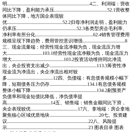
明......................................................................4二、利润端：营收
同比下降，盈利能力承压.............................................52.1营收整
体同比下降，地方国企表现较
优...............................................52.2归母净利润走弱，盈利能力
仍承压...................................................52.3各类型房企毛利率、
净利率有所分化.................................................62.4销售管理费用
规模呈现下降趋势，费用管控意识增强....................................8
三、现金流量端：经营性现金流净额为负，现金流压力增
大..............................103.1经营性现金流净额为负，现金流压力
增大............................................103.2投资活动维持同比净流
出，央企投资支出减少........................................113.3筹资性净
现金流为净流出，央企净流出相对较
多.......................................12四、负债端：有息债务规模小幅下
降，短期债务压力仍存................................134.1有息债务规模
整体小幅下降........................................................134.2剔预资产
负债率和现金短债比降低，净负债率提
高.....................................14五、销售端：销售金额同比下滑，
央企表现较优........................................17六、拿地端：房企拿地
聚焦核心区域优质地块..........................................20七、投资建
议.....................................................................22八、风险提
示.....................................................................23 图表目录 图表