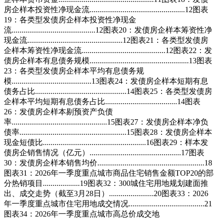
房企样本投资性净现金流.................................................12图表
19：各类型发债房企样本投资性净现金
流...........................................12图表20：发债房企样本筹资性净
现金流.................................................12图表21：各类型发债房
企样本筹资性净现金流...........................................12图表22：发
债房企样本有息债务规模...................................................13图表
23：各类型发债房企样本平均有息债务规
模.........................................13图表24：发债房企样本短期有息
债务占比...............................................14图表25：各类型发债房
企样本平均短期有息债务占比.....................................14图表
26：发债房企样本剔预资产负债
率.................................................15图表27：发债房企样本净负
债率.......................................................15图表28：发债房企样本
现金短债比.....................................................16图表29：样本发
债房企销售情况（亿元）...............................................17图表
30：发债房企样本销售均价.......................................................18
图表31：2026年一季度重点城市商品住宅销售金额TOP20的部
分热销项目...................19图表32：300城住宅用地规划建面推
出、成交走势（截至3月28日）.......................20图表33：2026
年一季度重点城市住宅用地成交情况.......................................21
图表34：2026年一季度重点城市高总价成交地