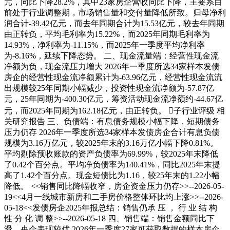
元，同比下降28.2%，其中23家房企营收同比下降，主要系目
前处于行业调整期，市场销售量和交付量降低所致。归母净利
润合计-39.42亿元，而去年同期合计为15.53亿元，较去年同期
由正转负，平均毛利率为15.22%，而2025年同期毛利率为
14.93%，净利率为-11.15%，而2025年一季度平均净利率
为-8.16%，延续下降态势。 二、现金流量端：经营性现金流
净额为负，现金流压力增大 2026年一季度所选34家样本发债
房企的经营性现金流净额累计为-63.96亿元，经营性现金流流
出规模较25年同期小幅减少，投资性现金流净额为-57.87亿
元，25年同期为-400.30亿元，筹资活动现金流净额约-44.67亿
元，而2025年同期为162.18亿元，由正转负。 子行业评级 相
关研究报告 三、负债端：有息债务规模小幅下降，短期债务
压力仍存 2026年一季度所选34家样本发债房企合计有息负债
规模为3.16万亿元，较2025年末的3.16万亿小幅下降0.81%。
平均剔除预收账款的资产负债率为69.99%，较2025年末降低
了0.42个百分点。平均净负债率为140.41%，同比2025年末提
高了1.42个百分点。现金短债比为1.16，较25年末的1.22小幅
降低。 <<销售同比降幅收窄，房企资金压力仍存>>--2026-05-
19<<4月一线城市新房和二手房价格整体环比均上涨>>--2026-
05-18<<发债房企2025年报总结：销售仍承 压 ， 行 业 结 构
性 分 化 调 整>>--2026-05-18 四、销售端：销售金额同比下
滑，央企表现较优 2026年一季度27家可获取数据的样本房企