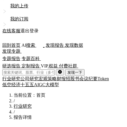
我的上传
我的订阅
在线客服
退出登录
回到首页
AI
搜索
发现报告
发现数据
发现专题
专题报告
专题百科
研选报告
定制报告
VIP
权益
付费社群
发现一下
行业研究
公司研究
宏观策略
财报
招股书
会议纪要
Token
低空经济
十五五
AIGC
大模型
当前位置：首页
/
行业研究
/
报告详情