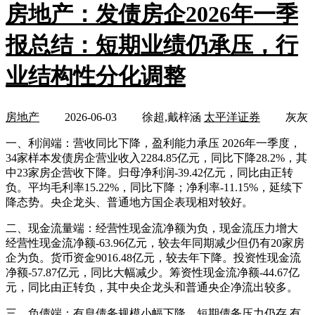
房地产：发债房企2026年一季
报总结：短期业绩仍承压，行
业结构性分化调整
房地产
2026-06-03
徐超,戴梓涵
太平洋证券
灰灰
一、利润端：营收同比下降，盈利能力承压 2026年一季度，
34家样本发债房企营业收入2284.85亿元，同比下降28.2%，其
中23家房企营收下降。归母净利润-39.42亿元，同比由正转
负。平均毛利率15.22%，同比下降；净利率-11.15%，延续下
降态势。央企龙头、普通地方国企表现相对较好。
二、现金流量端：经营性现金流净额为负，现金流压力增大
经营性现金流净额-63.96亿元，较去年同期减少但仍有20家房
企为负。货币资金9016.48亿元，较去年下降。投资性现金流
净额-57.87亿元，同比大幅减少。筹资性现金流净额-44.67亿
元，同比由正转负，其中央企龙头和普通央企净流出较多。
三、负债端：有息债务规模小幅下降，短期债务压力仍存 有