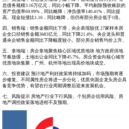
息债务规模3.16万亿元，同比小幅下降。平均剔除预收账款的
资产负债率69.99%，同比略降；净负债率140.41%，同比提
高。现金短债比1.16，同比略降，但仍有部分房企低于1倍。
四、销售端：销售金额同比下滑，央企表现较优 27家样本房
企全口径销售金额3683亿元，同比下降21.4%。央企龙头和普
通央企销售金额同比下降幅度较小。部分房企销售均价上升。
五、拿地端：房企拿地聚焦核心区域优质地块 地方政府供地
节奏放缓，土地出让金同比下降45.7%。房企资金向核心城市
优质地块集聚，广州、杭州等地出现高价地块成交。
六、投资建议 预计地产利好政策将持续加码，市场预期将逐
步修复。不同属性房企将进一步分化，优质央国企龙头房企具
备竞争优势，有望在行业周期调整后迎来发展机会。
七、风险提示 房地产行业下行风险、个别房企信用风险、房
地产调控政策落地进程不及预期。