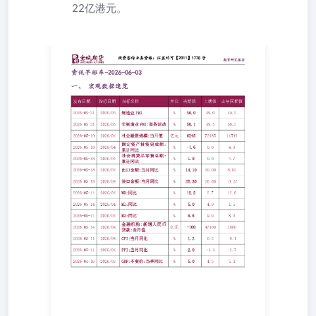
22亿港元。
一、宏观数据速览 二、商品投资参考 综合 1、当地时间6月
2日，美国中央司令部表示，美国海军“亚伯拉罕·林肯”号航
空母舰正在阿拉伯海航行，并继续支持美国针对伊朗实施的
海上封锁行动。美国中央司令部称，为确保相关封锁措施得
到执行，美军已对122艘商业船只进行了改道处理。当前，
美军仍在中东地区维持大规模军事部署，以支持针对伊朗的
军事和海上行动。 2、据伊朗方面消息，霍尔木兹海峡船舶
通行许可申请系统已全面开放，全球船东和船长可提交通行
申请。审核通过后，船舶将获得通行许可。伊朗媒体披露伊
美信息交换“已暂停数日”，尽管一些西方媒体和官员称仍在
正常推进，但实际情况并非如此。不过，美国总统特朗普表
示，美伊之间的对话一直在持续进行。美国国务卿鲁比奥表
示，美国仍在与伊朗谈判，但他不确定何时能达成协议。
3、Wind数据显示，6月2日，国内商品有40个品种基差为正
值，30个品种基差为负值。其中，郑棉、聚丙烯、鸡蛋基差
最大，现货较期货分别升水1393.00元/吨、1139.00元/吨、
996.00元/500千克；沪锡、丁二烯橡胶、沪镍基差最小，现
货较期货分别贴水7320.00元/吨、2900.00元/吨、1380.00元/