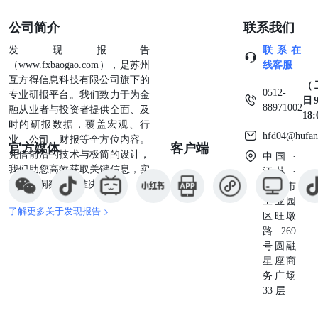
少8500万桶，IEA5月展望显示2026年二季度需求降幅最
大，炼油厂开工率大幅削减。乐观者认为夏季市场将持续紧
公司简介
联系我们
张，悲观者认为霍尔木兹海峡重新开放情况会缓解。 3、阿
联酋阿布扎比国家石油公司（ADNOC）透露，该公司计划
发现报告
联系在
修建一条成品油管线，实现运输路线绕开霍尔木兹海峡。同
（www.fxbaogao.com），是苏州
线客服
时，阿联酋还在研讨新建一条 东西走向原油干线，建成后
互方得信息科技有限公司旗下的
（
其他海湾产油国可借道阿联酋境内管线绕开霍尔木兹海峡出
0512-
专业研报平台。我们致力于为金
日9
海。 4、国际能源署石油部负责人称，紧急释放石油储备只
88971002
融从业者与投资者提供全面、及
18
是权宜之计，无法解决石油供应问题。 5、巴西国家石油、
时的研报数据，覆盖宏观、行
hfd04@hufan
天然气和生物燃料管理局数据显示，巴西4月天然气产量达
业、公司、财报等全方位内容。
官方媒体
客户端
到2.067亿立方米，同比增长23%。 6、美国上周API原油库
凭借前沿的技术与极简的设计，
中国 ·
存减少675.7万桶，预期为减少360.5万桶，前值为减少281.9
我们助您高效获取关键信息，实
江苏 ·
万桶。美国至5月29日当周API取暖油库存49.8万桶，前值
现深度洞察与精准决策。
苏州市
24.6万桶。 7、韩国产业通商资源部表示，鉴于霍尔木兹海
工业园
了解更多关于发现报告 >
峡局势持续动荡，政府将与私营企业合作的原油互换机制延
区旺墩
长至本月底。韩国政府于今年4月推出原油互换机制，旨在
路269
伊朗冲突爆发后稳定国内燃料供应。迄今为止，韩国政府已
号圆融
与私营企业交易了总计2100万桶原油库存。 农产品 1、从
星座商
农业农村部获悉，截至6月2日17时，全国已收获夏粮小麦
务广场
1.19亿亩，收获进度35.09%。当日收获2386万亩、投入联合
33 层
收割机28.92万台。目前安徽麦收进度近七成、河南近五
成、江苏过两成、陕西过一成。 2、当前猪价处于底部僵持