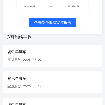
吨。 4、上海出台21条举措深化全球资产管理中心建设，力
争到2030年，上海资产管理规模达55万亿元，全国占比达
1/3。上海将支持科创属性突出的科技型企业上市、并购；
加快推出液化天然气期货和期权，做好电力期货、算力期货
研发准备；推动科创50、深证100、创业板股指期货和期
点击免费查看完整报告
权、国债期权等产品上市；推动优化“沪港通”“中欧通”“债
券通”等机制；稳步扩大黄金市场制度型对外开放。 金属
1、第一季度官方机构净买入244吨黄金，高于上一季度和五
你可能感兴趣
年平均水平，约五分之一开采出的黄金为官方持有。黄金牛
市逻辑在于，俄罗斯约3000亿美元储备被冻结后，部分储备
管理者欲减少对可能受制裁交易对手的依赖，即 便金价不
资讯早班车
低、部分持有者抛售，官方买家仍倾向买入，买盘源于危机
宝城期货
2025-05-22
时黄金的可获取性。 2、2026年以来，国际黄金市场走出了
一轮暴涨暴跌的“过山车”行情。Wind数据显示，伦敦金自年
初一路冲高，于1月29日触及5598.75美元/盎司的历史峰
值，随后急速回撤，3月最深下探至4098.25美元/盎司，年
资讯早班车
内最大回撤幅度突破26%。截至6月2日，伦敦金现在4491美
元/盎司上下波动，市场表现仍为横盘震荡。记者注意到，
宝城期货
2025-06-19
近期，交通银行、华夏银行、招商银行等银行已下调挂钩黄
金的结构性存款产品预期利率。 3、今年以来，金属锡表现
抢眼。这个曾经相对“小众”的品种，因被贴上“算力金属”的
资讯早班车
标签，突然站到了聚光灯下。自此前两次高位回落调整之