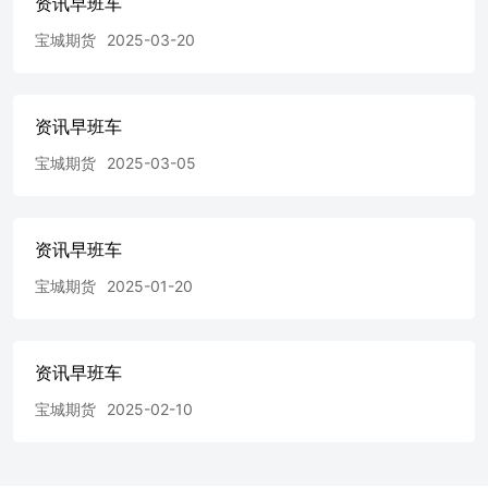
资讯早班车
全球官方储备资产总额中的占比已升至27%，美国国债的同
期占比降至22%，黄金成为全球官方储备第一大资产。 煤
宝城期货
2025-03-20
焦钢矿 1、美国总统特朗普签署文件，暂时调整部分进口钢
铝铜产品关税，从6月8日开始实施，至2027年12月31日到
期。其中，收割机和一些其他农业机械适用的进口从价关税
资讯早班车
从25%下调至15%，进口产品钢铝铜本地成分含量比例门槛
从95%下调至85%。 2、降低农业机械关税，减轻美国农民
宝城期货
2025-03-05
和设备制造商投入成本，防止供应链瓶颈；激励外国公司采
购美国材料，推动国内金属生产需求。分析人士认为调整时
机或有政治动机，旨在中期选举前支持关键农业州，但白宫
将其与制造业复兴联系，称是重建工业基础的成功战略。
资讯早班车
3、加拿大政府负责加美贸易的部长勒布朗：已就美国对汽
宝城期货
2025-01-20
车、钢铁、铝及软木征收的关税问题提出了关切。 能源化
工 1、上海市人民政府网站6月2日消息，上海市人民政府办
公厅印发的《关于深化上海全球资产管理中心建设的若干意
见》提出，力争到2030年，上海资产管理规模达55万亿元，
资讯早班车
全国占比达1/3；支持科创属性突出的科技型企业上市、并
购；加快推出液化天然气期货和期权，做好电力期货、算力
宝城期货
2025-02-10
期货研发准备。 2、石油市场仍在寻求平衡，4月中东日产
1050万桶产能停产，最新预测显示二季度库存将大幅减少。
虽投资者看到局势缓和迹象，但3月全球可观测石油库存减