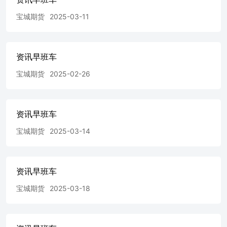
后，3月下 旬 以来 ， 锡 市 场 期现 货 价 格 同步 走 强 ，
宝城期货
2025-03-11
其 中沪 锡 期 货 主力 合 约 一 度从323010元/吨低点攀升至
最高449960元/吨，区间累计最大涨幅近四成。业内人士认
为，锡价这一轮上涨是供需两端共同作用的结果。供应端，
缅甸佤邦复产进度不及预期、印尼资源管控趋严、非洲产区
资讯早班车
扰动不断，全球锡供应弹性偏低；需求端，AI算力、半导
宝城期货
2025-02-26
体等领域持续打开新的消费空间。虽然长期需求基本面具有
显著优势，但当前偏高的锡价已制约了下游采购的积极性，
短期锡价或维持高位震荡。中长期来看，锡价运行中枢有望
逐步抬升。 4、据伦敦金属交易所最新全球库存数据，6月1
资讯早班车
日，铝库存335450吨，创逾3年零7个月新低，减少2250吨；
铜库存384250吨，创逾1个月新低，减少1800吨；镍库存
宝城期货
2025-03-14
275340吨，创逾4个月新低，减少1104吨；锡库存8845吨，
减少5吨；铅库存313950吨，减少5吨；锌库存113300吨，减
少5吨；铝合金库存1500吨，持稳于逾5年零2个月低位；钴
库存99吨，持稳于逾1年零11个月低位。 5、美伊冲突持续
资讯早班车
之际，印度央行或出售部分黄金储备，以保护外汇储备免受
宝城期货
2025-03-18
中东局势的经济影响。根据评估，截至5月22日的两周内，
印度央行出售了价值约120亿美元的黄金。如果得到证实，
这些交易表明政策制定者对伊朗冲突带来的经济压力日益担
忧。 6、欧洲央行发布报告指出，截至2025年年底，黄金在