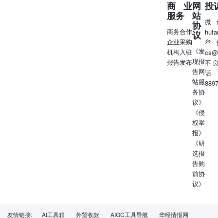
商业
网
投
阶段：5月全国均价在9.3-9.8元/公斤区间震荡，始终没能站
服务
站
稳11元/公斤（5.5元/斤）关键关口，6月均价会比5月略高1-
微
协
2毛/公斤，但依然是低位震荡，很难出现大幅上涨。真正的
商务合作
huf
议
趋势性上涨要等到9月之后，四季度才会进入盈利窗口。
企业采购
举
《发
3、农业农村部、国家发改委负责人就《加快农业农村现代
机构入驻
cs@
现报
化“十五五”规划》答记者问表示，《规划》统筹考虑发展基
报告发布
不
告网
础、支撑条件、现实需要，围绕推动基本实现农业现代化、
话
站服
农村基本具备现代生活条件取得重大进展，科学设置目标指
889
务协
标，提出到2030年粮食等重要农产品供给保障能力稳步提
议》
升，粮食综合生产能力达到1.45万亿斤左右，粮食安全根基
《侵
持续夯实；农业质量效益和竞争力不断提高，农业及相关产
权举
业增加值达到25.8万亿元。 4、官方数据显示，截至5月31
报》
日，欧盟2025/26年度玉米进口量为1669万吨，上年同期为
《研
1837万吨。截至5月31日，欧盟2025/26年度棕榈油进口量为
选报
260万吨，去年同期进口量为275万吨。 三、股票市场要闻
告购
1、A股震荡攀升，上证指数收涨0.43%报4075.1点，深证成
前协
指涨1.63%，创业板指涨2.66%，万得全A涨0.75%，市场成
议》
交额2.81万亿元。算力硬件产业链再度走强，CPO、光纤方
向爆发。元件、AIPC、PCB、MLCC概念走强。煤炭股延续
强势。影视院线、短剧游戏概念走低。 2、香港恒生指数收
涨2.52%报26038.32点，恒生科技指数大涨4.72%，恒生中
友情链接:
AI工具箱
外贸收款
AIGC工具导航
华经情报网