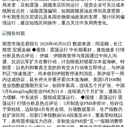
局未变；豆粕震荡，跟随美豆区间运行，现货企业可关注成本
线附近点价；油脂震荡偏弱，短期跟随原油反弹但高度受限，
中长期受厄尔尼诺以及各国生物柴油政策的支撑，预计区间偏
强运行，建议短线区间操作，重点关注中东局势变化。
期货市场交易指引 2026年06月02日 数据来源：同花顺，长江
期货 宏观金融 ◆股指：震荡运行 中长期看好，逢低做多 行情
分析及热点评论： 伊媒：伊朗将暂停与美国通过中间人沟
通、抗议以军扩大在黎行动，计划彻底封锁霍尔木兹海峡。特
朗普：以色列和黎真主党的所有交火行动将立即停止，与伊谈
判正“快速推进”，尚未收到伊朗暂停谈判消息，美伊或于一周
内达成协议，延长停火并重开霍尔木兹海峡。美国5月ISM制
造业指数超预期升至54，创四年新高，连续五个月扩张。中国
5月RatingDog制造业PMI为51.8，连续第六个月扩张，通胀压
力缓解。中东波折，股指或震荡运行。 ◆国债：震荡运行 震
荡运行 行情分析及热点评论： 5月制造业PMI录得50，恰好位
于荣枯线，边际较4月有所走弱。分项数据显示，生产指数仍
处扩张区间，但新订单指数由50.6回落至49.9，重返荣枯线以
下，表明需求端压力仍存。非制造业PMI受“五一”假期消费带