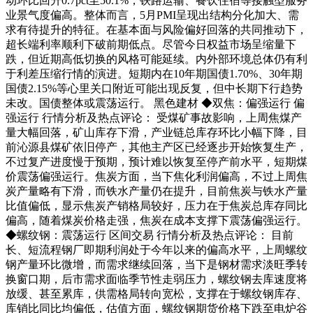
动环比回升0.7pct至50.1%，铁路运输、餐饮住宿等接触型服务
业景气度偏高。整体而言，5月PMI呈现出结构分化加大、需
求有待提升的特征。在基本面与风险偏好回落的共同推动下，
超长端利率顺利下破前期低点。尽管今日权益市场呈缩量下
跌，但近期高低切换的风格可能延续。内外部环境总体仍有利
于利差压缩行情的演进。短期内在10年期国债1.70%、30年期
国债2.15%等心里关口附近可能出现反复，但中长期下行趋势
未改。国债整体或震荡运行。 黑色建材 ◆双焦：偏强运行 偏
强运行 行情分析及热点评论： 受煤矿事故影响，上周焦煤产
量大幅回落，矿山库存下滑，产业链总库存环比小幅下降，目
前沁源县煤矿依旧停产，其他主产区已经逐步开始恢复生产，
不过复产进度慢于预期，预计难以恢复至停产前水平，短期煤
价震荡偏强运行。焦炭方面，当下焦化利润偏高，不过上周焦
炭产量略有下滑，而铁水产量仍在提升，目前焦炭与铁水产量
比值偏低，显示焦炭产销格局较好，压力在于焦炭总库存同比
偏高，随着煤炭价格走强，焦炭在成本支撑下震荡偏强运行。
◆螺纹钢：震荡运行 区间交易 行情分析及热点评论： 目前
长、短流程钢厂即期利润处于今年以来的偏高水平，上周螺纹
钢产量环比微增，而需求继续回落，当下是钢材需求淡旺季转
换窗口期，后市需求面临季节性走弱压力，螺纹钢去库速度将
放缓、甚至累库，供需格局转向宽松，支撑在于螺纹钢库存、
库销比同比均偏低，估值方面，螺纹钢期货价格下跌至电炉谷