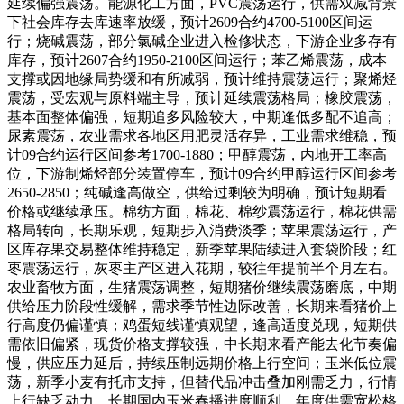
延续偏强震荡。能源化工方面，PVC震荡运行，供需双减背景
下社会库存去库速率放缓，预计2609合约4700-5100区间运
行；烧碱震荡，部分氯碱企业进入检修状态，下游企业多存有
库存，预计2607合约1950-2100区间运行；苯乙烯震荡，成本
支撑或因地缘局势缓和有所减弱，预计维持震荡运行；聚烯烃
震荡，受宏观与原料端主导，预计延续震荡格局；橡胶震荡，
基本面整体偏强，短期追多风险较大，中期逢低多配不追高；
尿素震荡，农业需求各地区用肥灵活存异，工业需求维稳，预
计09合约运行区间参考1700-1880；甲醇震荡，内地开工率高
位，下游制烯烃部分装置停车，预计09合约甲醇运行区间参考
2650-2850；纯碱逢高做空，供给过剩较为明确，预计短期看
价格或继续承压。棉纺方面，棉花、棉纱震荡运行，棉花供需
格局转向，长期乐观，短期步入消费淡季；苹果震荡运行，产
区库存果交易整体维持稳定，新季苹果陆续进入套袋阶段；红
枣震荡运行，灰枣主产区进入花期，较往年提前半个月左右。
农业畜牧方面，生猪震荡调整，短期猪价继续震荡磨底，中期
供给压力阶段性缓解，需求季节性边际改善，长期来看猪价上
行高度仍偏谨慎；鸡蛋短线谨慎观望，逢高适度兑现，短期供
需依旧偏紧，现货价格支撑较强，中长期来看产能去化节奏偏
慢，供应压力延后，持续压制远期价格上行空间；玉米低位震
荡，新季小麦有托市支持，但替代品冲击叠加刚需乏力，行情
上行缺乏动力，长期国内玉米春播进度顺利，年度供需宽松格