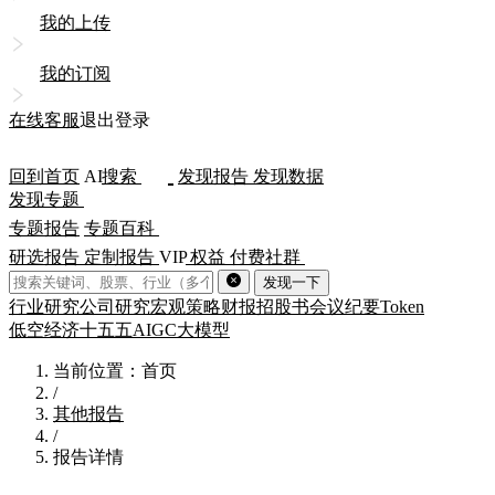
我的上传
我的订阅
在线客服
退出登录
回到首页
AI
搜索
发现报告
发现数据
发现专题
专题报告
专题百科
研选报告
定制报告
VIP
权益
付费社群
发现一下
行业研究
公司研究
宏观策略
财报
招股书
会议纪要
Token
低空经济
十五五
AIGC
大模型
当前位置：首页
/
其他报告
/
报告详情