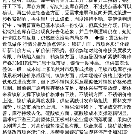
化，型材、线缆、原生铝合金开工上升，板带开工持稳，铝箔
开工下降。库存方面，铝锭社会库存高位，不过拐点基本可以
确认。再生铸造铝合金方面，受需求走弱和反向开票政策进一
步收紧影响，再生铝厂开工偏低，周度维持平稳。美伊谈判进
行中，特朗普宣称已基本谈成一份协议，但真实性存疑。国内
铝锭社会库存已出现良好去化迹象，并且中期逻辑仍在，短期
行情或多有反复，仍然建议滚动布局多单。 ◆镍：震荡运行
逢低做多 行情分析及热点评论： 镍矿方面，市场逐步消化镍
矿新计价方式，矿价依旧强势。但冶炼端对此价格接受度极为
有限，市场陷入僵持。精炼镍方面，埃赫曼因镍矿紧缺即将停
产叠加MHP减产消息干扰市场，镍价一度冲高。 但供需表现
整体一般，成本端上涨虽然对市场形成扰动，但镍市场库存持
续累积对镍价形成压制。镍铁方面，成本端镍矿价格上涨对镍
铁形成强劲支撑，但下游不锈钢采买意愿偏低对镍铁价格形成
压制。目前钢厂原料库存整体充足，整体采买节奏放缓，整体
来看镍矿支撑下镍铁价格难有下跌。不锈钢方面，不锈钢价格
上涨。镍矿消息再度发酵，供应紧缺引发市场担忧，原料支撑
强势，现货市场报价上调。下游买涨情绪下，市场成交有所改
善，库存持续去化。硫酸镍方面，硫酸镍成本支撑逻辑明显。
需求端下游三元前驱体及正极材料企业需求回落明显，采购仍
以刚需为主，对高价镍盐接受度有限。综合来看，镍矿基准价
格修改市场逐渐消化，埃赫曼因镍矿紧缺即将停产叠加MHP