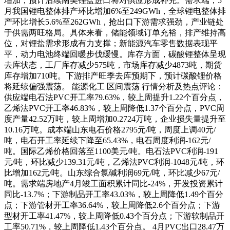
增加，预计后续南美锂盐进口将对供应形成补充。需求端，5
月我国锂电整体排产环比增加6%至249GWh，全球锂电整体排
产环比增长5.6%至262GWh，抢出口下游需求强劲，产业链处
于供需两旺格局。具体来看，储能领域订单充裕，排产维持高
位，对锂盐需求形成有力支撑；新能源汽车零售数据表现平
平，动力电池终端回暖步伐缓慢。库存方面，碳酸锂整体呈现
去库状态，工厂库存减少575吨，市场库存减少4873吨，期货
库存增加710吨。下游排产旺季去库预期下，预计碳酸锂价格
将延续偏强震荡。 能源化工 区间震荡 行情分析及热点评论：
供应端电石法PVC开工率79.63%，较上周提升1.22个百分点，
乙烯法PVC开工率46.83%，较上周降低1.37个百分点，PVC周
度产量42.52万吨，较上周增加0.2724万吨，企业损失量提升至
10.16万吨。成本端山东电石价格2795元/吨，周度上调40元/
吨，电石开工率延续下降至65.43%，电石周度利润-162元/
吨。国际乙烯价格回落至1100美元/吨。电石法PVC利润-191
元/吨，环比减少139.31元/吨，乙烯法PVC利润-1048元/吨，环
比增加162元/吨。山东综合氯碱利润69元/吨，环比减少67元/
吨。需求端房地产4月竣工面积累计同比-24%，开发投资累计
同比-13.7%；下游制品开工率43.03%，较上周降低1.49个百分
点；下游管材开工率36.64%，较上周降低2.6个百分点；下游
型材开工率41.47%，较上周降低0.43个百分点；下游软制品开
工率50.71%，较上周降低1.43个百分点。 4月PVC出口28.47万