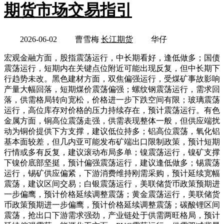
期货市场交易指引
2026-06-02
曹雪梅
长江期货
华仔
宏观金融方面，股指震荡运行，中长期看好，逢低做多；国债
震荡运行，短期内在关键点位附近可能出现反复，但中长期下
行趋势未改。黑色建材方面，双焦偏强运行，受煤矿事故影响
产量大幅回落，短期煤价震荡偏强；螺纹钢震荡运行，需求回
落，供需格局转向宽松，价格进一步下跌空间有限；玻璃震荡
运行，高位库存对价格的压力持续存在，预计震荡运行。有色
金属方面，铜高位震荡走强，供需表现整体一般，但供应端扰
动为铜价提供下方支撑，建议低位持多；铝高位震荡，氧化铝
基本面较差，但几内亚可能发布矿端出口限制政策，预计短期
行情或多有反复，建议滚动布局多单；镍震荡运行，镍矿支撑
下镍价底部坚挺，预计偏强震荡运行，建议逢低做多；锡震荡
运行，锡矿供应偏紧，下游消费维持刚需采购，预计延续宽幅
震荡，建议区间交易；白银震荡运行，美联储货币政策预期进
一步偏鹰，预计价格延续调整震荡；黄金震荡运行，美联储货
币政策预期进一步偏鹰，预计价格延续调整震荡；碳酸锂区间
震荡，抢出口下游需求强劲，产业链处于供需两旺格局，预计