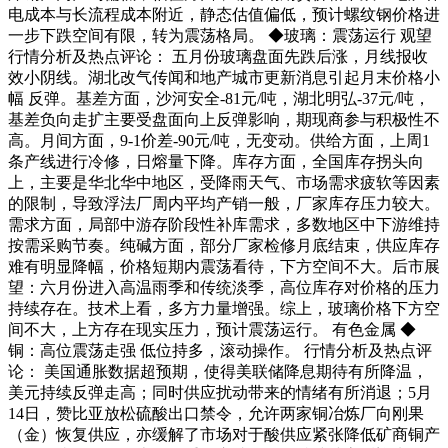
电成本与长流程成本附近，静态估值偏低，预计螺纹钢价格进
一步下跌空间有限，转为震荡格局。 ◆玻璃：震荡运行 观望
行情分析及热点评论： 五月份玻璃盘面先跌后涨，月线报收
效小阴线。湖北改气传闻和地产城市更新消息引起月末价格小
幅 反弹。基差方面，沙河安全-81元/吨，湖北明弘-37元/吨，
基差负向走扩主要受盘面向上反弹影响，期现商参与积极性不
高。月间方面，9-1价差-90元/吨，无变动。供给方面，上周1
条产线进行冷修，日熔量下降。库存方面，全国库存拐头向
上，主要是华北华中地区，受降雨天气、市场需求疲软等因素
的限制，导致浮法厂周内平均产销一般，厂家库存压力较大。
需求方面，局部中游存阶段性补库需求，多数地区中下游维持
按需采购节奏。纯碱方面，部分厂家检修月底结束，供应库存
难有明显降幅，价格短期内震荡看待，下方空间不大。后市展
望：六月份进入高温雨季和传统淡季，高位库存对价格的压力
持续存在。技术上看，多方力量增强。综上，玻璃价格下方空
间不大，上方存在现实压力，预计震荡运行。 有色金属 ◆
铜：高位震荡走强 低位持多，滚动操作。 行情分析及热点评
论： 美国通胀数据超预期，使得美联储降息期待有所降温，
美元持续反弹走高；同时供应扰动带来的情绪有所消退；5月
14日，赞比亚放松硫酸出口禁令，允许两家铜冶炼厂向刚果
（金）恢复供应，亦缓解了市场对于酸供应紧张降低矿商铜产