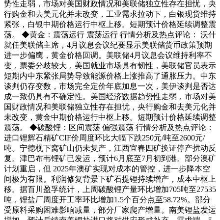
势性走弱，市场对美国财政情况和美联储独立性存在担忧，央
行购金和去美元化并未改变，工业需求拉动下，白银现货维持
紧张，白银中期价格运行中枢上移。短期预计价格延续调整震
荡。 ◆黄金：震荡运行 震荡运行 行情分析及热点评论： 沃什
就任美联储主席，4月议息会议纪要显示美联储货币政策预期
进一步偏鹰，黄金价格回调。美联储4月议息会议维持利率不
变，票委分歧较大，美国就业市场具有韧性，美联储官员表示
短期内中东紧张局势导致能源价格上涨推高了通胀压力。中东
谈判仍存变数，市场完全定价年底加息一次，美伊谈判是否达
成一致仍具有不确定性。美国经济数据趋势性走弱，市场对美
国财政情况和美联储独立性存在担忧，央行购金和去美元化并
未改变，黄金中期价格运行中枢上移。短期预计价格延续调整
震荡。 ◆碳酸锂：区间震荡 偏强震荡 行情分析及热点评论：
进口锂辉石精矿CIF价周度环比大幅下跌250元/吨至2600元/
吨。宁德枧下窝矿山仍未复产，江西宜春四矿换证停产扰动反
复。津巴布韦锂矿已发运，预计6月底至7月初到港。部分澳矿
计划重启，但 2025年澳矿实现对成本的管控，进一步降本空
间极为有限。利润修复背景下矿石提锂持续增产，成本中枢上
移。据百川盈孚统计，上周碳酸锂产量环比增加705吨至27535
吨，锂盐厂周度开工率环比增加1.5个百分点至58.72%。部分
受原料采购困难影响减量，部分厂家爬产增量。南美锂盐发运