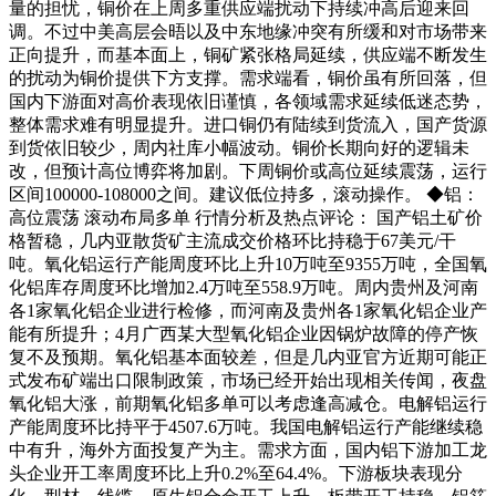
量的担忧，铜价在上周多重供应端扰动下持续冲高后迎来回
调。不过中美高层会晤以及中东地缘冲突有所缓和对市场带来
正向提升，而基本面上，铜矿紧张格局延续，供应端不断发生
的扰动为铜价提供下方支撑。需求端看，铜价虽有所回落，但
国内下游面对高价表现依旧谨慎，各领域需求延续低迷态势，
整体需求难有明显提升。进口铜仍有陆续到货流入，国产货源
到货依旧较少，周内社库小幅波动。铜价长期向好的逻辑未
改，但预计高位博弈将加剧。下周铜价或高位延续震荡，运行
区间100000-108000之间。建议低位持多，滚动操作。 ◆铝：
高位震荡 滚动布局多单 行情分析及热点评论： 国产铝土矿价
格暂稳，几内亚散货矿主流成交价格环比持稳于67美元/干
吨。氧化铝运行产能周度环比上升10万吨至9355万吨，全国氧
化铝库存周度环比增加2.4万吨至558.9万吨。周内贵州及河南
各1家氧化铝企业进行检修，而河南及贵州各1家氧化铝企业产
能有所提升；4月广西某大型氧化铝企业因锅炉故障的停产恢
复不及预期。氧化铝基本面较差，但是几内亚官方近期可能正
式发布矿端出口限制政策，市场已经开始出现相关传闻，夜盘
氧化铝大涨，前期氧化铝多单可以考虑逢高减仓。电解铝运行
产能周度环比持平于4507.6万吨。我国电解铝运行产能继续稳
中有升，海外方面投复产为主。需求方面，国内铝下游加工龙
头企业开工率周度环比上升0.2%至64.4%。下游板块表现分