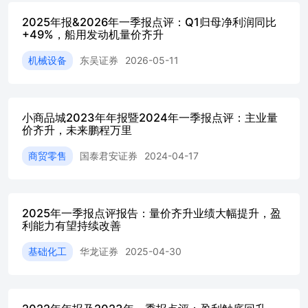
行业研究经验。曾任职于中泰证券、西部证券，作为团队核
心成员，入选证券时报·新财富杂志最佳分析师第4名
2025年报&2026年一季报点评：Q1归母净利润同比
（2025）、第5名（2024）。2026年加入华创证券研究所。
+49%，船用发动机量价齐升
研究方向：制冷剂、煤化工、氯碱、聚氨酯、生物柴油
SAF、绿色能源、液冷等板块，以及部分化工新材料标的。
机械设备
东吴证券
2026-05-11
研究员：王锐 东北财经大学硕士，4年化工新材料行业研究
经验，曾任职于山西证券，2026年加入华创证券研究所。研
究方向：维生素、氨基酸、染料、吸附分离材料、合成生物
小商品城2023年年报暨2024年一季报点评：主业量
学、人形机器人/人工智能/消费电子新材料。 华创证券机构
价齐升，未来鹏程万里
销售通讯录 华创行业公司投资评级体系 基准指数说明： A
股市场基准为沪深300指数，香港市场基准为恒生指数，美
商贸零售
国泰君安证券
2024-04-17
国市场基准为标普500/纳斯达克指数。 公司投资评级说
明： 强推：预期未来6个月内超越基准指数20%以上；推
荐：预期未来6个月内超越基准指数10%－20%；中性：预
期未来6个月内相对基准指数变动幅度在-10%－10%之间；
2025年一季报点评报告：量价齐升业绩大幅提升，盈
回避：预期未来6个月内相对基准指数跌幅在10%－20%之
利能力有望持续改善
间。 行业投资评级说明： 推荐：预期未来3-6个月内该行业
指数涨幅超过基准指数5%以上；中性：预期未来3-6个月内
基础化工
华龙证券
2025-04-30
该行业指数变动幅度相对基准指数-5%－5%；回避：预期
未来3-6个月内该行业指数跌幅超过基准指数5%以上。 分析
师声明 每位负责撰写本研究报告全部或部分内容的分析师
在此作以下声明： 分析师在本报告中对所提及的证券或发