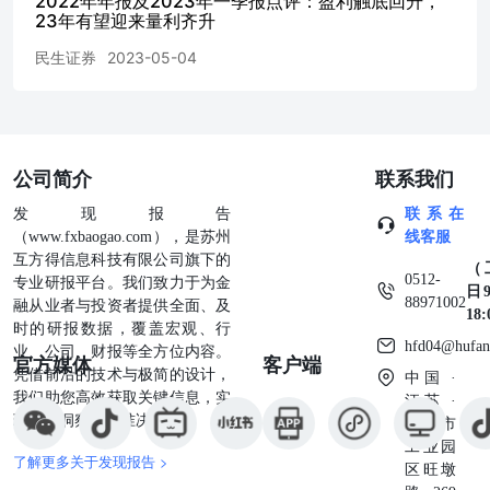
2022年年报及2023年一季报点评：盈利触底回升，
行人发表的任何建议和观点均准确地反映了其个人对该证券
23年有望迎来量利齐升
或发行人的看法和判断；分析师对任何其他券商发布的所有
民生证券
2023-05-04
可能存在雷同的研究报告不负有任何直接或者间接的可能责
任。 免责声明 本报告仅供华创证券有限责任公司（以下简
称“本公司”）的客户使用。本公司不会因接收人收到本报告
而视其为客户。 本报告所载资料的来源被认为是可靠的，
但本公司不保证其准确性或完整性。本报告所载的资料、意
公司简介
联系我们
见及推测仅反映本公司于发布本报告当日的判断。在不同时
期，本公司可发出与本报告所载资料、意见及推测不一致的
发现报告
联系在
报告。本公司在知晓范围内履行披露义务。 报告中的内容
（www.fxbaogao.com），是苏州
线客服
和意见仅供参考，并不构成本公司对具体证券买卖的出价或
互方得信息科技有限公司旗下的
（
询价。本报告所载信息不构成对所涉及证券的个人投资建
0512-
专业研报平台。我们致力于为金
日9
议，也未考虑到个别客户特殊的投资目标、财务状况或需
88971002
融从业者与投资者提供全面、及
18
求。客户应考虑本报告中的任何意见或建议是否符合其特定
时的研报数据，覆盖宏观、行
状况，自主作出投资决策并自行承担投资风险，任何形式的
hfd04@hufan
业、公司、财报等全方位内容。
官方媒体
客户端
分享证券投资收益或者分担证券投资损失的书面或口头承诺
凭借前沿的技术与极简的设计，
中国 ·
均为无效。本报告中提及的投资价格和价值以及这些投资带
我们助您高效获取关键信息，实
江苏 ·
来的预期收入可能会波动。 本报告版权仅为本公司所有，
现深度洞察与精准决策。
苏州市
本公司对本报告保留一切权利。未经本公司事先书面许可，
工业园
任何机构和个人不得以任何形式翻版、复制、发表、转发或
了解更多关于发现报告 >
区旺墩
引用本报告的任何部分。如征得本公司许可进行引用、刊发