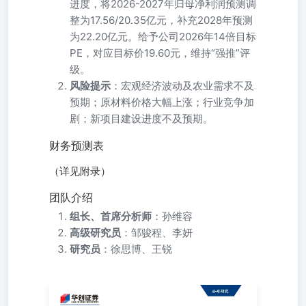
进度，将2026-2027年归母净利润预测调
整为17.56/20.35亿元，补充2028年预测
为22.20亿元。给予公司2026年14倍目标
PE，对应目标价19.60元，维持“强推”评
级。
风险提示
：宏观经济波动及农业需求不及
预期；原材料价格大幅上涨；行业竞争加
剧；新项目建设进度不及预期。
财务预测表
（详见附录）
团队介绍
组长、首席分析师
：孙维容
高级研究员
：邹骏程、李妍
研究员
：徐思博、王锐
复合肥2026年05月03日 新洋丰（000902）2025年报及2026