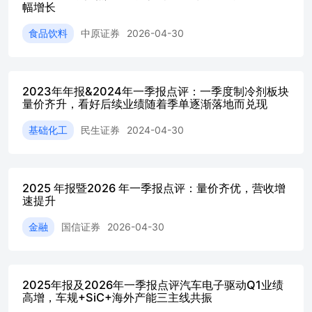
幅增长
越永安国际港3号码头作为公司钾肥专用码头正式投运，公
司“生产基地-海运港口-国际市场”的高效联运体系再度提质
食品饮料
中原证券
2026-04-30
升级，当前公司产品在海外主要销售至越南、泰国、马来西
亚、菲律宾、日本、韩国等多个国家，也辐射了中东、大洋
洲、欧洲、南美洲、拉丁美洲、非洲等地区。国内市场方
面，公司持续深化国内布局，与中农控股、史丹利、云图控
2023年年报&2024年一季报点评：一季度制冷剂板块
股等头部企业签署战略合作协议，为产能持续释放构筑稳健
量价齐升，看好后续业绩随着季单逐渐落地而兑现
保障。同时，公司进一步优化与连云港、镇江港等关键港口
的协同合作，“陆海-铁”多式联运体系效能显著提升，国内
基础化工
民生证券
2024-04-30
供应链韧性同步增强。 盈利预测：公司是出海寻钾典范，
扩量提质成长逻辑清晰，预计公司2026-2028年归母净利润
为33、45、51亿元（原26-27年盈利预测为35.3、46.0亿元，
考虑到产能爬坡及工艺优化导致成本波动，略有所调整），
2025 年报暨2026 年一季报点评：量价齐优，营收增
对应PE分别为15.1、11.1、9.7，维持“买入”评级。 风险提
速提升
示：产品价格波动；地缘政治和贸易政策改变的风险；扩产
项目进展低于预期；使用信息滞后或更新不及时风险。 来
金融
国信证券
2026-04-30
源：WIND，中泰证券研究所 来源：WIND，中泰证券研究
所 来源：WIND，中泰证券研究所 来源：WIND，中泰证券
研究所 来源：WIND，中泰证券研究所 来源：WIND，中泰
2025年报及2026年一季报点评汽车电子驱动Q1业绩
证券研究所 重要声明 中泰证券股份有限公司（以下简称“本
高增，车规+SiC+海外产能三主线共振
公司”）具有中国证券监督管理委员会许可的证券投资咨询