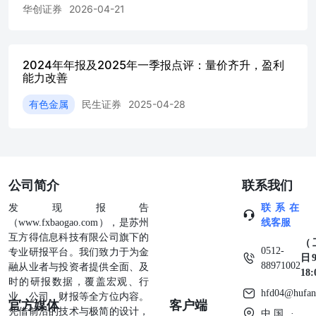
业务资格。 本报告基于本公司及其研究人员认为可信的公
华创证券
2026-04-21
开资料或实地调研资料，反映了作者的研究观点，力求独
立、客观和公正，结论不受任何第三方的授意或影响。本公
司力求但不保证这些信息的准确性和完整性，且本报告中的
资料、意见、预测均反映报告初次公开发布时的判断，可能
2024年年报及2025年一季报点评：量价齐升，盈利
会随时调整。本公司对本报告所含信息可在不发出通知的情
能力改善
形下做出修改，投资者应当自行关注相应的更新或修改。本
有色金属
民生证券
2025-04-28
报告所载的资料、工具、意见、信息及推测只提供给客户作
参考之用，不构成任何投资、法律、会计或税务的最终操作
建议，本公司不就报告中的内容对最终操作建议做出任何担
保。本报告中所指的投资及服务可能不适合个别客户，不构
成客户私人咨询建议。 市场有风险，投资需谨慎。在任何
情况下，本公司不对任何人因使用本报告中的任何内容所引
公司简介
联系我们
致的任何损失负任何责任。 投资者应注意，在法律允许的
发现报告
联系在
情况下，本公司及其本公司的关联机构可能会持有报告中涉
（www.fxbaogao.com），是苏州
线客服
及的公司所发行的证券并进行交易，并可能为这些公司正在
互方得信息科技有限公司旗下的
提供或争取提供投资银行、财务顾问和金融产品等各种金融
（
0512-
专业研报平台。我们致力于为金
服务。本公司及其本公司的关联机构或个人可能在本报告公
日9
88971002
融从业者与投资者提供全面、及
开发布之前已经使用或了解其中的信息。 中泰证券股份有
18
时的研报数据，覆盖宏观、行
限公司事先未经本公司书面授权行任何形式的翻版、发布、
hfd04@hufan
业、公司、财报等全方位内容。
复制、转载、刊登、篡改，且不得对本报告进行有悖原意的
官方媒体
客户端
凭借前沿的技术与极简的设计，
删节或修改。
中国 ·