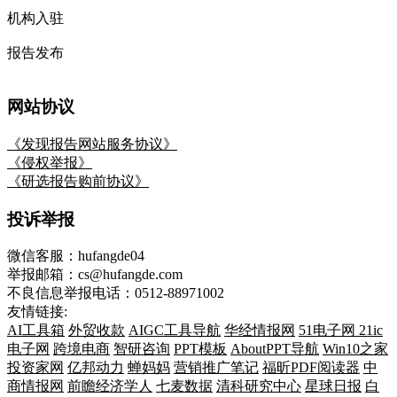
机构入驻
报告发布
网站协议
《发现报告网站服务协议》
《侵权举报》
《研选报告购前协议》
投诉举报
微信客服：hufangde04
举报邮箱：cs@hufangde.com
不良信息举报电话：0512-88971002
友情链接:
AI工具箱
外贸收款
AIGC工具导航
华经情报网
51电子网
21ic
电子网
跨境电商
智研咨询
PPT模板
AboutPPT导航
Win10之家
投资家网
亿邦动力
蝉妈妈
营销推广笔记
福昕PDF阅读器
中
商情报网
前瞻经济学人
七麦数据
清科研究中心
星球日报
白