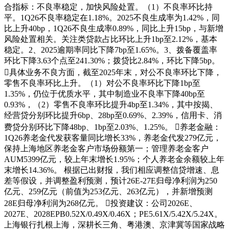
合指标：不良率稳定，加快风险处置。（1）不良率环比持
平。1Q26不良率稳定在1.18%。2025不良生成率为1.42%，同
比上升40bp，1Q26不良生成率0.89%，同比上升15bp，与新增
风险处置相关。关注类贷款占比环比上升1bp至2.12%，基本
稳定。2、2025逾期率同比下降7bp至1.65%。3、拨备覆盖率
环比下降3.63个点至241.30%；拨贷比2.84%，环比下降5bp。
具体业务不良方面，截至2025年末，对公不良率环比下降，
零售不良率环比上升。（1）对公不良率环比下降1bp至
1.35%，仍位于优质水平，其中制造业不良率下降40bp至
0.93%，（2）零售不良率环比提升4bp至1.34%，其中按揭、
经营贷分别环比提升6bp、28bp至0.69%、2.39%，信用卡、消
费贷分别环比下降48bp、1bp至2.03%、1.25%。 养老金融：
1Q26养老金代发获客量同比增长33%，养老金代发279亿元，
保持上海地区养老金客户市场份额第一；管理养老金客户
AUM5399亿元，较上年末增长1.95%；个人养老金余额较上年
末增长14.36%。 根据已出财报，我们相应调整信贷增速、息
差等假设，并调整盈利预测，预计26E-27E归母净利润为250
亿元、259亿元（前值为253亿元、263亿元），并新增预测
28E归母净利润为268亿元。 投资建议：公司2026E、
2027E、2028EPB0.52X/0.49X/0.46X；PE5.61X/5.42X/5.24X。
上海银行扎根上海，深耕长三角、粤港澳、京津冀等国家战略