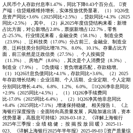
人民币个人存款付息率1.47%，同比下降0.43个百分点。 资
产端：信贷规模维持增长，实体投放优势显著。（1）1Q26生
息资产同比+3.6%（2025同比+2.5%），贷款同比+4.3%（2025
同比+2.5%），其中。（2）从2025年度信贷结构来看：新增
占比方面，对公新增占2.8%，票据新增占122.7%，零售
占-25.5%。行业情况来看，金融业类（58.1%）、制造业类
（23.9%）、泛科技类（17.0%）分占前三。金融业、制造业
类、泛科技类分别同比增78.7%、8.0%、10.1%。存量占比方
面，前三依然是泛政信类（27.5%）、个人按揭贷
（11.3%）、房地产（8.6%），其次是个人消费贷（8.3%）、
制造业（7.9%）。 负债端：资负增速匹配，存款稳增。
（1）1Q26计息负债同比+4.1%，存款同比+3.6%。（2）2025
年存款增长结构：企业活期、个人活期、企业定期、个人定期
分别同比增长-4.4%、6.8%、1.2%、6.0%。 1Q26净非息同比
+2.9%（2025同比+4.5%）。（1）1Q26净手续费同
比-17.0%（2025同比-6.4%）。（2）1Q26净其他非息同比
+8.4%（2025同比+7.1%）,增速保持稳健。 相关报告 1、《上
海银行深度报告：全面转向高质量发展，风险加速出清，资本
优势显著，高股息可持续》2026-03-18 2、《详解上海银行
2025年三季报：业 绩 稳 健 ； 按 揭 投 放 回 暖 》2025-11-
023、《详解上海银行2025年半年报》2025-09-03 资产质量综