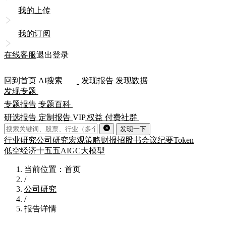
我的上传
我的订阅
在线客服
退出登录
回到首页
AI
搜索
发现报告
发现数据
发现专题
专题报告
专题百科
研选报告
定制报告
VIP
权益
付费社群
发现一下
行业研究
公司研究
宏观策略
财报
招股书
会议纪要
Token
低空经济
十五五
AIGC
大模型
当前位置：首页
/
公司研究
/
报告详情