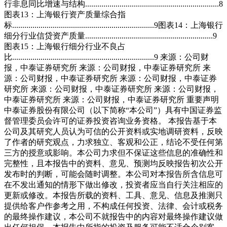
行非息同比增速与结构..................................................................8
图表13：上海银行资产质量综合指
标......................................................................9图表14：上海银行
细分行业信贷资产质量...............................................................9
图表15：上海银行细分行业不良占
比......................................................................9 来源：公司财
报，中泰证券研究所 来源：公司财报，中泰证券研究所 来
源：公司财报，中泰证券研究所 来源：公司财报，中泰证券
研究所 来源：公司财报，中泰证券研究所 来源：公司财报，
中泰证券研究所 来源：公司财报，中泰证券研究所 重要声明
中泰证券股份有限公司（以下简称“本公司”）具有中国证券监
督管理委员会许可的证券投资咨询业务资格。 本报告基于本
公司及其研究人员认为可信的公开资料或实地调研资料，反映
了作者的研究观点，力求独立、客观和公正，结论不受任何第
三方的授意或影响。本公司力求但不保证这些信息的准确性和
完整性，且本报告中的资料、意见、预测均反映报告初次公开
发布时的判断，可能会随时调整。本公司对本报告所含信息可
在不发出通知的情形下做出修改，投资者应当自行关注相应的
更新或修改。本报告所载的资料、工具、意见、信息及推测只
提供给客户作参考之用，不构成任何投资、法律、会计或税务
的最终操作建议，本公司不就报告中的内容对最终操作建议做