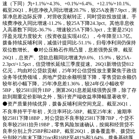
速（下同）为+1.1%/+4.3%、+0.1%/+6.4%、+12.1%/+10.1%。
截至26Q1，利息净收入同比增速20.7%，较25A改善7.9pct，测
算净息差边际反弹，对营收贡献转正，同时贷款投放提速。手
续费净收入同比增速-11.2%，较25A下降24.3pct。其他非息收
入高基数下同比-36.7%，增速较25A下降5.3pct，主要是25Q1
浮盈兑现力度较大（投资收益实现41亿），今年降至13.7亿。
拨备持续反哺利润，减值计提同比-51.1%，归母净利润仍保持
双位数增长。 ⚫对公压舱石作用凸显，息差强势反弹。截至
26Q1，总资产、贷款总额同比增速为9.6%、15.9%，较25A-
2.3pct/+1.5pct，信贷增长延续三季度提速。26Q1新增信贷812
亿元，均由对公贷款贡献，25年对公信贷投放主要聚焦于政信
业务等优势领域，房地产贷款余额明显下降，零售贷款余额仍
较年初小幅下降。25年净息差1.36%，较24年仅小幅收窄
5BP，较25H1回升1BP，测算26Q1息差延续强势反弹，除了存
款到期重定价影响之外，预计资产端收益率降幅显著收窄。
⚫资产质量持续优异，拨备反哺利润空间充足。截至26Q1，
不良率持平于年初，关注率环比-5BP。截至25年末，逾期率
较25H1下降18BP，对公贷款不良率较25H1下降7BP，个贷不
良率较25H1抬升19BP，零售风险加速确认，按揭和经营贷不
良率分别上升25BP和24BP。截至26Q1，拨备覆盖率、拨贷比
分别较25年末下降21pct和16BP至481%和3.64%，拨备基础厚