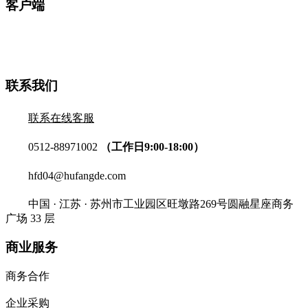
客户端
联系我们
联系在线客服
0512-88971002
（工作日9:00-18:00）
hfd04@hufangde.com
中国 · 江苏 · 苏州市工业园区旺墩路269号圆融星座商务
广场 33 层
商业服务
商务合作
企业采购