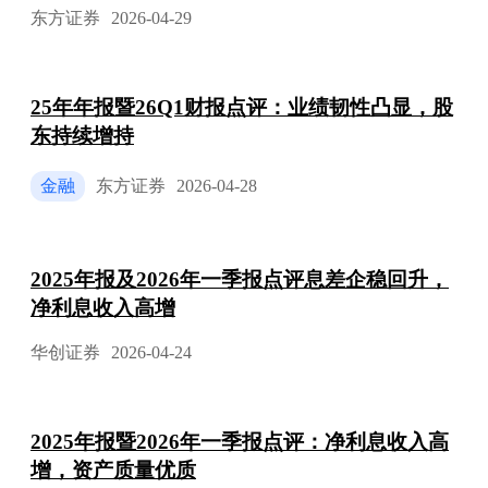
东方证券
2026-04-29
25年年报暨26Q1财报点评：业绩韧性凸显，股
东持续增持
金融
东方证券
2026-04-28
2025年报及2026年一季报点评息差企稳回升，
净利息收入高增
华创证券
2026-04-24
2025年报暨2026年一季报点评：净利息收入高
增，资产质量优质