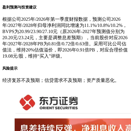
盈利预测与投资建议
根据公司2025年/2026年第一季度财报数据，预测公司2026
年/2027年/2028年归母净利润同比增速为11.1%/10.8%/10.2%，
BVPS为20.99/23.90/27.10元（原2026年-2027年预测值分别为
20.20元/23.24元，主要是调整息差预期），当前股价对应2026
年/2027年/2028年PB为0.81倍/0.72倍/0.63倍。采用可比公司估
值法，维持20%估值溢价，即2026年0.91倍PB，对应合理价值
19.08元/股，维持“买入”评级。
风险提示
经济复苏不及预期；信贷需求不及预期；资产质量恶化。