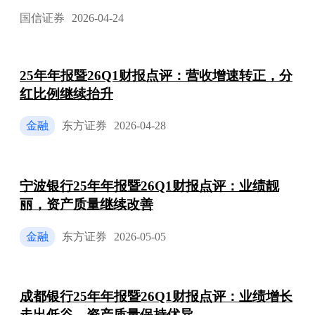
国信证券
2026-04-24
25年年报暨26Q1财报点评：营收增速转正，分
红比例继续抬升
金融
东方证券
2026-04-28
宁波银行25年年报暨26Q1财报点评：业绩靓
丽，资产质量继续改善
金融
东方证券
2026-05-05
成都银行25年年报暨26Q1财报点评：业绩增长
走出低谷，资产质量保持优异