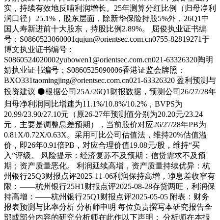
实，持续有效地反哺利润增长。25年测算分红比例（归母净利
润口径）25.1%，股东层面，除新华保险持股5%外，26Q1中
国人寿新进前十大股东，持股比例2.89%。 屈俊执业证书编
号：S0860523060001qujun@orientsec.com.cn0755-82819271于
博文执业证书编号：
S0860524020002yubowen1@orientsec.com.cn021-63326320陶明
婧执业证书编号：S0860525090006香港证监会牌照：
BXO331taomingjing@orientsec.com.cn021-63326320 盈利预测与
投资建议 ⚫根据公司25A/26Q1财报数据，预测公司26/27/28年
归母净利润同比增速为11.1%/10.8%/10.2%，BVPS为
20.99/23.90/27.10元（原26-27年预测值分别为20.20元/23.24
元，主要是调整息差预期），当前股价对应26/27/28年PB为
0.81X/0.72X/0.63X。采用可比公司估值法，维持20%估值溢
价，即26年0.91倍PB，对应合理价值19.08元/股，维持“买
入”评级。 风险提示：经济复苏不及预期；信贷需求不及预
期；资产质量恶化。 利润延续高增，资产质量持续优异：杭
州银行25Q3财报点评2025-11-06利润保持高增，净息差收窄有
限：——杭州银行25H1财报点评2025-08-28存贷两旺，利润保
持高增：——杭州银行25Q1财报点评2025-05-05 附表：财务
报表预测与比率分析 分析师申明 每位负责撰写本研究报告全
部或部分内容的研究分析师在此作以下声明： 分析师在本报