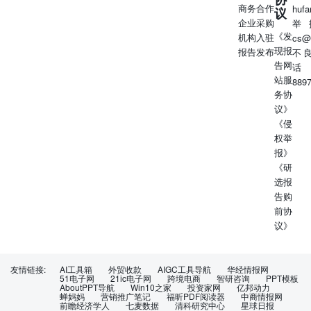
商务合作
huf
议
何直接或者间接的可能责任。 免责声明 本报告仅供华创证
企业采购
举
券有限责任公司（以下简称“本公司”）的客户使用。本公司
《发
机构入驻
cs@
不会因接收人收到本报告而视其为客户。 本报告所载资料
现报
报告发布
不
的来源被认为是可靠的，但本公司不保证其准确性或完整
告网
话
性。本报告所载的资料、意见及推测仅反映本公司于发布本
站服
889
报告当日的判断。在不同时期，本公司可发出与本报告所载
务协
资料、意见及推测不一致的报告。本公司在知晓范围内履行
议》
披露义务。 报告中的内容和意见仅供参考，并不构成本公
《侵
司对具体证券买卖的出价或询价。本报告所载信息不构成对
权举
所涉及证券的个人投资建议，也未考虑到个别客户特殊的投
报》
资目标、财务状况或需求。客户应考虑本报告中的任何意见
《研
或建议是否符合其特定状况，自主作出投资决策并自行承担
选报
投资风险，任何形式的分享证券投资收益或者分担证券投资
告购
损失的书面或口头承诺均为无效。本报告中提及的投资价格
前协
和价值以及这些投资带来的预期收入可能会波动。 本报告
议》
版权仅为本公司所有，本公司对本报告保留一切权利。未经
本公司事先书面许可，任何机构和个人不得以任何形式翻
版、复制、发表、转发或引用本报告的任何部分。如征得本
友情链接:
AI工具箱
外贸收款
AIGC工具导航
华经情报网
公司许可进行引用、刊发的，需在允许的范围内使用，并注
51电子网
21ic电子网
跨境电商
智研咨询
PPT模板
AboutPPT导航
Win10之家
投资家网
亿邦动力
明出处为“华创证券研究”，且不得对本报告进行任何有悖原
蝉妈妈
营销推广笔记
福昕PDF阅读器
中商情报网
意的引用、删节和修改。 证券市场是一个风险无时不在的
前瞻经济学人
七麦数据
清科研究中心
星球日报