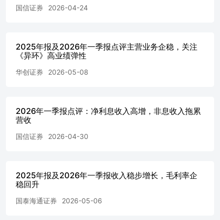
国信证券
2026-04-24
业的贷款投放力度，这得益于公司深耕浙江这一经济发达地
区，精准对接区域内基建和产业升级的融资需求；2）零售
端：零售信贷需求走弱，25A/1Q26零售贷款分别同
比-1.3%/-3.0%。主要是个人经营性贷款风险有所上升，且
2025年报及2026年一季报点评主营业务企稳，关注
小微信贷需求走弱，25A个人经营贷同比下降4.1%。按揭贷
《异环》高业绩弹性
款或受提前还款的影响，增速有所放缓，25A同比增长
华创证券
2026-05-08
2.1%。 息差企稳回升，负债端成本压降贡献较大。根据我
们时点数测算，4Q25/1Q26年化单季净息差分别环比
+4bp/1bp至1.38%/1.39%，主要是负债端成本压降使净息差
企稳回升。1）资产端：4Q25/1Q26生息资产收益率分别环
2026年一季报点评：净利息收入高增，非息收入拖累
比下降7bp/12bp至2.95%/2.82%。降幅较小，主要是去年四
营收
季度以来LPR保持不变，并且1Q26资产结构优化，信贷占
生息资产比重环比+2.0pct至47.4%；2）负债端：存款挂牌
国信证券
2026-04-30
利率下调的正向影响延续，4Q25/1Q26计息负债成本率环比
下降9bp/12bp至1.61%/1.49%，存款结构有所改善，
4Q25/1Q26活期存款占比环比+1.8pct/+0.75pct至
2025年报及2026年一季报收入稳步增长，毛利率企
41.3%/42.0%，未来存款成本或仍有下行空间。 资产质量
稳回升
保持稳定，风险安全垫仍较厚实。25A/1Q26不良率环比均
持平于0.76%，4Q25/1Q26单季不良净生成率分别为
国泰海通证券
2026-05-06
0.83%/-0.1%，或主要是25年四季度零售风险有所上升。从
前瞻性指标来看，25A/1Q26关注率环比分别下降1bp/5bp至