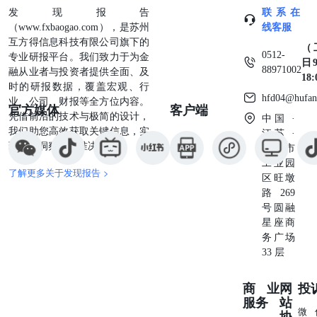
发现报告
联系在
财富最佳分析师非银行业第四名团队成员，2024年新财富最
（www.fxbaogao.com），是苏州
线客服
佳分析师非银行业入围团队成员。 助理研究员：杜婉桢 香
互方得信息科技有限公司旗下的
港中文大学经济学硕士。2024年加入华创证券研究所，主要
（
0512-
专业研报平台。我们致力于为金
覆盖证券行业及多元金融研究。2025年新财富最佳分析师非
日9
88971002
融从业者与投资者提供全面、及
银行业第四名团队成员，2024年新财富最佳分析师非银行业
18
时的研报数据，覆盖宏观、行
入围团队成员。 华创证券机构销售通讯录 华创行业公司投
hfd04@hufan
业、公司、财报等全方位内容。
资评级体系 基准指数说明： A股市场基准为沪深300指数，
官方媒体
客户端
凭借前沿的技术与极简的设计，
中国 ·
香港市场基准为恒生指数，美国市场基准为标普500/纳斯达
我们助您高效获取关键信息，实
江苏 ·
克指数。 公司投资评级说明： 强推：预期未来6个月内超
现深度洞察与精准决策。
苏州市
越基准指数20%以上；推荐：预期未来6个月内超越基准指
工业园
数10%－20%；中性：预期未来6个月内相对基准指数变动
了解更多关于发现报告 >
区旺墩
幅度在-10%－10%之间；回避：预期未来6个月内相对基准
路269
指数跌幅在10%－20%之间。 行业投资评级说明： 推荐：
号圆融
预期未来3-6个月内该行业指数涨幅超过基准指数5%以上；
星座商
中性：预期未来3-6个月内该行业指数变动幅度相对基准指
务广场
数-5%－5%；回避：预期未来3-6个月内该行业指数跌幅超
33 层
过基准指数5%以上。 分析师声明 每位负责撰写本研究报告
全部或部分内容的分析师在此作以下声明： 分析师在本报
告中对所提及的证券或发行人发表的任何建议和观点均准确
商业
网
投
地反映了其个人对该证券或发行人的看法和判断；分析师对
服务
站
微
任何其他券商发布的所有可能存在雷同的研究报告不负有任
协