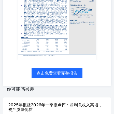
linwanhui@hcyjs.com执业编号：S0360524110001 证券分析
师：徐康电话：021-20572556邮箱：xukang@hcyjs.com执业
编号：S0360518060005 规模高增叠加息差企稳回升，净利
息收入增速表现亮眼；拨备反哺利润，归母净利润保持双位
数高增。1）4Q25/1Q26营收增速分别为+0.32%/+4.3%，环
比均有改善。主要得益于对公信贷高增及息差企稳回升，净
利息收入增势较好，4Q25/1Q26净利息收入同比高增
21.3%/20.7%；4Q25中收增长较快（+14.8%）也是营收增速
改善的积极因素，其他非息收入则受高基数影响同比负增；
2）25年/1Q26归母净利润分别同比+12.1%/+10.1%，均维持
双位数正增长。除了营收端的贡献之外，拨备反哺的贡献较
大，25A/1Q26拨备覆盖率分别环比下降11pct/21pct至
502%/481%，拨贷比分别环比-8bp/-16bp至3.81%/3.64%。
公司基本数据 总股本(万股)724,900.25已上市流通股(万
点击免费查看完整报告
股)724,900.25总市值(亿元)1,262.78流通市值(亿元)1,262.78
资产负债率(%)92.90每股净资产(元)18.3412个月内最高/最
低价17.76/14.55 信贷高速扩张，对公贷款为主要驱动，零
你可能感兴趣
售信贷相对较弱。25A/1Q26生息资产增速分别为
12.0%/9.8%，信贷规模增速分别为14.3%/15.9%，一季度主
要加大了对公信贷投放，减少同业资产投放。1）对公端：
2025年报暨2026年一季报点评：净利息收入高增，
对公贷款（含票据）25A/1Q26同比分别增长21.9%/24.1%，
资产质量优质
主要加大了水利、环境和公共设施管理业及租赁和商务服务