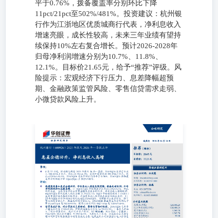
平于0.76%，拨备覆盖率分别环比下降
11pct/21pct至502%/481%。投资建议：杭州银
行作为江浙地区优质城商行代表，净利息收入
增速亮眼，成长性较高，未来三年业绩有望持
续保持10%左右复合增长。预计2026-2028年
归母净利润增速分别为10.7%、11.8%、
12.1%。目标价21.65元，给予“推荐”评级。风
险提示：宏观经济下行压力、息差降幅超预
期、金融政策监管风险、零售信贷需求走弱、
小微贷款风险上升。
城商行2026年04月24日 推荐（维持）目标价：21.65元当前
价：17.23元 杭州银行（600926）2025年报及2026年一季报
点评 息差企稳回升，净利息收入高增 事项： 华创证券研究
所 4月22日晚，杭州银行披露2025年报及26年一季报，
25A/1Q26实现营业收入388.0/104.1亿元，同比
+1.1%/+4.3%；实现归母净利润190.3/66.3亿元，同比
+12.1%/+10.1%。25A/1Q26不良率环比均持平于0.76%；
25A/1Q26拨备覆盖率分别环比下降11pct/21pct至
502%/481%。评论： 证券分析师：林宛慧邮箱：