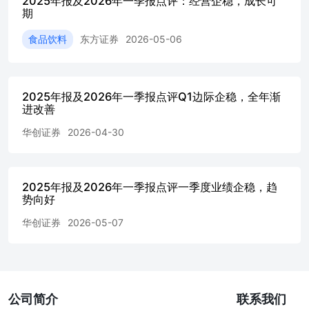
2025年报及2026年一季报点评：经营企稳，成长可
榜单第三名、新浪财经金麒麟最佳分析师第三名、choice最
期
佳非银分析师第一名、21世纪金牌分析师非银类第三名。
2024年新财富最佳分析师非银行业入围、第十八届卖方分析
食品饮料
东方证券
2026-05-06
师水晶球总榜单和公募榜单第四名、新浪财经金麒麟最佳分
析师第五名、choice最佳非银分析师。2023年新财富最佳分
析师非银行业入围、21世纪金牌分析师第二名、Wind金牌
分析师第三名、新浪财经金麒麟最佳分析师第五名、Choice
2025年报及2026年一季报点评Q1边际企稳，全年渐
非银最佳分析师、《Institutional Investors》中国行业分析最
进改善
佳进步团队。 高级分析师：刘潇伟 意大利博科尼大学管理
华创证券
2026-04-30
学硕士。2023年加入华创证券研究所，主要覆盖证券行业及
财富管理领域研究。2025年新财富最佳分析师非银行业第四
名团队成员，2023-2024年新财富最佳分析师非银行业入
围。 高级分析师：陈海椰 浙江大学金融硕士。2023年加入
2025年报及2026年一季报点评一季度业绩企稳，趋
华创证券研究所，主要覆盖保险行业及养老金领域研究。
势向好
2025年新财富最佳分析师非银行业第四名团队成员，2023-
华创证券
2026-05-07
2024年新财富最佳分析师非银行业入围团队成员。 分析
师：崔祎晴 杜克大学商业分析硕士。2023年加入华创研究
所，主要覆盖金融科技及资产管理领域研究。2025年新财富
最佳分析师非银行业第四名团队成员，2023-2024年新财富
最佳分析师非银行业入围团队成员。 分析师：林宛慧 厦门
大学学士，对外经济贸易大学硕士。2024年加入华创证券研
公司简介
联系我们
究所，主要负责银行业研究，曾任职于长城证券。2025年新