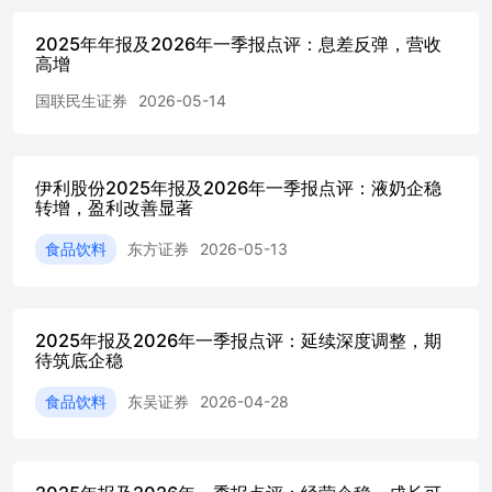
0.52%/0.47%，逾期率分别-20bp/+27bp至0.42%/0.69%，总
体仍处于较低水平。分贷款结构来看，25A对公/零售信贷不
2025年年报及2026年一季报点评：息差反弹，营收
高增
良率分别较1H25下降7bp、上升20bp至0.58%/1.21%。
25A/1Q26拨备覆盖率分别环比下降11pct/21pct至
国联民生证券
2026-05-14
502%/481%，风险安全垫仍较厚实。 相关研究报告 《杭州
银行（600926）首次覆盖点评：高成长且低风偏的浙江城商
行》2025-12-01 投资建议：杭州银行作为江浙地区优质城
商行代表，净利息收入增速亮眼，成长性较高，未来三年业
伊利股份2025年报及2026年一季报点评：液奶企稳
绩有望持续保持10%左右复合增长。结合目前宏观经济形
转增，盈利改善显著
势，我们预计26-28年杭州银行归母净利润增速分别为
10.7%、11.8%、12.1%（26E-27E前值分别为14.2%、
食品饮料
东方证券
2026-05-13
16%）。当前股价对应2026E PB在0.84X。考虑杭州银行近
10年历史平均PB在1.02X，结合最新财报数据，给予公司
2026E目标PB1.05X，对应目标价21.65元，给予“推荐”评
2025年报及2026年一季报点评：延续深度调整，期
级。 风险提示：宏观经济面临下行压力，息差降幅超预
待筑底企稳
期，金融政策监管风险，零售信贷需求走弱，小微贷款风险
上升。 附录：财务预测表 金融组团队介绍 副所长、金融业
食品饮料
东吴证券
2026-04-28
研究主管、金融组组长、首席分析师：徐康 英国纽卡斯尔
大学经济学硕士。2016年加入华创证券研究所，长期深入跟
踪研究中国保险业、证券业、金融科技发展。2025年新财富
最佳分析师非银行业第四名、第十九届卖方分析师水晶球总