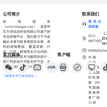
苏、山东、广东发行量均超过5000亿元，合计发行19317亿
元，占同期总发行量的22.5%。 权利及免责声明： 本研究
公司简介
联系我们
报告及相关的信用分析数据、模型、软件、研究观点等所有
内容的著作权和其他相关知识产权均归东方金诚所有，东方
发现报告
联系在
金诚保留一切与此相关的权利，任何机构及个人未经东方金
（www.fxbaogao.com），是苏州
线客服
诚书面授权不得修改、复制、逆向工程、销售、分发、储
互方得信息科技有限公司旗下的
（
存、引用或以任何方式传播。未获书面授权的机构及人士不
0512-
专业研报平台。我们致力于为金
日9
应获取或以任何方式使用本研究报告，东方金诚对本研究报
88971002
融从业者与投资者提供全面、及
18
告的未授权使用、超授权使用和非法使用等不当使用行为所
时的研报数据，覆盖宏观、行
造成的一切后果均不承担任何责任。 本研究报告中引用的
hfd04@hufan
业、公司、财报等全方位内容。
官方媒体
客户端
标明出处的公开资料，其合法性、真实性、准确性、完整性
凭借前沿的技术与极简的设计，
中国 ·
均由资料提供方或/及发布方负责，东方金诚对该等资料进
我们助您高效获取关键信息，实
江苏 ·
行了合理审慎的核查，但不应视为东方金诚对其合法性、真
现深度洞察与精准决策。
苏州市
实性、准确性及完整性提供了任何形式的保证。 本研究报
工业园
告的结论，是在最初发表本报告日期当日按照东方金诚的研
了解更多关于发现报告 >
区旺墩
究流程及标准做出的独立判断，遵循了客观、公正的原则，
路269
未受第三方组织或个人的干预和影响。东方金诚可能不时补
号圆融
充、修订或更新有关信息，也可能发出其他与本报告所载内
星座商
容不一致或有不同结论的报告，但没有义务和责任更新本报
务广场
告并通知报告使用者。 本研究报告仅用于为投资人、发行
33 层
人等授权使用方提供第三方参考意见，并非是对某种决策的