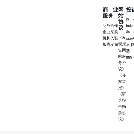
结论或建议；投资者应审慎使用本研究报告，自行对投资行
商业
网
投
为和投资结果负责，东方金诚不对其承担任何责任。 本声
服务
站
明为本研究报告不可分割的内容，任何使用者使用或引用本
微
协
报告，应转载本声明。并且，相关引用必须注明来自东方金
商务合作
huf
议
诚且不得篡改、歪曲或有任何类似性质的修改行为。 地
企业采购
举
址：北京市丰台区丽泽路 24 号院平安幸福中心 A 座 45-47
《发
机构入驻
cs@
层电话：86-10-62299800 (总机)传真：86-10-62299803邮
现报
报告发布
不
箱：DFJCPX@coamc.com.cn
告网
话
站服
889
务协
议》
《侵
权举
报》
《研
选报
告购
前协
议》