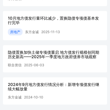
域仍是主要发力点。11月新增专项债募集资金投向“市政和
产业园区基础设施”的规模为183亿元，“交通基础设施”139
亿元、“民生服务”107亿元，投向这三个领域的资金占比合
计为49.98%，环比下降10.34个百分点。其中，投向“市政和
10月地方债发行量环比减少，置换隐债专项债基本发
产业园区基础设施”和“交通基础设施”的资金占比环比分别
行完毕
下降4.6pct和8.2pct，投向“民生服务”的资金占比环比提升
房地产
东方金诚
2025-11-13
2.5pct。其他投向中，11月仅投向“乡村振兴”和“其他”的资
金占比较10月小幅提升；投向“农林水利”、“城镇老旧小区
改造”和“生态环保”等领域的资金占比则分别下降4.0pct、
2.3pct和1.2pct。 1-11月累计来看，在新增专项债募集资金
隐债置换加快土储专项债重启 地方债发行规模创同期
投向中，规模位居前三的领域分别为“市政和产业园区基础
历史新高——2025年一季度地方政府债券市场观察
设施”、“交通基础设施”和“民生服务”，合计规模为21464亿
元，占比53.90%。 11月，共有3个省市发行特殊新增专项债
联合资信
2025-06-03
（未披露“一案两书”），合计规模206.84亿元，其中贵州发
行规模超过100亿元。整体来看，当月特殊新增专项债发行
期限以10年期为主，加权平均发行期限为9.92年，比其他新
增专项债短6.39年；募集资金用途包括政府投资项目
2024年9月地方债发行情况分析：新增专项债发行继
续大幅放量
（156.68亿元）和项目建设（128.39亿元）。 二 、 区 域 发
行 情 况 11月共有25个省市（含计划单列市）发行地方债，
东方金诚
2024-10-10
其中江苏、湖南、贵州、山东、浙江发行规模均超过1000亿
元，合计发行7594亿元，占当月总发行量的57.8%。1-11月
累计，共有37个省市（含计划单列市）发行地方债，其中江