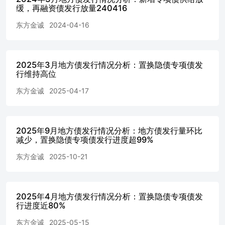
率环比下行0.75bps至2.23%，各期限发行利率全线下行。具
缓，再融资债发行放量240416
体看，11月3年期、5年期、7年期、10年期、15年期、20年
东方金诚
2024-04-16
期和30年期地方债发行利率环比分别下行17.89 bps、
6.66bps、5.03bps、3.09bps、2.97bps、1.66bps和2.80bps。
（三）发行利差 11月，国债收益率快速下行，各期限地方
债发行利差被动走阔，3年期、5年期、7年期、10年期、15
2025年3月地方债发行情况分析：置换隐债专项债发
年期、20年期、30年期地方债发行利差环比分别上行7.19
行维持高位
bps、3.40bps、8.85bps、5.86bps、7.32bps、7.00bps和
9.34bps。分地区来看，11月青海和新疆地方债发行利差水
东方金诚
2025-04-17
平相对较高，分别为19.57bps和17.35bps。 （四）发行期限
从发行期限看，11月地方政府债加权平均发行期限为17.01
年，较10月拉长1.43年，主因本月大规模发行的用于置换存
2025年9月地方债发行情况分析：地方债发行量环比
量隐性债务的再融资债发行期限较长。具体来看，11月新增
减少，置换隐债专项债发行进度超99%
一般债和再融资债加权平均发行期限环比分别拉长 1.08年
和4.79年至9.76年和17.17年，新增一般债发行期限则环比缩
东方金诚
2025-10-21
短3.87年至16.32年。 从期限结构看，11月，3年期、15年
期、20年期和30年期地方债发行占比较上月分别提升
1.42pct、10.73pct、1.38pct和2.75pct；5年期、7年期和10年
2025年4月地方债发行情况分析：置换隐债专项债发
期发行占比环比分别下降1.94pct、2.21pct、4.28pct和
行进度近80%
2.35pct；1年期和2年期发行占比与上月基本持平。 （五）
募集资金用途 从新增专项债的募集资金用途来看，基建领
东方金诚
2025-05-15