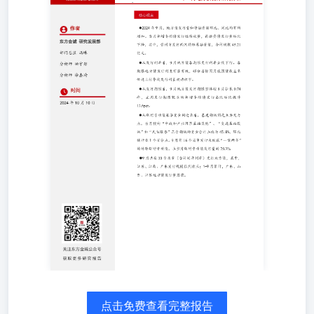
新增专项债发行继续放量，再融资债发行量环比下降，其
中，贵州省发行两只特殊再融资债，合计规模45.21亿元。
东方金诚研究发展部 部门总监冯琳分析师姚宇彤分析师徐
嘉琦 从发行利率看，9月地方债各期限发行利率全线下
行。各期限地方债发行利差有涨有跌，部分省份因月底国债
收益率快速上行导致发行利差被动收窄。 从发行期限看，
9月地方债发行期限整体较8月拉长0.74年，主因 发行 期限
较 长的新 增专 项债发 行占比 环比 提升13.6pct。 时间
2024年10月10日 从新增专项债募集资金用途来看，基建领
域仍是主要发力点。当月投向“市政和产业园区基础设
施”、“交通基础设施”和“民生服务”三个领域的资金合计占
比为45.8%，环比提升0.1个百分点。9月有16个省市发行未
披露“一案两书”的特殊新增专项债，占当月新增专项债发行
量的29.3% 9月共有33个省市（含计划单列市）发行地方
债，其中，江苏、江西、广东发行规模位列前三；1-9月累
计，广东、山东、江苏地方债发行量居前。 获 取更 多 研
究 报 告 一 、总 体 发 行 情 况 （一）发行规模 2024年9
月，地方债发行量和净融资额环比、同比均有所增加。具体
来看，9月共发行地方债12843亿元，环比增加847亿元，同
比增加5142亿元；当月净融资11056亿元，环比增加2864亿
元，同比增加9590亿元。 9月新增专项债发行继续放量，再
点击免费查看完整报告