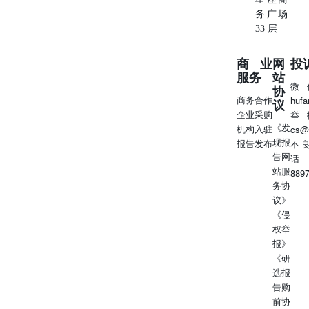
应转载本声明。并且，相关引用必须注明来自东方金诚且不
务广场
得篡改、歪曲或有任何类似性质的修改行为。 地址：北京
33 层
市丰台区丽泽路24号院平安幸福中心A座45-47层电话：86-
10-62299800(总机)传真：86-10-62299803邮箱：
商业
网
投
DFJCPX@coamc.com.cn
服务
站
微
协
商务合作
huf
议
企业采购
举
《发
机构入驻
cs@
现报
报告发布
不
告网
话
站服
889
务协
议》
《侵
权举
报》
《研
选报
告购
前协