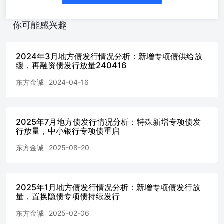
融资债发行量环比减少。分券种来看，9月新增专项债发行
量10279亿元，环比、同比大幅增加2314亿元和6710亿元；
新增一般债发行量1042亿元，环比减少372亿元，但同比增
你可能感兴趣
加421亿元；再融资债发行量1523亿元，环比、同比分别减
少1095亿元和1989亿元，其中特殊再融资债发行量45.21亿
元，为贵州省发行。 1-9月累计，新增专项债发行35993亿
2024年3月地方债发行情况分析：新增专项债供给放
元，同比增加1507亿元，发行量占全年新增专项债限额的
缓，再融资债发行放量240416
92.3%，进度超过去年同期的90.8%；新增一般债发行6165
东方金诚
2024-04-16
亿元，同比减少317亿元；再融资债发行24717亿元，同比减
少4977亿元，其中特殊再融资债发行1133亿元。 （二）发
行利率 9月，受基本面预期偏弱以及降准、降息预期升温带
动，债市整体仍处牛市环境，10年期国债收益率月均值较8
2025年7月地方债发行情况分析：特殊新增专项债发
月下行7bp。在此背景下，当月地方债加权平均发行利率环
行放量，中小银行专项债重启
比下行9.41bps至2.15%，各期限发行利率全线下行，中短端
东方金诚
2025-08-20
下行幅度更大。具体看，9月1年期、2年期、3年期、5年
期、7年期、10年期、15年期、20年期和30年期地方债发行
利率环比分别下行15.78bps、28.38bps、27.18bps、
16.6bps、10.3bps、7.01bps、7.55bps、11.95bps和13.41bps。
2025年1月地方债发行情况分析：新增专项债发行放
（三）发行利差 9月各期限地方债发行利差有涨有跌，其
量，置换隐债专项债持续发行
中，2年期、3年期、5年期、20年期地方债发行利差环比分
别收窄0.20bps、1.58bps、5.63bps和0.30bps；1年期、7年
东方金诚
2025-02-06
期、10年期、15年期、30年期地方债发行利差环比分别上行