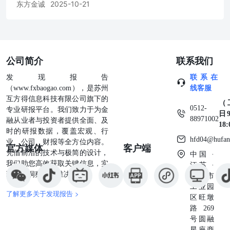
相关的信用分析数据、模型、软件、研究观点等所有内容的
东方金诚
2025-10-21
著作权和其他相关知识产权均归东方金诚所有，东方金诚保
留一切与此相关的权利，任何机构及个人未经东方金诚书面
授权不得修改、复制、逆向工程、销售、分发、储存、引用
或以任何方式传播。未获书面授权的机构及人士不应获取或
以任何方式使用本研究报告，东方金诚对本研究报告的未授
公司简介
联系我们
权使用、超授权使用和非法使用等不当使用行为所造成的一
切后果均不承担任何责任。 本研究报告中引用的标明出处
发现报告
联系在
的公开资料，其合法性、真实性、准确性、完整性均由资料
（www.fxbaogao.com），是苏州
线客服
提供方或/及发布方负责，东方金诚对该等资料进行了合理
互方得信息科技有限公司旗下的
（
0512-
审慎的核查，但不应视为东方金诚对其合法性、真实性、准
专业研报平台。我们致力于为金
日9
88971002
确性及完整性提供了任何形式的保证。 本研究报告的结
融从业者与投资者提供全面、及
18
论，是在最初发表本报告日期当日按照东方金诚的研究流程
时的研报数据，覆盖宏观、行
hfd04@hufan
及标准做出的独立判断，遵循了客观、公正的原则，未受第
业、公司、财报等全方位内容。
官方媒体
客户端
三方组织或个人的干预和影响。东方金诚可能不时补充、修
凭借前沿的技术与极简的设计，
中国 ·
订或更新有关信息，也可能发出其他与本报告所载内容不一
我们助您高效获取关键信息，实
江苏 ·
致或有不同结论的报告，但没有义务和责任更新本报告并通
现深度洞察与精准决策。
苏州市
知报告使用者。 本研究报告仅用于为投资人、发行人等授
工业园
了解更多关于发现报告 >
权使用方提供第三方参考意见，并非是对某种决策的结论或
区旺墩
建议；投资者应审慎使用本研究报告，自行对投资行为和投
路269
资结果负责，东方金诚不对其承担任何责任。 本声明为本
号圆融
研究报告不可分割的内容，任何使用者使用或引用本报告，
星座商