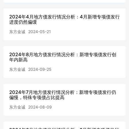
0.70bps、1.84bps、1.75bps、1.43bps和0.22bps。分地区来
看，9月山西和新疆地方债发行利差水平相对较高，分别为
2024年4月地方债发行情况分析：4月新增专项债发行
14.52bps和11.71bps；月底国债收益率受稳增长政策加码以
进度仍然偏缓
及股市大涨等因素影响快速上行，天津、深圳等省市地方债
发行利差被动大幅收窄。 （四）发行期限 从发行期限看，
东方金诚
2024-05-21
9月地方政府债加权平均发行期限为15.05年，较8月拉长
0.74年，主因发行期限较长的新增专项债发行占比环比提升
13.6pct。具体来看，9月新增一般债和再融资债加权平均发
行期限环比分别拉长0.50年和2.65年至9.09年和11.44年，新
2024年8月地方债发行情况分析：新增专项债发行创
年内新高
增专项债发行期限则环比缩短0.95年至16.18年。 从期限结
构看，9月，3年期、15年期、20年期和30年期地方债发行占
东方金诚
2024-09-25
比较上月分别提升0.94pct、2.67pct、0.12pct和2.39pct；5年
期、7年期和10年期发行占比环比分别下降0.16pct、5.90pct
和0.09pct；1年期和2年期发行占比与上月基本持平。
（五）募集资金用途 从新增专项债的募集资金用途来看，
2024年7月地方债发行情况分析：新增专项债发行仍
基建领域仍是主要发力点。9月新增专项债募集资金投向“市
偏慢，特殊专项债占比提高
政和产业园区基础设施”的规模为2060亿元，“交通基础设
东方金诚
2024-08-09
施”1710亿元、“民生服务”932亿元，投向这三个领域的资金
占比合计为45.75%，环比提升0.1个百分点。其中，投向“交
通基础设施”和“民生服务”的资金占比环比提升2.1pct和
0.1pct，投向“市政和产业园区基础设施”的资金占比下降