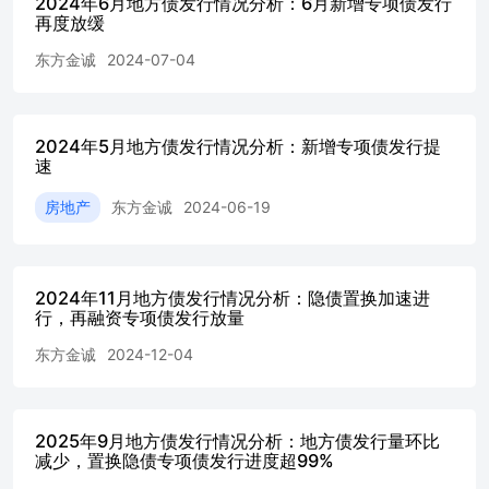
2024年6月地方债发行情况分析：6月新增专项债发行
2.0pct。其他投向中，9月投向“棚户区改造”、“土地储
再度放缓
备”、“新型基础设施”和“文化旅游”的资金占比较8月提升
5.7pct、0.6pct、0.6pct和0.5pct；投向“农林水利”、“其
东方金诚
2024-07-04
他”、“冷链物流设施”和“生态环保”等领域的资金占比则分
别下降2.2pct、0.7pct、0.5pct和0.3pct。 1-9月累计来看，在
新增专项债募集资金投向中，规模位居前三的领域分别
2024年5月地方债发行情况分析：新增专项债发行提
为“市政和产业园区基础设施”、“交通基础设施”和“民生服
速
务”，合计规模为19243.5亿元，占比53.46%。 9月，共有16
个省市发行特殊新增专项债（未披露“一案两书”），合计规
房地产
东方金诚
2024-06-19
模3011.24亿元，其中湖北、四川和安徽发行规模位居前
三，分别为502亿元、415亿元和391亿元。整体来看，特殊
新增专项债发行期限较短，以10年期为主，当月加权平均发
行期限为9.85年，比其他新增专项债短8.96年；募集资金用
2024年11月地方债发行情况分析：隐债置换加速进
途主要为政府投资项目（1481亿元）、项目建设（1491亿
行，再融资专项债发行放量
元）和政府存量投资项目（39亿元）。 二 、区 域 发 行 情
东方金诚
2024-12-04
况 9月共有33个省市（含计划单列市）发行地方债，其中江
苏、江西、广东、四川、湖北发行规模均超过700亿元，合
计发行4204亿元，占当月总发行量的32.7%。1-9月累计，共
有37个省市（含计划单列市）发行地方债，其中广东、山
2025年9月地方债发行情况分析：地方债发行量环比
东、江苏发行量均超过4000亿元，合计发行13755亿元，占
减少，置换隐债专项债发行进度超99%
同期总发行量的20.9%。 权利及免责声明： 本研究报告及