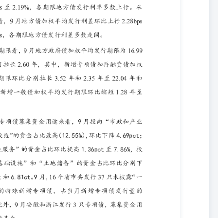
4.2万亿元，同比增加1.7万亿元。 9月，共有4个省份和计划单列市发
28亿元，占当月地方债发行总额的6.2%。1-9月累计，共有33个省市
度的99%，其中，仅河南、湖北两地2025年度置换额度或未用完，余额
相关负责人表示，近期，中央财政从地方政府债务结存限额中安排5000亿
化政府拖欠企业账款外，还安排额度用于经济大省符合条件的项目建
场调整影响，近期地方债发行利率中枢有所上行，9月地方债加权平均
多数上行。具体看，9月1年期、2年期地方债发行利率环比下行0.45bps、
30年期地方债发行利率环比分别上行8.31bps、5.07bps、10.71bps、
）发行利差 9月，地方债加权平均发行利差环比上行2.28bps至22.76bps，各期限地
行利差环比分别下行2.78bps、4.21bps、0.29bps；1年期、3年
ps、3.70bps、4.46bps、8.76bps、2.84bps和0.51bps。9
ps和27.37bps。 （四）发行期限 从发行期限看，9月地方政府债加
新增专项债和再融资债加权平均发行期限环比分别拉长3.52年和2.35年至
1.28年至8.65年。 从期限结构看，9月，3年期、5年期、10年期和15年
pct和2.35pct；7年期和30年期地方债发行占比分别提升3.44pct和
）募集资金用途 从新增专项债的募集资金用途来看，基建和土储是主要发
的规模为519亿元、“土地储备”229亿元、“交通基础设施”254亿
08pct。9月特殊新增专项债占比超过50%，环比提升12.15pct。其他
为1.4pct；投向“农林水利”领域的资金占比环比降幅较大，为
计来看，在新增专项债募集资金投向中，规模位居前三的领域分别为“市政和
行1.47万亿元，占比40.38%。此外，土储专项债2月重启发行以来，