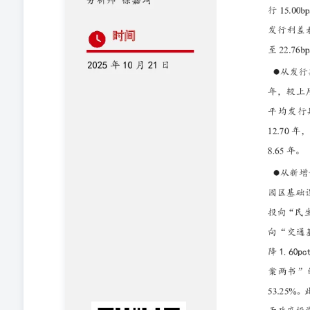
般债发行量6717亿元，同比增加552亿元；再融资债发行量
行用于置换存量隐性债务的再融资专项债，合计发行规模约5
发行超过1.98万亿元置换隐债再融资专项债，超过全年额
合计不足200亿元。值得一提的是，10月17日，财政部
元下达地方，除支持地方化解存量政府投资项目债务、消
设，精准支持扩大有效投资。 （二）发行利率 受债券市
发行利率环比上行15.00bps至2.19%，各期限发行利率
3.22bps，3年期、5年期、7年期、10年期、15年期、20年期和
13.28bps、5.91bps、7.83bps和12.41bps。 （三
方债发行利差多数走阔。具体看，2年期、15年期和30年期地方债发
期、5年期、7年期、10年期、20年期地方债发行利差环比分别上行0.07b
月，天津、宁夏地方债发行利差水平相对较高，分别为28.38b
权平均发行期限为16.99年，较上月拉长2.60年，其中，
22.04年和12.70年，新增一般债加权平均发行期限环比缩短
期地方债发行占比较上月分别下降1.28pct、5.86pct、6.30
12.22pct，其他期限发行占比较上月变动不大。 （五
力点。9月新增专项债募集资金投向“市政和产业园区基础设施”
元，投向这三个领域的资金占比合计为24.24%，环比下降13.
投向中，9月投向“民生服务”领域的资金占比提升幅度较大，
0.7pct；其他投向领域资金占比变动不大。 1-9月累
产业园区基础设施”、“民生服务”和“交通基础设施”，合计发