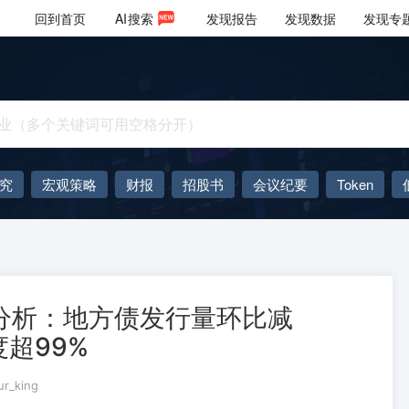
回到首页
AI
搜索
发现报告
发现数据
发现专
究
宏观策略
财报
招股书
会议纪要
Token
AIGC
大模型
况分析：地方债发行量环比减
超99%
ur_king