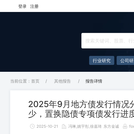
登录
注册
行业研究
公司研
当前位置：首页
/
其他报告
/
报告详情
2025年9月地方债发行情
少，置换隐债专项债发行进度
2025-10-21
冯琳,姚宇彤,徐嘉琦
东方金诚
fo