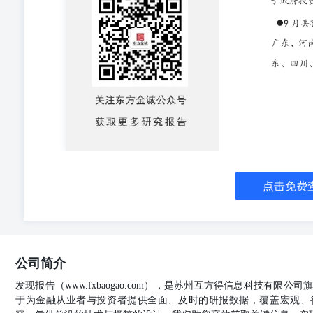
各月均有发行，1-9月累计发行3376.28亿元，占比9.
发行规模超过1.2万亿元，明显高于8000亿元的发行计
欠款、支持政府投资基金等化 债用途。这反映出中央对
术”。 9月，16个省市发行特殊新增专项债（未披露“一案
752.74亿元，占比达到34.22%。9月特殊新增专项债金
途包括政府投资项目（1742.65亿元）和项目建设（30
别由安徽和浙江发行，发行规模分别为50亿元、75亿元、25亿
9月共有31个省市（含计划单列市和兵团）发行地方债，其
亿元，占当月总发行量的40.46%。1-9月累计，共有3
东、四川、山东发行量超过4500亿元，合计发行21946亿
信用分析数据、模型、软件、研究观点等所有内容的著作
的权利，任何机构及个人未经东方金诚书面授权不得修改
书面授权的机构及人士不应获取或以任何方式使用本研究
点击免费
不当使用行为所造成的一切后果均不承担任何责任。 本
完整性均由资料提供方或/及发布方负责，东方金诚对该
性、准确性及完整性提供了任何形式的保证。 本研究报
准做出的独立判断，遵循了客观、公正的原则，未受第三
信息，也可能发出其他与本报告所载内容不一致或有不同
公司简介
究报告仅用于为投资人、发行人等授权使用方提供第三方
报告，自行对投资行为和投资结果负责，东方金诚不对其
发现报告（www.fxbaogao.com），是苏州互方得信息科技有限
用或引用本报告，应转载本声明。并且，相关引用必须注
于为金融从业者与投资者提供全面、及时的研报数据，覆盖宏观、
址：北京市丰台区丽泽路 24 号院平安幸福中心 A 座 45-47 层电话