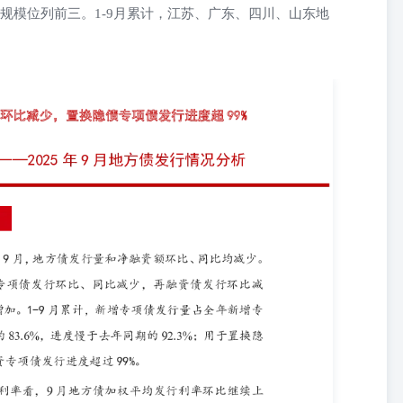
规模位列前三。1-9月累计，江苏、广东、四川、山东地
25 年 9 月，地方债发行量和净融资额环比、同比均减少。当月新增专项债发
9 月累计，新增专项债发行量占全年新增专项债限额的83.6%，进度
进度超过 99%。 东方金诚 研究发展部 部门总监 冯琳分析师 姚宇彤
环比继续上行15.00bps至2.19%，各期限地方债发行利率多数上行。
22.76bps，各期限地方债发行利差多数走阔。 时间 2025 年 10 月
16.99年，较上月拉长2.60年，其中，新增专项债和再融资债加权平均
70年，新增一般债加权平均发行期限环比缩短1.28年至8.65年。 从新增专
资金占比最高（12.55%），环比下降 4.69pct；投向“民生服务”的
和“土地储备”的资金占比环比分别下降 1.60pct 和 6.81ct。9 月，16个
月新增专项债发行量的53.25%。此外，9月安徽和浙江发行3只专项
省市（含计划单列市）发行地方债，其中，广东、河南、贵州发行规模位列
 获 取 更 多 研 究 报 告 一 、 总 体 发 行 情 况 （一）发行规
少。具体来看，9月共发行地方债8519亿元，环比减少1257亿元，同比
元，同比减少6596亿元。 9月新增专项债发行环比、同比减少，再融资债
量4131亿元，环比、同比分别减少735亿元和6148亿元；新增一般债
资债发行量3878亿元，环比减少208亿元、同比增加2356亿元。1-9月
占全年新增专项债限额的83.6%，进度慢于去年同期的92.3%；新增一