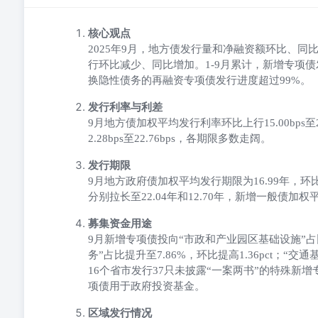
核心观点
2025年9月，地方债发行量和净融资额环比、
行环比减少、同比增加。1-9月累计，新增专项债
换隐性债务的再融资专项债发行进度超过99%。
发行利率与利差
9月地方债加权平均发行利率环比上行15.00bp
2.28bps至22.76bps，各期限多数走阔。
发行期限
9月地方政府债加权平均发行期限为16.99年，环
分别拉长至22.04年和12.70年，新增一般债加权
募集资金用途
9月新增专项债投向“市政和产业园区基础设施”占比最
务”占比提升至7.86%，环比提高1.36pct；“交通基
16个省市发行37只未披露“一案两书”的特殊新增
项债用于政府投资基金。
区域发行情况