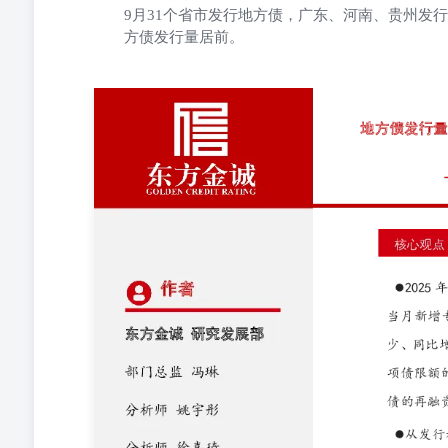
9月31个省市发行地方债，广东、河南、贵州发行
方债发行量居前。
——2025 年 9 月地方债发行情况分析 核心观点 20
行环比、同比减少，再融资债发行环比减少、同比增加。1-
慢于去年同期的92.3%；用于置换隐债的再融资专项债发行
分析师 徐嘉琦 从发行利率看，9月地方债加权平均发行利率
从发行利差看，9月地方债加权平均发行利差环比上行2.28bps至
21 日 从发行期限看，9月地方政府债加权平均发行期限为
发行期限环比分别拉长3.52年和2.35年至22.04年和12.
项债募集资金用途来看，9 月投向“市政和产业园区基础设施”的
资金占比环比提高 1.36pct 至 7.86%，投向“交通基础设施”
省市共发行37只未披露“一案两书”的特殊新增专项债，占当
债，募集资金用于政府投资基金。 9 月共有 31 个
前三。1-9 月累计，江苏、广东、四川、山东地方债发行量居前。
模 2025年9月，地方债发行量和净融资额环比、同比均减
减少4324亿元；当月净融资4460亿元，环比减少341亿
发行环比减少、同比增加。分券种来看，9月新增专项债发行
发行量510亿元，环比、同比减少315亿元和532亿元；再融
累计，新增专项债发行量3.7万亿元，同比增加779亿元，