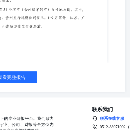
28%。 值得关注的是，今年的特殊新增专项债（含政府投资引导基金用途）
划，且用途呈现“扩围”趋势，除了用于传统基建项目外，还被用于偿还拖
地方债务风险防控的重视，也显示出在稳增长与防风险之间的“政策平衡
两书”），发行规模合计2199.64亿元，其中，广东发行规模最大，为
额加权平均发行期限为24.67年，比其他新增专项债长4.02年；募集资金用
6.98亿元）。此外，当月还有3只募集资金用于政府投资基金的专项债，分
元，发行期限分别为20年、10年、20年。 二 、 区 域 发 行 情 况
中，广东、河南、贵州、湖南发行规模均超过600亿元，合计发行3447
7个省市（含计划单列市和兵团）发行约8.53万亿元地方债，其中江苏、广
元，占同期总发行量的25.7%。 权利及免责声明： 本研究报告及相关的
权和其他相关知识产权均归东方金诚所有，东方金诚保留一切与此相关
、复制、逆向工程、销售、分发、储存、引用或以任何方式传播。未获
报告，东方金诚对本研究报告的未授权使用、超授权使用和非法使用等
查看完整报告
研究报告中引用的标明出处的公开资料，其合法性、真实性、准确性、
等资料进行了合理审慎的核查，但不应视为东方金诚对其合法性、真实
告的结论，是在最初发表本报告日期当日按照东方金诚的研究流程及标
方组织或个人的干预和影响。东方金诚可能不时补充、修订或更新有关
结论的报告，但没有义务和责任更新本报告并通知报告使用者。 本研
联系我们
参考意见，并非是对某种决策的结论或建议；投资者应审慎使用本研究
承担任何责任。 本声明为本研究报告不可分割的内容，任何使用者使
公司旗下的专业研报平台。我们致力
联系在线客服
明来自东方金诚且不得篡改、歪曲或有任何类似性质的修改行为。 地
行业、公司、财报等全方位内
0512-88971002
（
：86-10-62299800 (总机) 传真：86-10-62299803邮箱：