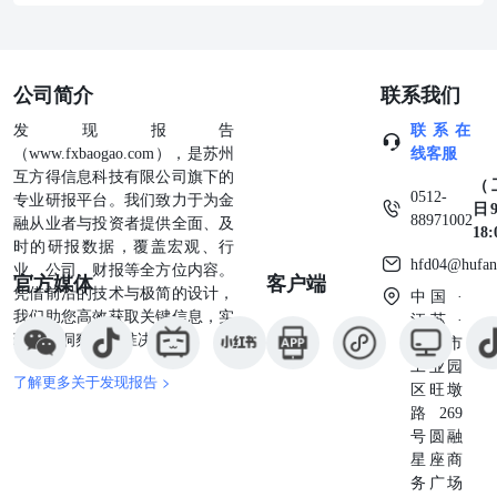
美元美债，投机资金离场压制银金，但全球不确定性抬升与
国内增储带来长期支撑。 3、伦敦基本金属多数下跌，LME
期铝涨0.75%报3139.0美元/吨，LME期铅涨0.40%报1887.5
美元/吨，LME期锡跌0.12%报53000.0美元/吨，LME期铜跌
公司简介
联系我们
0.51%报13334.5美元/吨，LME期锌跌0.56%报3571.0美元/
吨，LME期镍跌0.90%报16275.0美元/吨。 4、美国能源信
发现报告
联系在
息署（EIA）发布短期能源展望报告，将2026年布伦特原油
（www.fxbaogao.com），是苏州
线客服
价格预期由95美元/桶下调至82美元/桶，WTI原油均价预期
互方得信息科技有限公司旗下的
（
则由88.32美元/桶下调至76.26美元/桶。EIA还小幅下调了今
0512-
专业研报平台。我们致力于为金
日9
明两年全球石油需求预期，并上调产量预期。 5、广州期货
88971002
融从业者与投资者提供全面、及
18
交易所发布通知，自7月9日交易时起，多晶硅期货相关合约
时的研报数据，覆盖宏观、行
的交易手续费标准调整为成交金额的万分之一，碳酸锂期货
hfd04@hufan
业、公司、财报等全方位内容。
官方媒体
客户端
相关合约的交易手续费标准调整为成交金额的万分之一点
凭借前沿的技术与极简的设计，
中国 ·
六。 6、大商所发布通知，自7月10日结算时起，纯苯期货
我们助您高效获取关键信息，实
江苏 ·
合约涨跌停板幅度调整为6%，交易保证金水平调整为7%；
现深度洞察与精准决策。
苏州市
纯苯期货2608、2609合约涨跌停板幅度调整为8%，交易保
工业园
证金水平调整为10%。 7、香港黄金中央清结算系统试营运
了解更多关于发现报告 >
区旺墩
及沪港黄金市场合作启动。市场参与者可选择通过香港贵金
路269
属中央结算系统有限公司账户将实物黄金存入上海黄金交易
号圆融
所国际板香港指定仓库，通过双向划转，分别参与上金所场
星座商
内市场和香港场外市场。 8、周二在岸人民币对美元16:30
务广场
收盘报6.7956，较上一交易日下跌31个基点，夜盘收报