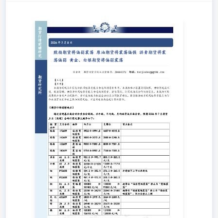
股指期货将偏弱震荡原油期货将震荡偏强沥青期货将震荡偏
弱黄金、白银期货将偏弱震荡 陶金峰期货投资咨询从业资
格号：Z0000372邮箱：taojinfeng@gtht.com 【正文】 【声
明】 本报告的观点和信息仅供风险承受能力合适的投资者
参考。本报告难以设置访问权限，若给您造成不便，敬请谅
解。若您并非风险承受能力合适的投资者，请勿阅读、订阅
或接收任何相关信息。本报告不构成具体业务或产品的推
介，亦不应被视为相应金融衍生品的投资建议。请您根据自
身的风险承受能力自行作出投资决定并自主承担投资风险，
不应凭借本内容进行具体操作。 【期货行情前瞻要点】 通
过宏观基本面分析和黄金分割线、水平线、日均线、月均线
等技术面分析，预期2026年7月期货主力（连续）合约行情
走势大概率如下： 【宏观资讯】 国内宏观： 1、国家外汇
局发布数据显示，截至6月末，我国外汇储备规模为34163亿
美元，环比下降260亿美元，降幅为0.75%。我国黄金储备
规模达7544万盎司，环比增加48万盎司，为连续第20个月增
加。 2、中国人民银行联合香港金管局、香港证监会宣布11
项措施，支持香港固定收益和货币市场以及离岸人民币市场
建设。其中包括：共建香港固定收益及货币电子交易平