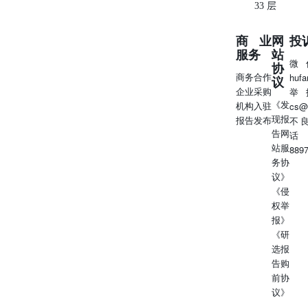
33 层
6.7942。人民币对美元中间价报6.8054，较上一交易日调升
12个基点。 9、纽约尾盘，美元指数涨0.22%报101.09，非
商业
网
投
美货币多数下跌，欧元兑美元跌0.25%报1.1411，英镑兑美
服务
站
元跌0.23%报1.3359，澳元兑美元跌0.39%报0.6929，美元兑
微
协
日元涨0.02%报162.1215，美元兑加元跌0.04%报1.4200，美
商务合作
huf
议
元兑瑞郎涨0.41%报0.8085，离岸人民币对美元跌91个基点
企业采购
举
报6.8036。 （资料来源：wind） 【期货行情分析与前瞻】
《发
机构入驻
cs@
股指期货： 7月7日，沪深300股指期货主力合约IF2609小幅
现报
报告发布
不
低开，开盘后，反弹遇阻回落，震荡下行，报收在4703.4
告网
话
点，下跌1.09%，最高反弹至4752.6点，未能突破7月6日收
站服
889
盘价4753.2点阻力，最低下探4671.4点，6月12日收盘价
务协
4671.8点支撑失而复得，未能有效突破5日均线阻力，跌破
议》
60日均线支撑，短线下行压力增大。 上证50股指期货主力
《侵
合约IH2609小幅低开，开盘后，反弹遇阻回落，震荡下
权举
行，报收在2870.6点，下跌1.33%（按照收盘价下跌
报》
1.19%），最高反弹至2908.4点，未能突破7月3日高点
《研
2912.0点阻力，最低下探至2862.4点，7月2日低点2861.8点
选报
支撑明显，未能有效突破5日均线阻力，跌破10日、60日、
告购
20日、40日均线支撑，短线下行压力增大。 中证500股指期
前协
货主力合约IC2609小幅低开，开盘后，反弹遇阻回落，震荡
议》
下行，报收在8322.6点，下跌1.68%，最高反弹至8478.8