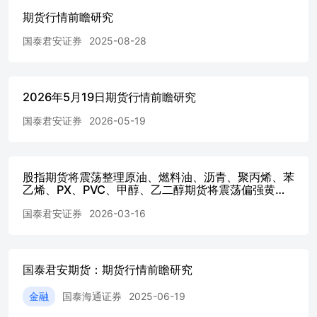
则增长3.3%，升至2025年3月以来最高水平。 8、纽约联储
期货行情前瞻研究
发布最新消费者预期调查，6月一年期通胀预期升至3.7%，
为2023年9月以来最高；三年期预期则升至3.3%，创下2022
国泰君安证券
2025-08-28
年6月以来新高。不过，消费者对自身财务、就业和股市的
信心有所改善，失业预期下降。 9、欧洲央行管委、意大利
央行行长帕内塔表示，尽管美国和伊朗正朝着达成持久和平
2026年5月19日期货行情前瞻研究
协议迈进，但欧洲央行仍面临不确定的经济形势。他强调，
货币政策应保持灵活，以应对各类不确定性。 10、世界银
国泰君安证券
2026-05-19
行在最新报告中认为，受能源供应冲击，预计全球经济增速
将从2025年的2.9%放缓至2026年的2.5%。随着能源价格回
落、不确定性消退、通胀压力缓解以及金融条件放松，预计
全球经济增长有望在2027至2028年间修复。 （资料来源：
股指期货将震荡整理原油、燃料油、沥青、聚丙烯、苯
wind） 【商品期货相关信息】 1、美油主力合约收涨
乙烯、PX、PVC、甲醇、乙二醇期货将震荡偏强黄
金、螺纹钢、铁矿石期货将偏弱震荡白银、铂、钯期货
5.32%，报72.2美元/桶；布油主力合约涨5.4%，报75.88美
国泰君安证券
2026-03-16
将震荡偏弱：期货行情前瞻研究
元/桶。美国撤销允许伊朗石油对外销售的通用许可证，增
加了该地区原油出口受阻的可能性；霍尔木兹海峡附近接连
发生 商船遇袭事件，关键能源航道运输风险上升，市场计
入运输中断、保险费率上调的避险溢价，推动油价上涨。
国泰君安期货：期货行情前瞻研究
2、国际贵金属期货普遍收跌，COMEX黄金期货跌1.22%报
4116.60美元/盎司，COMEX白银期货跌3.09%报60.41美元/
金融
国泰海通证券
2025-06-19
盎司。美元指数受加息预期、美债高位影响走强，资金涌向