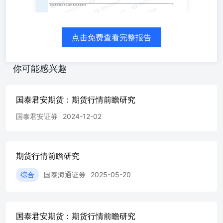
台，“债券通”（南向通）年度投资净额度提升至8000亿元，
人民币业务资金安排规模增加至5000亿元，研究发行离岸人
民币短期债务工具等。 3、文化和旅游部印发《旅游强国建
设“十五五”规划》提出，到2030年，国内居民出游人次达到
点击免费查看完整报告
83亿，国内出游总花费达到7.7万亿元。《规划》明确了统
筹优化旅游空间布局、丰富高品质旅游供给、释放旅游消费
潜力、完善旅游公共服务等重点任务。 4、世界银行发布最
你可能感兴趣
新一期中国经济简报称，尽管面临供强需弱和全球能源供应
冲击，中国经济增长总体保持韧性，预计2026年中国经济增
长4.4%，相较去年12月发布的上期简报，增速预期维持不
国泰君安期货：期货行情前瞻研究
变。 5、市场监管总局将开展公平竞争审查抽查，切实强化
国泰君安证券
2024-12-02
公平竞争审查刚性约束。市场监管总局正积极推进修改《价
格法》，进一步完善低价倾销等不正当价格行为的认定规
则，为防范和制止无底线“卷价格”“打价格战”提供更有力的
治理武器。 国际宏观： 1、美国中央司令部表示，美军中
期货行情前瞻研究
央司令部部队已开始对伊朗发动一系列强力打击，以回应伊
朗针对国际水道中由平民船员操作的商业航运实施瞄准和袭
综合
国泰海通证券
2025-05-20
击。美方打击是对伊朗袭击三艘正在通过霍尔木兹海峡的商
船作出的回应，并表示伊朗侵略行为“没有正当理由、危
险”，且“明显违反停火协议”。 2、美国恢复对伊朗石油制
裁。美国财政部外国资产控制办公室发布消息称，美国撤销
国泰君安期货：期货行情前瞻研究
一项授权允许伊朗石油销售的通用许可，相关收尾交易将被