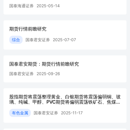
国泰海通证券
2025-05-14
允许持续至美国东部时间7月17日零点。受此消息影响，国
际油价应声上涨，美、布两油涨超5%。 3、伊朗外交部发
表声明，强烈谴责美国财政部撤销暂停伊朗石油销售制裁的
措施，称该行动“严重违反”6月18日签署的《伊斯兰堡谅解
期货行情前瞻研究
备忘录》第10条，并要求美国为相关后果负责。伊朗指责美
国过去20天内多次直接或通过以色列对黎巴嫩的行动违反备
综合
国泰君安证券
2025-07-07
忘录内容。伊朗外交部表示，伊方一直以善意履行备忘录承
诺，若美国继续违约，伊朗将采取其认为维护国家利益和安
全所需的一切措施。 4、法国政坛迎来重大转折。法国上诉
法院作出判决，维持此前对法国极右翼领导人勒庞挪用公款
国泰君安期货：期货行情前瞻研究
案的有罪判决，但对其刑罚做出调整，将勒庞参选禁令大幅
缩短至其已服满的15个月，为其重返2027年法国总统大选扫
国泰君安证券
2025-09-26
清了最大法律障碍。 5、纽约联储主席威廉姆斯表示，通胀
仍然过高，但由于能源价格回落，他对美国通胀形势的担忧
较此前有所缓解。威廉姆斯重申，当前的货币政策处于有利
股指期货将震荡整理黄金、白银期货将震荡偏弱铜、玻
位置，未来政策取决于经济数据。 6、美国贸易代表办公室
璃、纯碱、甲醇、PVC期货将偏弱震荡铁矿石、焦煤、
就以所谓“强迫劳动”为由对60个经济体加征关税的方案，启
原油、豆粕期货将偏强震荡：期货行情前瞻研究
动为期三天的听证会。美国22个州的总检察长联合反对上述
有色金属
国泰君安证券
2025-11-17
加征关税的计划，强调该计划“不合法”，损害美国经济和消
费者利益。 7、美国5月贸易逆差环比扩大42.2%至776亿美
元，但低于经济学家预期。美国5月出口额下降3.2%，进口