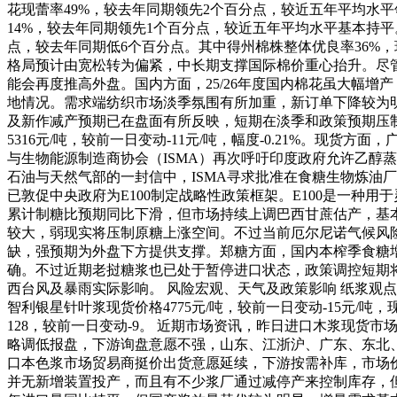
花现蕾率49%，较去年同期领先2个百分点，较近五年平均水
14%，较去年同期领先1个百分点，较近五年平均水平基本持平
点，较去年同期低6个百分点。其中得州棉株整体优良率36%，
格局预计由宽松转为偏紧，中长期支撑国际棉价重心抬升。尽
能会再度推高外盘。国内方面，25/26年度国内棉花虽大幅
地情况。需求端纺织市场淡季氛围有所加重，新订单下降较为明
及新作减产预期已在盘面有所反映，短期在淡季和政策预期压制下
5316元/吨，较前一日变动-11元/吨，幅度-0.21%。现货方
与生物能源制造商协会（ISMA）再次呼吁印度政府允许乙醇
石油与天然气部的一封信中，ISMA寻求批准在食糖生物炼油厂附
已敦促中央政府为E100制定战略性政策框架。E100是一种用
累计制糖比预期同比下滑，但市场持续上调巴西甘蔗估产，基
较大，弱现实将压制原糖上涨空间。不过当前厄尔尼诺气候风险
缺，强预期为外盘下方提供支撑。郑糖方面，国内本榨季食糖
确。不过近期老挝糖浆也已处于暂停进口状态，政策调控短期将
西台风及暴雨实际影响。 风险宏观、天气及政策影响 纸浆观点 市
智利银星针叶浆现货价格4775元/吨，较前一日变动-15元/吨，现
128，较前一日变动-9。 近期市场资讯，昨日进口木浆现
略调低报盘，下游询盘意愿不强，山东、江浙沪、广东、东北、
口本色浆市场贸易商挺价出货意愿延续，下游按需补库，市场价格
并无新增装置投产，而且有不少浆厂通过减停产来控制库存，