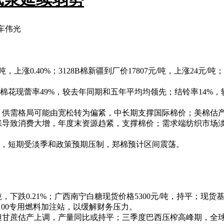
车伟光
，上涨0.40%；3128B棉新疆到厂价17807元/吨，上涨24元/吨
棉花现蕾率49%，较去年同期和五年平均均领先；结铃率14%
持续，供需格局可能由宽松转为偏紧，中长期支撑国际棉价；美棉
能扩张导致消费大增，年度末资源趋紧，支撑棉价；需求端纺织市
，短期受淡季和政策预期压制，郑棉预计区间震荡。
，下跌0.21%；广西南宁白糖现货价格5300元/吨，持平；现货基差
100专用燃料加注站，以缓解财务压力。
滑，但甘蔗估产上调，产量同比或持平；三季度巴西压榨高峰期，