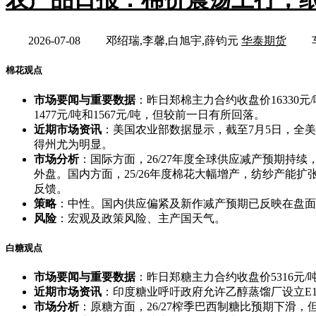
2026-07-08
邓绍瑞,李馨,白旭宇,薛钧元
华泰期货
棉花观点
市场要闻与重要数据
：昨日郑棉主力合约收盘价16330元/吨
1477元/吨和1567元/吨，但较前一日有所回落。
近期市场资讯
：美国农业部数据显示，截至7月5日，全美
得州尤为明显。
市场分析
：国际方面，26/27年度全球供应减产预期
外盘。国内方面，25/26年度棉花大幅增产，纺纱产
反馈。
策略
：中性。国内供应偏紧及新作减产预期已反映在盘面
风险
：宏观及政策风险、主产国天气。
白糖观点
市场要闻与重要数据
：昨日郑糖主力合约收盘价5316元/吨
近期市场资讯
：印度糖业呼吁政府允许乙醇蒸馏厂设立E
市场分析
：原糖方面，26/27榨季巴西制糖比预期下