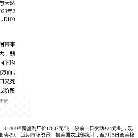
3128B棉新疆到厂价17807元/吨，较前一日变动+24元/吨，现
较前一日变动-29。 近期市场资讯，据美国农业部统计，至7月5日全美棉