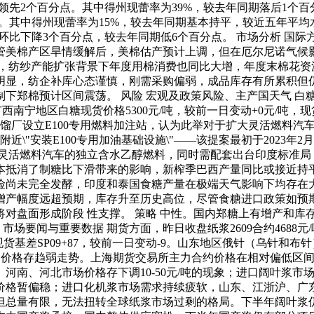
平领先2个百分点。其中得州现蕾率为39%，较去年同期落后1个
。其中得州现蕾率为15%，较去年同期基本持平，较近五年平均
环比下降3个百分点，较去年同期低6个百分点。 市场分析 国际方
管美棉产区旱情缓解后，美棉估产预计上调，但在厄尔尼诺气候
增产，纺纱产能扩张背景下年度用棉消费也同比大增，年度末棉花
显，纺企补库心态谨慎，刚需采购偏弱，成品库存有所累积但仍
郑棉预计区间震荡。 风险 宏观及政策风险、主产国天气 白糖观
面，广西南宁地区白糖现货价格5300元/吨，较前一日变动+0元/吨，
蒸馏厂设立E100专用燃料加注站，认为此举对于扩大灵活燃料
近\"安装E100专用加油基础设施\"——该提案最初于2023年
于灵活燃料汽车的独立含水乙醇燃料，同时需配套出台印度标准局（B
本抵消了制糖比下滑带来的影响，新榨季巴西产量同比或接近持
尚未完全发酵，印度和泰国食糖产量在极端天气影响下均存在大幅
增产幅度远超预期，库存升至历史高位，尽管食糖进口政策如预
对盘面形成阶段 性支撑。 策略 中性。国内郑糖上有增产和库
场要闻与重要数据 期货方面，昨日收盘纸浆2609合约4688元/吨
货基差SP09+87，较前一日变动-9。山东地区俄针（乌针和布针）现
货市场价格存趋弱走势。上海期货交易所主力合约价格在相对偏低
河南、河北市场价格存下调10-50元/吨的现象；进口阔叶浆
暂偏稳；进口化机浆市场需求持续疲软，山东、江浙沪、广东市场
但总量有限，无法扭转全球纸浆市场过剩的格局。下半年阔叶浆仍