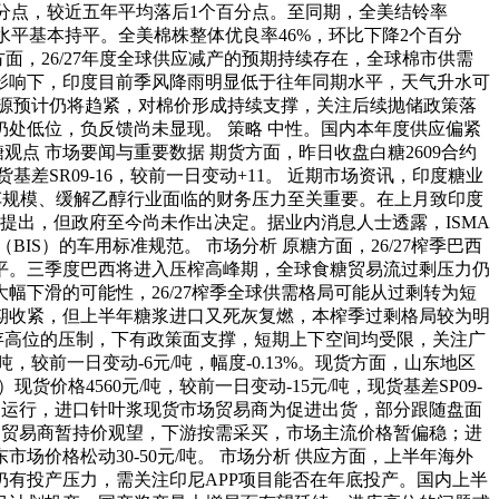
百分点，较近五年平均落后1个百分点。至同期，全美结铃率
水平基本持平。全美棉株整体优良率46%，环比下降2个百分
面，26/27年度全球供应减产的预期持续存在，全球棉市供需
影响下，印度目前季风降雨明显低于往年同期水平，天气升水可
资源预计仍将趋紧，对棉价形成持续支撑，关注后续抛储政策落
处低位，负反馈尚未显现。 策略 中性。国内本年度供应偏紧
点 市场要闻与重要数据 期货方面，昨日收盘白糖2609合约
现货基差SR09-16，较前一日变动+11。 近期市场资讯，印度糖业
汽车规模、缓解乙醇行业面临的财务压力至关重要。在上月致印度
2月提出，但政府至今尚未作出决定。据业内消息人士透露，ISMA
IS）的车用标准规范。 市场分析 原糖方面，26/27榨季巴西
平。三季度巴西将进入压榨高峰期，全球食糖贸易流过剩压力仍
下滑的可能性，26/27榨季全球供需格局可能从过剩转为短
期收紧，但上半年糖浆进口又死灰复燃，本榨季过剩格局较为明
存高位的压制，下有政策面支撑，短期上下空间均受限，关注广
，较前一日变动-6元/吨，幅度-0.13%。现货方面，山东地区
货价格4560元/吨，较前一日变动-15元/吨，现货基差SP09-
区间运行，进口针叶浆现货市场贸易商为促进出货，部分跟随盘面
市场贸易商暂持价观望，下游按需采买，市场主流价格暂偏稳；进
价格松动30-50元/吨。 市场分析 供应方面，上半年海外
有投产压力，需关注印尼APP项目能否在年底投产。国内上半