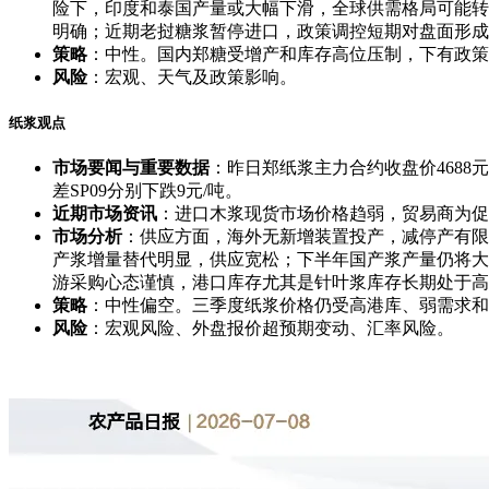
险下，印度和泰国产量或大幅下滑，全球供需格局可能转
明确；近期老挝糖浆暂停进口，政策调控短期对盘面形成
策略
：中性。国内郑糖受增产和库存高位压制，下有政策
风险
：宏观、天气及政策影响。
纸浆观点
市场要闻与重要数据
：昨日郑纸浆主力合约收盘价4688元/
差SP09分别下跌9元/吨。
近期市场资讯
：进口木浆现货市场价格趋弱，贸易商为促
市场分析
：供应方面，海外无新增装置投产，减停产有限
产浆增量替代明显，供应宽松；下半年国产浆产量仍将大
游采购心态谨慎，港口库存尤其是针叶浆库存长期处于高
策略
：中性偏空。三季度纸浆价格仍受高港库、弱需求和
风险
：宏观风险、外盘报价超预期变动、汇率风险。