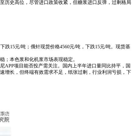
至历史高位，尽管进口政策收紧，但糖浆进口反弹，过剩格局
下跌15元/吨；俄针现货价格4560元/吨，下跌15元/吨。现货基
稳；本色浆和化机浆市场表现稳定。
尼APP项目能否投产需关注。国内上半年进口量同比持平，国
速增长，但终端有效需求不足，纸张过剩，行业利润亏损，下