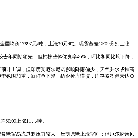
；全国均价17897元/吨，上涨36元/吨。现货基差CF09分别上涨
，较去年同期领先；但棉株整体优良率46%，环比和同比均下降，
估产预计上调，但印度受厄尔尼诺影响降雨偏少，天气升水或推高
场淡季氛围加重，新订单下降，纺企补库谨慎，库存累积但未达负
SR09上涨11元/吨。
全球食糖贸易流过剩压力较大，压制原糖上涨空间；但厄尔尼诺风