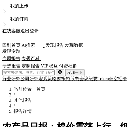
我的上传
我的订阅
在线客服
退出登录
回到首页
AI
搜索
发现报告
发现数据
发现专题
专题报告
专题百科
研选报告
定制报告
VIP
权益
付费社群
发现一下
行业研究
公司研究
宏观策略
财报
招股书
会议纪要
Token
低空经济
当前位置：首页
/
其他报告
/
报告详情
农产品日报：棉价震荡上行，