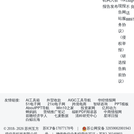
cs@
现报
报告发布
不
告网
话
站服
889
务协
议》
《侵
权举
报》
《研
选报
告购
前协
议》
友情链接:
AI工具箱
外贸收款
AIGC工具导航
华经情报网
51电子网
21ic电子网
跨境电商
智研咨询
PPT模板
AboutPPT导航
Win10之家
投资家网
亿邦动力
蝉妈妈
营销推广笔记
福昕PDF阅读器
中商情报网
前瞻经济学人
七麦数据
清科研究中心
星球日报
白鲸出海
苏ICP备17077178号
|
苏公网安备 32059002001943
© 2018-
2026
苏州互方
得信息科技有限公司
号
|
增值电信业务经营许可证：苏B2-20240803