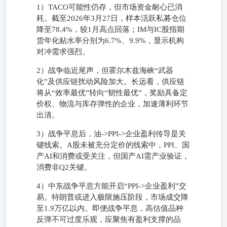
1）TACO可能性仍存，但市场资金耐心已消
耗。截至2026年3月27日，样本活跃私募仓位
降至78.4%，较1月高点回落；IM与IC股指期
货年化贴水率分别为6.7%、9.9%，显示机构
对冲需求强烈。
2）战争临近尾声，但霍尔木兹海峡“武器
化”及供应链扰动风险加大。长远看，供应链
将从“效率最优”转向“韧性最优”，奖励具备定
价权、物流与库存弹性的企业，加速薄利环节
出清。
3）战争平息后，油->PPI->企业盈利传导是关
键线索。A股未被充分定价的线索中，PPI、国
产AI和消费或受关注，但国产AI需产业验证，
消费非Q2关键。
4）中东战争平息方能开启“PPI->企业盈利”交
易。特朗普或进入极限施压阶段，市场成交降
至1.9万亿以内。即便战争平息，高估值品种
反弹不可过度乐观，应聚焦有盈利支撑的品