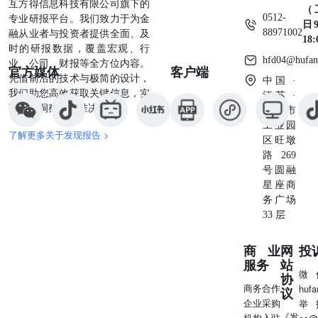
互方得信息科技有限公司旗下的
（
0512-
专业研报平台。我们致力于为金
日9
88971002
融从业者与投资者提供全面、及
18
时的研报数据，覆盖宏观、行
hfd04@hufan
业、公司、财报等全方位内容。
官方媒体
客户端
凭借前沿的技术与极简的设计，
中国 ·
我们助您高效获取关键信息，实
江苏 ·
现深度洞察与精准决策。
苏州市
工业园
了解更多关于发现报告 >
区旺墩
路269
号圆融
星座商
务广场
33 层
商业
网
投
服务
站
微
协
商务合作
huf
议
企业采购
举
《发
机构入驻