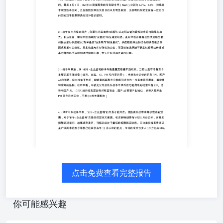
货的年化贴水率（MA5）分别为6.7%、9.9%，持续处于深
度贴水区间，且在指数反弹的交易日也未见明显收敛，这表
明机构资金保留一定仓位的同时对于股票现货的对冲需求强
烈。 2）战争在本月临近尾声，但霍尔木兹海峡“武器化”以
及供应链间歇性扰动的可能性在加大。长远来看，霍尔木兹
海峡的“武器化”特征越发明显。此轮冲击所暴露出的供应链
的脆弱性会推动供应链从“效率最优”逐渐转向“韧性最优”。
供应链的深远损伤会继续在组合层面奖励拥有定价权、具备
物流与库存弹性的企业，而那些被迫承接不确定性却无法转
嫁成本的薄利环节或将加速供给侧出清，龙头企业获得更高
的份额。 3）战争平息后，油->PPI->企业盈利的传导是最
重要的基本面线索。当前A股市场有五个主要的基本面线索
（红利、出海、AI、PPI和内需消费），未被充分定价的只
有PPI、国产AI和消费。但在战争平息后，能够重新凝聚共
识和吸引资金的一定是兼具预期差、确定性和空间的品种。
往后来看，未被充分定价且在战争平息后有可能启动的线索
点击免费查看完整报告
只有PPI、消费和国产AI。（PPI回升线索适合绝对收益资
金，国产AI需要产业验证，消费大概率是PPI回升后去定
价，不是Q2的关键板块） 4）只有中东战争平息，“PPI->企
你可能感兴趣
业盈利”的交易才能开启。摆脱高油价带来需求衰退的预
期，对于“PPI->企业盈利”交易的成型至关重要。考虑到特