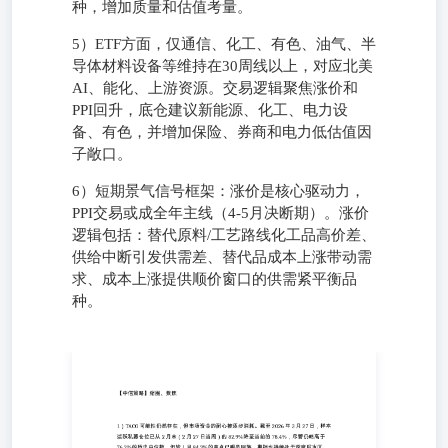
种，增加质量和估值考量。
5）ETF方面，仅通信、化工、有色、油气、半
导体材料设备等维持在30周线以上，对应北美
AI、能化、上游资源。交易逻辑聚焦涨价和
PPI回升，底仓建议新能源、化工、电力设
备、有色，并增加保险、券商和电力低估值因
子敞口。
6）短期景气信号框架：涨价是核心驱动力，
PPI交易或成全年主线（4-5月决断期）。涨价
逻辑包括：替代原料/工艺路线化工品高价差、
供给中断引发供需差、替代品成本上涨带动需
求、成本上涨提供顺价窗口的供需紧平衡品
种。
1）TACO可能性仍然存在，但市场资金的耐心被逐步消
耗。截至2026年3月27日，样本活跃私募仓位已从2月末（2
月27日当周）的82.9%降至当前的78.4%，尽管仍略高于
76.2%的历史中位数，但较1月84.3%的高点已明显回落。期
指也持续处于深度贴水区间。截至4月3日，IM与IC股指期