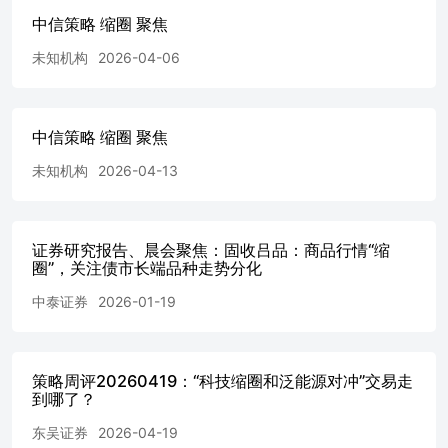
朗普有计划5月份访华，且越发频繁针对谈判、战事结束发
中信策略 缩圈 聚焦
声，可能已经处于最后的极限施压阶段。无论是投资者情绪
还是沪深两市的换手率都已经回到去年12月以来的低点，市
未知机构
2026-04-06
场的成交也步入1.9万亿关口以 内。即便战争平息，我们也
不能对流动性和叙事推动的高估值品种的反弹过于乐观，转
而要将视野放在有实际盈利支撑或利润率修复空间大的品种
中信策略 缩圈 聚焦
之上。落实在风格上，就是增加对质量和估值两个因素更多
的考量。 4）如果从ETF来看，目前还维持在30周线以上的
未知机构
2026-04-13
ETF仅有通信、化工、有色、油气、半导体材料设备等，基
本就是北美AI、能化、上游资源几类。 从市场的交易逻辑
来看，涨价和PPI回升就是持续的线索。坚定围绕中国优势
制造定价权重估布局。目前的底仓建议仍然是以新能源、化
证券研究报告、晨会聚焦：固收吕品：商品行情“缩
工、电力设备、有色为基础。在此基础上，建议继续增加对
圈”，关注债市长端品种走势分化
低估值因子的敞口暴露，重点关注保险、券商和电力。 📈
中泰证券
2026-01-19
从短期景气信号驱动的框架来考虑，涨价仍然是最“锋利的
矛”，PPI交易成为全年主线的概率在上升，4~5月就是决断
期：1️⃣油价冲击下存在第二替代原料/工艺路线的化工品
（中国这些品种的“煤含量”通常高于海外竞对），第一原料
策略周评20260419：“科技缩圈和泛能源对冲”交易走
（原油）的涨价会带来高价差；2️⃣原先中东/西欧产能占比
到哪了？
较大的品种，供给的中断有望带来额外的供需差从而引发涨
东吴证券
2026-04-19
价预期；3️⃣替代品受成本影响涨价，需求提升带动供需差