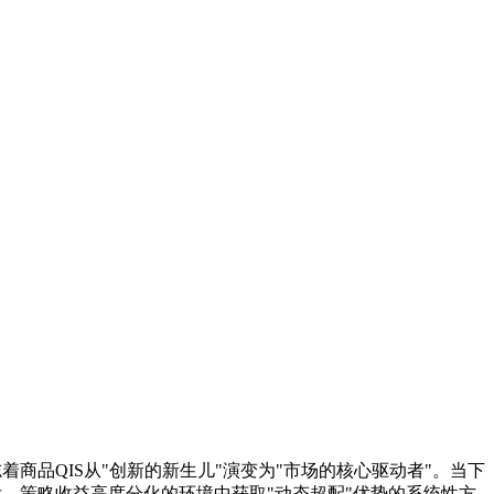
 2026年标志着商品QIS从"创新的新生儿"演变为"市场的核心驱动者"。当下
、策略收益高度分化的环境中获取"动态超配"优势的系统性方