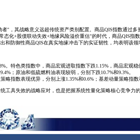
核心驱动者"，其战略意义远超传统资产类别配置。商品QIS指数通
常态化+股债联动失效+地缘风险溢价重估"的时代，商品QIS
货的推出和防御性商品QIS在真实地缘冲击下的实证韧性，均表明该领
88%。特色类指数中，商品宏观进取指数下跌1.15%，商品宏观稳健
.4%；原油和低硫燃料油表现较弱，分别下跌10.7%和9.3%。
指数表现优异，分别上涨1.35%和0.6%；基差动量策略指数和基
冲传统工具失效的战略应对，也是把握系统性量化策略核心竞争力