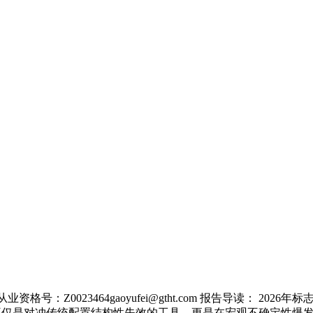
咨询从业资格号：Z0023464gaoyufei@gtht.com 报告导读：
不仅是对冲传统配置结构性失效的工具，更是在宏观不确定性爆发