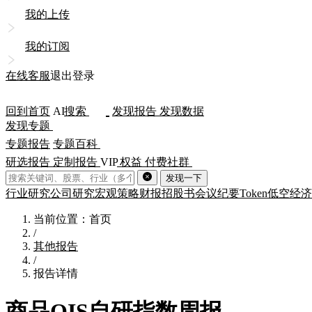
我的上传
我的订阅
在线客服
退出登录
回到首页
AI
搜索
发现报告
发现数据
发现专题
专题报告
专题百科
研选报告
定制报告
VIP
权益
付费社群
发现一下
行业研究
公司研究
宏观策略
财报
招股书
会议纪要
Token
低空经济
当前位置：首页
/
其他报告
/
报告详情
商品QIS自研指数周报