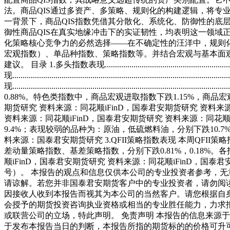
法。商品QIS通过多资产、多策略、规则化的构建逻辑，将专
一背景下，商品QIS指数凭借其分散化、系统化、防御性的底层设
御性商品QIS在真实地缘冲击下的实证韧性，均表明这一领域正
化策略核心竞争力的必然选择——在不确定性的汪洋中，规则化
宏观指数）、单品种指数、策略指数等。并结合宏观与基本面观
建议。 目录 1.多头指数表现........................................................................
现.................................................................................................
现.........................................................................
0.88%。特色类指数中，商品宏观进取指数下跌1.15%，商品宏
期货研究 资料来源：同花顺iFinD，国泰君安期货研究 资料来源
资料来源：同花顺iFinD，国泰君安期货研究 资料来源：同花顺
9.4%；表现较弱的品种为：原油，低硫燃料油，分别下跌10.
料来源：国泰君安期货研究 3.QFII策略指数表现 本周QFI
差动量策略指数、基差策略指数，分别下跌0.81%，0.18%。
顺iFinD，国泰君安期货研究 资料来源：同花顺iFinD，国泰
号）。 本报告的观点和信息仅供本公司的专业投资者参考，
请谅解。若您并非国泰君安期货客户中的专业投资者，请勿阅
因接收人收到本报告而视其为本公司的当然客户。请您根据自身
会授予的期货投资咨询执业资格或相当的专业胜任能力，力求
或联营公司的立场，特此声明。 免责声明 本报告的信息来源
于发布本报告当日的判断，本报告所指的期货标的的价格可升