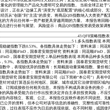
业量化的管理能力产品化为透明可交易的指数。 当前全球正处于"
计，正在从"边缘工具"演变为"底层配置"的核心组成部分。无论是
经历从"创新"到"主流"的质变。将商品QIS指数纳入大类资
的方舟比任何单一资产都更具穿越周期的力量。 本报告将回顾
点进行分析与展望。 风险提示：商品QIS指数投资易受政策
..........................................................................................
........................................................................................43.QFII策略指数表
.............................................................................
观稳健指数下跌0.53%。各指数具体走势如下： 资料来源：同花顺i
：同花顺iFinD，国泰君安期货研究 资料来源：同花顺iFinD
iFinD，国泰君安期货研究 2.单品种指数表现 本周单品种多
7%，9.3%。各指数具体走势如下： 资料来源：国泰君安期货研
I策略指数中，表现较优异的指数有：长期截面动量策略指数、量价相关
各指数具体走势如下： 资料来源：同花顺iFinD，国泰君安期货研
君安期货研究 国泰君安期货有限公司（以下简称“本公司”）具有中国
无意针对或打算违反任何地区、国家、城市或其它法律管辖区域内
读、订阅或接收任何相关信息。本报告不构成具体业务的推介，
的风险承受能力自行作出投资决定并自主承担投资风险，不应凭
报告内容独立、客观、公正。本报告仅反映作者的不同设想、见
于已公开的资料，但本公司对该等信息的准确性、完整性或可靠
可跌，过往表现不应作为日后的表现依据。在不同时期，或因使