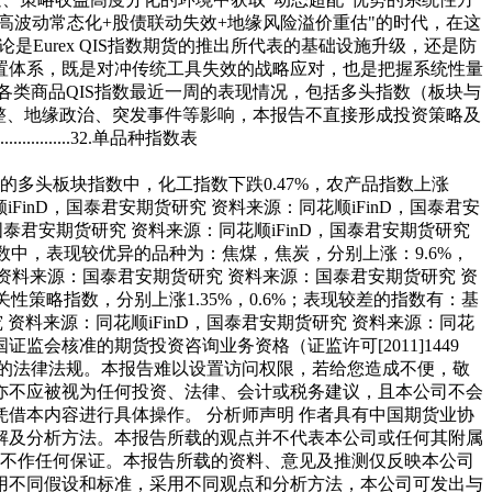
高波动常态化+股债联动失效+地缘风险溢价重估"的时代，在这
Eurex QIS指数期货的推出所代表的基础设施升级，还是防
产配置体系，既是对冲传统工具失效的战略应对，也是把握系统性量
各类商品QIS指数最近一周的表现情况，包括多头指数（板块与
调整、地缘政治、突发事件等影响，本报告不直接形成投资策略及
...........................32.单品种指数表
.............................5 1.多头指数表现 本周的多头板块指数中，化工指数下跌0.47%，农产品指数上涨
FinD，国泰君安期货研究 资料来源：同花顺iFinD，国泰君安
，国泰君安期货研究 资料来源：同花顺iFinD，国泰君安期货研究
头指数中，表现较优异的品种为：焦煤，焦炭，分别上涨：9.6%，
究 资料来源：国泰君安期货研究 资料来源：国泰君安期货研究 资
性策略指数，分别上涨1.35%，0.6%；表现较差的指数有：基
究 资料来源：同花顺iFinD，国泰君安期货研究 资料来源：同花
证监会核准的期货投资咨询业务资格（证监许可[2011]1449
的法律法规。本报告难以设置访问权限，若给您造成不便，敬
亦不应被视为任何投资、法律、会计或税务建议，且本公司不会
借本内容进行具体操作。 分析师声明 作者具有中国期货业协
解及分析方法。本报告所载的观点并不代表本公司或任何其附属
性不作任何保证。本报告所载的资料、意见及推测仅反映本公司
用不同假设和标准，采用不同观点和分析方法，本公司可发出与