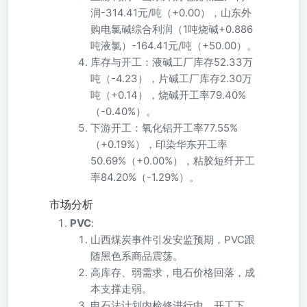
润-314.41元/吨（+0.00），山东外
购电氯碱综合利润（1吨烧碱+0.886
吨液氯）-164.41元/吨（+50.00）。
库存与开工：液碱工厂库存52.33万
吨（-4.23），片碱工厂库存2.30万
吨（+0.14），烧碱开工率79.40%
（-0.40%）。
下游开工：氧化铝开工率77.55%
（+0.19%），印染华东开工率
50.69%（+0.00%），粘胶短纤开工
率84.20%（-1.29%）。
市场分析
PVC
:
山西煤炭事件引发安监预期，PVC跟
随黑色系商品震荡。
高库存、弱需求，电石价格回落，成
本支撑走弱。
电石法计划内检修进行中，开工下