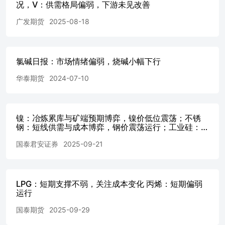
况，V：供需格局偏弱，下游未见改善
率...........................................................................................
图9：PVC电石法开工
广发期货
2025-08-18
率.......................................................................................
PVC乙烯法产能利用
率....................................................................................
口利
氯碱日报：市场情绪偏弱，烧碱小幅下行
润.........................................................................................
12：PVC电石法出口利润（不含出口退
华泰期货
2024-07-10
税）.........................................................................
润...................................................................................
碱综合利润1吨PVC+0.75吨烧碱.........................................................
镍：冶炼累库与矿端预期博弈，镍价低位震荡；不锈
15：西北氯碱综合利润1吨PVC+0.75吨烧
钢：短线供需与成本博弈，钢价震荡运行；工业硅：短
碱...........................................................................
期基本面存改善预期；多晶硅：情绪明显降温；碳酸
润....................................................................................
国泰君安证券
2025-09-21
锂：储能需求强劲，偏强震荡；棕榈油：产地累库预
液氯价
期，回调压力逐步消化；豆油：中美贸易情绪反复，区
格.........................................................................................
间震荡；豆粕：贸易预期变化，或低位反弹；豆一：关
注豆类市场情绪，低位震荡；玉米：震荡寻底；白糖：
18：山东外购电氯碱利
低位整理；棉花：关注新棉上市情况；生猪：近端矛盾
LPG：短期支撑不弱，关注成本变化 丙烯：短期偏弱
润.....................................................................................
初启动，反套持有；花生：关注产区天气
运行
乙烯法华东利润（远
东）...............................................................................
国泰期货
2025-09-29
华东利润（东南亚）......................................................................