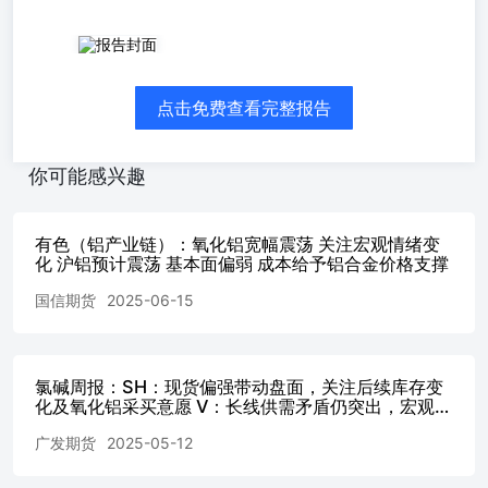
市场要闻与重要数据PVC: 期货价格及基差：PVC主力收盘价495
基差-60元/吨（+3）。现货价格：华东电石法报价4770元/吨（
产利润：兰炭价格810元/吨（+0）；电石价格2820元/吨（+0
点击免费查看完整报告
利-488元/吨（-168）；PVC乙烯法生产毛利-694元/吨（+2
碱）-660.58元/吨（-20.00），西北氯碱综合利润（1吨PVC+0.
润-19.66美元/吨（-5.65）。PVC库存与开工：PVC厂内库存28
你可能感兴趣
PVC电石法开工率77.07%（-2.00%）；PVC乙烯法开工率42.54
游订单情况：生产企业预售量61.6万吨（-3.7）。 烧碱： 期
32%液碱基差-60元/吨（+2）。现货价格：山东32%液碱报价60
有色（铝产业链）：氧化铝宽幅震荡 关注宏观情绪变
（+0）。 上游生产利润：山东外购电烧碱生产利润-314.41元
化 沪铝预计震荡 基本面偏弱 成本给予铝合金价格支撑
+0.886吨液氯）-164.41元/吨（+50.00）。 烧碱库存与开
2.30万吨（+0.14）；烧碱开工率79.40%（-0.40%）。烧
国信期货
2025-06-15
东开工率50.69%（+0.00%）；粘胶短纤开工率84.20%（-1
期，黑色系商品波动增加，PVC跟随黑色震荡。当前PVC高
PVC整体开工走弱，当前乙烯价格回落，乙烯法成本支撑小
氯碱周报：SH：现货偏强带动盘面，关注后续库存变
开工率同比低位；电石法计划内检修进行中，开工下降。内
化及氧化铝采买意愿 V：长线供需矛盾仍突出，宏观驱
弹现货成交走弱，盘面下跌点价成交为主。印度暂免进口关税
动显乏力盘面仍弱
雨季，后续需求走弱，出口签单走弱，交付量维持高位。社
广发期货
2025-05-12
单交付，库存或有一定缓解，但库存去化较慢，高库存持续压
下游接货情绪一般。供应端烧碱开工下降，山东地区产能五