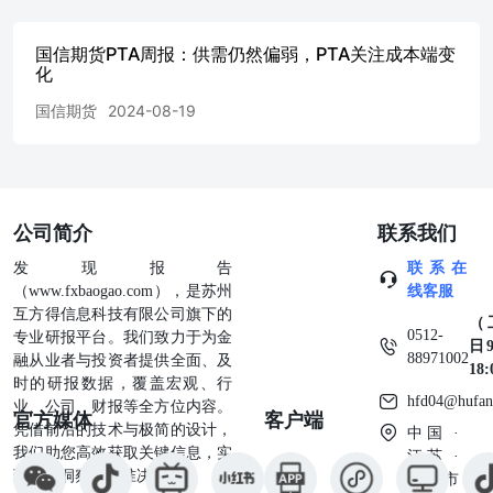
21：西北原盐价
格.........................................................................................
22：陕西兰炭价格................................................
国信期货PTA周报：供需仍然偏弱，PTA关注成本端变
化
国信期货
2024-08-19
公司简介
联系我们
发现报告
联系在
（www.fxbaogao.com），是苏州
线客服
互方得信息科技有限公司旗下的
（
0512-
专业研报平台。我们致力于为金
日9
88971002
融从业者与投资者提供全面、及
18
时的研报数据，覆盖宏观、行
hfd04@hufan
业、公司、财报等全方位内容。
官方媒体
客户端
凭借前沿的技术与极简的设计，
中国 ·
我们助您高效获取关键信息，实
江苏 ·
现深度洞察与精准决策。
苏州市