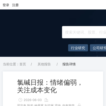
登录
注册
行业研究
公司研
当前位置：首页
/
其他报告
/
报告详情
氯碱日报：情绪偏弱，
关注成本变化
2026-06-03
梁宗泰,陈莉,杨露露,刘启展,梁琦
华泰期货