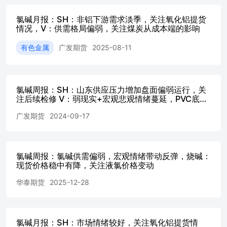
解，但6月部分检修逐步回归，山东现货价格稳中有降。需求
下降；氧化铝开工小幅提升；内贸成交较为理性。烧碱山东
氯碱月报：SH：非铝下游需求淡季，关注氧化铝提货
情况，V：供需格局偏弱，关注煤炭从成本端的影响
负，液氯价格下跌，氯碱成本支撑小幅走强，理论外购电氯
一定提振。后续持续关注下游采购节奏、出口新签单情况以及装置
有色金属
广发期货
2025-08-11
01逢低正套跨品种：无 烧碱单边：震荡跨期：SH07-09逢
扰动、装置检修动态烧碱：地缘冲突变动、出口订单执行情况、
石法华
东.........................................................................................
氯碱周报：SH：山东供应压力增加盘面偏弱运行，关
2：PVC电石法华
注后续检修 V：弱现实+宏观悲观情绪蔓延，PVC底部
南.........................................................................................
震荡
3：PVC华东基
广发期货
2024-09-17
差.........................................................................................
4：PVC华南基
差.........................................................................................
氯碱周报：氯碱供需偏弱，宏观情绪带动反弹，烧碱：
5：PVC华南-华
现货价格稳中有降，关注液氯价格变动
东-50.....................................................................................
6：PVC华东-西
华泰期货
2025-12-28
北-450....................................................................................
7：PVC华北-西
北-450....................................................................................
8：PVC开工
氯碱月报：SH：市场情绪较好，关注氧化铝提货情