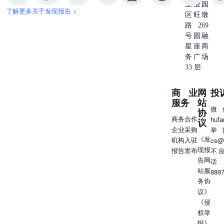
工业园
了解更多关于发现报告 >
区旺墩
路269
号圆融
星座商
务广场
33 层
商业
网
投
服务
站
微
协
商务合作
huf
议
企业采购
举
《发
机构入驻
cs@
现报
报告发布
不
告网
话
站服
889
务协
议》
《侵
权举
报》