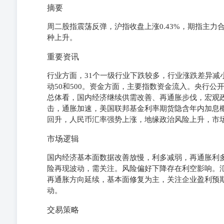
摘要
周二股指震荡反弹，沪指收盘上涨0.43%，期指主力
种上升。
重要资讯
行业方面，31个一级行业下跌较多，行业涨跌差异减小
动50和500。资金方面，主要指数资金流入。央行公
总体看，国内经济继续供需改善、再通胀步伐，宏观
击，通胀加速，美国联邦基金利率期货隐含年内加息概
回升，人民币汇率强势上涨，地缘政治风险上升，市
市场逻辑
国内经济基本面数据改善放慢，利多减弱，再通胀利
险再现波动，需关注。风险偏好下降存在利空影响。
再通胀方向延续，基本面修复为主，关注企业盈利预
动。
交易策略