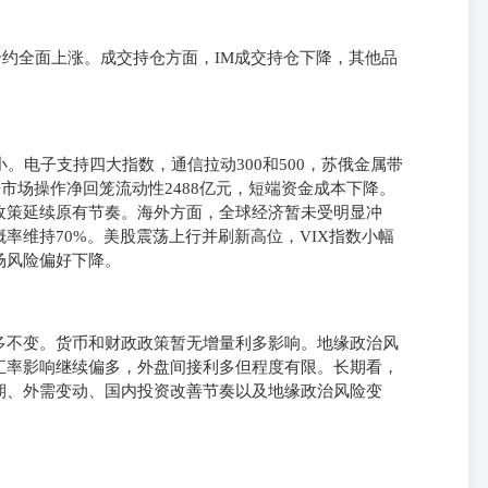
合约全面上涨。成交持仓方面，IM成交持仓下降，其他品
。电子支持四大指数，通信拉动300和500，苏俄金属带
开市场操作净回笼流动性2488亿元，短端资金成本下降。
政策延续原有节奏。海外方面，全球经济暂未受明显冲
率维持70%。美股震荡上行并刷新高位，VIX指数小幅
场风险偏好下降。
多不变。货币和财政政策暂无增量利多影响。地缘政治风
汇率影响继续偏多，外盘间接利多但程度有限。长期看，
期、外需变动、国内投资改善节奏以及地缘政治风险变