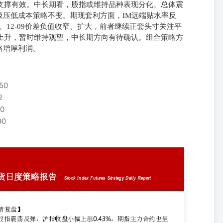
方支撑有效。中长期看，股指或维持品种表现分化、总体震
压低成本策略不变。期现套利方面，IM远端贴水率反
、12-09价差负值收窄、扩大，前者继续正套头寸关注平
再度上升，暂时维持观望，中长期方向有待确认。组合策略方
略增厚利润。
50
2
0
90
号：F3050205投资咨询证号：Z0013871联系方式：010-
43%。期指主力合约也呈现全面上涨走势。成交持仓方面，IM成交持仓均下
资格：京证监许可【2012】75号成文时间：2026年06月02日星期
小。结合行业在指数中所占权重看，电子支持四大指数，通信拉动300和
资金均有所流入。消息面上看，央行日内公开市场操作净回笼流动性2488亿
体上看，国内经济基本继续供需改善、再通胀的步伐。宏观政策则延续
冲击，通胀则仍以加速为主。美国联邦基金利率期货隐含年内加息概率