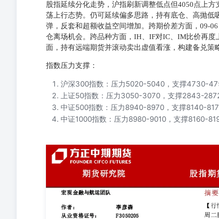
股指延续分化走势，沪指刷新调整低点但4050点上
荡上行态势。仍可延续偏多思路，持有底仓、高抛低吸
弹，反套和超额收益空间增加。跨期价差方面，09-06
仓离场机会。跨品种方面，IH、IF对IC、IM比价
面，持有远端期货并滚动卖出虚值看涨，构建备兑策
指数压力支撑：
沪深300指数：压力5020-5040，支撑4730-47
上证50指数：压力3050-3070，支撑2843-287
中证500指数：压力8940-8970，支撑8140-817
中证1000指数：压力8980-9010，支撑8160-81
摘要 宏观金融与航运团队 【行情复盘】 作者：李彦森从业资格证
68518392 周二股指震荡反弹，沪指收盘小幅上涨0.
降，其他品种成交持仓均为上升。 【重要资讯】 投资咨询业务
二 行业方面，31个一级行业下跌较多，行业涨跌差异减
500，有苏俄金属带动50和500。资金方面，主要指数
元，短端资金成本小幅下降。其他方面消息变动不大。总
原有节奏、增量不多。海外方面，全球经济暂未受到明显