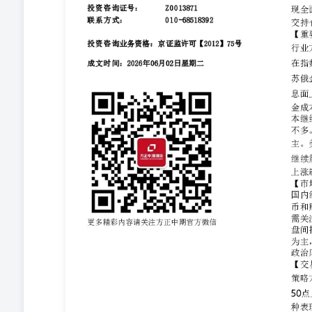
维持70%附近。美股继续震荡上行并刷新高位，VIX指
市场风险偏好下降。【市场逻辑】 国内经济基本面数据
多影响。地缘政治风险再现波动，未来仍需关注。风险偏
限。长期来看，再通胀方向延续，基本面修复为主，关注
更多精彩内容请关注方正中期官方微信 【交易策略】 策
方支撑暂时有效仍可继续关注。中长期来看，股指或维持
抛低吸压低成本策略不变。期现套利方面，IM远端贴水率反弹
值分别收窄、扩大，前者继续正套头寸继续关注平仓离场机会
中长期方向有待确认。组合策略方面，持有远端期货并滚动卖
5040，支撑4730-4750；上证50指数压力3050-3070，支撑2
数压力8980-9010，支撑8160-8190。 图目录 图1：收盘价
300&IF...........................................................................
约和上证50指数行情.................................................................
收盘价:中证500&IC....................................................................
图4：收盘价:中证
1000&IM.........................................................................
约基差和升贴水.......................................................................
6：IH合约基差和升贴
水..............................................................................
和升贴水..........................................................................
约基差和升贴水.......................................................................
9：IH/IC比