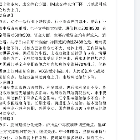
数小幅回升。人民币汇率仍强势上涨刷新高点。地缘政治风险再度上升，
改善放慢、利多减弱，再通胀利多则不变。货币和财政政策暂无增量利
好下降存在利空影响。汇率影响继续偏多不变，外盘间接利多但程度有
企业盈利预期、外需变动、国内投资改善节奏以及地缘政治风险变动。
略方面，股指延续分化走势，沪指盘中再度刷新调整低点，但4050点上
品种表现分化、总体震荡上行态势。仍可延续偏多思路，持有底仓、高
，反套和超额收益空间增加。跨期价差方面，09-06、12-09价差负
。跨品种方面，IH、IF对IC、IM比价再度上升，暂时维持观望，
出虚值看涨，构建备兑策略、增厚利润。 沪深300指数压力5020-
843-2872；中证500指数压力8940-8970，支撑8140-8170；中证1000指
:沪深
.........................................................................................2图2：IH合
........................................................................................2图3：
................................................................................................2
.........................................................................................3图5：IF合
...........................................................................................3图
....................................................................................3图7：IC合约基差
........................................................................................4图8：IM合
...........................................................................................4图