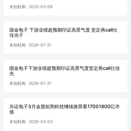
未知机构
2025-03-09
国金电子 下游业绩超预期印证高景气度 坚定再call仕
佳光子
未知机构
2026-07-21
国金电子下游业绩超预期印证高景气度坚定再call仕佳
光
未知机构
2026-07-21
兴证电子3月金股拓荆科技继续推荐看17001800亿市
值
未知机构
2026-03-03