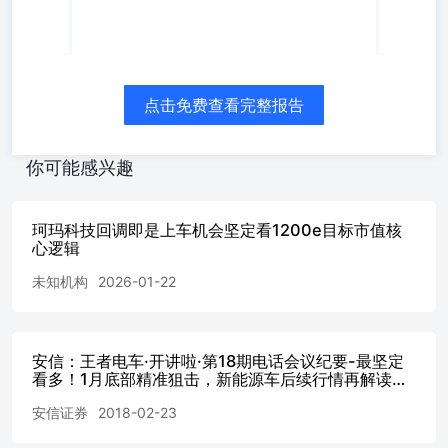
块涨价最受益者之一，今年全年实现有厚度的盈利转正。
4Q25整个8寸MOS工艺平台宣布涨价15%，目前已落地。 考
虑功率厂商稼动率满载，我们判断今年年中或继续提价。
点击免费查看完整报告
你可能感兴趣
珂玛科技回调即是上车机会坚定看1200e目标市值核
心逻辑
未知机构
2026-01-22
安信：王者电车·开讲啦·第18期电话会议纪要-最坚定
看多！1月底部精准狙击，新能源车后续行情再解读
20180222
安信证券
2018-02-23