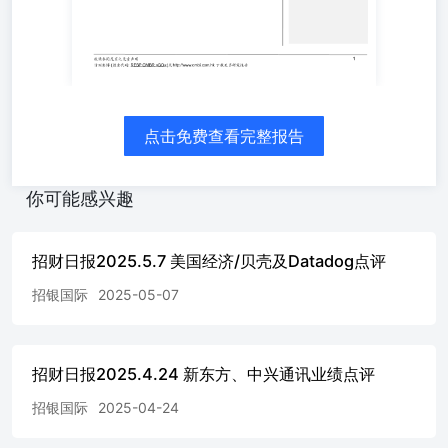
设施仍是核心主线；但谷歌拟融资800亿美元投入AI基础设
施后下跌3.9%，微软和亚马逊等云服务厂商也收跌。计算
机硬件、银行和公用事业领涨，软件服务、传媒娱乐和零售
收跌。 美债收益率基本持平，10年期美债收益率跌1.0个
基点至4.44%，2年期升1.0个基点至4.04%，曲线小幅趋
平。美国4月JOLTS职位空缺升至762万，创近两年高位，劳
动力需求韧性强化了“降息更远、加息尾部风险仍在”的市场
点击免费查看完整报告
定价。 大宗商品分化，布伦特涨1.1%至96.00美元/桶，美
伊沟通停滞和霍尔木兹通行不确定性支撑油价。现货黄金微
涨0.1%至4,487.82美元/盎司，白银涨0.4%，在美元基本持
你可能感兴趣
平和美债利率稳定下缺乏单边方向；COMEX铜涨1.9%至
6.6760美元/磅，AI基建需求和供应约束继续支撑工业金
属。比特币跌5.8%，盘中一度下探6.6万美元。 免责声明及
招财日报2025.5.7 美国经济/贝壳及Datadog点评
披露 分析员声明 负责撰写本报告的全部或部分内容之分析
招银国际
2025-05-07
员，就本报告所提及的证券及其发行人做出以下声明：
（1）发表于本报告的观点准确地反映有关于他们个人对所
提及的证券及其发行人的观点；（2）他们的薪酬在过往、
现在和将来与发表在报告上的观点幷无直接或间接关系。
招财日报2025.4.24 新东方、中兴通讯业绩点评
此外，分析员确认，无论是他们本人还是他们的关联人士
（按香港证券及期货事务监察委员会操作守则的相关定义）
招银国际
2025-04-24
（1）幷没有在发表研究报告30日前处置或买卖该等证券；
（2）不会在发表报告3个工作日内处置或买卖本报告中提及