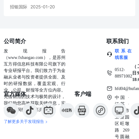
有报告中提到的公司所发行的证券头寸并不时自行及/或代
招银国际
2025-01-20
表其客户进行交易或持有该等证券的权益，还可能与这些公
司具有其他投资银行相关业务联系。因此，投资者应注意本
报告可能存在的客观性及利益冲突的情况，本公司将不会承
担任何责任。本报告版权仅为本公司所有，任何机构或个人
于未经本公司书面授权的情况下，不得以任何形式翻版、复
公司简介
联系我们
制、转售、转发及或向特定读者以外的人士传阅，否则有可
能触犯相关证券法规。如需索取更多有关证券的信息，请与
发现报告
联系在
我们联络。 对于接收此份报告的英国投资者 本报告仅提供
（www.fxbaogao.com），是苏州
线客服
给符合(I)不时修订之英国2000年金融服务及市场法令2005
互方得信息科技有限公司旗下的
年(金融推广)令(“金融服务令”)第19(5)条之人士及(II)属金融
（
0512-
专业研报平台。我们致力于为金
服务令第49(2) (a)至(d)条(高净值公司或非公司社团等)之机
日9
88971002
融从业者与投资者提供全面、及
构人士，未经招银国际环球市场书面授权不得提供给其他任
18
时的研报数据，覆盖宏观、行
何人。 对于接收此份报告的美国投资者 招银国际环球市场
hfd04@hufan
业、公司、财报等全方位内容。
官方媒体
客户端
不是在美国的注册经纪交易商。因此，招银国际环球市场不
凭借前沿的技术与极简的设计，
中国 ·
受美国就有关研究报告准备和研究分析员独立性的规则的约
我们助您高效获取关键信息，实
江苏 ·
束。负责撰写本报告的全部或部分内容之分析员，未在美国
现深度洞察与精准决策。
苏州市
金融业监管局（“ FINRA”）注册或获得研究分析师的资
工业园
格。分析员不受旨在确保分析师不受可能影响研究报告可靠
了解更多关于发现报告 >
区旺墩
性的潜在利益冲突的相关FINRA规则的限制。本报告仅提供
路269
给美国1934年证券交易法(经修订)规则15a-6定义的“主要机
号圆融
构投资者”，不得提供给其他任何个人。接收本报告之行为