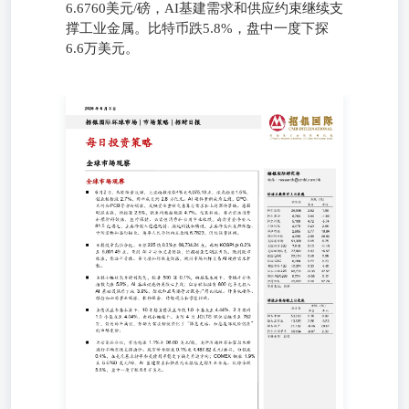
6.6760美元/磅，AI基建需求和供应约束继续支
撑工业金属。比特币跌5.8%，盘中一度下探
6.6万美元。
每日投资策略 全球市场观察 招银国际研究部邮件：
research@cmbi.com.hk 全球市场观察 6月2日，A股缩量反
弹，上证指数涨0.4%至4,075.10点，深成指涨1.6%，创业板
指涨2.7%，两市成交约2.8万亿元。AI硬件重新成为主线，
CPO、光纤和PCB等方向领涨，反映资金重新交易算力需求
和上游器件紧缺。港股明显走强，恒指涨2.5%，恒生科技
指数涨4.7%。信息科技、非必需性消费和原材料领涨，医
疗保健、必需性消费和公用事业收跌。南向资金净买入81.5
亿港元，主要净买入泡泡玛特、澜起科技和腾讯，主要净卖
出友邦保险、中国宏桥和洛阳钼业。离岸人民币纽约尾盘报
6.7623，仍处强势区间。 日韩股市高位分化，日经225跌
0.3%至66,734.24点，韩国KOSPI涨0.2%至8,801.49点。亚洲
AI半导体交易仍强，但拥挤度已明显升高。欧洲股市收
涨，意法半导体、英飞凌和阿斯麦领涨，欧洲市场同样交易
AI硬件需求扩散。 美股小幅收高并续创新高，标普500涨
0.1%，纳指基本持平。费城半导体指数大涨5.9%。AI基础