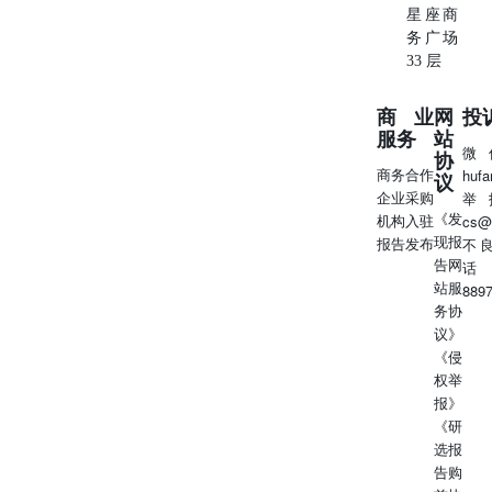
星座商
即表明同意接受协议不得将本报告分发或提供给任何其他
务广场
人。接收本报告的美国收件人如想根据本报告中提供的信息
33 层
进行任何买卖证券交易，都应仅通过美国注册的经纪交易商
来进行交易。 对于在新加坡的收件人 本报告由CMBI
商业
网
投
(Singapore) Pte. Limited（CMBISG）（公司注册号
服务
站
201731928D）在新加坡分发。CMBISG是在《财务顾问法
微
协
案》（新加坡法例第110章）下所界定，并由新加坡金融管
商务合作
huf
议
理局监管的豁免财务顾问公司。CMBISG可根据《财务顾问
企业采购
举
条例》第32C条下的安排分发其各自的外国实体，附属机构
《发
机构入驻
cs@
或其他外国研究机构篇制的报告。如果报告在新加坡分发给
现报
报告发布
不
非《证券与期货法案》（新加坡法例第289章）所定义的认
告网
话
可投资者，专家投资者或机构投资者，则CMBISG仅会在法
站服
889
律要求的范围内对这些人士就报告内容承担法律责任。新加
务协
坡的收件人应致电（+65 6350 4400）联系CMBISG，以了解
议》
由本报告引起或与之相关的事宜。
《侵
权举
报》
《研
选报
告购