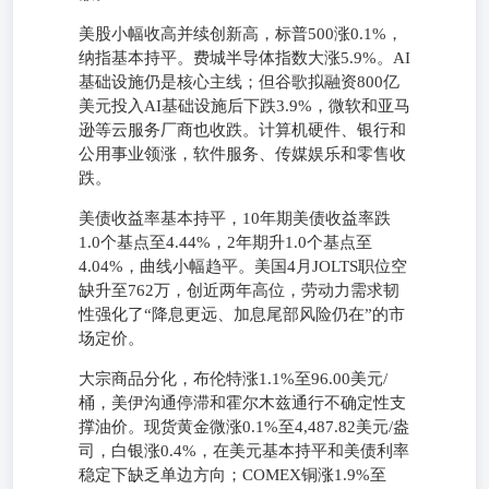
美股小幅收高并续创新高，标普500涨0.1%，
纳指基本持平。费城半导体指数大涨5.9%。AI
基础设施仍是核心主线；但谷歌拟融资800亿
美元投入AI基础设施后下跌3.9%，微软和亚马
逊等云服务厂商也收跌。计算机硬件、银行和
公用事业领涨，软件服务、传媒娱乐和零售收
跌。
美债收益率基本持平，10年期美债收益率跌
1.0个基点至4.44%，2年期升1.0个基点至
4.04%，曲线小幅趋平。美国4月JOLTS职位空
缺升至762万，创近两年高位，劳动力需求韧
性强化了“降息更远、加息尾部风险仍在”的市
场定价。
大宗商品分化，布伦特涨1.1%至96.00美元/
桶，美伊沟通停滞和霍尔木兹通行不确定性支
撑油价。现货黄金微涨0.1%至4,487.82美元/盎
司，白银涨0.4%，在美元基本持平和美债利率
稳定下缺乏单边方向；COMEX铜涨1.9%至