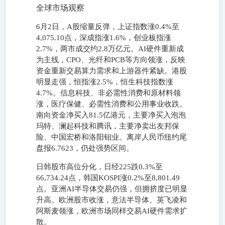
全球市场观察
6月2日，A股缩量反弹，上证指数涨0.4%至
4,075.10点，深成指涨1.6%，创业板指涨
2.7%，两市成交约2.8万亿元。AI硬件重新成
为主线，CPO、光纤和PCB等方向领涨，反映
资金重新交易算力需求和上游器件紧缺。港股
明显走强，恒指涨2.5%，恒生科技指数涨
4.7%。信息科技、非必需性消费和原材料领
涨，医疗保健、必需性消费和公用事业收跌。
南向资金净买入81.5亿港元，主要净买入泡泡
玛特、澜起科技和腾讯，主要净卖出友邦保
险、中国宏桥和洛阳钼业。离岸人民币纽约尾
盘报6.7623，仍处强势区间。
日韩股市高位分化，日经225跌0.3%至
66,734.24点，韩国KOSPI涨0.2%至8,801.49
点。亚洲AI半导体交易仍强，但拥挤度已明显
升高。欧洲股市收涨，意法半导体、英飞凌和
阿斯麦领涨，欧洲市场同样交易AI硬件需求扩
散。