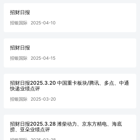
的该等证券；（3）没有在有关香港上市公司内任职高级人
招财日报
员；（4）幷没有持有有关证券的任何权益。 招银国际环球
市场或其关联机构曾在过去12个月内与本报告内所提及发行
招银国际
2025-04-10
人有投资银行业务的关系。 招银国际环球市场投资评级 买
入:股价于未来12个月的潜在涨幅超过15%持有:股价于未来
12个月的潜在变幅在-10%至+15%之间卖出:股价于未来12个
月的潜在跌幅超过10%未评级:招银国际环球市场并未给予
招财日报
投资评级 招银国际环球市场行业投资评级 优于大市:行业股
招银国际
2025-04-15
价于未来12个月预期表现跑赢大市指标同步大市:行业股价
于未来12个月预期表现与大市指标相若落后大市:行业股价
于未来12个月预期表现跑输大市指标 电话: (852) 3900 0888
传真: (852) 3900 0800 招银国际环球市场有限公司(“招银国
招财日报2025.3.20 中国重卡板块/腾讯、多点、中通
际环球市场”)为招银国际金融有限公司之全资附属公司(招
快递业绩点评
银国际金融有限公司为招商银行之全资附属公司) 重要披露
本报告内所提及的任何投资都可能涉及相当大的风险。报告
招银国际
2025-03-20
所载数据可能不适合所有投资者。招银国际环球市场不提供
任何针对个人的投资建议。本报告没有把任何人的投资目
标、财务状况和特殊需求考虑进去。而过去的表现亦不代表
招财日报2025.3.28 潍柴动力、京东方精电、海底
未来的表现，实际情况可能和报告中所载的大不相同。本报
捞、亚朵业绩点评
告中所提及的投资价值或回报存在不确定性及难以保证，并
可能会受目标资产表现以及其他市场因素影响。招银国际环
招银国际
2025-03-28