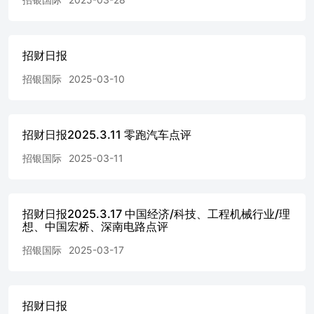
球市场建议投资者应该独立评估投资和策略，并鼓励投资者
咨询专业财务顾问以便作出投资决定。 本报告包含的任何
信息由招银国际环球市场编写，仅为本公司及其关联机构的
特定客户和其他专业人士提供的参考数据。报告中的信息或
招财日报
所表达的意见皆不可作为或被视为证券出售要约或证券买卖
招银国际
2025-03-10
的邀请，亦不构成任何投资、法律、会计或税务方面的最终
操作建议，本公司及其雇员不就报告中的内容对最终操作建
议作出任何担保。我们不对因依赖本报告所载资料采取任何
行动而引致之任何直接或间接的错误、疏忽、违约、不谨慎
招财日报2025.3.11 零跑汽车点评
或各类损失或损害承担任何的法律责任。任何使用本报告信
息所作的投资决定完全由投资者自己承担风险。 本报告基
招银国际
2025-03-11
于我们认为可靠且已经公开的信息，我们力求但不担保这些
信息的准确性、有效性和完整性。本报告中的资料、意见、
预测均反映报告初次公开发布时的判断，可能会随时调整，
招财日报2025.3.17 中国经济/科技、工程机械行业/理
且不承诺作出任何相关变更的通知。本公司可发布其它与本
想、中国宏桥、深南电路点评
报告所载资料及/或结论不一致的报告。这些报告均反映报
告编写时不同的假设、观点及分析方法。客户应该小心注意
招银国际
2025-03-17
本报告中所提及的前瞻性预测和实际情况可能有显着区别，
唯我们已合理、谨慎地确保预测所用的假设基础是公平、合
理。招银国际环球市场可能采取与报告中建议及/或观点不
一致的立场或投资决定。 本公司或其附属关联机构可能持
招财日报