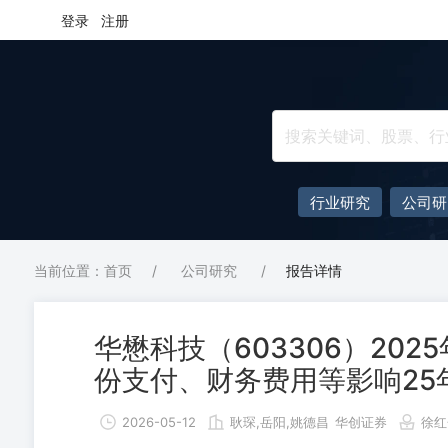
登录
注册
行业研究
公司研
当前位置：首页
/
公司研究
/
报告详情
华懋科技（603306）202
份支付、财务费用等影响25
2026-05-12
耿琛,岳阳,姚德昌
华创证券
徐红