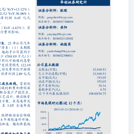
剔除股份支付及费用化可转债利息的影响，25年净利润3.53亿元（YOY
分析师：姚德昌邮箱：yaodechang@hcyjs.com执业编号：
已上市流通股(万股)32,949.53总市值(亿元)353.05流通市值(亿元)353.05资
低价108.69/36.75 算力基础设施需求高增，外延并购富创优越打造泛AI第
制造服务（EMS）领域的积累和持续深耕，前瞻性的布局深圳与马来
高速通信行业快速发展的全球性历史机遇，提供从工艺设计、供应链管
决方案。在高速率光模块方面，富创优越为多家全球光模块龙头提供从
。 汽车被动安全产品国产市占率领先，海外扩张加速。公司深耕被动安全
18年布局海外市场，2025年越南子公司营收达2.60亿元。2023年公
投产，规划产能约20亿元。 投资建议：公司为国内汽车被动安全龙头，
目前合计持股富创优越42.16%，富创优越为光通信等领域头部客户
造第二增长极。受2025年员工持股计划影响，我们下调26-28年实现
10.26亿元),维持“强推”评级。 相关研究报告 《华懋科技（603306）2025年三
成长可期》2025-10-30 《华懋科技（603306）2025年半年报
成长可期》2025-08-31《华懋科技（603306）重大事项点评：并购
》2025-06-06 风险提示：下游需求波动、整车厂商要求降价、
长、前沿科技研究中心负责人：耿琛 美国新墨西哥大学计算机硕士。曾
所电子分析师。2019年带领团队获得新财富电子行业第五名，2016
证券研究所。 联席首席研究员：岳阳 上海交通大学硕士。2019年加入
士，3年买方研究经验，曾任西南证券电子行业研究员，2020年加入
士，1年买方研究经验。2022年加入华创证券研究所。 高级分析师：