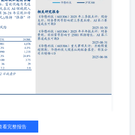
高级分析师：姚德昌 同济大学硕士。2021年加入华创证券研究所。 分
研究所。 助理研究员：蔡坤 香港浸会大学硕士。2023年加入华创证券
年加入华创证券研究所。 助理研究员：张雅轩 美国康奈尔大学硕士。
通大学计算机硕士，3年AI算法开发经验，曾任开源证券电子行业研究
讯录 华创行业公司投资评级体系 基准指数说明： A股市场基准为沪深
500/纳斯达克指数。 公司投资评级说明： 强推：预期未来6个月内超
10%－20%；中性：预期未来6个月内相对基准指数变动幅度在-10%
0%－20%之间。 行业投资评级说明： 推荐：预期未来3-6个月内该行
月内该行业指数变动幅度相对基准指数-5%－5%；回避：预期未来3-6
明 每位负责撰写本研究报告全部或部分内容的分析师在此作以下声明：
议和观点均准确地反映了其个人对该证券或发行人的看法和判断；分析
负有任何直接或者间接的可能责任。 免责声明 本报告仅供华创证券有
会因接收人收到本报告而视其为客户。 本报告所载资料的来源被认为
载的资料、意见及推测仅反映本公司于发布本报告当日的判断。在不同
致的报告。本公司在知晓范围内履行披露义务。 报告中的内容和意见
。本报告所载信息不构成对所涉及证券的个人投资建议，也未考虑到个
报告中的任何意见或建议是否符合其特定状况，自主作出投资决策并自
证券投资损失的书面或口头承诺均为无效。本报告中提及的投资价格和
版权仅为本公司所有，本公司对本报告保留一切权利。未经本公司事先
发表、转发或引用本报告的任何部分。如征得本公司许可进行引用、刊
查看完整报告
究”，且不得对本报告进行任何有悖原意的引用、删节和修改。 证券