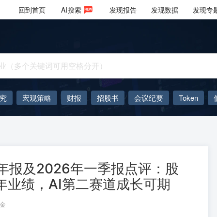
回到首页
AI
搜索
发现报告
发现数据
发现专
究
宏观策略
财报
招股书
会议纪要
Token
AIGC
大模型
5年报及2026年一季报点评：股
年业绩，AI第二赛道成长可期
金