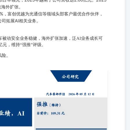
速海外扩张。
16%，富创优越为光通信等领域头部客户最优合作伙伴，
司拓展AI相关业务。
车被动安全业务稳健，海外扩张加速，泛AI业务成长可
.35亿元，维持“强推”评级。
风险。
25年报及2026年一季报点评 强推（维持）当前价：109.31元 股份支付、财
券研究所 华懋科技发布2025年报，2025年公司实现营业收入25.03
1%），扣非归母净利润1.53亿元（YoY-36.06%）；25Q4单 季 度 实 现
(YOY-44.32%)，扣非归母净利润-0.02亿元(YOY-102.70%)。 证券分析
7100004 证券分析师：岳阳邮箱：yueyang@hcyjs.com执业编号：
司实现营收5.12亿元（YoY-4.63%）；实现归母净利润0.12亿元（YoY-
车主业稳健增长，剔除股份支付、财务费用25年保持增长。25年公司汽车
：（1）本期股份支付费用9924.72万元，较去同期增加9370.82万
爬坡阶段，导致净利润减少4768.89万元（3）本期财务费用增加
费用化同比增加3195.44万元（4）本期处置长期股权投资产生投资损失