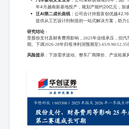
年4月越南新基地投产，规划产能约20亿元，加
泛AI第二成长曲线
：公司合计持股富创优越42.
提供从工艺设计到制造的一站式解决方案，助力公
研究结论
：
受股份支付及财务费用影响，2025年业绩承压，但汽
期。下调2026-28年归母净利润预测至5.65/9.90/12
风险提示
：下游需求波动、整车厂商降价、产业拓展
汽车零部件Ⅲ2026年05月12日 华懋科技（603306）20
务费用等影响25年业绩，AI第二赛道成长可期 事项： 华创证
亿元（YoY+13.12%），归母净利润2.18亿元（YoY-21.5
营 收7.19亿 元(YOY+6.84%)， 归 母 净 利 润0.45亿 元
师：耿琛邮箱：gengchen@hcyjs.com执业编号：S036051
S0360521120002 公司发布2026年一季报：2026Q1公
86.47%），主要系受股份支付费用影响。 评论： 汽
被动安全收入稳健增长，毛利率平稳。2025年归母利润下滑系
元（2）越南子公司盈利下滑，主要是新生产基地尚处于产能
4907.83万元，主因厂房投入使用全额费用化可转债利息