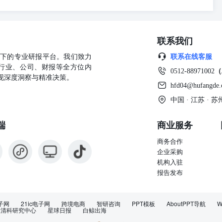
清醒的认识，认真考虑是否进行证券交易。市场有风险，投资需谨慎。
联系我们
公司旗下的专业研报平台。我们致力
联系在线客服
行业、公司、财报等全方位内
0512-88971002
（
现深度洞察与精准决策。
hfd04@hufangde
中国 · 江苏 ·
端
商业服务
商务合作
企业采购
机构入驻
报告发布
子网
21ic电子网
跨境电商
智研咨询
PPT模板
AboutPPT导航
W
清科研究中心
星球日报
白鲸出海