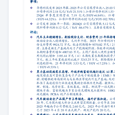
122.49万元，较上年处置收益同比减少3243.25万元。
+17.25%），扣非净利润2.89亿元（YOY+9.53%）； 证券
S0360523080011 公司基本数据 总股本(万股)32,949.53
产负债率(%)39.34每股净资产(元)9.7512个月内最高/最
二成长曲线。富创优越凭借在高可靠性复杂电子产品电子
西亚等境内外生产基地，及时配合客户产能需求，抓住了
理、制造、光学封装、系统集成、组装、测试等一站式解
100G至1.6T全速率高端光模块PCBA的产品制造服务
领域20年，已为国内绝大部分主流车型实现配套。公司早在20
司海外布局加速，越南新基地已于2025年4月20日正式
并依托海外产能释放加速抢占海外市场。泛AI业务上，公司
最优合作伙伴，同时公司将持续投入加大在泛AI领域投入打
归母净利润为5.65/9.90/12.35亿元(26-27年前值7.92/
季报点评：股份支付、财务费用等影响前三季度业绩，AI第二赛道
点评：财务费用、非经常等影响下25H1保持增长，AI第二赛道
预案超预期，华懋科技大股东认购配套募资，彰显公司业绩雄心
产业拓展风险 附录：财务预测表 电子组团队介绍 副所
任新加坡国立大计算机学院研究员，中投证券、中泰证券研究
年新财富电子行业第五名团队核心成员，2017年加入华创
华创证券研究所。 资深分析师：熊翊宇 复旦大学金融学硕
华创证券研究所。 高级分析师：吴鑫 复旦大学资产评估硕