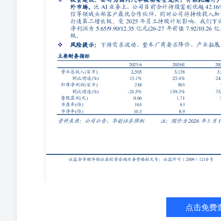
高远 西南财经大学硕士。2022年加入华创证券研究所。 
析师：张文瑶 哈尔滨工业大学硕士。2023年加入华创证券
研究所。 助理研究员：卢依雯北京大学金融硕士。2024
2024年加入华创证券研究所。 研究员：董邦宜 北京交
员。2024年加入华创证券研究所。 华创证券机构销售通
300指数，香港市场基准为恒生指数，美国市场基准为标普
越基准指数20%以上；推荐：预期未来6个月内超越基准指数
－10%之间；回避：预期未来6个月内相对基准指数跌幅在1
业指数涨幅超过基准指数5%以上；中性：预期未来3-6个
个月内该行业指数跌幅超过基准指数5%以上。 分析师声
分析师在本报告中对所提及的证券或发行人发表的任何建
师对任何其他券商发布的所有可能存在雷同的研究报告不
限责任公司（以下简称“本公司”）的客户使用。本公司不
是可靠的，但本公司不保证其准确性或完整性。本报告所
时期，本公司可发出与本报告所载资料、意见及推测不一
仅供参考，并不构成本公司对具体证券买卖的出价或询价
别客户特殊的投资目标、财务状况或需求。客户应考虑本
行承担投资风险，任何形式的分享证券投资收益或者分担
价值以及这些投资带来的预期收入可能会波动。 本报告
书面许可，任何机构和个人不得以任何形式翻版、复制、
点击免费
发的，需在允许的范围内使用，并注明出处为“华创证券研