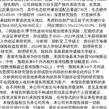
率第一。报告期内，公司持续发力自主国产操作系统市场，在党政、
量达836万，其中生态软件兼容适配总量超736万，生态硬件
5-09-05《中国软件（600536）深度研究报告：打造操作系
巩固在基础软件赛道的龙头地位。考虑到信创产业正处于向关键行业
.36亿元/68.06亿元），同比增加15.5%/12.5%/10.9%；归母
。维持“推荐”评级。 风险提示:季节性波动与短期业绩承压风险；宏观经济波
业证券研究所，所在团队于2020—2022年连续三年获得新财
加入华创证券研究所。 分析师：胡昕安 工学硕士，曾任职于海康
保险权益投资部，2024年加入华创证券研究所。 助理研究员：
证券研究所。 助理研究员：陈科玮 圣路易斯华盛顿大学硕士。
指数，香港市场基准为恒生指数，美国市场基准为标普500/纳斯达
%；中性：预期未来6个月内相对基准指数变动幅度在-10%－
行业指数涨幅超过基准指数5%以上；中性：预期未来3-6个月内该
每位负责撰写本研究报告全部或部分内容的分析师在此作以下声
；分析师对任何其他券商发布的所有可能存在雷同的研究报告
司不会因接收人收到本报告而视其为客户。 本报告所载资料的来
断。在不同时期，本公司可发出与本报告所载资料、意见及推测
询价。本报告所载信息不构成对所涉及证券的个人投资建议，
出投资决策并自行承担投资风险，任何形式的分享证券投资收益
 本报告版权仅为本公司所有，本公司对本报告保留一切权
公司许可进行引用、刊发的，需在允许的范围内使用，并注明出