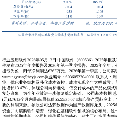
行业应用软件2026年05月12日 中国软件（600536）202
件发布2025年年度报告及2026年第一季度报告。2025年全年，
扭亏为盈，归母净利润达6263万元。2026年第一季度，公司实现营
wumingyuan@hcyjs.com执业编号：S036052304000
业、优化业务结构及强化成本管控，成功实现全年大幅减亏，且第
比增长13.47%，体现公司向标准化、低交付成本的产品化模式
复苏迹象，为全年业绩进一步修复奠定基础。 公司基本数据 总股本(万股)93
(元)3.7612个月内最高/最低价55.55/35.67 核心
要的利润来源。参股公司达梦数据作为国产数据库龙头，2025年
资金并向麒麟软件增资，强化在基础软件领域的核心布局。这
道赋能长期成长。公司以操作系统为核心，致力于打造国内领先的