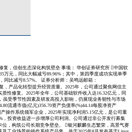
主业盈利修复，信创生态深化构筑壁垒 事项： 华创证券研究所 中国软
41.35万元，同比大幅减亏89.96%；其中，第四季度成功实现单季
万元，同比减亏8.57%。 证券分析师：吴鸣远邮箱：
主业聚焦驱动盈利修复，产品化转型提升经营质量。2025年，公司通过聚焦网信主
修复。2025年全年，公司基础软件收入达16.32亿元，同
77%，虽受季节性因素及研发高投入影响，仍展现业务韧性与市场
80流通市值(亿元)356.70资产负债率(%)44.14每股净资产
作为国产操作系统领军企业，2025年实现净利润5.15亿元，是公司重
.76%，投资收益进一步增厚公司利润。公司通过非公开发行募集
位，构筑公司长期竞争壁垒。 银河麒麟生态繁荣，高景气赛
业场景的操作系统产品集，并于2025年8月发布基于Linux