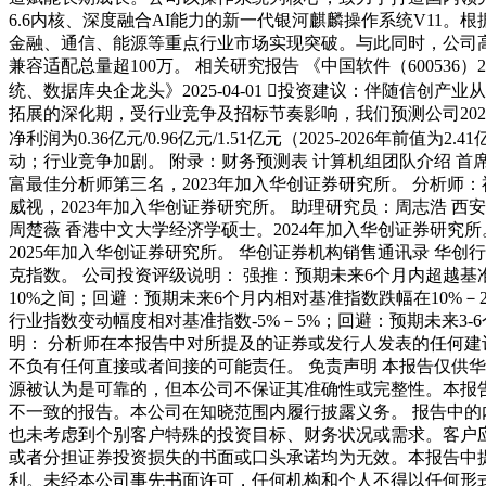
6.6内核、深度融合AI能力的新一代银河麒麟操作系统V11。
金融、通信、能源等重点行业市场实现突破。与此同时，公司高
兼容适配总量超100万。 相关研究报告 《中国软件（600536）
统、数据库央企龙头》2025-04-01 投资建议：伴随
拓展的深化期，受行业竞争及招标节奏影响，我们预测公司2026-2028年营收
净利润为0.36亿元/0.96亿元/1.51亿元（2025-2026年前值
动；行业竞争加剧。 附录：财务预测表 计算机组团队介绍 首
富最佳分析师第三名，2023年加入华创证券研究所。 分析师
威视，2023年加入华创证券研究所。 助理研究员：周志浩 
周楚薇 香港中文大学经济学硕士。2024年加入华创证券研究所
2025年加入华创证券研究所。 华创证券机构销售通讯录 华创
克指数。 公司投资评级说明： 强推：预期未来6个月内超越基准
10%之间；回避：预期未来6个月内相对基准指数跌幅在10%－
行业指数变动幅度相对基准指数-5%－5%；回避：预期未来3
明： 分析师在本报告中对所提及的证券或发行人发表的任何
不负有任何直接或者间接的可能责任。 免责声明 本报告仅供
源被认为是可靠的，但本公司不保证其准确性或完整性。本报
不一致的报告。本公司在知晓范围内履行披露义务。 报告中
也未考虑到个别客户特殊的投资目标、财务状况或需求。客户
或者分担证券投资损失的书面或口头承诺均为无效。本报告中
利。未经本公司事先书面许可，任何机构和个人不得以任何形