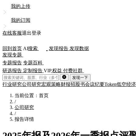
我的上传
我的订阅
在线客服
退出登录
回到首页
AI
搜索
发现报告
发现数据
发现专题
专题报告
专题百科
研选报告
定制报告
VIP
权益
付费社群
发现一下
行业研究
公司研究
宏观策略
财报
招股书
会议纪要
Token
低空经济
当前位置：首页
/
公司研究
/
报告详情
2025年报及2026年一季报