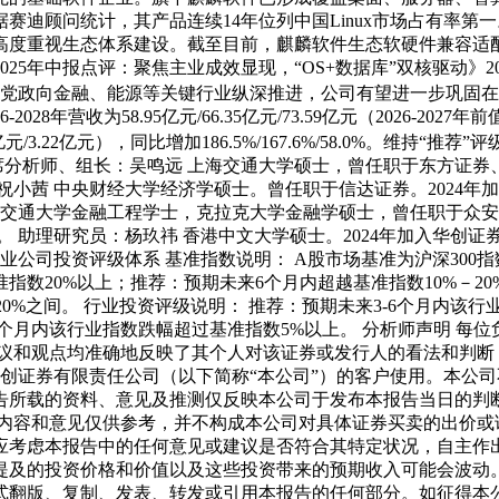
根据赛迪顾问统计，其产品连续14年位列中国Linux市场占有
度重视生态体系建设。截至目前，麒麟软件生态软硬件兼容适配总
2025年中报点评：聚焦主业成效显现，“OS+数据库”双核驱动》202
信创产业从党政向金融、能源等关键行业纵深推进，公司有望进一步
为58.95亿元/66.35亿元/73.59亿元（2026-2027年前值为64
为2.41亿元/3.22亿元），同比增加186.5%/167.6%/58.0%
席分析师、组长：吴鸣远 上海交通大学硕士，曾任职于东方证券、兴
：祝小茜 中央财经大学经济学硕士。曾任职于信达证券。2024年
西安交通大学金融工程学士，克拉克大学金融学硕士，曾任职于众安
。 助理研究员：杨玖祎 香港中文大学硕士。2024年加入华创
行业公司投资评级体系 基准指数说明： A股市场基准为沪深300
指数20%以上；推荐：预期未来6个月内超越基准指数10%－20
20%之间。 行业投资评级说明： 推荐：预期未来3-6个月内该
-6个月内该行业指数跌幅超过基准指数5%以上。 分析师声明 
建议和观点均准确地反映了其个人对该证券或发行人的看法和判断
华创证券有限责任公司（以下简称“本公司”）的客户使用。本公
告所载的资料、意见及推测仅反映本公司于发布本报告当日的判
的内容和意见仅供参考，并不构成本公司对具体证券买卖的出价或
应考虑本报告中的任何意见或建议是否符合其特定状况，自主作
提及的投资价格和价值以及这些投资带来的预期收入可能会波动。
式翻版、复制、发表、转发或引用本报告的任何部分。如征得本