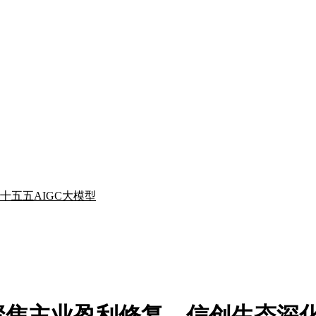
十五五
AIGC
大模型
点评聚焦主业盈利修复，信创生态深