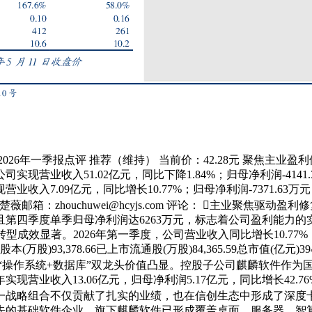
5年报及2026年一季报点评 推荐（维持） 当前价：42.28元 聚焦
公司实现营业收入51.02亿元，同比下降1.84%；归母净利润-41
业收入7.09亿元，同比增长10.77%；归母净利润-7371.63
1 联系人：周楚薇邮箱：zhouchuwei@hcyjs.com 评论： 
四季度单季归母净利润达6263万元，标志着公司盈利能力的实质性
转型成效显著。2026年第一季度，公司营业收入同比增长10.
,378.66已上市流通股(万股)84,365.59总市值(亿元)394.
资产贡献突出，“操作系统+数据库”双龙头价值凸显。控股子公司麒麟软件
实现营业收入13.06亿元，归母净利润5.17亿元，同比增长42
一战略组合不仅贡献了扎实的业绩，也在信创生态中形成了深度卡
基础软件企业。旗下麒麟软件已形成覆盖桌面、服务器、智算及工