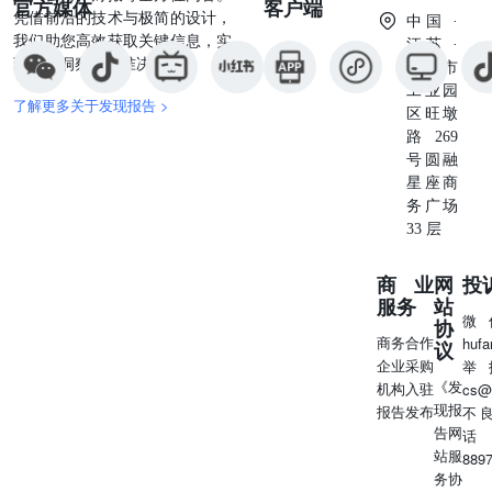
官方媒体
客户端
检修而趋紧，PTA供应稳定但有增产可能；需求端聚酯开工
凭借前沿的技术与极简的设计，
中国 ·
率高且轻纺城需求提升，利好PTA；库存端PTA可能面临压
我们助您高效获取关键信息，实
江苏 ·
力，但需求增长可能缓解库存。需要将这些因素综合，做出
现深度洞察与精准决策。
苏州市
价格走势判断。
工业园
了解更多关于发现报告 >
区旺墩
路269
号圆融
星座商
务广场
33 层
商业
网
投
服务
站
微
协
商务合作
huf
议
企业采购
举
《发
机构入驻
cs@
现报
报告发布
不
告网
话
站服
889
务协