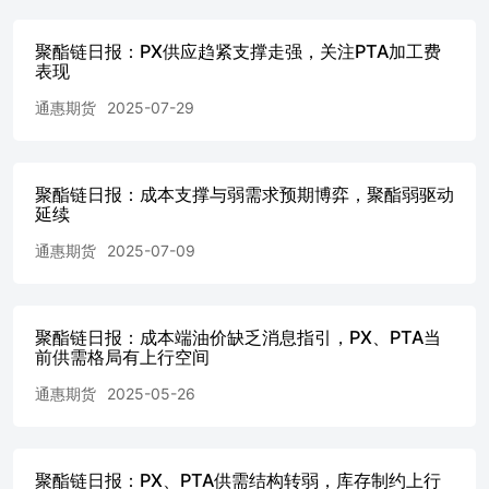
8月黄金ETF吸金55亿美元，亚洲流出难挡欧美扫货。09月
04日：③博斯蒂克：忧虑通胀问题，仍认为今年降息一次是
聚酯链日报：PX供应趋紧支撑走强，关注PTA加工费
合适的。09月04日：④美联储将于10月21日举行支付创新会
表现
议，会议将讨论稳定币、人工智能和代币化。09月04日：⑤
美联储理事提名人米兰：若提名获得确认将维护FOMC独立
通惠期货
2025-07-29
性。09月04日：⑦美联储褐皮书：经济活动基本持平，企业
和家庭感受到关税影响。09月04日：美联储——①沃勒：认
为我们应该在下次会议上降息。未来可能会多次降息，但具
体节奏取决于数据。09月04日：世界黄金协会寻求推出数字
聚酯链日报：成本支撑与弱需求预期博弈，聚酯弱驱动
延续
黄金，为贵金属交易、结算和抵押创造全新模式。09月04
日：上金所调整黄金延期品种合约保证金水平。 （2）供需
通惠期货
2025-07-09
方面-需求 09月05日，轻纺城成交总量为840.0万米，环比增
长9.8%，长纤织物成交量654.0万米，短纤织物成交量188.0
万米。 四、产业链数据图表 数据来源：Wind、通惠期货研
发部 数据来源：Wind、通惠期货研发部 数据来源：Wind、
聚酯链日报：成本端油价缺乏消息指引，PX、PTA当
通惠期货研发部 数据来源：Wind、通惠期货研发部 数据来
前供需格局有上行空间
源：Wind、通惠期货研发部 数据来源：Wind、通惠期货研
通惠期货
2025-05-26
发部 数据来源：Wind、通惠期货研发部 数据来源：Wind、
通惠期货研发部 数据来源：Wind、通惠期货研发部 数据来
源：Wind、通惠期货研发部 数据来源：CCF、通惠期货研
发部 数据来源：CCF、通惠期货研发部 数据来源：CCF、
聚酯链日报：PX、PTA供需结构转弱，库存制约上行
通惠期货研发部 数据来源：Wind、通惠期货研发部 附录：