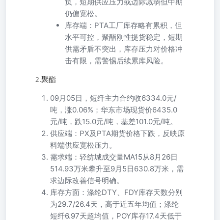
负，短期供应压力或边际减弱但中期
仍偏宽松。
库存端：PTA工厂库存略有累积，但
水平可控，聚酯刚性提货稳定，短期
供需矛盾不突出，库存压力对价格冲
击有限，需警惕后续累库风险。
2.聚酯
09月05日，短纤主力合约收6334.0元/
吨，涨0.06%；华东市场现货价6435.0
元/吨，跌15.0元/吨，基差101.0元/吨。
供应端：PX及PTA期货价格下跌，反映原
料端供应宽松压力。
需求端：轻纺城成交量MA15从8月26日
514.93万米攀升至9月5日630.8万米，需
求边际改善信号明确。
库存方面：涤纶DTY、FDY库存天数分别
为29.7/26.4天，高于近五年均值；涤纶
短纤6.97天超均值，POY库存17.4天低于