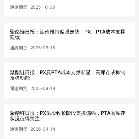
间，对PTA需求形成刚性支撑，进而传导至PX环节。 库存
通惠期货
2025-10-09
端：PTA工厂库存较前期略有累积，但当前库存水平仍处可
控区间，且聚酯刚性提货稳定，短期内供需矛盾不突出，预
计库存压力对价格冲击有限，需警惕高供应弹性下后续累库
风险。 2.聚酯 09月05日，短纤主力合约收6334.0元/吨，较
聚酯链日报：油价维持偏强走势，PX、PTA成本支撑
前一交易日收涨0.06%。华东市场现货价为6435.0元/吨，较
延续
前一交易日收跌15.0元/吨，基差为101.0元/吨。 供应端PX
通惠期货
2025-06-18
及PTA期货价格连续下跌，PX由8月26日6994元/吨持续走弱
至9月5日6714元/吨，PTA同步从4870元/吨下探至4672元/
吨，反映原料端供应宽松压力。需求端轻纺城成交量MA15
从8月26日514.93万米稳步攀升至9月5日630.8万米，需求边
聚酯链日报：PX及PTA成本支撑渐显，高库存或抑制
际改善信号明确。库存方面，涤纶DTY、FDY库存天数分
反弹动能
别为29.7/26.4天，显著高于近五年均值28.4/22.2天，涤纶短
通惠期货
2025-09-18
纤6.97天也超均值4.96天，显示中下游产品累库压力；但涤
纶POY库存17.4天低于20.4天均值，结构性矛盾突出。综合
看，原料成本坍塌叠加聚酯品种库存分化，短期产业链仍承
压，需关注POY低库存带来的弹性机会及传统旺季需求持续
聚酯链日报：PX供应收紧阶段支撑偏强，PTA高库存
性。 二、产业链价格监测 三、产业动态及解读 （1）宏观
状况值得关注
动态 09月05日：②理事提名人米兰：不建议将美联储控制
权交给总统。09月05日：美联储——①美国司法部已就抵押
通惠期货
2026-04-14
贷款事件对库克展开刑事调查。09月05日：世界黄金协会：