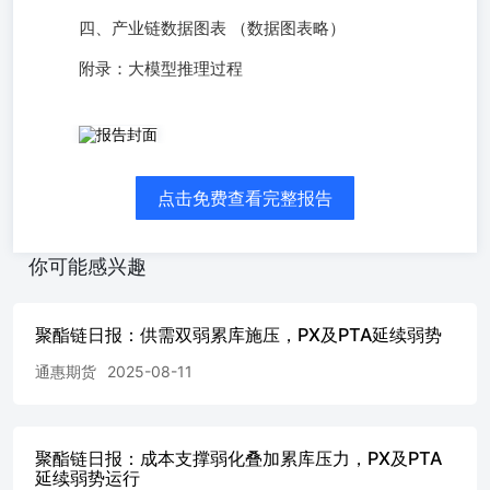
四、产业链数据图表 （数据图表略）
附录：大模型推理过程
PX及PTA供需博弈延续，关注旺季预期支撑 一、日度市场
总结 通惠期货研发部 李英杰从业编号：F03115367投资咨
询：Z0019145手机：
点击免费查看完整报告
18516056442liyingjie@thqh.com.cnwww.thqh.com.cn 1.
PTA&PX 09月05日，PX 主力合约收6714.0元/吨，较前一交
易日收涨0.51%，基差为-7.0元/吨。PTA 主力合约收4672.0
你可能感兴趣
元/吨，较前一交易日收涨0.34%，基差为-52.0元/吨。 成本
端，09月05日，布油主力合约收盘66.88美元/桶。需求端，
09月05日，轻纺城成交总量为840.0万米，15 日平均成交为
聚酯链日报：供需双弱累库施压，PX及PTA延续弱势
630.8万米。 供给端：PX近期装置开工率处于高位，叠加国
内PX新产能投放预期增强，供应压力逐步积累，可能对价
通惠期货
2025-08-11
格形成压制。PTA装置负荷提升且重启产能增加，但加工费
低位下部分装置存在降负可能，短期内供应压力或边际减弱
但中期仍偏宽松。 需求端：轻纺城日成交升至840万米（15
聚酯链日报：成本支撑弱化叠加累库压力，PX及PTA
日平均较前值+33%），终端需求显著回暖，叠加“金九银
延续弱势运行
十”旺季预期，下游织造及聚酯开工率存在进一步上行空