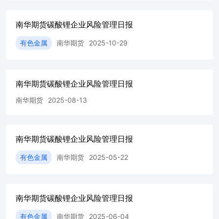
南华期货碳酸锂企业风险管理日报
有色金属
南华期货
2025-10-29
南华期货碳酸锂企业风险管理日报
南华期货
2025-08-13
南华期货碳酸锂企业风险管理日报
有色金属
南华期货
2025-05-22
南华期货碳酸锂企业风险管理日报
有色金属
南华期货
2025-06-04