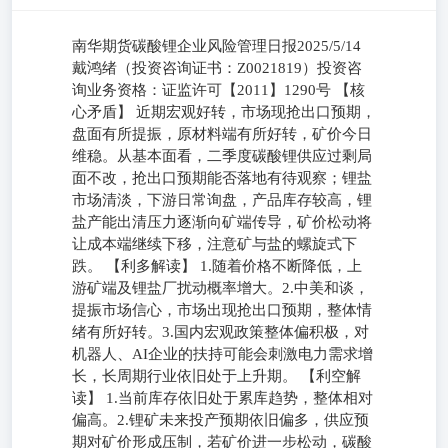
南华期货碳酸锂企业风险管理日报2025/5/14
戴鸿绪（投资咨询证书：Z0021819）投资咨
询业务资格：证监许可【2011】1290号 【核
心矛盾】 近期宏观好转，市场现抢出口预期，
盘面有所提振，原材料端有所好转，矿价今日
维稳。从基本面看，二季度碳酸锂供应过剩局
面不改，抢出口预期能否落地有待观察；锂盐
市场清淡，下游日常询盘，产品库存较高，锂
盐产能出清压力逐渐向矿端传导，矿价松动将
让成本端继续下移，注意矿与盐的螺旋式下
跌。 【利多解读】 1.随着价格不断降低，上
游矿端及锂盐厂扰动概率增大。2.中美和谈，
提振市场信心，市场出现抢出口预期，整体情
绪有所好转。3.国内宏观政策整体偏积极，对
机器人、AI企业的扶持可能会刺激电力需求增
长，长周期行业依旧处于上升期。 【利空解
读】 1.当前库存依旧处于累库趋势，整体相对
偏高。2.锂矿未来投产预期依旧偏多，供应预
期对矿价形成压制，若矿价进一步松动，碳酸