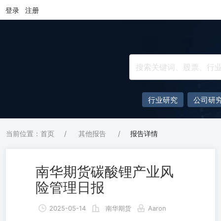
登录
注册
行业研究
公司研
当前位置：首页
/
其他报告
/
报告详情
南华期货碳酸锂产业风
险管理日报
2025-05-14
南华期货
Aaron