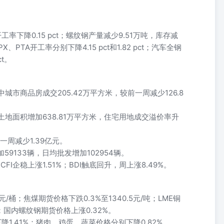
开工率下降0.15 pct；螺纹钢产量减少9.51万吨，库存减
、PTA开工率分别下降4.15 pct和1.82 pct；汽车全钢
ct。
大中城市商品房成交205.42万平方米，较前一周减少126.8
应土地面积增加638.81万平方米，住宅用地成交溢价率升
一周减少1.39亿元。
59133辆，日均批发增加102954辆。
CFI企稳上涨1.51%；BDI触底回升，周上涨8.49%。
元/桶；焦煤期货价格下跌0.3%至1340.5元/吨；LME铜
7%；国内螺纹钢期货价格上涨0.32%。
降1.41%；猪肉、鸡蛋、蔬菜价格分别下降0.82%、