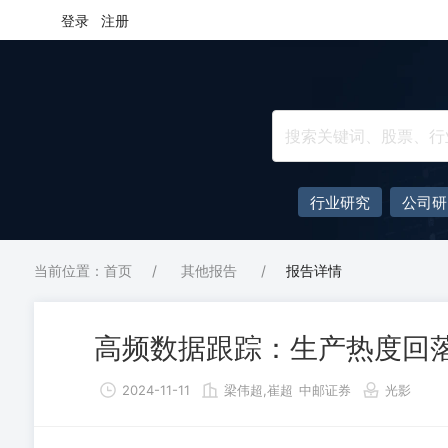
登录
注册
行业研究
公司研
当前位置：首页
/
其他报告
/
报告详情
高频数据跟踪：生产热度回
2024-11-11
梁伟超,崔超
中邮证券
光影