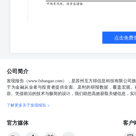
7种重点监测水果平均批发价为7.22元/公斤，较一周前升高0
下降，水果上涨 图表16：农产品价格持续回落 4物流
降，上海客运量回升。11月8日，北京地铁客运量七天移动均
为-0.44%；上海地铁客运量七天移动均值为1098.31万人
地铁客运量七日均值减少约4.4万人 图表18：上海地铁
量下降。11月9日，国内（不含港澳台）执行航班量近七天移
点击免费
0.9%；国内（港澳台）执行航班量近七天移动均值为326.
量近七天移动均值为1574.86架次，较前一周减少7.43
位。11月9日，整车货运流量指数近七天移动均值为123.44
加，国际航班量下降 图表20：整车货运流量升至高位 
端热度整体回落，焦炉、高炉、螺纹钢、沥青、化工、汽
公司简介
同期。第三，价格端走势分化，原油、铝、螺纹钢价格小
航运指数整体上行，SCFI连涨三周，CCFI、BDI企稳
发现报告（www.fxbaogao.com），是苏州互方得信息科技有限
不及预期，流动性超预期收紧。
于为金融从业者与投资者提供全面、及时的研报数据，覆盖宏观、
容。凭借前沿的技术与极简的设计，我们助您高效获取关键信息，实
了解更多关于发现报告 >
官方媒体
客户