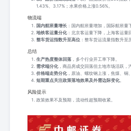
1.43%、3.17%；水果价格上涨0.56%。
物流端
国内航班量增长
：国内航班量增加，国际航班量
地铁客运量分化
：北京客运量下降，上海客运量
整车货运指数升至高位
：整车货运流量指数升至
总结
生产热度整体回落
，多个行业开工率下降。
需求端分化
，商品房成交回落但土地市场活跃，
价格端走势分化
，原油、螺纹钢上涨，焦煤、铜
短期重点关注政策落地效果及外需边际变化
。
风险提示
政策效果不及预期，流动性超预期收紧。
高频经济数据关注点：第一，生产端热度整体回落，焦炉
成交面积边际回落，小幅好于去年同期。第三，价格端走
产品延续季节性下行趋势。第四，航运指数整体上行，SCF