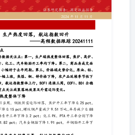
际回落，焦炉开工率下降0.25 pct，高炉开工率下降0.15 pct，螺纹
2 pct；化工PX、PTA开工率分别下降4.15 pct和1.82 pct；汽车
 需求：月底汽车销售放量，航运指数整体回升 11月10日当周，商品房成交面
CCFI指数企稳上涨1.51%；BDI指数触底回升，周上涨8.49%。11月
价率升高；电影票房较前一周减少1.39亿元。 10月31日当周，汽车
 物价：原油、螺纹钢小幅上涨，焦煤、铜价下降 11月8日当周，布伦特原
%至1340.5元/吨，LME铜、铝、锌期货价格变动分别为-1.11%、
%； 农产品价格延续回落趋势，猪肉、鸡蛋、蔬菜、水果价格较前一周变动分
流：国内航班量增长，整车货运指数升至高位 11月8日当周，北京地铁客运量下
；整车货运流量指数升至历史同期高位。 风险提示： 政策效果不及预
际回落，焦炉开工率下降0.25pct，高炉开工率下降0.15pct，螺纹
，国内独立焦化厂（230家样本）焦炉产能利用率为72.85%,较前一周下降
一周下降0.15pct；全国建材钢厂螺纹钢产量243.22万吨,较前一周下降9.51
青：开工率下降3.2pct。11月6日当周，国内石油沥青装置开工率为
降4.15pct和1.82 pct。11月7日，国内化工PX开工率为83.49%，较前
2pct。 汽车轮胎：全钢胎下降1.91pct，半钢胎开工率下降0.14pct。11月
ct；汽车半钢胎开工率为79.19%，较前一周下降0.14pct。 图表1：焦
率均下降 图表3：螺纹钢产量持续下降 图表4：半钢胎开工率高位稳中有
产：商品房成交面积边际回落，存销比下降；土地成交面积增加，住宅
205.42万平方米，较前一周减少126.8万平方米。11月3日当周，10
；100大中城市供应土地占地面积为3553.73万平方米，较前一周增加