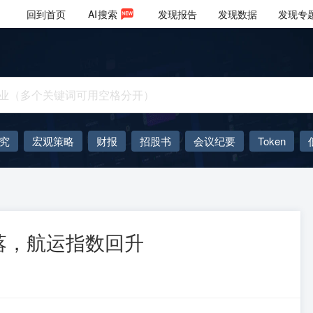
回到首页
AI
搜索
发现报告
发现数据
发现专
究
宏观策略
财报
招股书
会议纪要
Token
AIGC
大模型
落，航运指数回升