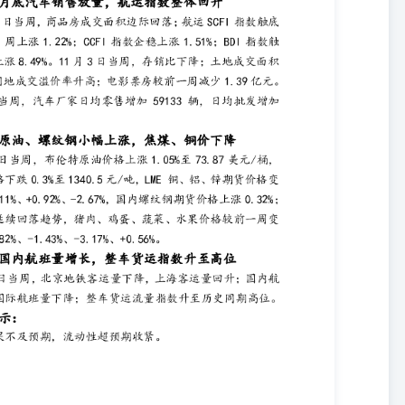
82，较前一周升高0.42。 电影票房：较前一周减少1.39亿元。11月3日
万元。 图表5：11.10当周商品房成交面积边际回落 图表6：11.03当
，土地成交溢价率升高 图表8：11.03当周电影票房环比减少1.39亿元
增加102954辆。10月31日当周，全国乘用车厂家日均零售销量137413
9020辆，较前一周增加102954辆。 图表9：10.31当周乘用车日均零
增加约10.3万辆 航运指数：SCFI指数触底后连升三周，周上涨1.22%；
周上涨8.49%。11月8日当周，上海出口集装箱运价指数（SCFI）录得
数（CCFI）录得1388.22点，较前一周升高20.68点。11月8日，波罗的
涨幅为8.49%。 图表11：SCFI连涨三周，CCFI企稳回升 图表12：
下降 能源：布伦特原油价格上涨1.05%至73.87美元/桶。11月8
，较前一周上涨0.77美元/桶，周变动幅度为1.05%。 焦煤：期货价格
约）结算价收于1340.5元/吨，较前一周下降4元/吨，周变动幅度
1%、+0.92%、-2.67%，国内螺纹钢期货价格上涨0.32%。11月8日，
下降106美元/吨，周变动幅度为-1.11%；LME铝期货（活跃合约）收
度为0.92%；LME锌期货（活跃合约）收盘价为2984美元/吨，较前一周
（活跃合约）结算价为3411元/吨，较前一周上涨11元/吨，周变动幅度为
14：原油、螺纹钢价格上涨，焦煤下降 农产品：价格延续回落趋势，农产
一周变动分别为-0.82%、-1.43%、-3.17%、+0.56%。 11月8
6，较一周前下降1.78，周变动幅度为-1.41%；主要农产品中，猪肉平
动幅度为-0.82%；鸡蛋平均批发价为10.37元/公斤，较一周前下降0.15
价为5.2元/公斤，较一周前下降0.17元/公斤，周变动幅度为-3.17%；