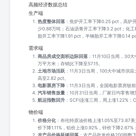
高频经济数据总结
生产端
热度整体回落
：焦炉开工率下降0.25 pct，高炉
少0.88万吨；石油沥青开工率下降3.2 pct；化工PX
胎开工率下降1.91 pct，半钢胎开工率下降0.14 p
需求端
商品房成交面积边际回落
：11月10日当周，30
万平方米；存销比下降至57.15。
土地市场活跃
：11月3日当周，100大中城市供
高至2.82 pct。
电影票房下降
：11月3日当周，全国电影票房较前
汽车销售放量
：10月31日当周，厂家日均零售增加
航运指数回升
：SCFI连涨三周，周上涨1.22%；C
物价端
价格分化
：布伦特原油价格上涨1.05%至73.87美
价下降1.11%，铝价上涨0.92%，锌价下降2.6
农产品价格延续回落
：农产品批发价格200指数下