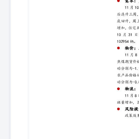
638.81万平方米；100大中城市住宅类用地成交溢价率为2.
当周，全国电影票房总收入48200万元，较前一周下降13900
周百城供地面积季节性增长 图表7：11.03当周存销比下降
汽车：10月31日当周厂家日均零售增加59133辆，日均批发
辆，较前一周增加59133辆；全国乘用车厂家日均批发销量19
售量增加约5.9万辆 图表10：10.31当周乘用车日均批发量
CCFI指数企稳回升，周上涨1.51%；BDI指数触底回升，
2331.58点，较前一周升高28.14点；中国出口集装箱运价指
海干散货指数（BDI）录得1495点，较前一周升高117点，周
BDI指数触底回升 3物价：原油、螺纹钢小幅上涨，焦煤、铜价
日，布伦特原油期货（连续合约）结算价收于73.87美元/桶
下跌0.3%至1340.5元/吨。11月8日，焦煤期货（活跃合
为-0.3%。 金属：LME铜、铝、锌期货价格变动分别为-1.1
LME铜期货（活跃合约）收盘价为9433美元/吨，较前一周
盘价为2627美元/吨，较前一周上涨24美元/吨，周变动幅
下降82美元/吨，周变动幅度为-2.67%；国内螺纹钢期货
0.32%。 图表13：铜、锌价格均下降，铝价上涨 图表
品批发价格200指数下降1.41%，猪肉、鸡蛋、蔬菜、水果价格较前
日，农业农村部发布的农产品批发价格200指数录得124.1
均批发价为24.24元/公斤，较一周前下降0.2元/公斤，周变
元/公斤，周变动幅度为-1.43%；28种重点监测蔬菜平均批发