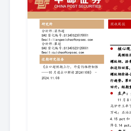
需边际变化。 生产：热度整体下降 11月8日当周，钢铁供需边
钢产量减少9.51万吨，库存减少0.88万吨；石油沥青开工率下降3.
全钢胎下降1.91 pct，半钢胎开工率下降0.14 pct。
积边际回落；航运SCFI指数触底后连升三周，周上涨1.22%；
3日当周，存销比下降；土地成交面积增加，住宅用地成交溢
厂家日均零售增加59133辆，日均批发增加102954辆。
油价格上涨1.05%至73.87美元/桶，焦煤期货价格下跌0.3
+0.92%、-2.67%，国内螺纹钢期货价格上涨0.32
别为-0.82%、-1.43%、-3.17%、+0.56%。 物
降，上海客运量回升；国内航班量增加，国际航班量下降
期，流动性超预期收紧。 1生产：热度整体下降 钢铁：供需边
钢产量减少9.51万吨，库存减少0.88万吨。11月8日当周
0.25pct；钢厂高炉（247家样本）开工率为82.29%,较前
万吨；库存154.7万吨，较前一周下降0.88万吨。 石油沥
26.2%，较前一周下降3.2pct。 化工：PX、PTA开工率分别下
一周下降4.15pct；PTA开工率为78.7%，较前一周下降1.8
7日当周，汽车全钢胎开工率为60.21%，较前一周下降1.91p
炉、高炉、沥青开工率边际回落 图表2：PX、PTA开工
降 2需求：月底汽车销售放量，航运指数整体回升 房地
用地成交溢价率升高。11月10日当周，30大中城市商品房成交
大城市商品房存销比（面积）57.15，较前一周下降13.17