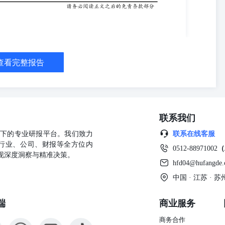
.04元/公斤，周变动幅度为0.56%。 图表15：猪肉、鸡蛋、蔬菜价格
：国内航班量增长，整车货运指数升至高位 地铁客运量：北京客运量下
值为1014.51万人次，较前一周减少4.44万人次，周变动幅度
次，较前一周增加105.99万人次，周变动幅度为10.68%。 图表17：北京
客运量七日均值增加约106万人 执行航班量：国内航班量增加，国际航班
动均值为12169.57架次，较前一周增加108架次，周变动幅度为
查看完整报告
86架次，较前一周增加9.14架次，周变动幅度为2.88%；国际执行航班
架次，周变动幅度为-0.47%。 整车货运：货运流量指数上行至历史同期高
，较前一周增加6.13，周变动幅度为5.23%。 图表19：国内航班量增
5总结：生产热度回落，航运指数回升 高频经济数据关注点：第一，生产
车轮胎开工率均下降。第二，商品房成交面积边际回落，小幅好于去年
联系我们
幅上涨，焦煤、铜、锌价格下降，农产品延续季节性下行趋势。第四，
回升。短期重点关注政策落地效果及外需边际变化。 6风险提示 政策效果
公司旗下的专业研报平台。我们致力
联系在线客服
行业、公司、财报等全方位内
0512-88971002
（
现深度洞察与精准决策。
hfd04@hufangde
中国 · 江苏 ·
端
商业服务
商务合作